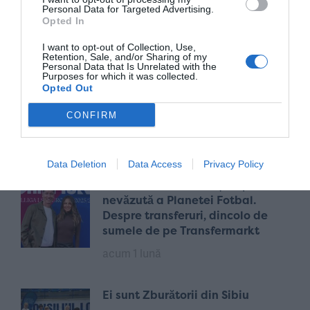
Personal Data for Targeted Advertising.
obține alte rezultate!”
Opted In
acum 2 ani
I want to opt-out of Collection, Use,
Retention, Sale, and/or Sharing of my
Personal Data that Is Unrelated with the
Purposes for which it was collected.
FRANCO BARESI / Fotbalistul
Opted Out
care ne-a învățat cel mai frumos
cuvânt din fotbal: Libero
CONFIRM
acum O săptămână
Data Deletion
Data Access
Privacy Policy
Anna Lewandowska și fața
nevăzută a Planetei Fotbal.
Despre transferuri, dincolo de
sumele de pe Transfermarkt
acum 1 lună
Ei sunt Zburătorii din Sibiu