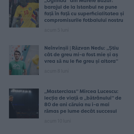
„Oglinda” din Marele Bazar:
barajul de la Istanbul ne pune
față în față cu superficialitatea și
compromisurile fotbalului nostru
acum 5 luni
Neînvinșii | Răzvan Nedu: „Știu
cât de greu mi-a fost mie și aș
vrea să nu le fie greu și altora”
acum 8 luni
„Masterclass” Mircea Lucescu:
lecția de viață a „bătrânului” de
80 de ani căruia nu i-a mai
rămas pe lume decât succesul
acum 10 luni