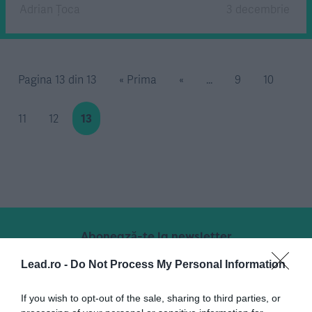
Adrian Țoca
3 decembrie
Pagina 13 din 13
« Prima
«
...
9
10
11
12
13
Abonează-te la newsletter
Lead.ro -
Do Not Process My Personal Information
If you wish to opt-out of the sale, sharing to third parties, or