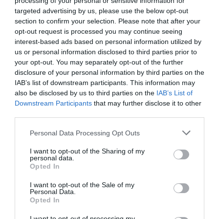
processing of your personal or sensitive information for
targeted advertising by us, please use the below opt-out
section to confirm your selection. Please note that after your
Cele mai noi
opt-out request is processed you may continue seeing
interest-based ads based on personal information utilized by
David Popovici: „Ok, ne-am
us or personal information disclosed to third parties prior to
distrat, ne-am bucurat, dar nu
your opt-out. You may separately opt-out of the further
despre asta e vorba. E vorba
disclosure of your personal information by third parties on the
despre a face o diferență. Și eu
IAB’s list of downstream participants. This information may
voi face tot posibilul să o fac”
also be disclosed by us to third parties on the
IAB’s List of
Downstream Participants
that may further disclose it to other
acum 2 ani
third parties.
Personal Data Processing Opt Outs
„Data viitoare va fi aur”. Data
viitoare e azi. Și David Popovici
I want to opt-out of the Sharing of my
e campion olimpic!
personal data.
Opted In
acum 2 ani
I want to opt-out of the Sale of my
Personal Data.
Opted In
„Doar dacă poți să o iei de la
zero, egală cu toată lumea, poți
I want to opt-out of processing my