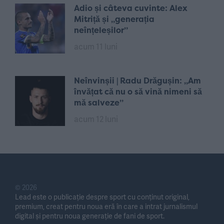
Adio și câteva cuvinte: Alex
Mitriță și „generația
neînțeleșilor”
acum 11 luni
Neînvinșii | Radu Drăgușin: „Am
învățat că nu o să vină nimeni să
mă salveze”
acum 12 luni
© 2026
Lead este o publicație despre sport cu conținut original,
premium, creat pentru noua eră în care a intrat jurnalismul
digital și pentru noua generație de fani de sport.