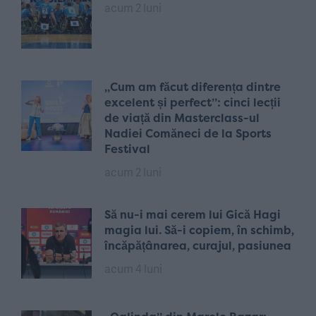
acum 2 luni
„Cum am făcut diferența dintre
excelent și perfect”: cinci lecții
de viață din Masterclass-ul
Nadiei Comăneci de la Sports
Festival
acum 2 luni
Să nu-i mai cerem lui Gică Hagi
magia lui. Să-i copiem, în schimb,
încăpățânarea, curajul, pasiunea
acum 4 luni