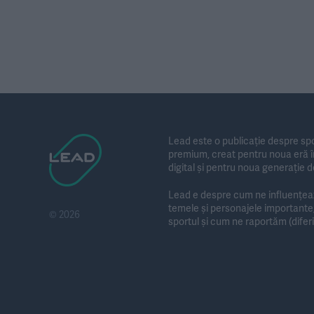
Lead este o publicație despre spo
premium, creat pentru noua eră în
digital și pentru noua generație d
Lead e despre cum ne influențează
temele și personajele importan
© 2026
sportul și cum ne raportăm (diferit