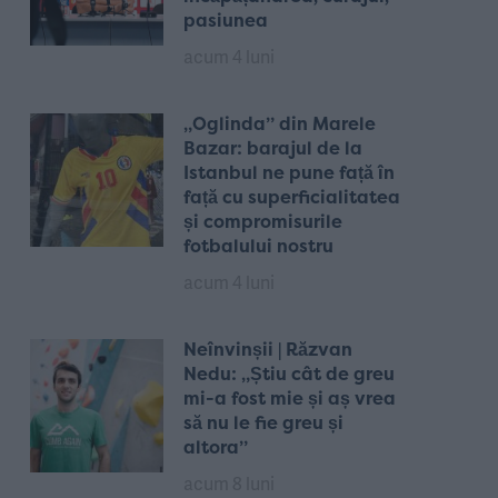
pasiunea
acum 4 luni
„Oglinda” din Marele
Bazar: barajul de la
Istanbul ne pune față în
față cu superficialitatea
și compromisurile
fotbalului nostru
acum 4 luni
Neînvinșii | Răzvan
Nedu: „Știu cât de greu
mi-a fost mie și aș vrea
să nu le fie greu și
altora”
acum 8 luni