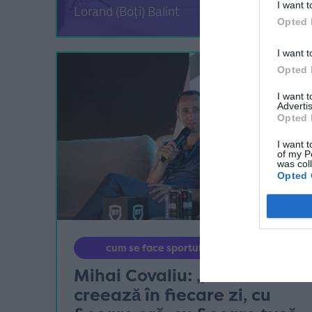
I want t
Lorand (Boți) Balint
Opted 
I want t
Opted 
I want 
Advertis
Opted 
I want t
of my P
was col
Opted 
cum se face sportul bine
Mihai Covaliu: „Viitorul se
creează în fiecare zi, cu