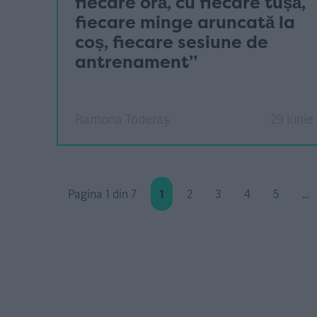
fiecare oră, cu fiecare tușă,
fiecare minge aruncată la
coș, fiecare sesiune de
antrenament”
Ramona Toderaș
29 iunie
Pagina 1 din 7
1
2
3
4
5
...