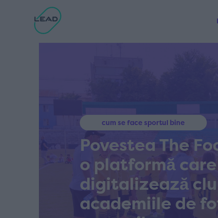
cum se face sportul bine
Povestea The Foo
o platformă care
digitalizează clu
academiile de fot