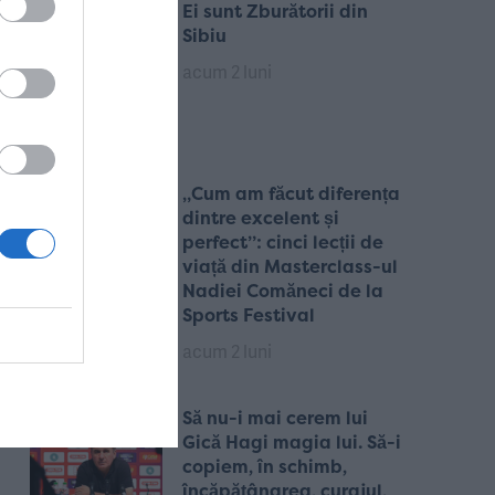
Ei sunt Zburătorii din
Sibiu
acum 2 luni
„Cum am făcut diferența
dintre excelent și
perfect”: cinci lecții de
viață din Masterclass-ul
Nadiei Comăneci de la
Sports Festival
acum 2 luni
Să nu-i mai cerem lui
Gică Hagi magia lui. Să-i
copiem, în schimb,
încăpățânarea, curajul,