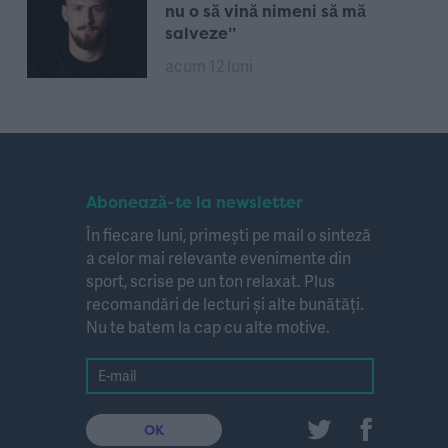
nu o să vină nimeni să mă
salveze”
acum 12 luni
Abonează-te la newsletter
În fiecare luni, primești pe mail o sinteză
a celor mai relevante evenimente din
sport, scrise pe un ton relaxat. Plus
recomandări de lecturi și alte bunătăți.
Nu te batem la cap cu alte motive.