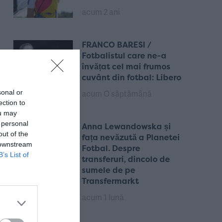
acum 2 ani
FRANCO BARESI /
Fotbalistul care ne-a
învățat cel mai frumos
cuvânt din fotbal: Libero
acum O săptămână
sonal or
ection to
ou may
 personal
Anna Lewandowska și
out of the
fața nevăzută a Planetei
 downstream
Fotbal. Despre
B’s List of
transferuri, dincolo de
sumele de pe
Transfermarkt
acum 1 lună