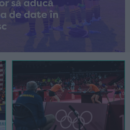
or să aducă
za de date în
sc