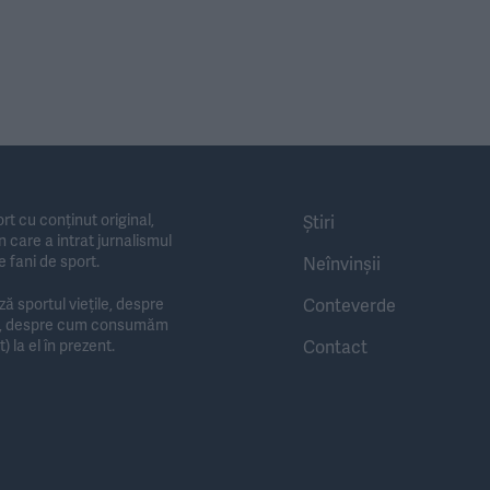
rt cu conținut original,
Știri
 care a intrat jurnalismul
e fani de sport.
Neînvinșii
Conteverde
 sportul viețile, despre
te, despre cum consumăm
Contact
) la el în prezent.