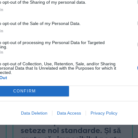
o opt-out of the Sharing of my personal data.
9 iulie
In
o opt-out of the Sale of my Personal Data.
In
to opt-out of processing my Personal Data for Targeted
ing.
In
o opt-out of Collection, Use, Retention, Sale, and/or Sharing
ersonal Data that Is Unrelated with the Purposes for which it
lected.
Out
CONFIRM
cum se face sportul bine
Data Deletion
Data Access
Privacy Policy
David Popovici vrea să
seteze noi standarde. Și să