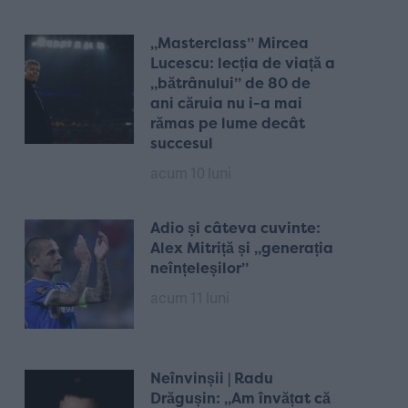
„Masterclass” Mircea
Lucescu: lecția de viață a
„bătrânului” de 80 de
ani căruia nu i-a mai
rămas pe lume decât
succesul
acum 10 luni
Adio și câteva cuvinte:
Alex Mitriță și „generația
neînțeleșilor”
acum 11 luni
Neînvinșii | Radu
Drăgușin: „Am învățat că