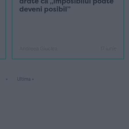
arate că „imposibilul poate
deveni posibil”
Andreea Giuclea
17 iunie
»
Ultima »