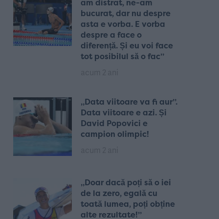
am distrat, ne-am
bucurat, dar nu despre
asta e vorba. E vorba
despre a face o
diferență. Și eu voi face
tot posibilul să o fac”
acum 2 ani
„Data viitoare va fi aur”.
Data viitoare e azi. Și
David Popovici e
campion olimpic!
acum 2 ani
„Doar dacă poți să o iei
de la zero, egală cu
toată lumea, poți obține
alte rezultate!”