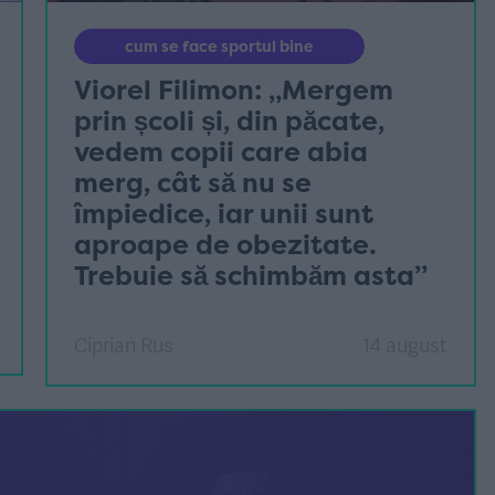
cum se face sportul bine
Viorel Filimon: „Mergem
prin școli și, din păcate,
vedem copii care abia
merg, cât să nu se
împiedice, iar unii sunt
aproape de obezitate.
Trebuie să schimbăm asta”
Ciprian Rus
14 august