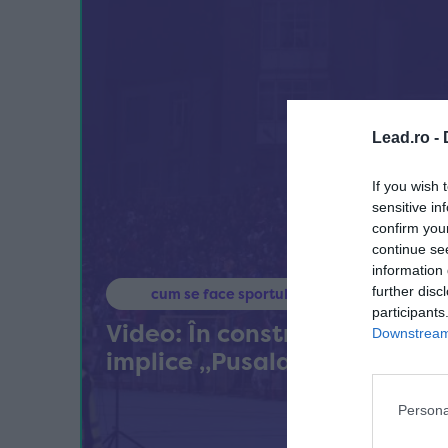
Lead.ro -
If you wish 
sensitive in
confirm you
continue se
information 
further disc
cum se face sportul bine
participants
Video: În construcția noului 
Downstream 
implice „Pusalari” dinamoviș
Persona