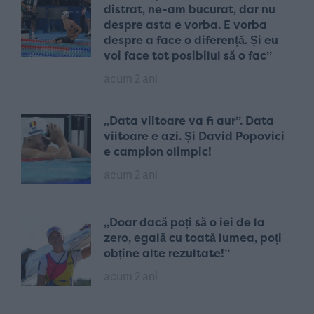
distrat, ne-am bucurat, dar nu
despre asta e vorba. E vorba
despre a face o diferență. Și eu
voi face tot posibilul să o fac”
acum 2 ani
„Data viitoare va fi aur”. Data
viitoare e azi. Și David Popovici
e campion olimpic!
acum 2 ani
„Doar dacă poți să o iei de la
zero, egală cu toată lumea, poți
obține alte rezultate!”
acum 2 ani