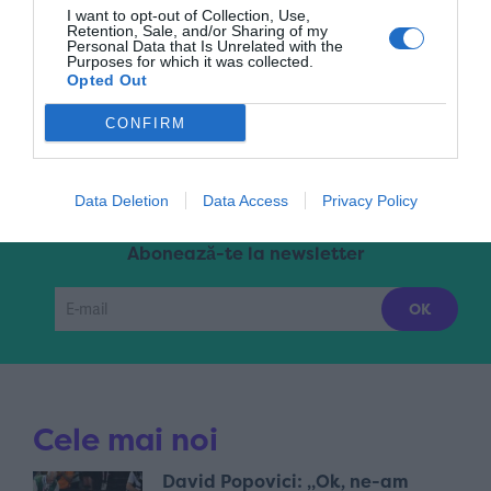
I want to opt-out of Collection, Use,
Retention, Sale, and/or Sharing of my
Personal Data that Is Unrelated with the
Purposes for which it was collected.
Pagina 1 din 3
1
2
3
»
Opted Out
CONFIRM
Data Deletion
Data Access
Privacy Policy
Abonează-te la newsletter
Cele mai noi
David Popovici: „Ok, ne-am