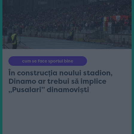
cum se face sportul bine
În construcția noului stadion,
Dinamo ar trebui să implice
„Pusalari” dinamoviști