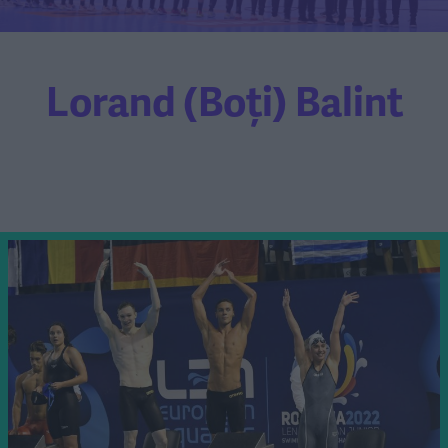
Lorand (Boți) Balint