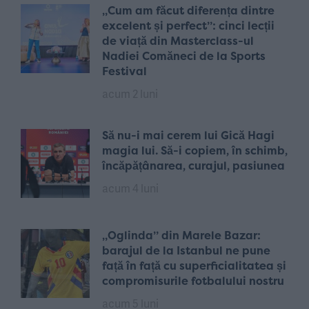
„Cum am făcut diferența dintre
excelent și perfect”: cinci lecții
de viață din Masterclass-ul
Nadiei Comăneci de la Sports
Festival
acum 2 luni
Să nu-i mai cerem lui Gică Hagi
magia lui. Să-i copiem, în schimb,
încăpățânarea, curajul, pasiunea
acum 4 luni
„Oglinda” din Marele Bazar:
barajul de la Istanbul ne pune
față în față cu superficialitatea și
compromisurile fotbalului nostru
acum 5 luni