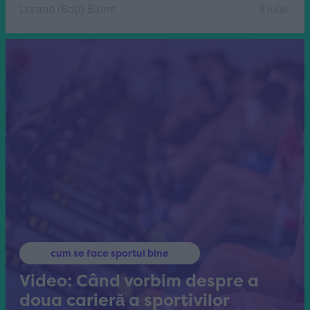
Lorand (Boți) Balint
9 iulie
cum se face sportul bine
Video: Când vorbim despre a
doua carieră a sportivilor