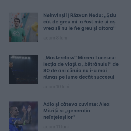
Neînvinșii | Răzvan Nedu: „Știu
cât de greu mi-a fost mie și aș
vrea să nu le fie greu și altora”
acum 8 luni
„Masterclass” Mircea Lucescu:
lecția de viață a „bătrânului” de
80 de ani căruia nu i-a mai
rămas pe lume decât succesul
acum 10 luni
Adio și câteva cuvinte: Alex
Mitriță și „generația
neînțeleșilor”
acum 11 luni