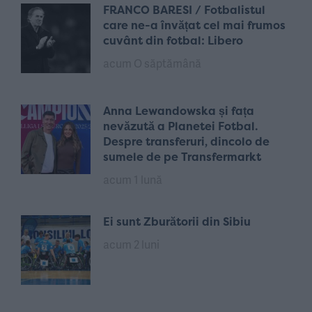
FRANCO BARESI / Fotbalistul
care ne-a învățat cel mai frumos
cuvânt din fotbal: Libero
acum O săptămână
Anna Lewandowska și fața
nevăzută a Planetei Fotbal.
Despre transferuri, dincolo de
sumele de pe Transfermarkt
acum 1 lună
Ei sunt Zburătorii din Sibiu
acum 2 luni