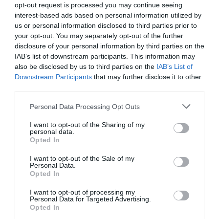
opt-out request is processed you may continue seeing
interest-based ads based on personal information utilized by
us or personal information disclosed to third parties prior to
your opt-out. You may separately opt-out of the further
disclosure of your personal information by third parties on the
IAB’s list of downstream participants. This information may
also be disclosed by us to third parties on the
IAB’s List of
cum se face sportul bine
Downstream Participants
that may further disclose it to other
third parties.
Sportul și rolul lui în Educație. Și
la ce bun că România va
Personal Data Processing Opt Outs
organiza, ALĂTURI DE GEORGIA,
I want to opt-out of the Sharing of my
Europeanul de fotbal U21
personal data.
Opted In
I want to opt-out of the Sale of my
Personal Data.
Opted In
I want to opt-out of processing my
Lorand (Boți) Balint
4 decembrie
Personal Data for Targeted Advertising.
Opted In