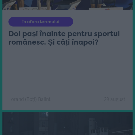
în afara terenului
Doi pași înainte pentru sportul
românesc. Și câți înapoi?
Lorand (Boți) Balint
29 august