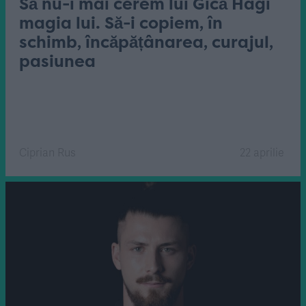
Să nu-i mai cerem lui Gică Hagi
magia lui. Să-i copiem, în
schimb, încăpățânarea, curajul,
pasiunea
Ciprian Rus
22 aprilie