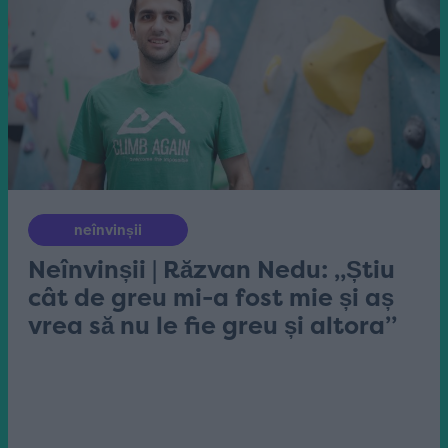
neînvinșii
Neînvinșii | Răzvan Nedu: „Știu
cât de greu mi-a fost mie și aș
vrea să nu le fie greu și altora”