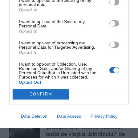
I want to opt-out of the Sharing of my
încăpățânarea, curajul, pasiunea
personal data.
Opted In
acum 4 luni
I want to opt-out of the Sale of my
Personal Data.
Opted In
„Oglinda” din Marele Bazar:
barajul de la Istanbul ne pune
I want to opt-out of processing my
față în față cu superficialitatea și
Personal Data for Targeted Advertising.
Opted In
compromisurile fotbalului nostru
acum 4 luni
I want to opt-out of Collection, Use,
Retention, Sale, and/or Sharing of my
Personal Data that Is Unrelated with the
Purposes for which it was collected.
Neînvinșii | Răzvan Nedu: „Știu
Opted Out
cât de greu mi-a fost mie și aș
CONFIRM
vrea să nu le fie greu și altora”
acum 8 luni
Data Deletion
Data Access
Privacy Policy
„Masterclass” Mircea Lucescu:
lecția de viață a „bătrânului” de