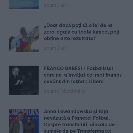
acum 2 ani
„Doar dacă poți să o iei de la
zero, egală cu toată lumea, poți
obține alte rezultate!”
acum 2 ani
FRANCO BARESI / Fotbalistul
care ne-a învățat cel mai frumos
cuvânt din fotbal: Libero
acum O săptămână
Anna Lewandowska și fața
nevăzută a Planetei Fotbal.
Despre transferuri, dincolo de
sumele de pe Transfermarkt