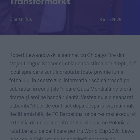
Transfermarkt
Ciprian Rus
3 iulie 2026
Robert Lewandowski a semnat cu Chicago Fire din
Major League Soccer și, chiar dacă știrea are drept „pin”
locul spre care sunt îndreptate toate privirile lumii
fotbalului în aceste zile, informația riscă să treacă pe
sub radar, în condițiile în care Cupa Mondială ne oferă
drame și eroi pe bandă rulantă. Vestea nu e o neapărat
o „bombă”: liber de contract după despărțirea, mai mult
decât amiabilă, de FC Barcelona, unde n-a mai executat
extensia de un an a contractului, și după ce Polonia a
ratat barajul de calificare pentru World Cup 2026, Lewa
plecase la Chicago să se convingă personal de