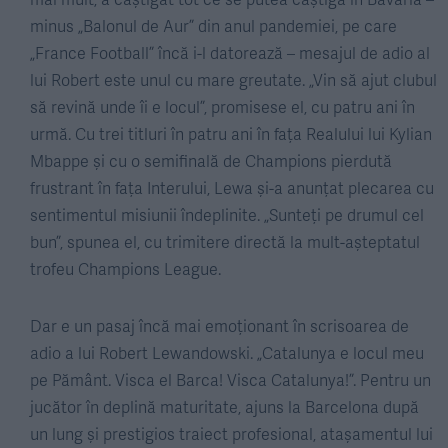
minus „Balonul de Aur” din anul pandemiei, pe care
„France Football” încă i-l datorează – mesajul de adio al
lui Robert este unul cu mare greutate. „Vin să ajut clubul
să revină unde îi e locul”, promisese el, cu patru ani în
urmă. Cu trei titluri în patru ani în fața Realului lui Kylian
Mbappe și cu o semifinală de Champions pierdută
frustrant în fața Interului, Lewa și-a anunțat plecarea cu
sentimentul misiunii îndeplinite. „Sunteți pe drumul cel
bun”, spunea el, cu trimitere directă la mult-așteptatul
trofeu Champions League.
Dar e un pasaj încă mai emoționant în scrisoarea de
adio a lui Robert Lewandowski. „Catalunya e locul meu
pe Pământ. Visca el Barca! Visca Catalunya!”. Pentru un
jucător în deplină maturitate, ajuns la Barcelona după
un lung și prestigios traiect profesional, atașamentul lui