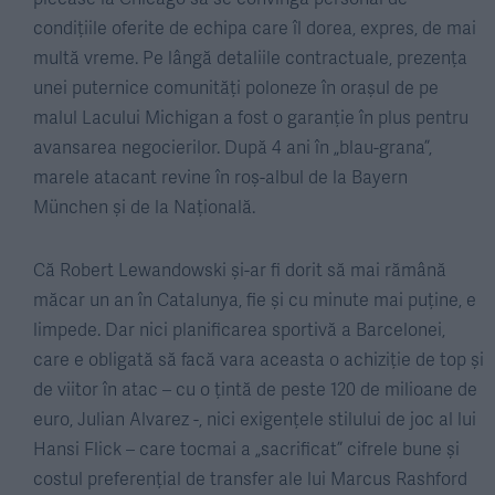
condițiile oferite de echipa care îl dorea, expres, de mai
multă vreme. Pe lângă detaliile contractuale, prezența
unei puternice comunități poloneze în orașul de pe
malul Lacului Michigan a fost o garanție în plus pentru
avansarea negocierilor. După 4 ani în „blau-grana”,
marele atacant revine în roș-albul de la Bayern
München și de la Națională.
Că Robert Lewandowski și-ar fi dorit să mai rămână
măcar un an în Catalunya, fie și cu minute mai puține, e
limpede. Dar nici planificarea sportivă a Barcelonei,
care e obligată să facă vara aceasta o achiziție de top și
de viitor în atac – cu o țintă de peste 120 de milioane de
euro, Julian Alvarez -, nici exigențele stilului de joc al lui
Hansi Flick – care tocmai a „sacrificat” cifrele bune și
costul preferențial de transfer ale lui Marcus Rashford