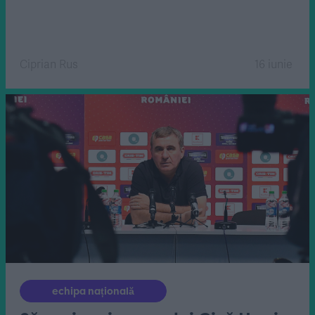
Ciprian Rus
16 iunie
echipa națională