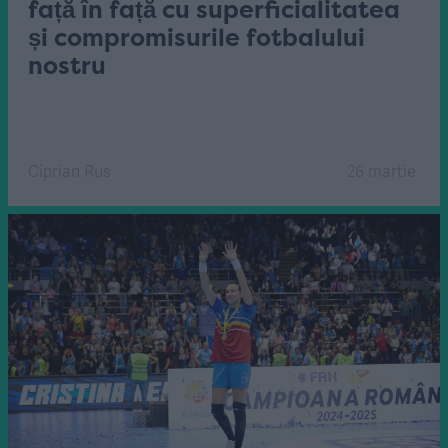
față în față cu superficialitatea
și compromisurile fotbalului
nostru
Ciprian Rus
26 martie