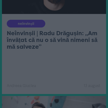
neînvinșii
Neînvinșii | Radu Drăgușin: „Am
învățat că nu o să vină nimeni să
mă salveze”
Andreea Giuclea
13 august