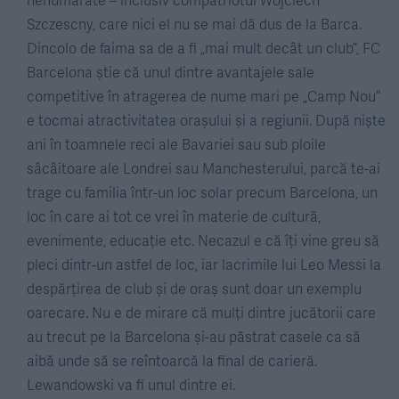
Szczescny, care nici el nu se mai dă dus de la Barca.
Dincolo de faima sa de a fi „mai mult decât un club”, FC
Barcelona știe că unul dintre avantajele sale
competitive în atragerea de nume mari pe „Camp Nou”
e tocmai atractivitatea orașului și a regiunii. După niște
ani în toamnele reci ale Bavariei sau sub ploile
sâcâitoare ale Londrei sau Manchesterului, parcă te-ai
trage cu familia într-un loc solar precum Barcelona, un
loc în care ai tot ce vrei în materie de cultură,
evenimente, educație etc. Necazul e că îți vine greu să
pleci dintr-un astfel de loc, iar lacrimile lui Leo Messi la
despărțirea de club și de oraș sunt doar un exemplu
oarecare. Nu e de mirare că mulți dintre jucătorii care
au trecut pe la Barcelona și-au păstrat casele ca să
aibă unde să se reîntoarcă la final de carieră.
Lewandowski va fi unul dintre ei.