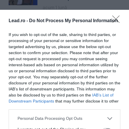
acum 1 lună
Lead.ro -
Do Not Process My Personal Information
Ei sunt Zburătorii din Sibiu
acum 2 luni
If you wish to opt-out of the sale, sharing to third parties, or
processing of your personal or sensitive information for
targeted advertising by us, please use the below opt-out
section to confirm your selection. Please note that after your
opt-out request is processed you may continue seeing
interest-based ads based on personal information utilized by
„Cum am făcut diferența dintre
us or personal information disclosed to third parties prior to
excelent și perfect”: cinci lecții
your opt-out. You may separately opt-out of the further
de viață din Masterclass-ul
disclosure of your personal information by third parties on the
Nadiei Comăneci de la Sports
IAB’s list of downstream participants. This information may
Festival
also be disclosed by us to third parties on the
IAB’s List of
acum 2 luni
Downstream Participants
that may further disclose it to other
third parties.
Să nu-i mai cerem lui Gică Hagi
Personal Data Processing Opt Outs
magia lui. Să-i copiem, în schimb,