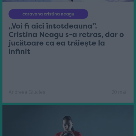
caravana cristina neagu
„Voi fi aici întotdeauna”.
Cristina Neagu s-a retras, dar o
jucătoare ca ea trăiește la
infinit
Andreea Giuclea
20 mai