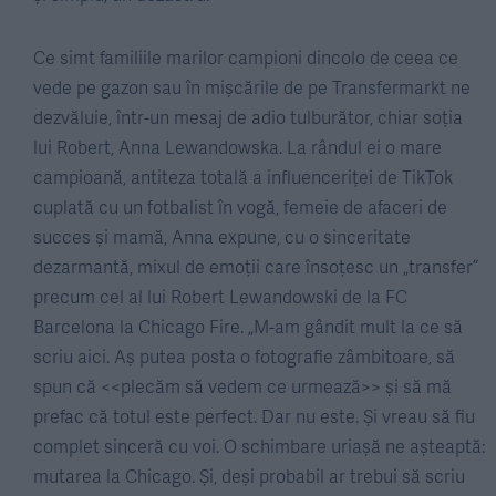
Ce simt familiile marilor campioni dincolo de ceea ce
vede pe gazon sau în mișcările de pe Transfermarkt ne
dezvăluie, într-un mesaj de adio tulburător, chiar soția
lui Robert, Anna Lewandowska. La rândul ei o mare
campioană, antiteza totală a influenceriței de TikTok
cuplată cu un fotbalist în vogă, femeie de afaceri de
succes și mamă, Anna expune, cu o sinceritate
dezarmantă, mixul de emoții care însoțesc un „transfer”
precum cel al lui Robert Lewandowski de la FC
Barcelona la Chicago Fire. „M-am gândit mult la ce să
scriu aici. Aș putea posta o fotografie zâmbitoare, să
spun că <<plecăm să vedem ce urmează>> și să mă
prefac că totul este perfect. Dar nu este. Și vreau să fiu
complet sinceră cu voi. O schimbare uriașă ne așteaptă:
mutarea la Chicago. Și, deși probabil ar trebui să scriu