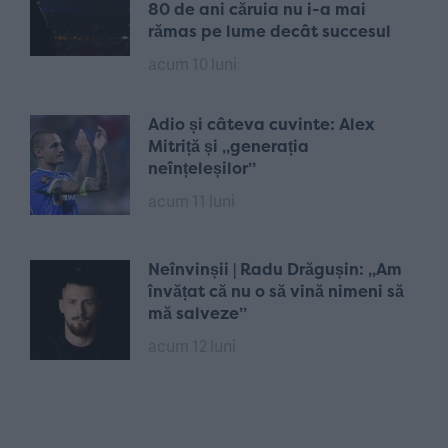
80 de ani căruia nu i-a mai
rămas pe lume decât succesul
acum 10 luni
Adio și câteva cuvinte: Alex
Mitriță și „generația
neînțeleșilor”
acum 11 luni
Neînvinșii | Radu Drăgușin: „Am
învățat că nu o să vină nimeni să
mă salveze”
acum 12 luni