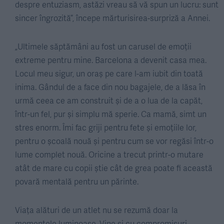
despre entuziasm, astăzi vreau să vă spun un lucru: sunt
sincer îngrozită”, începe mărturisirea-surpriză a Annei.
„Ultimele săptămâni au fost un carusel de emoții
extreme pentru mine. Barcelona a devenit casa mea.
Locul meu sigur, un oraș pe care l-am iubit din toată
inima. Gândul de a face din nou bagajele, de a lăsa în
urmă ceea ce am construit și de a o lua de la capăt,
într-un fel, pur și simplu mă sperie. Ca mamă, simt un
stres enorm. Îmi fac griji pentru fete și emoțiile lor,
pentru o școală nouă și pentru cum se vor regăsi într-o
lume complet nouă. Oricine a trecut printr-o mutare
atât de mare cu copii știe cât de grea poate fi această
povară mentală pentru un părinte.
Viața alături de un atlet nu se rezumă doar la
momentele luminoase. Vine și cu compromisuri