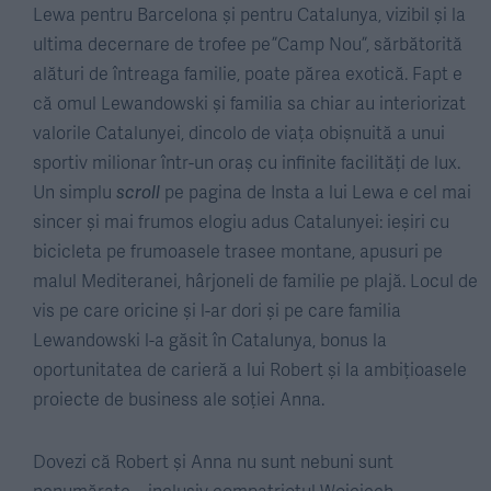
Lewa pentru Barcelona și pentru Catalunya, vizibil și la
ultima decernare de trofee pe ”Camp Nou”, sărbătorită
alături de întreaga familie, poate părea exotică. Fapt e
că omul Lewandowski și familia sa chiar au interiorizat
valorile Catalunyei, dincolo de viața obișnuită a unui
sportiv milionar într-un oraș cu infinite facilități de lux.
Un simplu
scroll
pe pagina de Insta a lui Lewa e cel mai
sincer și mai frumos elogiu adus Catalunyei: ieșiri cu
bicicleta pe frumoasele trasee montane, apusuri pe
malul Mediteranei, hârjoneli de familie pe plajă. Locul de
vis pe care oricine și l-ar dori și pe care familia
Lewandowski l-a găsit în Catalunya, bonus la
oportunitatea de carieră a lui Robert și la ambițioasele
proiecte de business ale soției Anna.
Dovezi că Robert și Anna nu sunt nebuni sunt
nenumărate – inclusiv compatriotul Wojciech