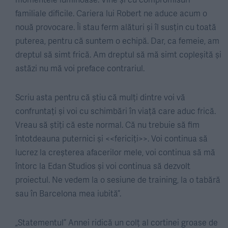
familiale dificile. Cariera lui Robert ne aduce acum o
nouă provocare. Îi stau ferm alături și îl susțin cu toată
puterea, pentru că suntem o echipă. Dar, ca femeie, am
dreptul să simt frică. Am dreptul să mă simt copleșită și
astăzi nu mă voi preface contrariul.
Scriu asta pentru că știu că mulți dintre voi vă
confruntați și voi cu schimbări în viață care aduc frică.
Vreau să știți că este normal. Că nu trebuie să fim
întotdeauna puternici și <<fericiți>>. Voi continua să
lucrez la creșterea afacerilor mele, voi continua să mă
întorc la Edan Studios și voi continua să dezvolt
proiectul. Ne vedem la o sesiune de training, la o tabără
sau în Barcelona mea iubită”.
„Statementul” Annei ridică un colț al cortinei groase de