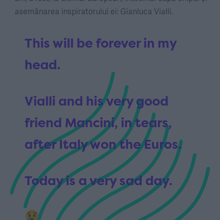
asemănarea inspiratorului ei: Gianluca Vialli.
This will be forever in my
head.
Vialli and his very good
friend Mancini, in tears,
after Italy won the Euros.
Today is a very sad day.