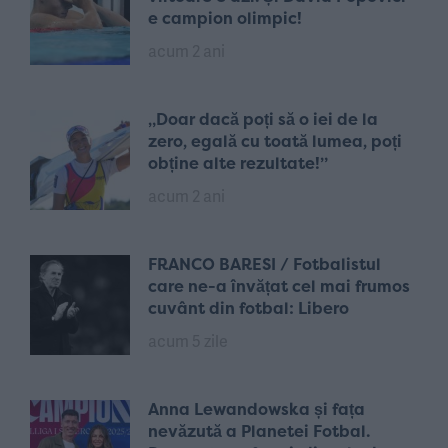
e campion olimpic!
acum 2 ani
„Doar dacă poți să o iei de la
zero, egală cu toată lumea, poți
obține alte rezultate!”
acum 2 ani
FRANCO BARESI / Fotbalistul
care ne-a învățat cel mai frumos
cuvânt din fotbal: Libero
acum 5 zile
Anna Lewandowska și fața
nevăzută a Planetei Fotbal.