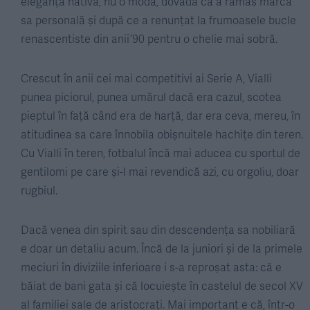
eleganță nativă, nu o modă, dovadă că a rămas marca
sa personală și după ce a renunțat la frumoasele bucle
renascentiste din anii ’90 pentru o chelie mai sobră.
Crescut în anii cei mai competitivi ai Serie A, Vialli
punea piciorul, punea umărul dacă era cazul, scotea
pieptul în față când era de harță, dar era ceva, mereu, în
atitudinea sa care înnobila obișnuitele hachițe din teren.
Cu Vialli în teren, fotbalul încă mai aducea cu sportul de
gentilomi pe care și-l mai revendică azi, cu orgoliu, doar
rugbiul.
Dacă venea din spirit sau din descendența sa nobiliară
e doar un detaliu acum. Încă de la juniori și de la primele
meciuri în diviziile inferioare i s-a reproșat asta: că e
băiat de bani gata și că locuiește în castelul de secol XV
al familiei sale de aristocrați. Mai important e că, într-o