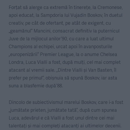
Forțat să alerge ca extremă în tinerețe, la Cremonese,
apoi educat, la Sampdoria lui Vujadin Boskov, în duetul
creativ, pe cât de ofertant, pe atât de exigent, cu
„geamănul” Mancini, consacrat definitiv la puternicul
Juve de la mijlocul anilor ’90, cu care a luat ultimul
Champions al echipei, urcat apoi în avanposturile
„europenizării” Premier League, la o anume Chelsea
Londra, Luca Vialli a fost, după mulți, cel mai complet
atacant al vremii sale. „Dintre Vialli și Van Basten, îl
prefer pe primul”, obișnuia să spună Boskov, iar asta
suna a blasfemie după ’88.
Dincolo de subiectivismul marelui Boskov, care i-a fost
„jumătate prieten, jumătate tată”, după cum spunea
Luca, adevărul e că Vialli a fost unul dintre cei mai
talentați și mai compleți atacanți ai ultimelor decenii.