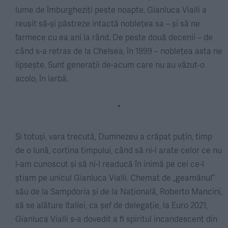
lume de îmburgheziți peste noapte, Gianluca Vialli a
reușit să-și păstreze intactă noblețea sa – și să ne
farmece cu ea ani la rând. De peste două decenii – de
când s-a retras de la Chelsea, în 1999 – noblețea asta ne
lipsește. Sunt generații de-acum care nu au văzut-o
acolo, în iarbă.
*
Și totuși, vara trecută, Dumnezeu a crăpat puțin, timp
de o lună, cortina timpului, când să ni-l arate celor ce nu
l-am cunoscut și să ni-l readucă în inimă pe cei ce-l
știam pe unicul Gianluca Vialli. Chemat de „geamănul”
său de la Sampdoria și de la Națională, Roberto Mancini,
să se alăture Italiei, ca șef de delegație, la Euro 2021,
Gianluca Vialli s-a dovedit a fi spiritul incandescent din