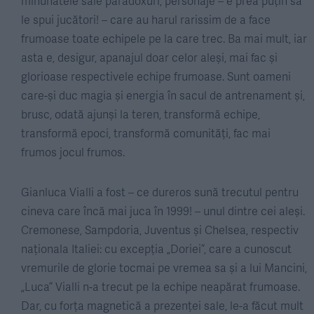
minunatele sale paradoxuri, personaje – e prea puțin să
le spui jucători! – care au harul rarissim de a face
frumoase toate echipele pe la care trec. Ba mai mult, iar
asta e, desigur, apanajul doar celor aleși, mai fac și
glorioase respectivele echipe frumoase. Sunt oameni
care-și duc magia și energia în sacul de antrenament și,
brusc, odată ajunși la teren, transformă echipe,
transformă epoci, transformă comunități, fac mai
frumos jocul frumos.
Gianluca Vialli a fost – ce dureros sună trecutul pentru
cineva care încă mai juca în 1999! – unul dintre cei aleși.
Cremonese, Sampdoria, Juventus și Chelsea, respectiv
naționala Italiei: cu excepția „Doriei”, care a cunoscut
vremurile de glorie tocmai pe vremea sa și a lui Mancini,
„Luca” Vialli n-a trecut pe la echipe neapărat frumoase.
Dar, cu forța magnetică a prezenței sale, le-a făcut mult