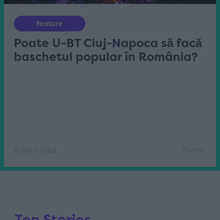
feature
Poate U-BT Cluj-Napoca să facă
baschetul popular în România?
Adrian Țoca
29 mai
Top Stories