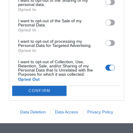
I want to opt-out of the Sharing of my
pic.twitter.com/09HXys3El
personal data.
Opted In
A
I want to opt-out of the Sale of my
Personal Data.
Opted In
— Vialli's Chelsea FC
I want to opt-out of processing my
Personal Data for Targeted Advertising.
(@VialliChelseaFC)
January
Opted In
I want to opt-out of Collection, Use,
6, 2023
Retention, Sale, and/or Sharing of my
Personal Data that Is Unrelated with the
Purposes for which it was collected.
Opted Out
CONFIRM
So sad to hear about the
Data Deletion
Data Access
Privacy Policy
passing of Gianluca Vialli.