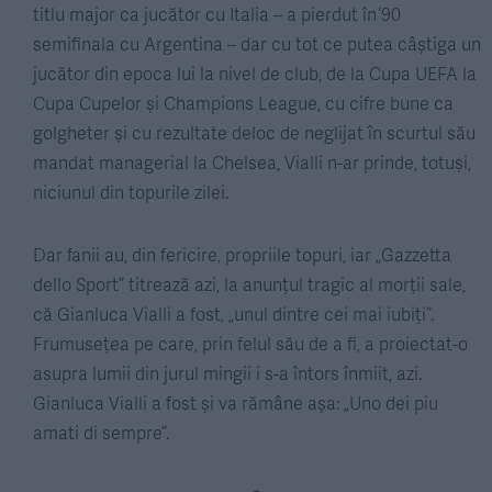
titlu major ca jucător cu Italia – a pierdut în ’90
semifinala cu Argentina – dar cu tot ce putea câștiga un
jucător din epoca lui la nivel de club, de la Cupa UEFA la
Cupa Cupelor și Champions League, cu cifre bune ca
golgheter și cu rezultate deloc de neglijat în scurtul său
mandat managerial la Chelsea, Vialli n-ar prinde, totuși,
niciunul din topurile zilei.
Dar fanii au, din fericire, propriile topuri, iar „Gazzetta
dello Sport” titrează azi, la anunțul tragic al morții sale,
că Gianluca Vialli a fost, „unul dintre cei mai iubiți”.
Frumusețea pe care, prin felul său de a fi, a proiectat-o
asupra lumii din jurul mingii i s-a întors înmiit, azi.
Gianluca Vialli a fost și va rămâne așa: „Uno dei piu
amati di sempre”.