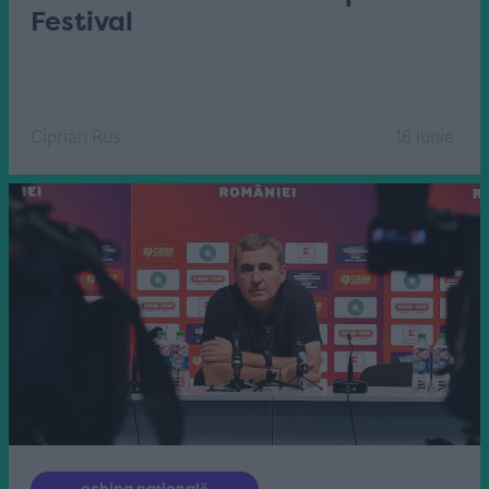
Festival
Ciprian Rus
16 iunie
echipa națională