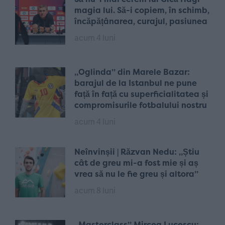
magia lui. Să-i copiem, în schimb,
încăpățânarea, curajul, pasiunea
acum 4 luni
„Oglinda” din Marele Bazar:
barajul de la Istanbul ne pune
față în față cu superficialitatea și
compromisurile fotbalului nostru
acum 4 luni
Neînvinșii | Răzvan Nedu: „Știu
cât de greu mi-a fost mie și aș
vrea să nu le fie greu și altora”
acum 8 luni
„Masterclass” Mircea Lucescu: