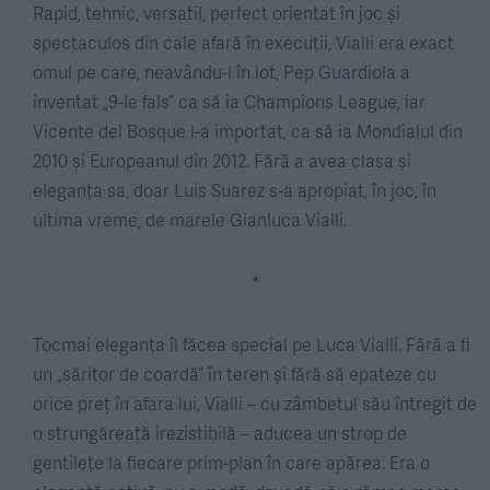
Rapid, tehnic, versatil, perfect orientat în joc și
spectaculos din cale afară în execuții, Vialli era exact
omul pe care, neavându-l în lot, Pep Guardiola a
inventat „9-le fals” ca să ia Champions League, iar
Vicente del Bosque l-a importat, ca să ia Mondialul din
2010 și Europeanul din 2012. Fără a avea clasa și
eleganța sa, doar Luis Suarez s-a apropiat, în joc, în
ultima vreme, de marele Gianluca Vialli.
*
Tocmai eleganța îl făcea special pe Luca Vialli. Fără a fi
un „săritor de coardă” în teren și fără să epateze cu
orice preț în afara lui, Vialli – cu zâmbetul său întregit de
o strungăreață irezistibilă – aducea un strop de
gentilețe la fiecare prim-plan în care apărea. Era o