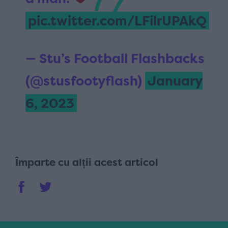
pic.twitter.com/LFilrUPAkQ
— Stu’s Football Flashbacks
(@stusfootyflash)
January
6, 2023
Împarte cu alții acest articol