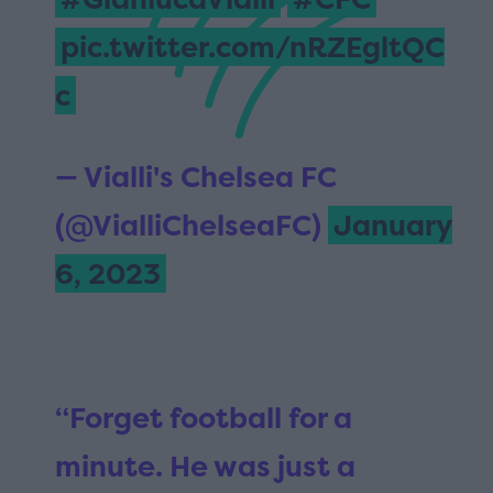
pic.twitter.com/nRZEgltQC
c
— Vialli's Chelsea FC
(@VialliChelseaFC)
January
6, 2023
“Forget football for a
minute. He was just a