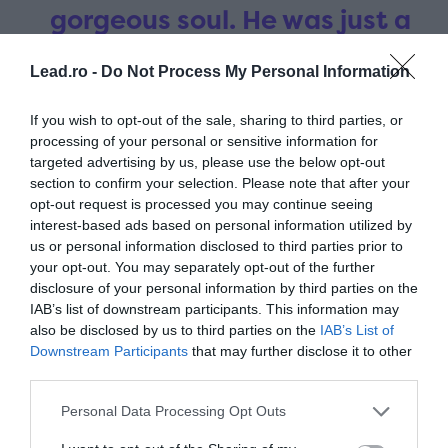
gorgeous soul. He was just a
truly nice human being. I
Lead.ro -
Do Not Process My Personal Information
went to Italy when I was 31
If you wish to opt-out of the sale, sharing to third parties, or
processing of your personal or sensitive information for
years old and he was 20,
targeted advertising by us, please use the below opt-out
section to confirm your selection. Please note that after your
and he was just fabulous to
opt-out request is processed you may continue seeing
interest-based ads based on personal information utilized by
be around. He was such a
us or personal information disclosed to third parties prior to
your opt-out. You may separately opt-out of the further
warm individual and a
disclosure of your personal information by third parties on the
IAB’s list of downstream participants. This information may
fabulous player.”
also be disclosed by us to third parties on the
IAB’s List of
Downstream Participants
that may further disclose it to other
Graeme Souness via
third parties.
@SkySportsNews
Personal Data Processing Opt Outs