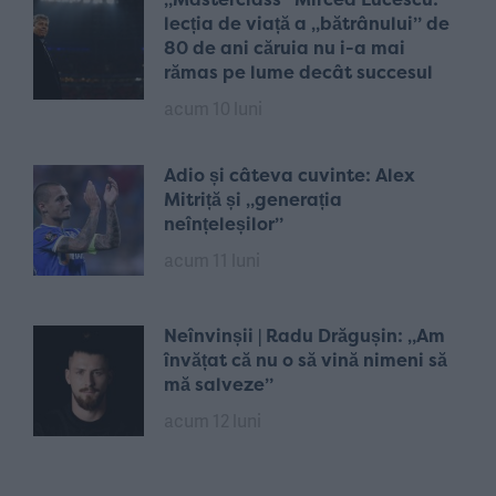
lecția de viață a „bătrânului” de
80 de ani căruia nu i-a mai
rămas pe lume decât succesul
acum 10 luni
Adio și câteva cuvinte: Alex
Mitriță și „generația
neînțeleșilor”
acum 11 luni
Neînvinșii | Radu Drăgușin: „Am
învățat că nu o să vină nimeni să
mă salveze”
acum 12 luni