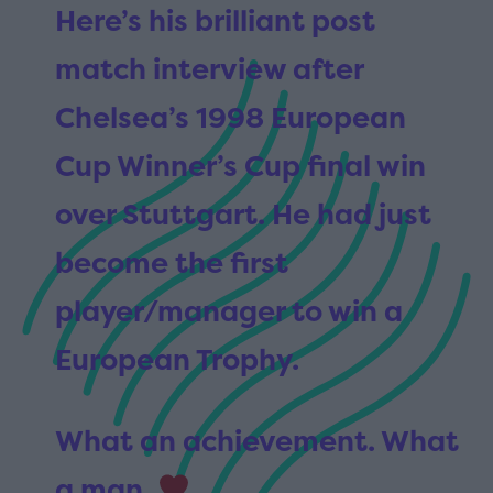
Here’s his brilliant post
match interview after
Chelsea’s 1998 European
Cup Winner’s Cup final win
over Stuttgart. He had just
become the first
player/manager to win a
European Trophy.
What an achievement. What
a man.