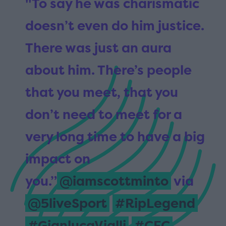
"To say he was charismatic
doesn’t even do him justice.
There was just an aura
about him. There’s people
that you meet, that you
don’t need to meet for a
very long time to have a big
impact on
you.”
@iamscottminto
via
@5liveSport
#RipLegend
#GianlucaVialli
#CFC