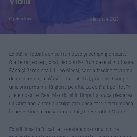
Vialli
Ciprian Rus
6 ianuarie 2023
Există, în fotbal, echipe frumoase și echipe glorioase,
foarte rar, excepțional, deopotrivă frumoase și glorioase.
Până și Barcelona lui Leo Messi, care a fascinant vreme
de un deceniu, a sfârșit prin a plictisi, prin estetism pe
unii, prin prea multă glorie pe alții. La celălalt pol, tot în
zilele noastre, Real Madrid, și în timpul, și după plecarea
lui Cristiano, a fost o echipă glorioasă, fără a fi frumoasă
în accepțiunea consacrată a lui „the Beautiful Game”.
Există, însă, în fotbal, iar acesta e doar unul dintre