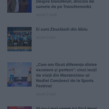
Despre transferuri, dincolo de
sumele de pe Transfermarkt
acum 1 lună
Ei sunt Zburătorii din Sibiu
acum 2 luni
„Cum am făcut diferența dintre
excelent și perfect”: cinci lecții
de viață din Masterclass-ul
Nadiei Comăneci de la Sports
Festival
acum 2 luni
Să nu-i mai cerem lui Gică Hagi