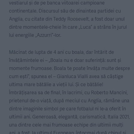
vestiarul și de pe banca viitoarei campioane
continentale. Discursul său de dinaintea partidei cu
Anglia, cu citate din Teddy Roosevelt, a fost doar unul
dintre momentele-cheie în care „Luca” a strâns în jurul
lui energiile „Azzurri”-lor.
Măcinat de lupta de 4 ani cu boala, dar întărit de
învățămintele ei – „Boala nu e doar suferință: sunt și
momente frumoase. Boala te poate învăța multe despre
cum ești”, spunea el – Gianluca Vialli avea să câștige
ultima mare bătălie a vieții lui. Și ce bătălie!
Îmbrățișarea sa de final, în lacrimi, cu Roberto Mancini,
prietenul de-o viață, după meciul cu Anglia, rămâne una
dintre imaginile simbol pe care fotbalul ni le-a oferit în
ultimii ani. Generoasă, elegantă, carismatică, Italia 2021,
una dintre cele mai frumoase echipe din ultimii mulți
ani, a fost, la ultimul European, întocmai după chipul și