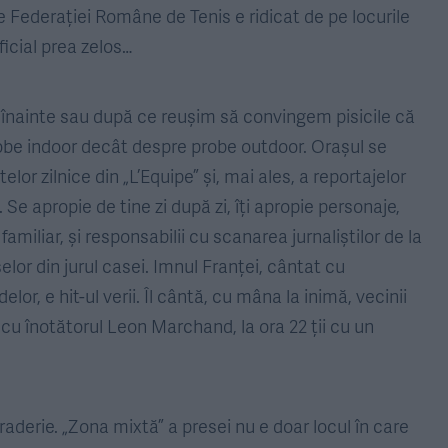
e Federației Române de Tenis e ridicat de pe locurile
ficial prea zelos…
, înainte sau după ce reușim să convingem pisicile că
be indoor decât despre probe outdoor. Orașul se
lor zilnice din „L’Equipe” și, mai ales, a reportajelor
Se apropie de tine zi după zi, îți apropie personaje,
, familiar, și responsabilii cu scanarea jurnaliștilor de la
elor din jurul casei. Imnul Franței, cântat cu
elor, e hit-ul verii. Îl cântă, cu mâna la inimă, vecinii
i cu înotătorul Leon Marchand, la ora 22 ții cu un
derie. „Zona mixtă” a presei nu e doar locul în care