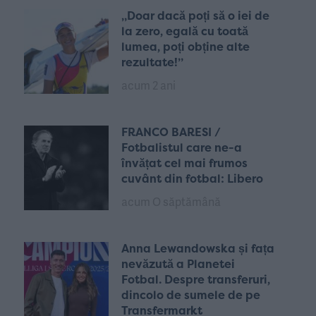
„Doar dacă poți să o iei de
la zero, egală cu toată
lumea, poți obține alte
rezultate!”
acum 2 ani
FRANCO BARESI /
Fotbalistul care ne-a
învățat cel mai frumos
cuvânt din fotbal: Libero
acum O săptămână
Anna Lewandowska și fața
nevăzută a Planetei
Fotbal. Despre transferuri,
dincolo de sumele de pe
Transfermarkt