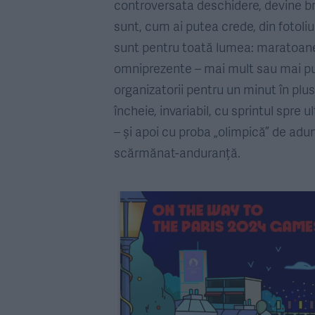
controversata deschidere, devine b
sunt, cum ai putea crede, din fotoliu
sunt pentru toată lumea: maratoanele
omniprezente – mai mult sau mai puți
organizatorii pentru un minut în plu
încheie, invariabil, cu sprintul spr
– și apoi cu proba „olimpică” de aduna
scărmănat-anduranță.