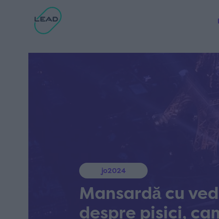
jo2024
Mansardă cu vede
despre pisici, c