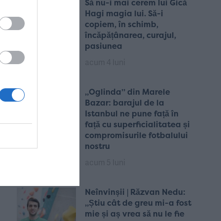
Să nu-i mai cerem lui Gică
Hagi magia lui. Să-i
copiem, în schimb,
încăpățânarea, curajul,
pasiunea
acum 4 luni
„Oglinda” din Marele
Bazar: barajul de la
Istanbul ne pune față în
față cu superficialitatea și
compromisurile fotbalului
nostru
acum 5 luni
Neînvinșii | Răzvan Nedu:
„Știu cât de greu mi-a fost
mie și aș vrea să nu le fie