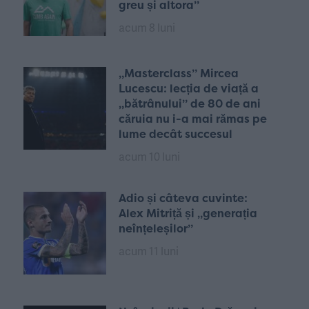
greu și altora”
acum 8 luni
„Masterclass” Mircea
Lucescu: lecția de viață a
„bătrânului” de 80 de ani
căruia nu i-a mai rămas pe
lume decât succesul
acum 10 luni
Adio și câteva cuvinte:
Alex Mitriță și „generația
neînțeleșilor”
acum 11 luni