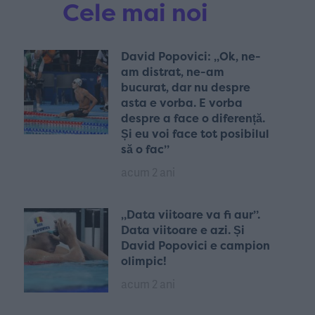
Cele mai noi
David Popovici: „Ok, ne-
am distrat, ne-am
bucurat, dar nu despre
asta e vorba. E vorba
despre a face o diferență.
Și eu voi face tot posibilul
să o fac”
acum 2 ani
„Data viitoare va fi aur”.
Data viitoare e azi. Și
David Popovici e campion
olimpic!
acum 2 ani