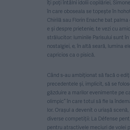
îți poți întâlni idolii copilăriei, Si
în care oboseala se topește în hohot
Chirilă sau Florin Enache bat palma cu
e și despre prietenie, te vezi cu amici 
strălucitor: luminile Parisului sunt în 
nostalgiei, e, în altă seară, lumina el
capricios ca o pisică.
Când s-au ambiționat să facă o ediț
precedentele și, implicit, să se fol
găzduire a marilor evenimente pe ca
olimpic” în care totul să fie la îndem
lor. Orașul a devenit o uriașă scenă,
diverse competiții: La Défense pentr
pentru atractivele meciuri de volei p