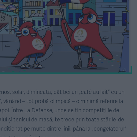
enos, solar, dimineața, cât bei un „café au lait” cu un
e”, vânând – tot probă olimpică – o minimă referire la
poi. Între La Défense, unde se țin competițiile de
ul și tenisul de masă, te trece prin toate stările, de
diționat pe multe dintre linii, până la „congelatorul”