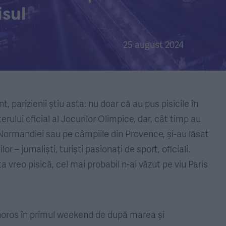
isul
25 august 2024
t, parizienii știu asta: nu doar că au pus pisicile în
rului oficial al Jocurilor Olimpice, dar, cât timp au
 Normandiei sau pe câmpiile din Provence, și-au lăsat
r – jurnaliști, turiști pasionați de sport, oficiali.
ta vreo pisică, cel mai probabil n-ai văzut pe viu Paris
mnoros în primul weekend de după marea și