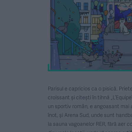
Parisul e capricios ca o pisică. Priet
croissant și citești în tihnă „L’Equip
un sportiv român, e angoasant mai a
înot, și Arena Sud, unde sunt handbal
la sauna vagoanelor RER, fără aer con