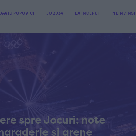
DAVID POPOVICI
JO 2024
LA INCEPUT
NEÎNVINȘI
re spre Jocuri: note
amaraderie și arene