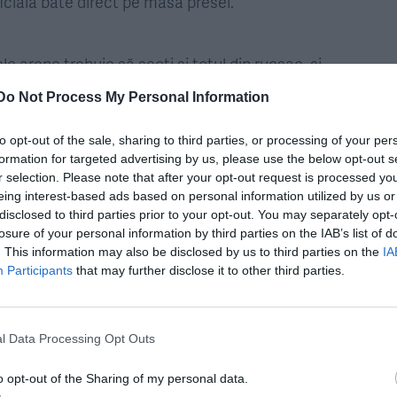
ficială bate direct pe masa presei.
ele arene trebuie să scoți și totul din rucsac, și
clă, în altele treci, ca jurnalist, doar arătând
Do Not Process My Personal Information
omânia!”. Ridici din umeri, iar copilul de 18 ani îți
i. „Hagi! Top! Barcelona!”. „Fiul? Va ajunge mai sus
to opt-out of the sale, sharing to third parties, or processing of your per
formation for targeted advertising by us, please use the below opt-out s
obă de fotbal, o plăcere să stai 10 minute de povești
r selection. Please note that after your opt-out request is processed y
un sticker cu România, va întreba despre David
eing interest-based ads based on personal information utilized by us or
disclosed to third parties prior to your opt-out. You may separately opt-
nache sau Berni Szocs…
losure of your personal information by third parties on the IAB’s list of
. This information may also be disclosed by us to third parties on the
IA
Participants
that may further disclose it to other third parties.
at în proximitatea marilor evenimente, kilometri întregi
ecuritate mai ceva ca pe aeroporturi, cu intrări
cea mai îndepărtată pentru jurnaliști! – și ireal de
l Data Processing Opt Outs
 blocate de forțele de securitate, un oraș-fantomă în
o opt-out of the Sharing of my personal data.
ea, înainte de festivitatea de deschidere, am fost