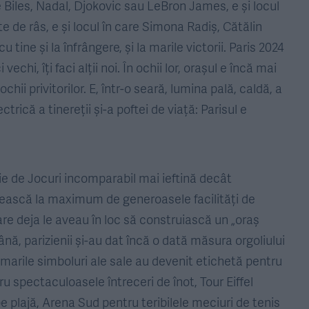
mone Biles, Nadal, Djokovic sau LeBron James, e și locul
e de râs, e și locul în care Simona Radiș, Cătălin
 tine și la înfrângere, și la marile victorii. Paris 2024
vechi, îți faci alții noi. În ochii lor, orașul e încă mai
ochii privitorilor. E, într-o seară, lumina pală, caldă, a
ectrică a tinereții și-a poftei de viață: Parisul e
ie de Jocuri incomparabil mai ieftină decât
osească la maximum de generoasele facilități de
re deja le aveau în loc să construiască un „oraș
ână, parizienii și-au dat încă o dată măsura orgoliului
 marile simboluri ale sale au devenit etichetă pentru
u spectaculoasele întreceri de înot, Tour Eiffel
e plajă, Arena Sud pentru teribilele meciuri de tenis