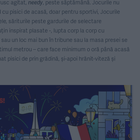
rusc agitat,
needy
, peste săptămână. Jocurile nu
l cu pisici de acasă, doar pentru sportivi, Jocurile
, săriturile peste gardurile de selectare
n inspirat plasate -, lupta corp la corp cu
s sau un loc mai bun în tribune sau la masa presei se
e ultimul metrou – care face minimum o oră până acasă
t pisici de prin grădină, și-apoi hrănit-viteză și