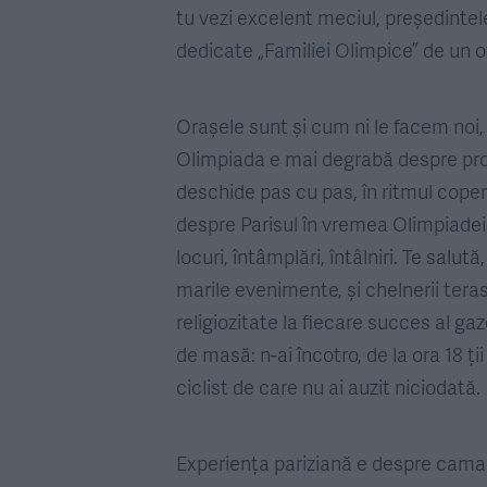
tu vezi excelent meciul, președintel
dedicate „Familiei Olimpice” de un o
Orașele sunt și cum ni le facem noi
Olimpiada e mai degrabă despre pro
deschide pas cu pas, în ritmul coperte
despre Parisul în vremea Olimpiadei. 
locuri, întâmplări, întâlniri. Te salută
marile evenimente, și chelnerii teras
religiozitate la fiecare succes al gazd
de masă: n-ai încotro, de la ora 18 ți
ciclist de care nu ai auzit niciodată.
Experiența pariziană e despre camara