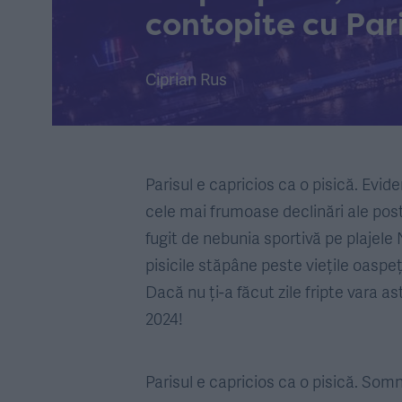
contopite cu Par
Ciprian Rus
Parisul e capricios ca o pisică. Eviden
cele mai frumoase declinări ale poste
fugit de nebunia sportivă pe plajele
pisicile stăpâne peste viețile oaspețilo
Dacă nu ți-a făcut zile fripte vara as
2024!
Parisul e capricios ca o pisică. So