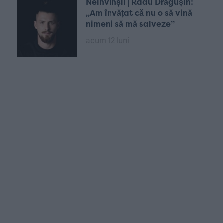
Neînvinșii | Radu Drăgușin:
„Am învățat că nu o să vină
nimeni să mă salveze”
acum 12 luni