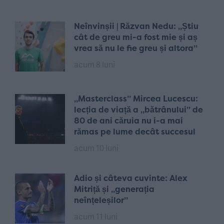
Neînvinșii | Răzvan Nedu: „Știu
cât de greu mi-a fost mie și aș
vrea să nu le fie greu și altora”
acum 8 luni
„Masterclass” Mircea Lucescu:
lecția de viață a „bătrânului” de
80 de ani căruia nu i-a mai
rămas pe lume decât succesul
acum 10 luni
Adio și câteva cuvinte: Alex
Mitriță și „generația
neînțeleșilor”
acum 11 luni