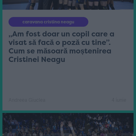
caravana cristina neagu
„Am fost doar un copil care a
visat să facă o poză cu tine”.
Cum se măsoară moștenirea
Cristinei Neagu
Andreea Giuclea
4 iunie