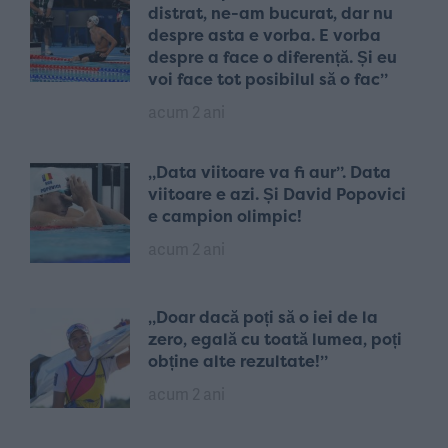
distrat, ne-am bucurat, dar nu
despre asta e vorba. E vorba
despre a face o diferență. Și eu
voi face tot posibilul să o fac”
acum 2 ani
„Data viitoare va fi aur”. Data
viitoare e azi. Și David Popovici
e campion olimpic!
acum 2 ani
„Doar dacă poți să o iei de la
zero, egală cu toată lumea, poți
obține alte rezultate!”
acum 2 ani