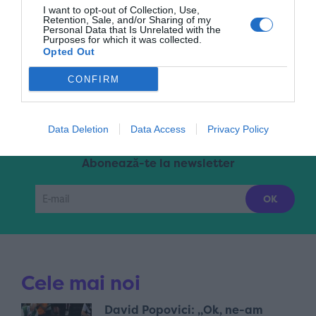
I want to opt-out of Collection, Use,
Retention, Sale, and/or Sharing of my
Personal Data that Is Unrelated with the
Purposes for which it was collected.
Pagina 1 din 2
1
2
»
Opted Out
CONFIRM
Data Deletion
Data Access
Privacy Policy
Abonează-te la newsletter
Cele mai noi
David Popovici: „Ok, ne-am