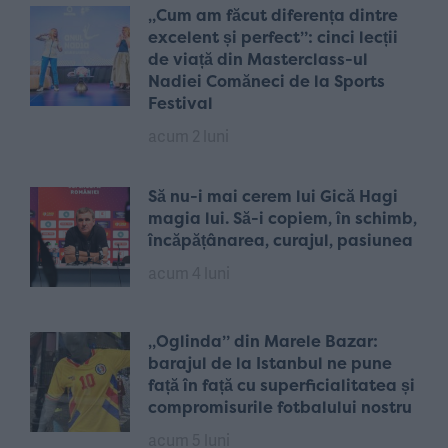
„Cum am făcut diferența dintre
excelent și perfect”: cinci lecții
de viață din Masterclass-ul
Nadiei Comăneci de la Sports
Festival
acum 2 luni
Să nu-i mai cerem lui Gică Hagi
magia lui. Să-i copiem, în schimb,
încăpățânarea, curajul, pasiunea
acum 4 luni
„Oglinda” din Marele Bazar:
barajul de la Istanbul ne pune
față în față cu superficialitatea și
compromisurile fotbalului nostru
acum 5 luni