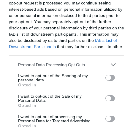
opt-out request is processed you may continue seeing
interest-based ads based on personal information utilized by
us or personal information disclosed to third parties prior to
your opt-out. You may separately opt-out of the further
disclosure of your personal information by third parties on the
IAB’s list of downstream participants. This information may
also be disclosed by us to third parties on the
IAB’s List of
caravana cristina neagu
Downstream Participants
that may further disclose it to other
third parties.
La Brașov, Cristina Neagu a
auzit din nou întrebările
Personal Data Processing Opt Outs
începutului. Răspunsurile ei sunt
I want to opt-out of the Sharing of my
însă în urmă, pe toate terenurile
personal data.
Opted In
pe care a jucat. Și sunt
irepetabile
I want to opt-out of the Sale of my
Personal Data.
Opted In
I want to opt-out of processing my
Andreea Giuclea
6 februarie
Personal Data for Targeted Advertising.
Opted In