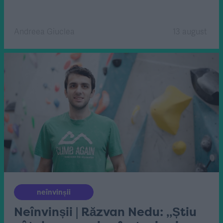
Andreea Giuclea
13 august
neînvinșii
Neînvinșii | Răzvan Nedu: „Știu