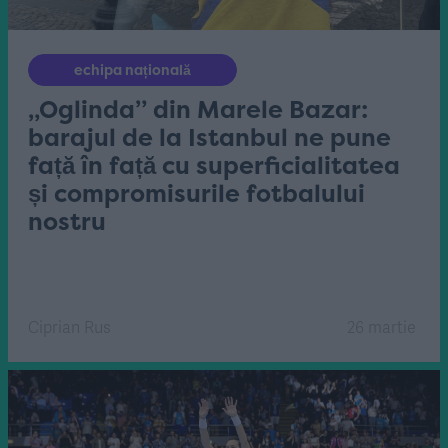
echipa națională
„Oglinda” din Marele Bazar:
barajul de la Istanbul ne pune
față în față cu superficialitatea
și compromisurile fotbalului
nostru
Ciprian Rus
26 martie