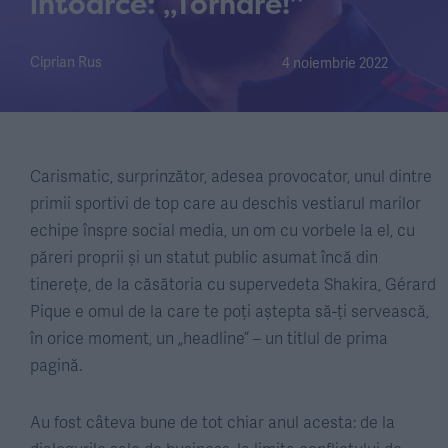
întoarce: „Tornaré!”
Ciprian Rus
4 noiembrie 2022
Carismatic, surprinzător, adesea provocator, unul dintre
primii sportivi de top care au deschis vestiarul marilor
echipe înspre social media, un om cu vorbele la el, cu
păreri proprii și un statut public asumat încă din
tinerețe, de la căsătoria cu supervedeta Shakira, Gérard
Pique e omul de la care te poți aștepta să-ți servească,
în orice moment, un „headline” – un titlul de prima
pagină.
Au fost câteva bune de tot chiar anul acesta: de la