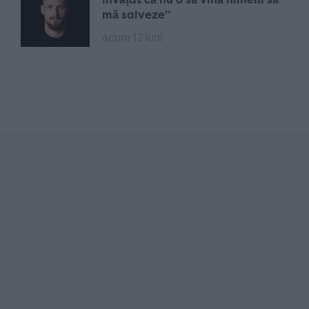
mă salveze”
acum 12 luni