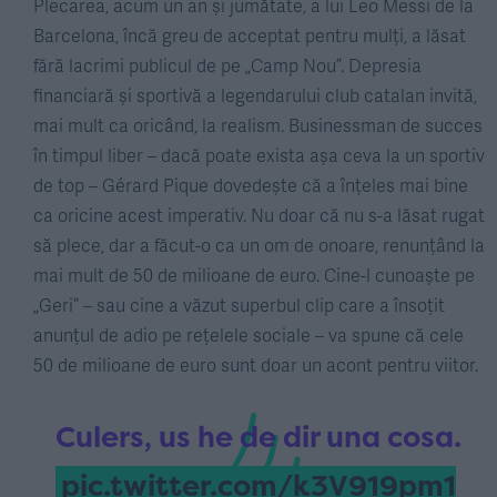
Plecarea, acum un an și jumătate, a lui Leo Messi de la
Barcelona, încă greu de acceptat pentru mulți, a lăsat
fără lacrimi publicul de pe „Camp Nou”. Depresia
financiară și sportivă a legendarului club catalan invită,
mai mult ca oricând, la realism. Businessman de succes
în timpul liber – dacă poate exista așa ceva la un sportiv
de top – Gérard Pique dovedește că a înțeles mai bine
ca oricine acest imperativ. Nu doar că nu s-a lăsat rugat
să plece, dar a făcut-o ca un om de onoare, renunțând la
mai mult de 50 de milioane de euro. Cine-l cunoaște pe
„Geri” – sau cine a văzut superbul clip care a însoțit
anunțul de adio pe rețelele sociale – va spune că cele
50 de milioane de euro sunt doar un acont pentru viitor.
Culers, us he de dir una cosa.
pic.twitter.com/k3V919pm1