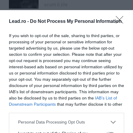
acum 6 zile
Lead.ro -
Do Not Process My Personal Information
Anna Lewandowska și fața
nevăzută a Planetei Fotbal.
If you wish to opt-out of the sale, sharing to third parties, or
Despre transferuri, dincolo de
processing of your personal or sensitive information for
sumele de pe Transfermarkt
targeted advertising by us, please use the below opt-out
acum 1 lună
section to confirm your selection. Please note that after your
opt-out request is processed you may continue seeing
interest-based ads based on personal information utilized by
Ei sunt Zburătorii din Sibiu
us or personal information disclosed to third parties prior to
your opt-out. You may separately opt-out of the further
acum 2 luni
disclosure of your personal information by third parties on the
IAB’s list of downstream participants. This information may
also be disclosed by us to third parties on the
IAB’s List of
Downstream Participants
that may further disclose it to other
third parties.
„Cum am făcut diferența dintre
excelent și perfect”: cinci lecții
Personal Data Processing Opt Outs
de viață din Masterclass-ul