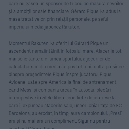
care nu găsea un sponsor de tricou pe măsura nevoilor
și a ambițiilor sale financiare, Gérard Pique l-a adus la
masa tratativelor, prin relații personale, pe șeful
imperiului media japonez Rakuten.
Momentul Rakuten i-a oferit lui Gérard Pique un
ascendent nemaiîntâlnit în fotbalul mare. Afacerile tot
mai solicitante din lumea sportului, a jocurilor de
calculator sau din media au pus tot mai multă presiune
dinspre președintele Pique înspre jucătorul Pique.
Avioane luate spre America la final de antrenament,
când Messi și compania urcau în autocar, plecări
intempestive în zilele libere, conflicte de interese la
care îl expuneau afacerile sale, uneori chiar față de FC
Barcelona, au erodat, în timp, aura campionului. „Presi”
era și nu mai era un compliment. Sigur nu pentru
sportivul Gérard Pique.