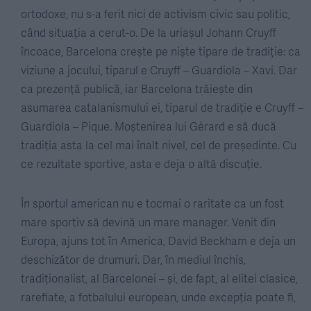
ortodoxe, nu s-a ferit nici de activism civic sau politic,
când situația a cerut-o. De la uriașul Johann Cruyff
încoace, Barcelona crește pe niște tipare de tradiție: ca
viziune a jocului, tiparul e Cruyff – Guardiola – Xavi. Dar
ca prezență publică, iar Barcelona trăiește din
asumarea catalanismului ei, tiparul de tradiție e Cruyff –
Guardiola – Pique. Moștenirea lui Gérard e să ducă
tradiția asta la cel mai înalt nivel, cel de președinte. Cu
ce rezultate sportive, asta e deja o altă discuție.
În sportul american nu e tocmai o raritate ca un fost
mare sportiv să devină un mare manager. Venit din
Europa, ajuns tot în America, David Beckham e deja un
deschizător de drumuri. Dar, în mediul închis,
tradiționalist, al Barcelonei – și, de fapt, al elitei clasice,
rarefiate, a fotbalului european, unde excepția poate fi,