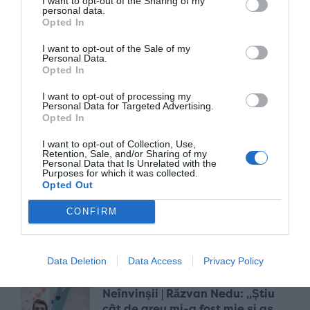
I want to opt-out of the Sharing of my
Nadiei Comăneci de la Sports
personal data.
Festival
Opted In
acum 2 luni
I want to opt-out of the Sale of my
Personal Data.
Opted In
Să nu-i mai cerem lui Gică Hagi
I want to opt-out of processing my
magia lui. Să-i copiem, în schimb,
Personal Data for Targeted Advertising.
încăpățânarea, curajul, pasiunea
Opted In
acum 4 luni
I want to opt-out of Collection, Use,
Retention, Sale, and/or Sharing of my
Personal Data that Is Unrelated with the
Purposes for which it was collected.
„Oglinda” din Marele Bazar:
Opted Out
barajul de la Istanbul ne pune
CONFIRM
față în față cu superficialitatea și
compromisurile fotbalului nostru
acum 4 luni
Data Deletion
Data Access
Privacy Policy
Neînvinșii | Răzvan Nedu: „Știu
cât de greu mi-a fost mie și aș