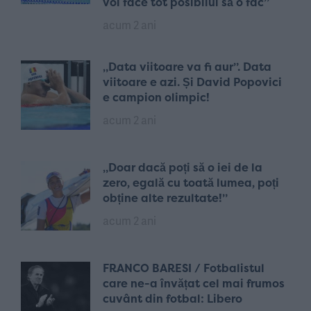
voi face tot posibilul să o fac”
acum 2 ani
„Data viitoare va fi aur”. Data
viitoare e azi. Și David Popovici
e campion olimpic!
acum 2 ani
„Doar dacă poți să o iei de la
zero, egală cu toată lumea, poți
obține alte rezultate!”
acum 2 ani
FRANCO BARESI / Fotbalistul
care ne-a învățat cel mai frumos
cuvânt din fotbal: Libero