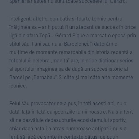
Spania: iar astea nu sunt toate succesele lui Gérard.
Inteligent, atletic, combativ și foarte tehnic pentru
înălțimea sa – ar fi putut fi un atacant de succes în orice
ligă din afara Top5 – Gérard Pique a marcat o epocă prin
stilul său. Fani sau nu ai Barcelonei, îi datorăm o
mulțime de momente remarcabile din istoria recentă a
fotbalului: celebra „manita” are, în orice dicționar serios
al sportului, imaginea sa de după un succes istoric al
Barcei pe „Bernabeu”. Și câte și mai câte alte momente
iconice.
Felul său provocator ne-a pus, în toți acești ani, nu o
dată, față în față cu ipocriziile lumii noastre. Nu s-a ferit
să ne dezvăluie dedesubturile ecosistemului sportiv,
chiar dacă asta i-a atras numeroase antipatii, nu s-a
ferit să facă ce simte în contexte câtuși de puțin