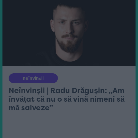
neînvinșii
Neînvinșii | Radu Drăgușin: „Am
învățat că nu o să vină nimeni să
mă salveze”