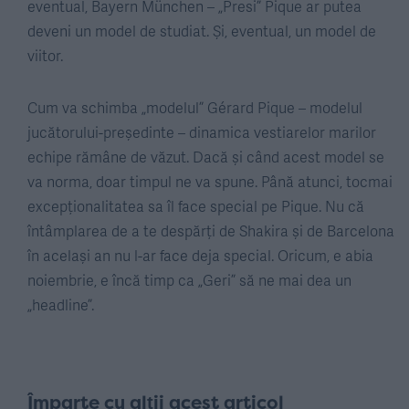
eventual, Bayern München – „Presi” Pique ar putea
deveni un model de studiat. Și, eventual, un model de
viitor.
Cum va schimba „modelul” Gérard Pique – modelul
jucătorului-președinte – dinamica vestiarelor marilor
echipe rămâne de văzut. Dacă și când acest model se
va norma, doar timpul ne va spune. Până atunci, tocmai
excepționalitatea sa îl face special pe Pique. Nu că
întâmplarea de a te despărți de Shakira și de Barcelona
în același an nu l-ar face deja special. Oricum, e abia
noiembrie, e încă timp ca „Geri” să ne mai dea un
„headline”.
Împarte cu alții acest articol