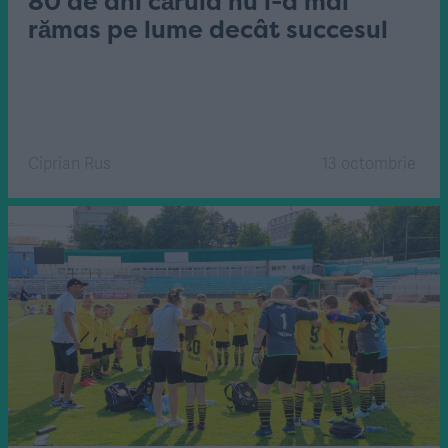
80 de ani căruia nu i-a mai
rămas pe lume decât succesul
Ciprian Rus
13 octombrie