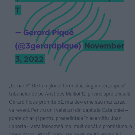
T
— Gerard Piqué
(@3gerardpique)
November
3, 2022
„Tornaré!”. De la mijlocul terenului, singur sub „cupola”
tribunelor de pe Aristides Malliol 12, privind spre oficială,
Gérard Pique promite că, mai devreme sau mai târziu,
va reveni. Pentru unii veleitari din capitala Cataloniei –
poate chiar și pentru președintele în exercițiu, Joan
Laporta – asta înseamnă mai mult decât o promisiune: o
amenințare. „Presi”, cum i spune de multă vreme lui