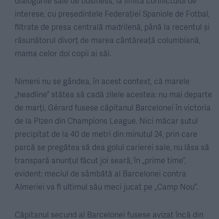
dialogurile sale de business, la limita conflictului de
interese, cu președintele Federației Spaniole de Fotbal,
filtrate de presa centrală madrilenă, până la recentul și
răsunătorul divorț de marea cântăreață columbiană,
mama celor doi copii ai săi.
Nimeni nu se gândea, în acest context, că marele
„headline” stătea să cadă zilele acestea: nu mai departe
de marți, Gérard fusese căpitanul Barcelonei în victoria
de la Plzen din Champions League. Nici măcar șutul
precipitat de la 40 de metri din minutul 24, prin care
parcă se pregătea să dea golul carierei sale, nu lăsa să
transpară anunțul făcut joi seară, în „prime time”,
evident: meciul de sâmbătă al Barcelonei contra
Almeriei va fi ultimul său meci jucat pe „Camp Nou”.
Căpitanul secund al Barcelonei fusese avizat încă din