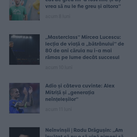
vrea să nu le fie greu și altora”
acum 8 luni
„Masterclass” Mircea Lucescu:
lecția de viață a „bătrânului” de
80 de ani căruia nu i-a mai
rămas pe lume decât succesul
acum 10 luni
Adio și câteva cuvinte: Alex
Mitriță și „generația
neînțeleșilor”
acum 11 luni
Neînvinșii | Radu Drăgușin: „Am
învățat că nu o să vină nimeni să