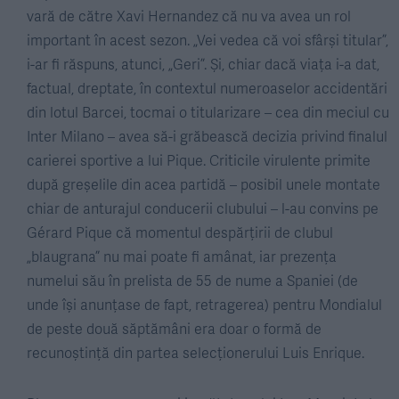
vară de către Xavi Hernandez că nu va avea un rol
important în acest sezon. „Vei vedea că voi sfârși titular”,
i-ar fi răspuns, atunci, „Geri”. Și, chiar dacă viața i-a dat,
factual, dreptate, în contextul numeroaselor accidentări
din lotul Barcei, tocmai o titularizare – cea din meciul cu
Inter Milano – avea să-i grăbească decizia privind finalul
carierei sportive a lui Pique. Criticile virulente primite
după greșelile din acea partidă – posibil unele montate
chiar de anturajul conducerii clubului – l-au convins pe
Gérard Pique că momentul despărțirii de clubul
„blaugrana” nu mai poate fi amânat, iar prezența
numelui său în prelista de 55 de nume a Spaniei (de
unde își anunțase de fapt, retragerea) pentru Mondialul
de peste două săptămâni era doar o formă de
recunoștință din partea selecționerului Luis Enrique.