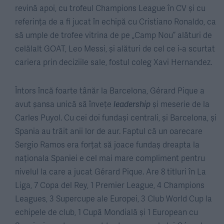
revină apoi, cu trofeul Champions League în CV și cu
referința de a fi jucat în echipă cu Cristiano Ronaldo, ca
să umple de trofee vitrina de pe „Camp Nou” alături de
celălalt GOAT, Leo Messi, și alături de cel ce i-a scurtat
cariera prin deciziile sale, fostul coleg Xavi Hernandez.
Întors încă foarte tânăr la Barcelona, Gérard Pique a
avut șansa unică să învețe
leadership
și meserie de la
Carles Puyol. Cu cei doi fundași centrali, și Barcelona, și
Spania au trăit anii lor de aur. Faptul că un oarecare
Sergio Ramos era forțat să joace fundaș dreapta la
naționala Spaniei e cel mai mare compliment pentru
nivelul la care a jucat Gérard Pique. Are 8 titluri în La
Liga, 7 Copa del Rey, 1 Premier League, 4 Champions
Leagues, 3 Supercupe ale Europei, 3 Club World Cup la
echipele de club, 1 Cupă Mondială și 1 European cu