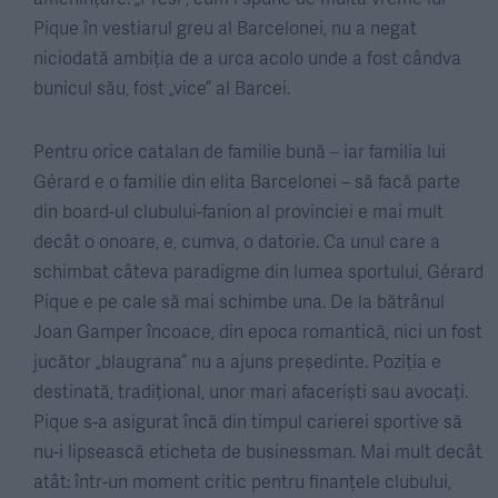
Pique în vestiarul greu al Barcelonei, nu a negat
niciodată ambiția de a urca acolo unde a fost cândva
bunicul său, fost „vice” al Barcei.
Pentru orice catalan de familie bună – iar familia lui
Gérard e o familie din elita Barcelonei – să facă parte
din board-ul clubului-fanion al provinciei e mai mult
decât o onoare, e, cumva, o datorie. Ca unul care a
schimbat câteva paradigme din lumea sportului, Gérard
Pique e pe cale să mai schimbe una. De la bătrânul
Joan Gamper încoace, din epoca romantică, nici un fost
jucător „blaugrana” nu a ajuns președinte. Poziția e
destinată, tradițional, unor mari afaceriști sau avocați.
Pique s-a asigurat încă din timpul carierei sportive să
nu-i lipsească eticheta de businessman. Mai mult decât
atât: într-un moment critic pentru finanțele clubului,