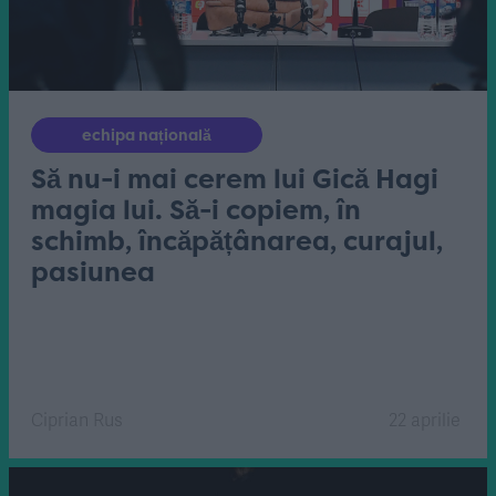
echipa națională
Să nu-i mai cerem lui Gică Hagi
magia lui. Să-i copiem, în
schimb, încăpățânarea, curajul,
pasiunea
Ciprian Rus
22 aprilie