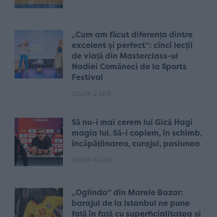
„Cum am făcut diferența dintre
excelent și perfect”: cinci lecții
de viață din Masterclass-ul
Nadiei Comăneci de la Sports
Festival
acum 2 luni
Să nu-i mai cerem lui Gică Hagi
magia lui. Să-i copiem, în schimb,
încăpățânarea, curajul, pasiunea
acum 4 luni
„Oglinda” din Marele Bazar:
barajul de la Istanbul ne pune
față în față cu superficialitatea și