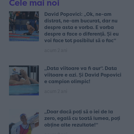
Cele mai noi
David Popovici: „Ok, ne-am
distrat, ne-am bucurat, dar nu
despre asta e vorba. E vorba
despre a face o diferență. Și eu
voi face tot posibilul să o fac”
acum 2 ani
„Data viitoare va fi aur”. Data
viitoare e azi. Și David Popovici
e campion olimpic!
acum 2 ani
„Doar dacă poți să o iei de la
zero, egală cu toată lumea, poți
obține alte rezultate!”