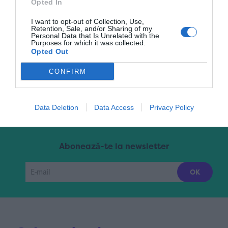
Opted In
I want to opt-out of Collection, Use,
Retention, Sale, and/or Sharing of my
Pagina 3 din 106
«
1
2
3
4
5
...
Personal Data that Is Unrelated with the
Purposes for which it was collected.
Opted Out
10
20
30
...
»
Ultima »
CONFIRM
Data Deletion
Data Access
Privacy Policy
Abonează-te la newsletter