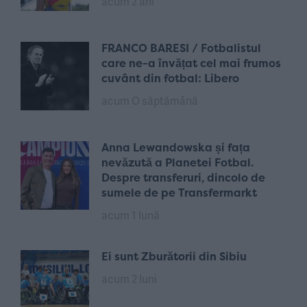
acum 2 ani
FRANCO BARESI / Fotbalistul
care ne-a învățat cel mai frumos
cuvânt din fotbal: Libero
acum O săptămână
Anna Lewandowska și fața
nevăzută a Planetei Fotbal.
Despre transferuri, dincolo de
sumele de pe Transfermarkt
acum 1 lună
Ei sunt Zburătorii din Sibiu
acum 2 luni