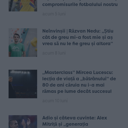
compromisurile fotbalului nostru
acum 5 luni
Neînvinșii | Răzvan Nedu: „Știu
cât de greu mi-a fost mie și aș
vrea să nu le fie greu și altora”
acum 8 luni
„Masterclass” Mircea Lucescu:
lecția de viață a „bătrânului” de
80 de ani căruia nu i-a mai
rămas pe lume decât succesul
acum 10 luni
Adio și câteva cuvinte: Alex
Mitriță și „generația