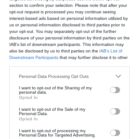
section to confirm your selection. Please note that after your
opt-out request is processed you may continue seeing
interest-based ads based on personal information utilized by
us or personal information disclosed to third parties prior to
your opt-out. You may separately opt-out of the further
disclosure of your personal information by third parties on the
IAB’s list of downstream participants. This information may
jo 2024
also be disclosed by us to third parties on the
IAB’s List of
Andreea Ana pierde în sferturile
Downstream Participants
that may further disclose it to other
third parties.
competiției de lupte, categoria
53 kg, prinde recalificările. „A
Personal Data Processing Opt Outs
fost un meci greu, mă aşteptam
I want to opt-out of the Sharing of my
la o evoluţie mai bună din
personal data.
Opted In
partea mea”
I want to opt-out of the Sale of my
Personal Data.
Opted In
Andreea Giuclea
7 august
I want to opt-out of processing my
Personal Data for Targeted Advertising.