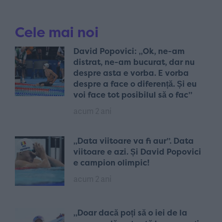
Cele mai noi
David Popovici: „Ok, ne-am
distrat, ne-am bucurat, dar nu
despre asta e vorba. E vorba
despre a face o diferență. Și eu
voi face tot posibilul să o fac”
acum 2 ani
„Data viitoare va fi aur”. Data
viitoare e azi. Și David Popovici
e campion olimpic!
acum 2 ani
„Doar dacă poți să o iei de la