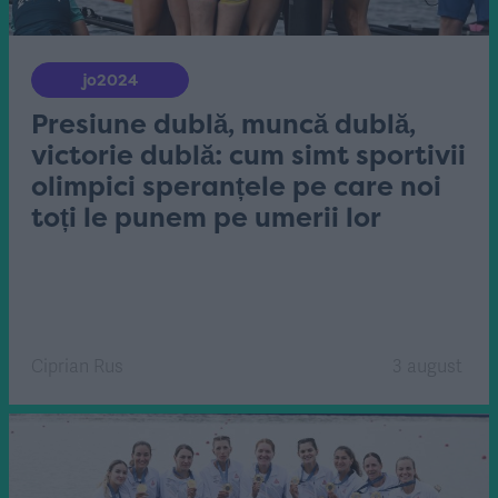
jo2024
Presiune dublă, muncă dublă,
victorie dublă: cum simt sportivii
olimpici speranțele pe care noi
toți le punem pe umerii lor
Ciprian Rus
3 august