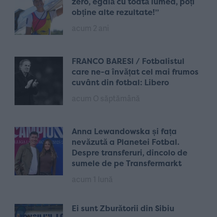
zero, egală cu toată lumea, poți
obține alte rezultate!”
acum 2 ani
FRANCO BARESI / Fotbalistul
care ne-a învățat cel mai frumos
cuvânt din fotbal: Libero
acum O săptămână
Anna Lewandowska și fața
nevăzută a Planetei Fotbal.
Despre transferuri, dincolo de
sumele de pe Transfermarkt
acum 1 lună
Ei sunt Zburătorii din Sibiu