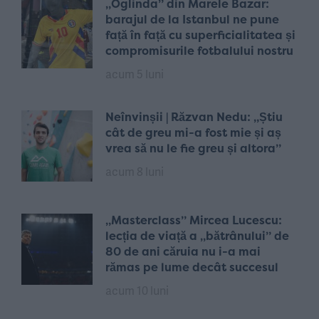
„Oglinda” din Marele Bazar:
barajul de la Istanbul ne pune
față în față cu superficialitatea și
compromisurile fotbalului nostru
acum 5 luni
Neînvinșii | Răzvan Nedu: „Știu
cât de greu mi-a fost mie și aș
vrea să nu le fie greu și altora”
acum 8 luni
„Masterclass” Mircea Lucescu:
lecția de viață a „bătrânului” de
80 de ani căruia nu i-a mai
rămas pe lume decât succesul
acum 10 luni