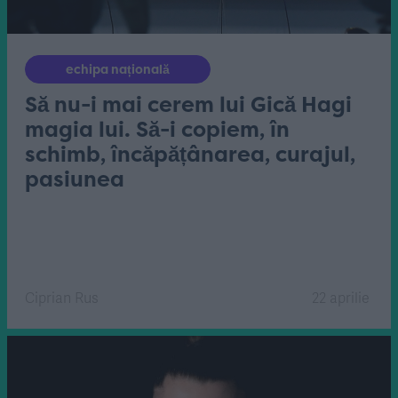
echipa națională
Să nu-i mai cerem lui Gică Hagi
magia lui. Să-i copiem, în
schimb, încăpățânarea, curajul,
pasiunea
Ciprian Rus
22 aprilie