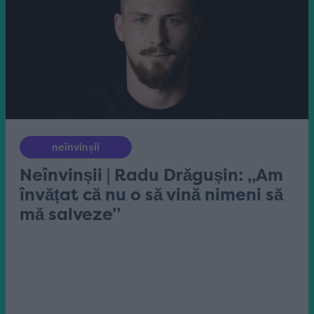
neînvinșii
Neînvinșii | Radu Drăgușin: „Am
învățat că nu o să vină nimeni să
mă salveze”