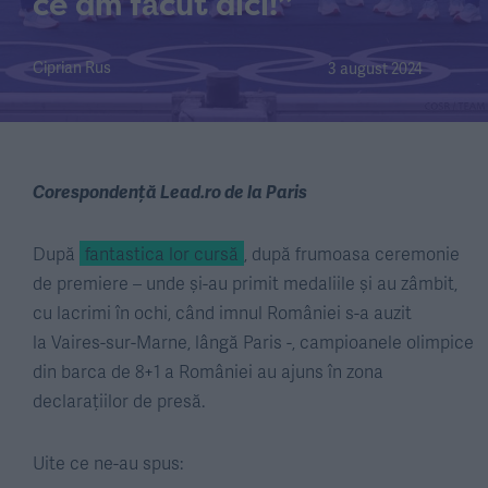
ce am făcut aici!”
Ciprian Rus
3 august 2024
Corespondență Lead.ro de la Paris
După
fantastica lor cursă
, după frumoasa ceremonie
de premiere – unde și-au primit medaliile și au zâmbit,
cu lacrimi în ochi, când imnul României s-a auzit
la
Vaires-sur-Marne, lângă Paris -, campioanele olimpice
din barca de 8+1 a României au ajuns în zona
declarațiilor de presă.
Uite ce ne-au spus: