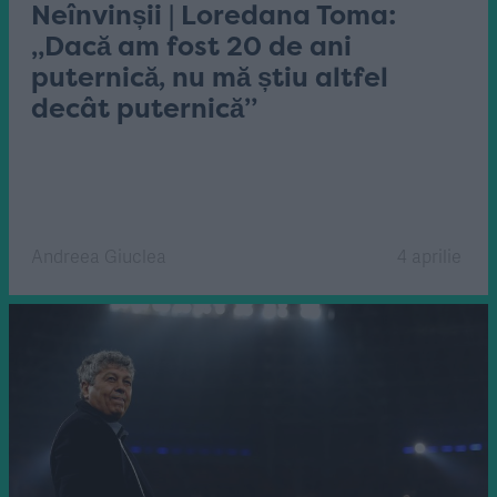
Neînvinșii | Loredana Toma:
„Dacă am fost 20 de ani
puternică, nu mă știu altfel
decât puternică”
Andreea Giuclea
4 aprilie