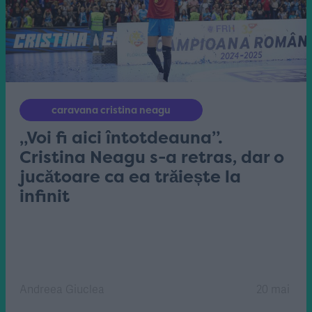
caravana cristina neagu
„Voi fi aici întotdeauna”.
Cristina Neagu s-a retras, dar o
jucătoare ca ea trăiește la
infinit
Andreea Giuclea
20 mai