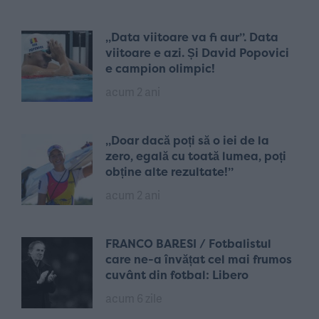
„Data viitoare va fi aur”. Data
viitoare e azi. Și David Popovici
e campion olimpic!
acum 2 ani
„Doar dacă poți să o iei de la
zero, egală cu toată lumea, poți
obține alte rezultate!”
acum 2 ani
FRANCO BARESI / Fotbalistul
care ne-a învățat cel mai frumos
cuvânt din fotbal: Libero
acum 6 zile