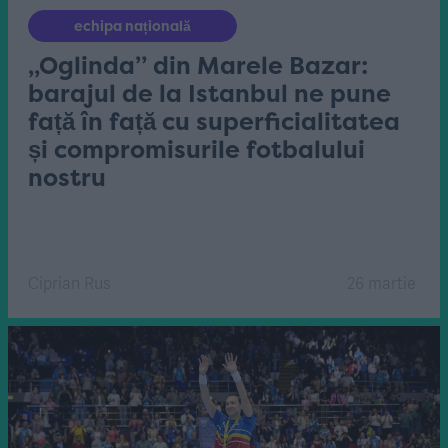
echipa națională
„Oglinda” din Marele Bazar:
barajul de la Istanbul ne pune
față în față cu superficialitatea
și compromisurile fotbalului
nostru
Ciprian Rus
26 martie