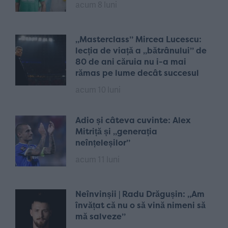
acum 8 luni
„Masterclass” Mircea Lucescu:
lecția de viață a „bătrânului” de
80 de ani căruia nu i-a mai
rămas pe lume decât succesul
acum 10 luni
Adio și câteva cuvinte: Alex
Mitriță și „generația
neînțeleșilor”
acum 11 luni
Neînvinșii | Radu Drăgușin: „Am
învățat că nu o să vină nimeni să
mă salveze”