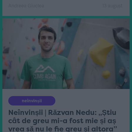
Andreea Giuclea
13 august
neînvinșii
Neînvinșii | Răzvan Nedu: „Știu
cât de greu mi-a fost mie și aș
vrea să nu le fie greu și altora”