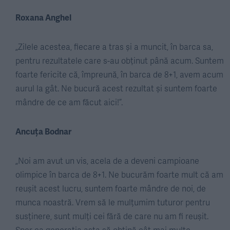
Roxana Anghel
„Zilele acestea, fiecare a tras și a muncit, în barca sa,
pentru rezultatele care s-au obținut până acum. Suntem
foarte fericite că, împreună, în barca de 8+1, avem acum
aurul la gât. Ne bucură acest rezultat și suntem foarte
mândre de ce am făcut aici!”.
Ancuța Bodnar
„Noi am avut un vis, acela de a deveni campioane
olimpice în barca de 8+1. Ne bucurăm foarte mult că am
reușit acest lucru, suntem foarte mândre de noi, de
munca noastră. Vrem să le mulțumim tuturor pentru
susținere, sunt mulți cei fără de care nu am fi reușit.
Sper ca generația asta să obțină cât mai multe