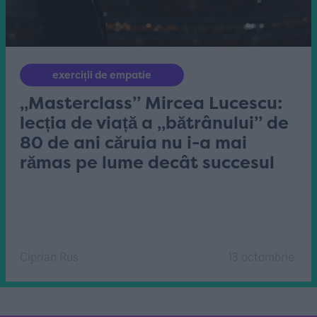
exerciții de empatie
„Masterclass” Mircea Lucescu:
lecția de viață a „bătrânului” de
80 de ani căruia nu i-a mai
rămas pe lume decât succesul
Ciprian Rus
13 octombrie