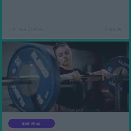
Andreea Giuclea
16 aprilie
neînvinșii