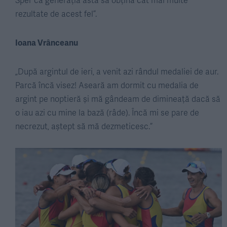
rezultate de acest fel”.
Ioana Vrânceanu
„După argintul de ieri, a venit azi rândul medaliei de aur.
Parcă încă visez! Aseară am dormit cu medalia de
argint pe noptieră și mă gândeam de dimineață dacă să
o iau azi cu mine la bază (râde). Încă mi se pare de
necrezut, aștept să mă dezmeticesc.”