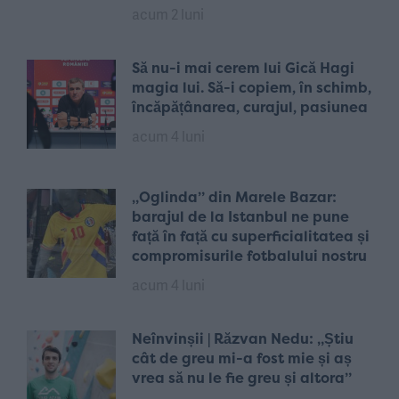
acum 2 luni
Să nu-i mai cerem lui Gică Hagi
magia lui. Să-i copiem, în schimb,
încăpățânarea, curajul, pasiunea
acum 4 luni
„Oglinda” din Marele Bazar:
barajul de la Istanbul ne pune
față în față cu superficialitatea și
compromisurile fotbalului nostru
acum 4 luni
Neînvinșii | Răzvan Nedu: „Știu
cât de greu mi-a fost mie și aș
vrea să nu le fie greu și altora”