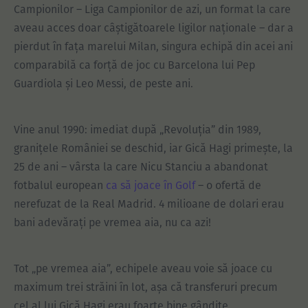
Campionilor – Liga Campionilor de azi, un format la care
aveau acces doar câștigătoarele ligilor naționale – dar a
pierdut în fața marelui Milan, singura echipă din acei ani
comparabilă ca forță de joc cu Barcelona lui Pep
Guardiola și Leo Messi, de peste ani.
Vine anul 1990: imediat după „Revoluția” din 1989,
granițele României se deschid, iar Gică Hagi primește, la
25 de ani – vârsta la care Nicu Stanciu a abandonat
fotbalul european
ca să joace în Golf
– o ofertă de
nerefuzat de la Real Madrid. 4 milioane de dolari erau
bani adevărați pe vremea aia, nu ca azi!
Tot „pe vremea aia”, echipele aveau voie să joace cu
maximum trei străini în lot, așa că transferuri precum
cel al lui Gică Hagi erau foarte bine gândite.