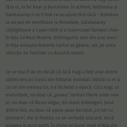
fără el, la fel Real și Barcelona. În schimb, Naționala și
Galatasaray n-ar fi fost ce au ajuns fără Gică – România
la un pas de semifinale la Mondiale, Galatasaray
câștigătoare a Cupei UEFA și a Supercupei Europei chiar
în fața lui Real Madrid. Driblingurile sale din acel meci
în fața uriașului Roberto Carlos se găsesc, azi, pe orice
selecție de YouTube cu decarul nostru.
Ce-ar mai fi de zis decât că Gică Hagi a fost unul dintre
ultimii decari clasici din fotbalul mondial. Odată cu el și
cu cei din vremea lui, s-a încheiat o epocă. Căci Hagi, la
maturitate, nu doar că „punea” lovituri libere unde voia
el, nu doar că făcea singur, din două driblinguri, jocul
dintre linii, nu doar că așeza pasa decisivă „cu tot cu
preluare”, dar și finaliza ca un veritabil atacant, dacă
ajungea în gura porții. În zilele lui bune, Hagi dribla din