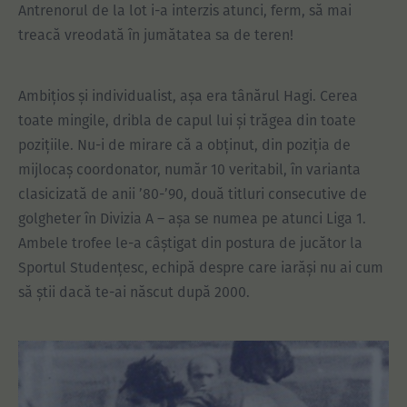
Antrenorul de la lot i-a interzis atunci, ferm, să mai
treacă vreodată în jumătatea sa de teren!
Ambițios și individualist, așa era tânărul Hagi. Cerea
toate mingile, dribla de capul lui și trăgea din toate
pozițiile. Nu-i de mirare că a obținut, din poziția de
mijlocaș coordonator, număr 10 veritabil, în varianta
clasicizată de anii ’80-’90, două titluri consecutive de
golgheter în Divizia A – așa se numea pe atunci Liga 1.
Ambele trofee le-a câștigat din postura de jucător la
Sportul Studențesc, echipă despre care iarăși nu ai cum
să știi dacă te-ai născut după 2000.