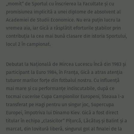
„momit” de Sportul cu înscrierea la Facultate și cu
promisiunea implicită a unei diplome de absolvent al
Academiei de Studii Economice. Nu era puțin lucru la
vremea aia, iar Gică a răsplătit eforturile ștabilor prin
contribuția la cea mai bună clasare din istoria Sportului,
locul 2 în campionat.
Debutat la Națională de Mircea Lucescu încă din 1983 și
participant la Euro 1984, în Franța, Gică a atras atenția
tuturor marilor forțe din fotbalul nostru. Cu influență
mai mare și cu performanțe indiscutabile, după ce
tocmai cucerise Cupa Campionilor Europeni, Steaua l-a
transferat pe Hagi pentru un singur joc, Supercupa
Europei, împotriva lui Dinamo Kiev. Gică a fost direct
titular în echipa „clasicilor” Pițurcă, Lăcătuș și Balint și a
marcat, din lovitură liberă, singurul gol al finalei de la