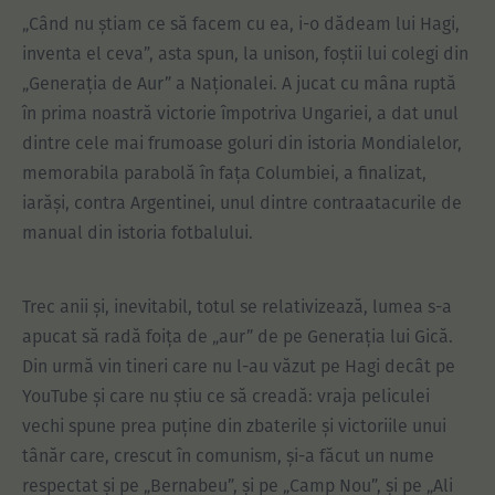
„Când nu știam ce să facem cu ea, i-o dădeam lui Hagi,
inventa el ceva”, asta spun, la unison, foștii lui colegi din
„Generația de Aur” a Naționalei. A jucat cu mâna ruptă
în prima noastră victorie împotriva Ungariei, a dat unul
dintre cele mai frumoase goluri din istoria Mondialelor,
memorabila parabolă în fața Columbiei, a finalizat,
iarăși, contra Argentinei, unul dintre contraatacurile de
manual din istoria fotbalului.
Trec anii și, inevitabil, totul se relativizează, lumea s-a
apucat să radă foița de „aur” de pe Generația lui Gică.
Din urmă vin tineri care nu l-au văzut pe Hagi decât pe
YouTube și care nu știu ce să creadă: vraja peliculei
vechi spune prea puține din zbaterile și victoriile unui
tânăr care, crescut în comunism, și-a făcut un nume
respectat și pe „Bernabeu”, și pe „Camp Nou”, și pe „Ali