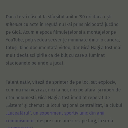
Dacă te-ai născut la sfârșitul anilor ’90 ori dacă ești
milenial
cu acte în regulă nu l-ai prins niciodată jucând
pe Gică. Acum e epoca filmulețelor și a montajelor pe
YouTube, poți vedea secvențe minunate dintr-o carieră,
totuși, bine documentată video, dar Gică Hagi a fost mai
mult decât sclipirile ca de bliț cu care a luminat
stadioanele pe unde a jucat.
Talent nativ, viteză de sprinter de pe loc, șut exploziv,
cum nu mai vezi azi, nici la noi, nici pe afară, și ruperi de
ritm nebunești, Gică Hagi a fost imediat reperat de
„Sistem” și chemat la lotul național centralizat, la clubul
„Luceafărul”, un experiment sportiv unic din anii
comunismului
, despre care am scris, pe larg, în seria