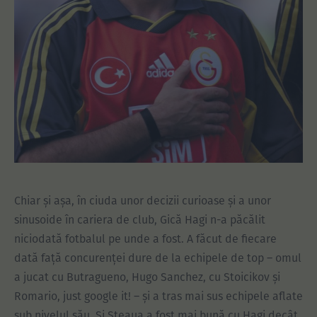
Chiar și așa, în ciuda unor decizii curioase și a unor
sinusoide în cariera de club, Gică Hagi n-a păcălit
niciodată fotbalul pe unde a fost. A făcut de fiecare
dată față concurenței dure de la echipele de top – omul
a jucat cu Butragueno, Hugo Sanchez, cu Stoicikov și
Romario, just google it! – și a tras mai sus echipele aflate
sub nivelul său. Și Steaua a fost mai bună cu Hagi decât