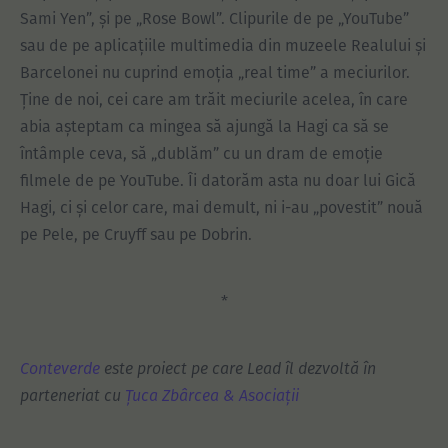
Sami Yen”, și pe „Rose Bowl”. Clipurile de pe „YouTube”
sau de pe aplicațiile multimedia din muzeele Realului și
Barcelonei nu cuprind emoția „real time” a meciurilor.
Ține de noi, cei care am trăit meciurile acelea, în care
abia așteptam ca mingea să ajungă la Hagi ca să se
întâmple ceva, să „dublăm” cu un dram de emoție
filmele de pe YouTube. Îi datorăm asta nu doar lui Gică
Hagi, ci și celor care, mai demult, ni i-au „povestit” nouă
pe Pele, pe Cruyff sau pe Dobrin.
*
Conteverde
este proiect pe care Lead îl dezvoltă în
parteneriat cu
Țuca Zbârcea & Asociații