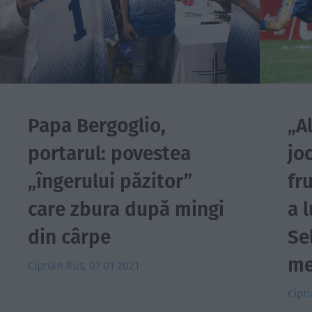
Papa Bergoglio,
„A
portarul: povestea
jo
„îngerului păzitor”
fr
care zbura după mingi
a 
din cârpe
Se
me
Ciprian Rus
, 07 01 2021
Cipr