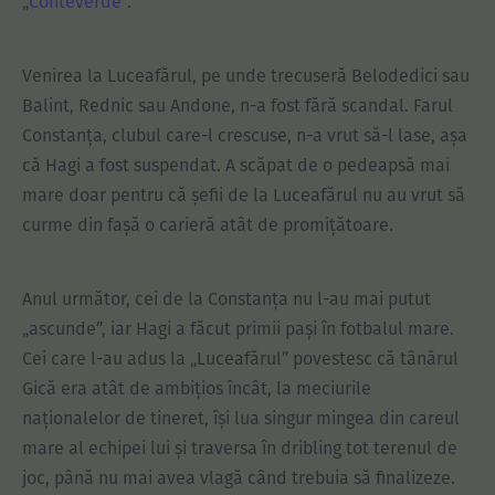
„
Conteverde
”.
Venirea la Luceafărul, pe unde trecuseră Belodedici sau
Balint, Rednic sau Andone, n-a fost fără scandal. Farul
Constanța, clubul care-l crescuse, n-a vrut să-l lase, așa
că Hagi a fost suspendat. A scăpat de o pedeapsă mai
mare doar pentru că șefii de la Luceafărul nu au vrut să
curme din fașă o carieră atât de promițătoare.
Anul următor, cei de la Constanța nu l-au mai putut
„ascunde”, iar Hagi a făcut primii pași în fotbalul mare.
Cei care l-au adus la „Luceafărul” povestesc că tânărul
Gică era atât de ambițios încât, la meciurile
naționalelor de tineret, își lua singur mingea din careul
mare al echipei lui și traversa în dribling tot terenul de
joc, până nu mai avea vlagă când trebuia să finalizeze.