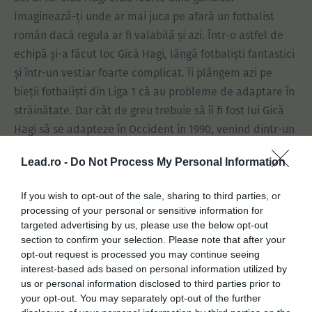
Imaginează-ți unde ar mai juca pe afară un fotbalist
român dacă regula ar fi valabilă și azi. Într-o astfel de
echipă și-a făcut loc Gică Hagi, lângă fotbaliști fantastici
și într-un vestiar foarte complicat. Îi plângem azi pe
bieții fotbaliști din Liga 1 că au probleme de adaptare în
străinătate. Dar cât de greu trebuie să îi fi fost lui Gică
Hagi să se adapteze în Occident în 1990, venind dintr-un
țară închisă, dintr-un sistem politic și de valori de care
Lead.ro -
Do Not Process My Personal Information
nici azi nu ne-am lepădat cum se cuvine, după aproape
30 de ani!
If you wish to opt-out of the sale, sharing to third parties, or
processing of your personal or sensitive information for
targeted advertising by us, please use the below opt-out
section to confirm your selection. Please note that after your
opt-out request is processed you may continue seeing
interest-based ads based on personal information utilized by
us or personal information disclosed to third parties prior to
your opt-out. You may separately opt-out of the further