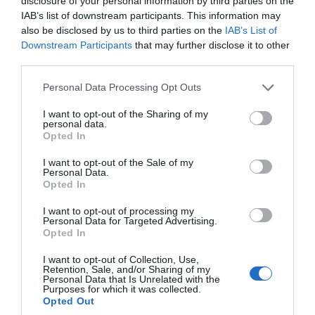
disclosure of your personal information by third parties on the
IAB’s list of downstream participants. This information may
also be disclosed by us to third parties on the
IAB’s List of
Downstream Participants
that may further disclose it to other
third parties.
Personal Data Processing Opt Outs
I want to opt-out of the Sharing of my
personal data.
Aici e marele merit al lui Gică și al generației lui.
Opted In
Crescuți în puf în comunism, unde faptul de a fi un mare
I want to opt-out of the Sale of my
campion îți deschidea toate ușile, băieții ăștia au tras cu
Personal Data.
dinții de șansa lor într-un mediu cât se poate de dur. Nu
Opted In
le-a fost ușor, le-a fugit și lor un pic pământul de sub
I want to opt-out of processing my
picioare, dovadă ratarea calificării cu România la Euro
Personal Data for Targeted Advertising.
Opted In
1992, dar nu s-au dat bătuți.
I want to opt-out of Collection, Use,
Retention, Sale, and/or Sharing of my
Personal Data that Is Unrelated with the
După un sezon bun, cu 50 de meciuri jucate și 16 goluri,
Purposes for which it was collected.
Opted Out
și după un titlu ratat în ultima etapă, cu goluri luate de