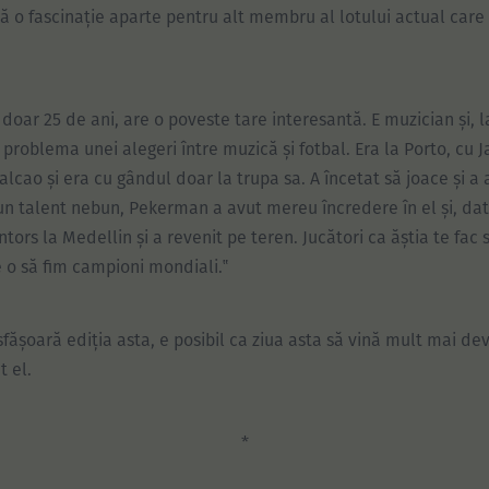
bă o fascinație aparte pentru alt membru al lotului actual care
.
 doar 25 de ani, are o poveste tare interesantă. E muzician și,
 problema unei alegeri între muzică și fotbal. Era la Porto, cu 
alcao și era cu gândul doar la trupa sa. A încetat să joace și a 
un talent nebun, Pekerman a avut mereu încredere în el și, dato
ntors la Medellin și a revenit pe teren. Jucători ca ăștia te fac 
e o să fim campioni mondiali.‟
fășoară ediția asta, e posibil ca ziua asta să vină mult mai d
t el.
*