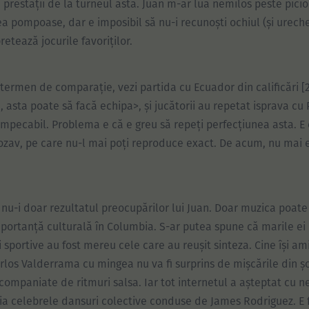
prestații de la turneul ăsta. Juan m-ar lua nemilos peste picio
a pompoase, dar e imposibil să nu-i recunoști ochiul (și ureche
retează jocurile favoriților.
termen de comparație, vezi partida cu Ecuador din calificări [2
 asta poate să facă echipa>, și jucătorii au repetat isprava cu 
impecabil. Problema e că e greu să repeți perfecțiunea asta. E 
ozav, pe care nu-l mai poți reproduce exact. De acum, nu mai e
 nu-i doar rezultatul preocupărilor lui Juan. Doar muzica poat
mportanță culturală în Columbia. S-ar putea spune că marile ei
i sportive au fost mereu cele care au reușit sinteza. Cine își am
rlos Valderrama cu mingea nu va fi surprins de mișcările din ș
acompaniate de ritmuri salsa. Iar tot internetul a așteptat cu 
sia celebrele dansuri colective conduse de James Rodriguez. E f