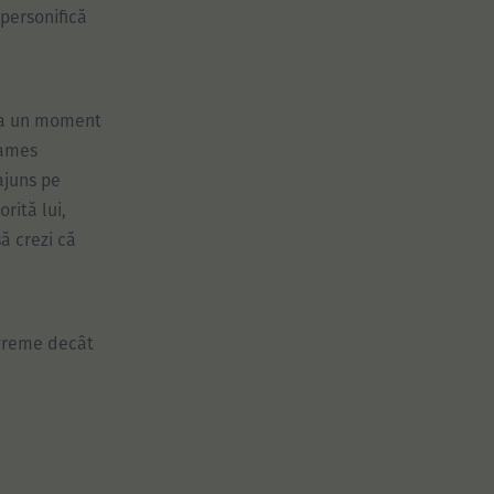
 personifică
 la un moment
James
ajuns pe
rită lui,
să crezi că
evreme decât