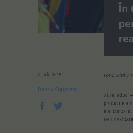
În
pe
rea
2 iulie 2018
Foto: Vitaliy 
Danny Coposescu
Să nu aduci v
producție ame
mai cunoscut 
redus valoare