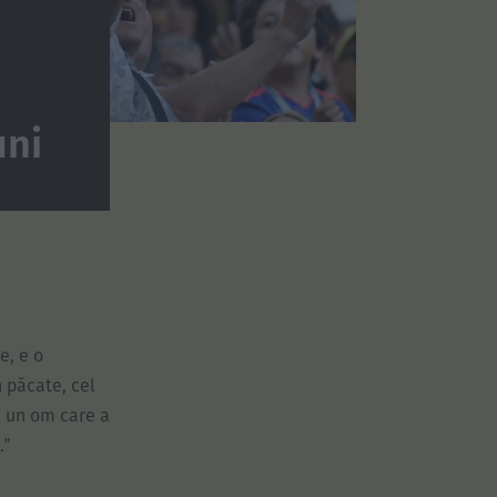
uni
e, e o
 păcate, cel
e un om care a
.‟