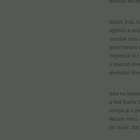
avântul neces
Astăzi, însă, 
oglindă a soc
acordul care 
selecționata 
împleticit în 
a înlocuit rev
piedestal ime
Asta nu însea
a fost foarte 
echipa și-a pi
fiecare meci,
joc la joc. Da