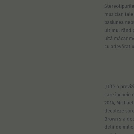
Stereotipurile
muzician talen
pasiunea nebu
ultimul rând p
uită măcar mo
cu adevărat u
„Uite o previ
care încheie d
2014, Michae
decoleze spre 
Brown s-a deca
delir de milio