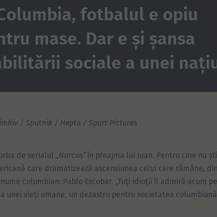
 Columbia, fotbalul e opiu
ntru mase. Dar e și șansa
bilitării sociale a unei nați
Timkiv / Sputnik / Hepta / Sport Pictures
orba de serialul
„Narcos‟
în preajma lui Juan. Pentru cine nu ști
ricană care dramatizează ascensiunea celui care rămâne, din
nume columbian: Pablo Escobar. „Toți idioții îl admiră acum p
a unei vieți umane, un dezastru pentru societatea columbiană