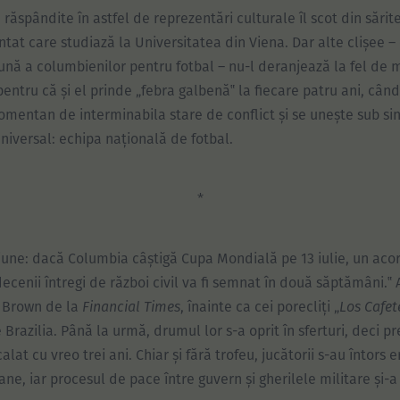
 răspândite în astfel de reprezentări culturale îl scot din sărit
tat care studiază la Universitatea din Viena. Dar alte clișee – 
nă a columbienilor pentru fotbal – nu-l deranjează la fel de m
entru că și el prinde „febra galbenă‟ la fiecare patru ani, când
mentan de interminabila stare de conflict și se unește sub si
niversal: echipa națională de fotbal.
*
ziune: dacă Columbia câștigă Cupa Mondială pe 13 iulie, un ac
ecenii întregi de război civil va fi semnat în două săptămâni.‟ A
l Brown de la
Financial Times
, înainte ca cei porecliți „
Los Cafet
Brazilia. Până la urmă, drumul lor s-a oprit în sferturi, deci pre
lat cu vreo trei ani. Chiar și fără trofeu, jucătorii s-au întors er
ane, iar procesul de pace între guvern și gherilele militare și-a