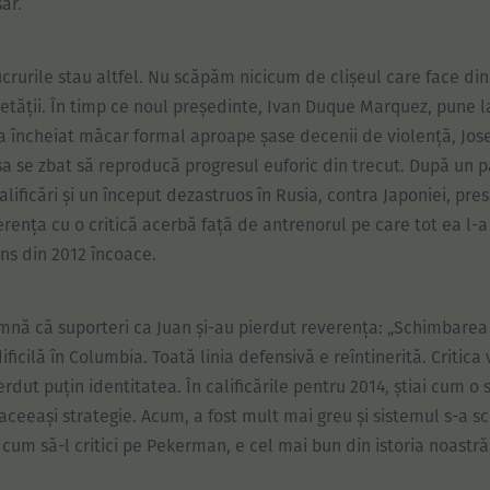
ar.
lucrurile stau altfel. Nu scăpăm nicicum de clișeul care face din
ietății. În timp ce noul președinte, Ivan Duque Marquez, pune l
a încheiat măcar formal aproape șase decenii de violență, Jos
sa se zbat să reproducă progresul euforic din trecut. După un p
calificări și un început dezastruos în Rusia, contra Japoniei, p
erența cu o critică acerbă față de antrenorul pe care tot ea l-a
ns din 2012 încoace.
mnă că suporteri ca Juan și-au pierdut reverența: „Schimbarea
dificilă în Columbia. Toată linia defensivă e reîntinerită. Critica
erdut puțin identitatea. În calificările pentru 2014, știai cum o 
 aceeași strategie. Acum, a fost mult mai greu și sistemul s-a s
r cum să-l critici pe Pekerman, e cel mai bun din istoria noastră