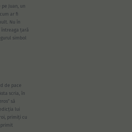
e pe Juan, un
cum ar fi
ult. Nu în
 întreaga țară
ngurul simbol
ord de pace
sta scria, în
eros
‟ să
dicția lui
oi, primiți cu
 primit