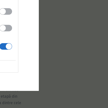
ă însă
dești atâta
ătate de
e astea se
t. Oricum,
l să facă ce
rni din nou
 etapă din
a dintre cele