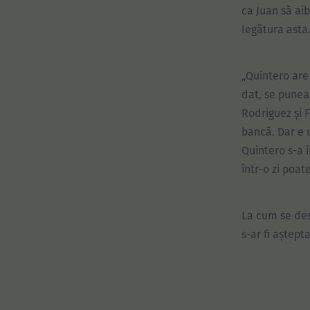
ca Juan să ai
legătura asta
„Quintero are
dat, se punea
Rodriguez și F
bancă. Dar e 
Quintero s-a î
într-o zi poat
La cum se des
s-ar fi aștepta