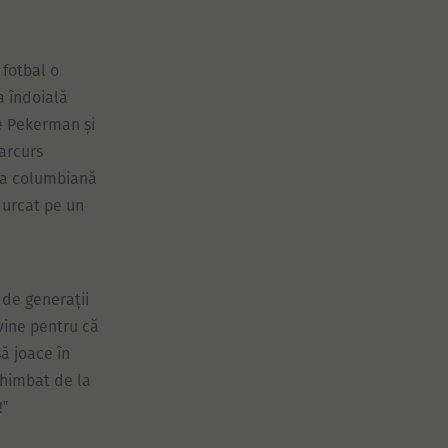
 fotbal o
a îndoială
e Pekerman și
arcurs
resa columbiană
 urcat pe un
 de generații
 vine pentru că
să joace în
chimbat de la
!‟