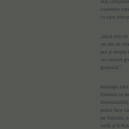
mai complete 
cuvintele aste
cu care interp
„Dacă vrei un 
ne-am zis <da,
pur și simplu 
un concert gr
greșeală.‟
Analogia asta
fotbalul ca i
individualităț
putea face Ca
pe
Youtube
, 
vadă și în Ru