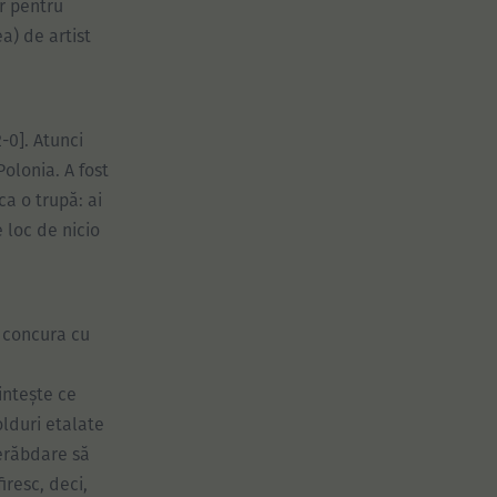
r pentru
a) de artist
-0]. Atunci
Polonia. A fost
ca o trupă: ai
 loc de nicio
e concura cu
intește ce
olduri etalate
nerăbdare să
iresc, deci,