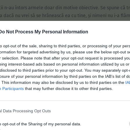
știi n-au întors armele doar din motive obiective. Se spune că t
a dacă nu vrei să se hrănească ea cu tine, și nimeni nu i-a flă
kerman. Accesul mediatic e o resursă mai rară ca diamantul, 
etoasă care înfurie televiziunile și ziarele e încă un plus pent
Do Not Process My Personal Information
to opt-out of the sale, sharing to third parties, or processing of your per
 Există o expresie la noi, „
rosca paisa‟
–
paisa
sunt oameni din
formation for targeted advertising by us, please use the below opt-out s
ă. Practic, înseamnă pile: ești în miezul gogoșii, deci ești în r
r selection. Please note that after your opt-out request is processed y
eing interest-based ads based on personal information utilized by us or
ta fac majoritatea antrenorilor, aleg numai jucători din Medell
disclosed to third parties prior to your opt-out. You may separately opt-
iticienii sau cine știe ce. Înainte, era foarte ușor ca jurnaliștii
losure of your personal information by third parties on the IAB’s list of
ătură pentru impresari, chiar să facă afaceri cu jucătorii. E fo
. This information may also be disclosed by us to third parties on the
IA
Participants
that may further disclose it to other third parties.
amentele pentru presă. Rezultatele se văd.‟
 de Columbia, deci nimeni – nici chiar marele Pekerman – nu e
l Data Processing Opt Outs
ele lui Pascual Lezcano, un om de afaceri argentinian care-l r
o opt-out of the Sharing of my personal data.
e 68 de ani, e argumentul preferat al celor care sugerează că s