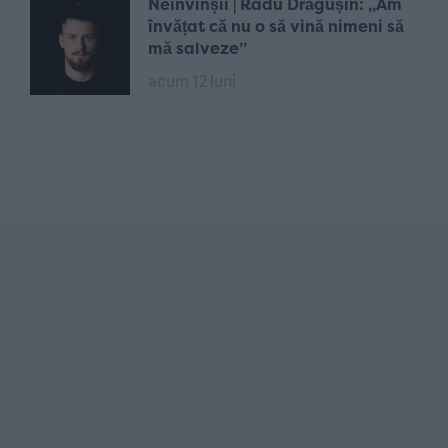
Neînvinșii | Radu Drăgușin: „Am
învățat că nu o să vină nimeni să
mă salveze”
acum 12 luni