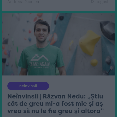
Andreea Giuclea
13 august
neînvinșii
Neînvinșii | Răzvan Nedu: „Știu
cât de greu mi-a fost mie și aș
vrea să nu le fie greu și altora”