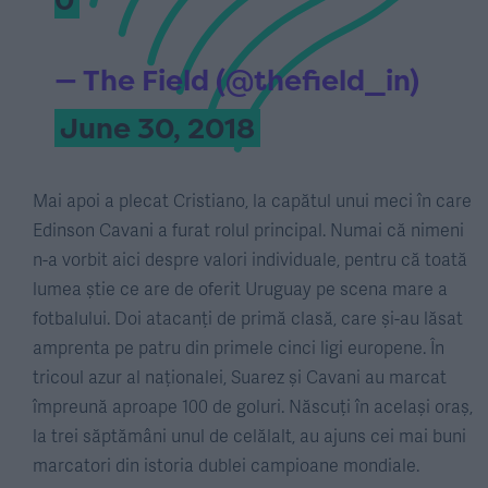
— The Field (@thefield_in)
June 30, 2018
Mai apoi a plecat Cristiano, la capătul unui meci în care
Edinson Cavani a furat rolul principal. Numai că nimeni
n-a vorbit aici despre valori individuale, pentru că toată
lumea știe ce are de oferit Uruguay pe scena mare a
fotbalului. Doi atacanți de primă clasă, care și-au lăsat
amprenta pe patru din primele cinci ligi europene. În
tricoul azur al naționalei, Suarez și Cavani au marcat
împreună aproape 100 de goluri. Născuți în același oraș,
la trei săptămâni unul de celălalt, au ajuns cei mai buni
marcatori din istoria dublei campioane mondiale.