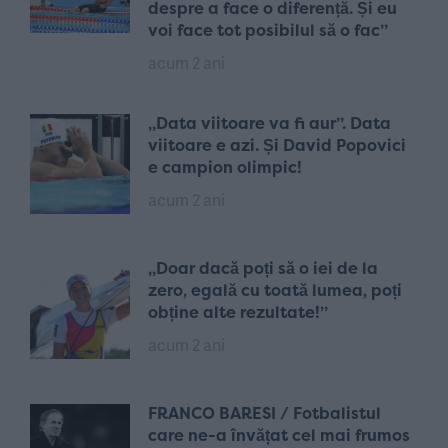
despre a face o diferență. Și eu
voi face tot posibilul să o fac”
acum 2 ani
„Data viitoare va fi aur”. Data
viitoare e azi. Și David Popovici
e campion olimpic!
acum 2 ani
„Doar dacă poți să o iei de la
zero, egală cu toată lumea, poți
obține alte rezultate!”
acum 2 ani
FRANCO BARESI / Fotbalistul
care ne-a învățat cel mai frumos