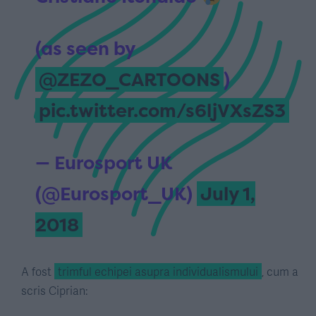
(as seen by
@ZEZO_CARTOONS
)
pic.twitter.com/s6ljVXsZS3
— Eurosport UK
(@Eurosport_UK)
July 1,
2018
A fost
trimful echipei asupra individualismului
, cum a
scris Ciprian: