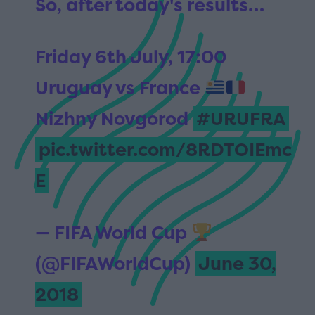
So, after today's results…
Friday 6th July, 17:00
Uruguay vs France
Nizhny Novgorod
#URUFRA
pic.twitter.com/8RDTOIEmc
E
— FIFA World Cup
(@FIFAWorldCup)
June 30,
2018