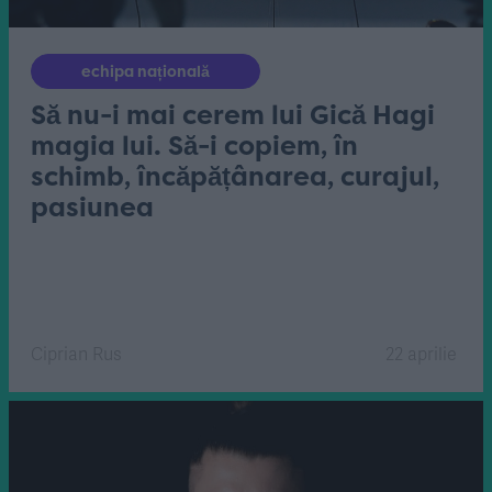
echipa națională
Să nu-i mai cerem lui Gică Hagi
magia lui. Să-i copiem, în
schimb, încăpățânarea, curajul,
pasiunea
Ciprian Rus
22 aprilie