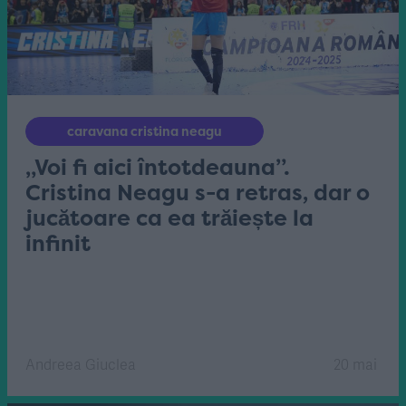
caravana cristina neagu
„Voi fi aici întotdeauna”.
Cristina Neagu s-a retras, dar o
jucătoare ca ea trăiește la
infinit
Andreea Giuclea
20 mai