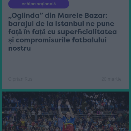
echipa națională
„Oglinda” din Marele Bazar:
barajul de la Istanbul ne pune
față în față cu superficialitatea
și compromisurile fotbalului
nostru
Ciprian Rus
26 martie