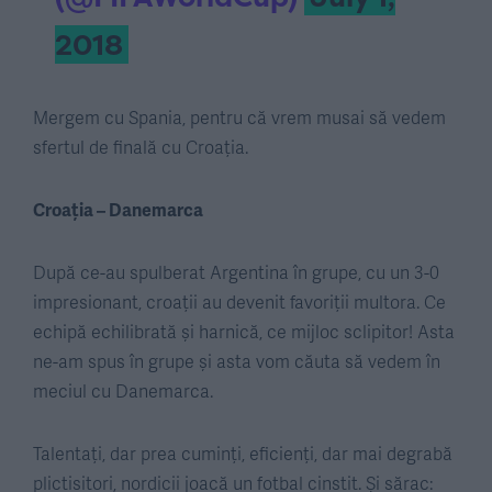
2018
Mergem cu Spania, pentru că vrem musai să vedem
sfertul de finală cu Croația.
Croația – Danemarca
După ce-au spulberat Argentina în grupe, cu un 3-0
impresionant, croații au devenit favoriții multora. Ce
echipă echilibrată și harnică, ce mijloc sclipitor! Asta
ne-am spus în grupe și asta vom căuta să vedem în
meciul cu Danemarca.
Talentați, dar prea cuminți, eficienți, dar mai degrabă
plictisitori, nordicii joacă un fotbal cinstit. Și sărac: