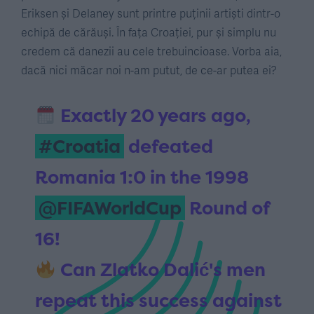
Eriksen și Delaney sunt printre puținii artiști dintr-o
echipă de cărăuși. În fața Croației, pur și simplu nu
credem că danezii au cele trebuincioase. Vorba aia,
dacă nici măcar noi n-am putut, de ce-ar putea ei?
Exactly 20 years ago,
#Croatia
defeated
Romania 1:0 in the 1998
@FIFAWorldCup
Round of
16!
Can Zlatko Dalić's men
repeat this success against