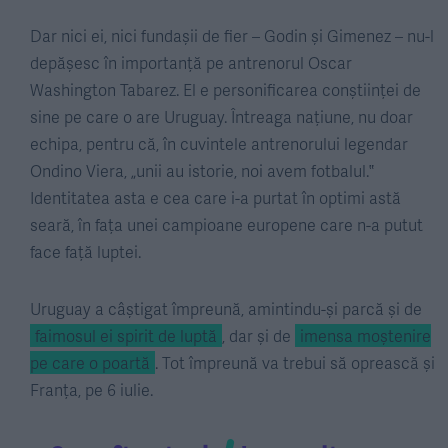
Dar nici ei, nici fundașii de fier – Godin și Gimenez – nu-l
depășesc în importanță pe antrenorul Oscar
Washington Tabarez. El e personificarea conștiinței de
sine pe care o are Uruguay. Întreaga națiune, nu doar
echipa, pentru că, în cuvintele antrenorului legendar
Ondino Viera, „unii au istorie, noi avem fotbalul.‟
Identitatea asta e cea care i-a purtat în optimi astă
seară, în fața unei campioane europene care n-a putut
face față luptei.
Uruguay a câștigat împreună, amintindu-și parcă și de
faimosul ei spirit de luptă
, dar și de
imensa moștenire
pe care o poartă
. Tot împreună va trebui să oprească și
Franța, pe 6 iulie.