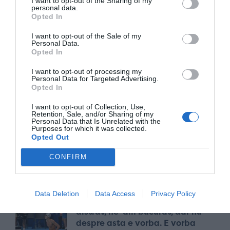
I want to opt-out of the Sharing of my
personal data.
2018
Opted In
I want to opt-out of the Sale of my
Personal Data.
Opted In
I want to opt-out of processing my
Personal Data for Targeted Advertising.
Opted In
Abonează-te la newsletter
I want to opt-out of Collection, Use,
Retention, Sale, and/or Sharing of my
Personal Data that Is Unrelated with the
Purposes for which it was collected.
Opted Out
CONFIRM
Cele mai noi
Data Deletion
Data Access
Privacy Policy
David Popovici: „Ok, ne-am
distrat, ne-am bucurat, dar nu
despre asta e vorba. E vorba