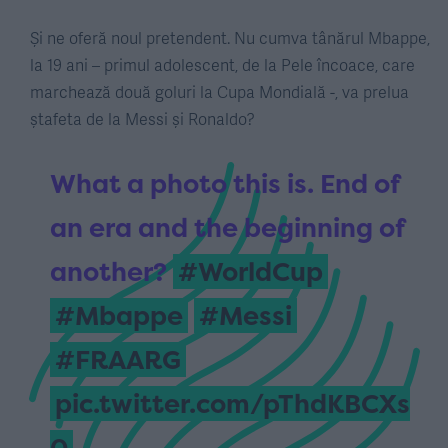
Și ne oferă noul pretendent. Nu cumva tânărul Mbappe,
la 19 ani – primul adolescent, de la Pele încoace, care
marchează două goluri la Cupa Mondială -, va prelua
ștafeta de la Messi și Ronaldo?
What a photo this is. End of
an era and the beginning of
another?
#WorldCup
#Mbappe
#Messi
#FRAARG
pic.twitter.com/pThdKBCXs
0