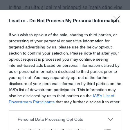
În final, nu uita: și cei mai pricepuți se înșală când vine
vorbe de predicții. Poate nu chiar atât de rău ca Jose,
Lead.ro -
Do Not Process My Personal Information
dar…
If you wish to opt-out of the sale, sharing to third parties, or
Jose Mourinho's World Cup
processing of your personal or sensitive information for
targeted advertising by us, please use the below opt-out
predictions are going well
section to confirm your selection. Please note that after your
opt-out request is processed you may continue seeing
interest-based ads based on personal information utilized by
us or personal information disclosed to third parties prior to
pic.twitter.com/GmFJ74wu
your opt-out. You may separately opt-out of the further
disclosure of your personal information by third parties on the
IAB’s list of downstream participants. This information may
7X
also be disclosed by us to third parties on the
IAB’s List of
Downstream Participants
that may further disclose it to other
third parties.
— 101 Great Goals
Personal Data Processing Opt Outs
(@101greatgoals)
July 1,