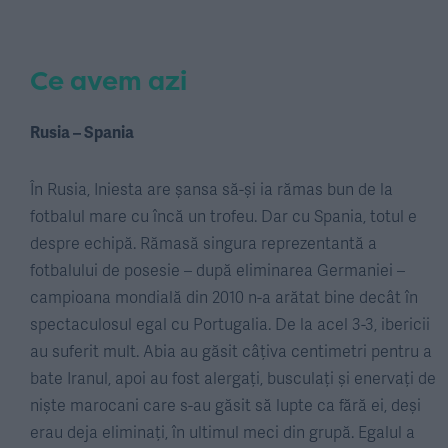
Ce avem azi
Rusia – Spania
În Rusia, Iniesta are șansa să-și ia rămas bun de la
fotbalul mare cu încă un trofeu. Dar cu Spania, totul e
despre echipă. Rămasă singura reprezentantă a
fotbalului de posesie – după eliminarea Germaniei –
campioana mondială din 2010 n-a arătat bine decât în
spectaculosul egal cu Portugalia. De la acel 3-3, ibericii
au suferit mult. Abia au găsit câțiva centimetri pentru a
bate Iranul, apoi au fost alergați, busculați și enervați de
niște marocani care s-au găsit să lupte ca fără ei, deși
erau deja eliminați, în ultimul meci din grupă. Egalul a