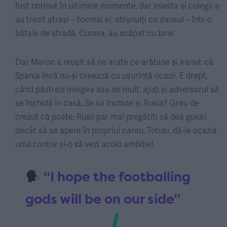
fost obținut în ultimele momente, dar Iniesta și colegii s-
au trezit atrași – tocmai ei, obișnuiți cu dansul – într-o
bătaie de stradă. Cumva, au scăpat cu bine.
Dar Maroc a reușit să ne arate ce arătase și Iranul: că
Spania încă nu-și creează cu ușurință ocazii. E drept,
când păstrezi mingea așa de mult, ajuți și adversarul să
se închidă în casă. Se va închide și Rusia? Greu de
crezut că poate. Rușii par mai pregătiți să dea goluri
decât să se apere în propriul careu. Totuși, dă-le ocazia
unui contre și-o să vezi acolo ambiție!
“I hope the footballing
gods will be on our side”