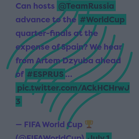
Can hosts
@TeamRussia
advance to the
#WorldCup
quarter-finals at the
expense of Spain? We hear
from Artem Dzyuba ahead
of
#ESPRUS
…
pic.twitter.com/ACkHCHrwJ
3
— FIFA World Cup
(@FIFAWorldCup)
July 1,