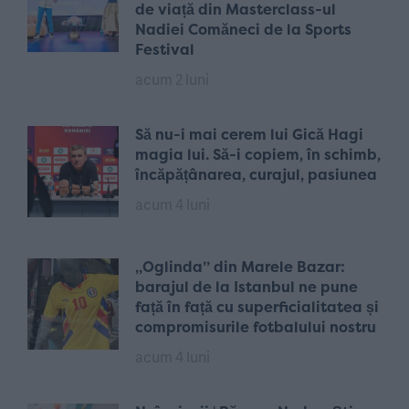
de viață din Masterclass-ul
Nadiei Comăneci de la Sports
Festival
acum 2 luni
Să nu-i mai cerem lui Gică Hagi
magia lui. Să-i copiem, în schimb,
încăpățânarea, curajul, pasiunea
acum 4 luni
„Oglinda” din Marele Bazar:
barajul de la Istanbul ne pune
față în față cu superficialitatea și
compromisurile fotbalului nostru
acum 4 luni