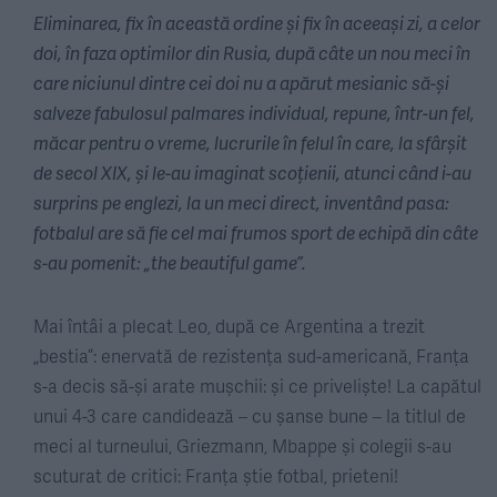
Eliminarea, fix în această ordine și fix în aceeași zi, a celor
doi, în faza optimilor din Rusia, după câte un nou meci în
care niciunul dintre cei doi nu a apărut mesianic să-și
salveze fabulosul palmares individual, repune, într-un fel,
măcar pentru o vreme, lucrurile în felul în care, la sfârșit
de secol XIX, și le-au imaginat scoțienii, atunci când i-au
surprins pe englezi, la un meci direct, inventând pasa:
fotbalul are să fie cel mai frumos sport de echipă din câte
s-au pomenit: „the beautiful game”.
Mai întâi a plecat Leo, după ce Argentina a trezit
„bestia”: enervată de rezistența sud-americană, Franța
s-a decis să-și arate mușchii: și ce priveliște! La capătul
unui 4-3 care candidează – cu șanse bune – la titlul de
meci al turneului, Griezmann, Mbappe și colegii s-au
scuturat de critici: Franța știe fotbal, prieteni!