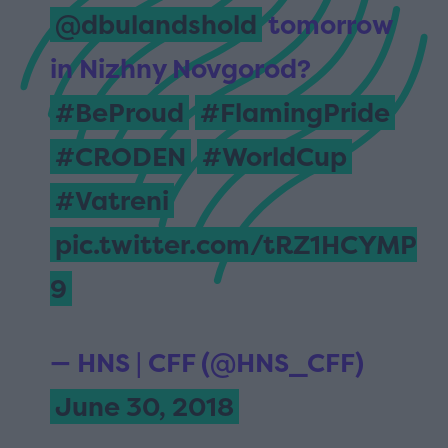
@dbulandshold
tomorrow
in Nizhny Novgorod?
#BeProud
#FlamingPride
#CRODEN
#WorldCup
#Vatreni
pic.twitter.com/tRZ1HCYMP
9
— HNS | CFF (@HNS_CFF)
June 30, 2018