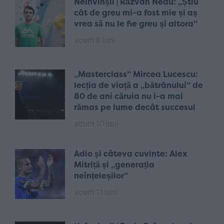
Neînvinșii | Răzvan Nedu: „Știu
cât de greu mi-a fost mie și aș
vrea să nu le fie greu și altora”
acum 8 luni
„Masterclass” Mircea Lucescu:
lecția de viață a „bătrânului” de
80 de ani căruia nu i-a mai
rămas pe lume decât succesul
acum 10 luni
Adio și câteva cuvinte: Alex
Mitriță și „generația
neînțeleșilor”
acum 11 luni