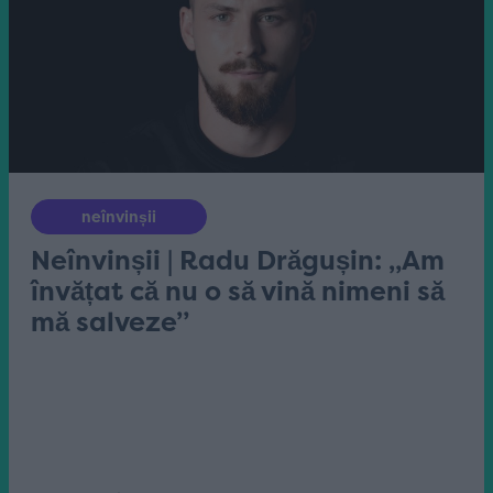
neînvinșii
Neînvinșii | Radu Drăgușin: „Am
învățat că nu o să vină nimeni să
mă salveze”