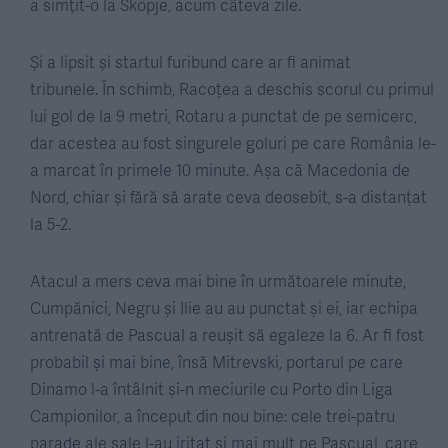
a simțit-o la Skopje, acum câteva zile.
Și a lipsit și startul furibund care ar fi animat
tribunele. În schimb, Racoțea a deschis scorul cu primul
lui gol de la 9 metri, Rotaru a punctat de pe semicerc,
dar acestea au fost singurele goluri pe care România le-
a marcat în primele 10 minute. Așa că Macedonia de
Nord, chiar și fără să arate ceva deosebit, s-a distanțat
la 5-2.
Atacul a mers ceva mai bine în următoarele minute,
Cumpănici, Negru și Ilie au au punctat și ei, iar echipa
antrenată de Pascual a reușit să egaleze la 6. Ar fi fost
probabil și mai bine, însă Mitrevski, portarul pe care
Dinamo l-a întâlnit și-n meciurile cu Porto din Liga
Campionilor, a început din nou bine: cele trei-patru
parade ale sale l-au iritat și mai mult pe Pascual, care