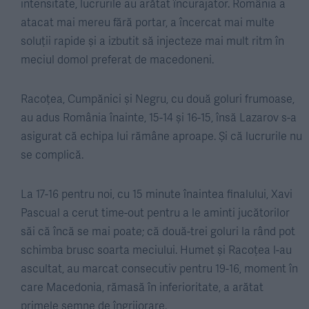
intensitate, lucrurile au arătat încurajator. România a
atacat mai mereu fără portar, a încercat mai multe
soluții rapide și a izbutit să injecteze mai mult ritm în
meciul domol preferat de macedoneni.
Racoțea, Cumpănici și Negru, cu două goluri frumoase,
au adus România înainte, 15-14 și 16-15, însă Lazarov s-a
asigurat că echipa lui rămâne aproape. Și că lucrurile nu
se complică.
La 17-16 pentru noi, cu 15 minute înaintea finalului, Xavi
Pascual a cerut time-out pentru a le aminti jucătorilor
săi că încă se mai poate; că două-trei goluri la rând pot
schimba brusc soarta meciului. Humet și Racoțea l-au
ascultat, au marcat consecutiv pentru 19-16, moment în
care Macedonia, rămasă în inferioritate, a arătat
primele semne de îngrijorare.