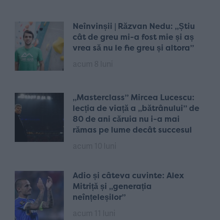
Neînvinșii | Răzvan Nedu: „Știu
cât de greu mi-a fost mie și aș
vrea să nu le fie greu și altora”
acum 8 luni
„Masterclass” Mircea Lucescu:
lecția de viață a „bătrânului” de
80 de ani căruia nu i-a mai
rămas pe lume decât succesul
acum 10 luni
Adio și câteva cuvinte: Alex
Mitriță și „generația
neînțeleșilor”
acum 11 luni