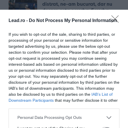
distrat, ne-am bucurat, dar nu
despre asta e vorba. E vorba
despre a face o diferență. Și eu
Lead.ro -
Do Not Process My Personal Information
voi face tot posibilul să o fac”
acum 2 ani
If you wish to opt-out of the sale, sharing to third parties, or
processing of your personal or sensitive information for
targeted advertising by us, please use the below opt-out
„Data viitoare va fi aur”. Data
section to confirm your selection. Please note that after your
viitoare e azi. Și David Popovici
opt-out request is processed you may continue seeing
e campion olimpic!
interest-based ads based on personal information utilized by
us or personal information disclosed to third parties prior to
acum 2 ani
your opt-out. You may separately opt-out of the further
disclosure of your personal information by third parties on the
IAB’s list of downstream participants. This information may
„Doar dacă poți să o iei de la
also be disclosed by us to third parties on the
IAB’s List of
zero, egală cu toată lumea, poți
Downstream Participants
that may further disclose it to other
obține alte rezultate!”
third parties.
acum 2 ani
Personal Data Processing Opt Outs