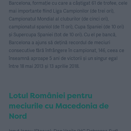
Barcelona, formație cu care a câștigat 61 de trofee, cele
mai importante fiind Liga Campionilor (de trei ori),
Campionatul Mondial al cluburilor (de cinci ori),
campionatul spaniol (de 11 ori), Cupa Spaniei (de 10 ori)
și Supercupa Spaniei (tot de 10 ori). Cu el pe bancă,
Barcelona a ajuns să dețină recordul de meciuri
consecutive fără înfrângere în campionat, 146, ceea ce
înseamnă aproape 5 ani de victorii și un singur egal
între 18 mai 2013 și 13 aprilie 2018.
Lotul României pentru
meciurile cu Macedonia de
Nord
Ionuț Iancu (Steaua), Dan Vasile (HC Dobrogea Sud),