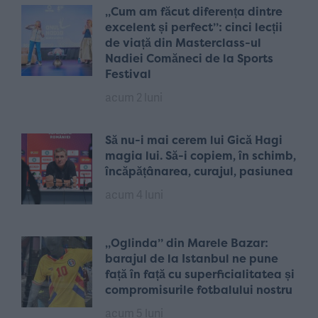
„Cum am făcut diferența dintre
excelent și perfect”: cinci lecții
de viață din Masterclass-ul
Nadiei Comăneci de la Sports
Festival
acum 2 luni
Să nu-i mai cerem lui Gică Hagi
magia lui. Să-i copiem, în schimb,
încăpățânarea, curajul, pasiunea
acum 4 luni
„Oglinda” din Marele Bazar:
barajul de la Istanbul ne pune
față în față cu superficialitatea și
compromisurile fotbalului nostru
acum 5 luni