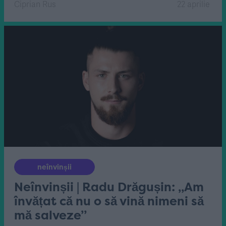
Ciprian Rus
22 aprilie
neînvinșii
Neînvinșii | Radu Drăgușin: „Am
învățat că nu o să vină nimeni să
mă salveze”