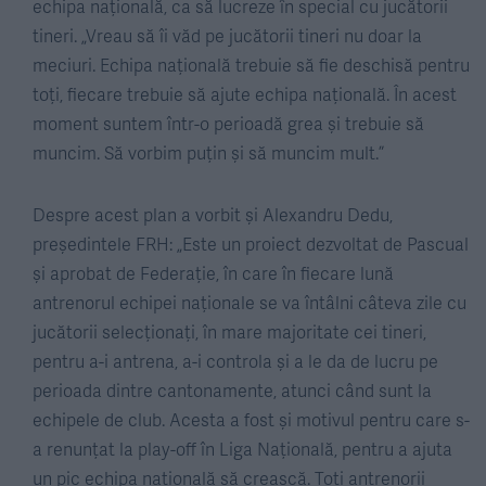
echipa națională, ca să lucreze în special cu jucătorii
tineri. „Vreau să îi văd pe jucătorii tineri nu doar la
meciuri. Echipa națională trebuie să fie deschisă pentru
toți, fiecare trebuie să ajute echipa națională. În acest
moment suntem într-o perioadă grea și trebuie să
muncim. Să vorbim puțin și să muncim mult.”
Despre acest plan a vorbit și Alexandru Dedu,
președintele FRH: „Este un proiect dezvoltat de Pascual
și aprobat de Federație, în care în fiecare lună
antrenorul echipei naționale se va întâlni câteva zile cu
jucătorii selecționați, în mare majoritate cei tineri,
pentru a-i antrena, a-i controla și a le da de lucru pe
perioada dintre cantonamente, atunci când sunt la
echipele de club. Acesta a fost și motivul pentru care s-
a renunțat la play-off în Liga Națională, pentru a ajuta
un pic echipa națională să crească. Toți antrenorii