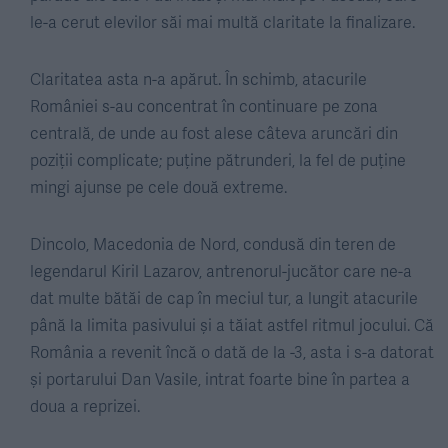
le-a cerut elevilor săi mai multă claritate la finalizare.
Claritatea asta n-a apărut. În schimb, atacurile
României s-au concentrat în continuare pe zona
centrală, de unde au fost alese câteva aruncări din
poziții complicate; puține pătrunderi, la fel de puține
mingi ajunse pe cele două extreme.
Dincolo, Macedonia de Nord, condusă din teren de
legendarul Kiril Lazarov, antrenorul-jucător care ne-a
dat multe bătăi de cap în meciul tur, a lungit atacurile
până la limita pasivului și a tăiat astfel ritmul jocului. Că
România a revenit încă o dată de la -3, asta i s-a datorat
și portarului Dan Vasile, intrat foarte bine în partea a
doua a reprizei.