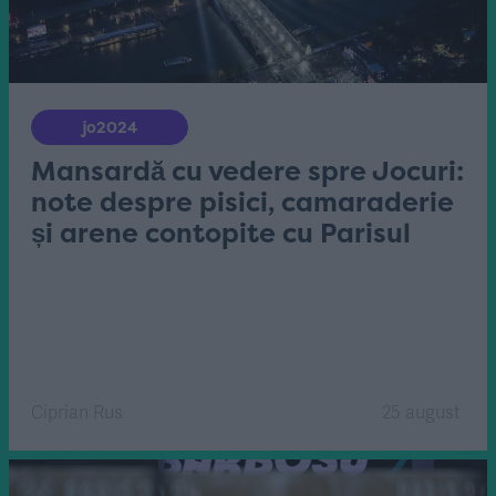
jo2024
Mansardă cu vedere spre Jocuri:
note despre pisici, camaraderie
și arene contopite cu Parisul
Ciprian Rus
25 august