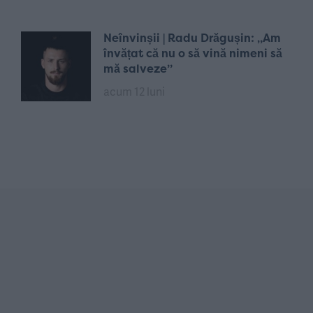
Neînvinșii | Radu Drăgușin: „Am
învățat că nu o să vină nimeni să
mă salveze”
acum 12 luni