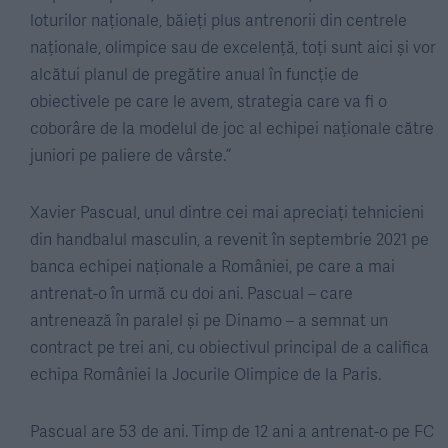
loturilor naționale, băieți plus antrenorii din centrele
naționale, olimpice sau de excelență, toți sunt aici și vor
alcătui planul de pregătire anual în funcție de
obiectivele pe care le avem, strategia care va fi o
coborâre de la modelul de joc al echipei naționale către
juniori pe paliere de vârste.”
Xavier Pascual, unul dintre cei mai apreciați tehnicieni
din handbalul masculin, a revenit în septembrie 2021 pe
banca echipei naționale a României, pe care a mai
antrenat-o în urmă cu doi ani. Pascual – care
antrenează în paralel și pe Dinamo – a semnat un
contract pe trei ani, cu obiectivul principal de a califica
echipa României la Jocurile Olimpice de la Paris.
Pascual are 53 de ani. Timp de 12 ani a antrenat-o pe FC