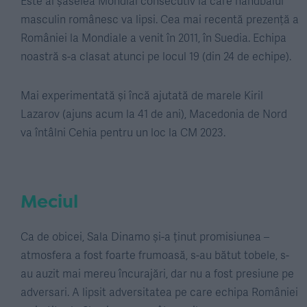
Este al șaselea Mondial consecutiv la care handbalul
masculin românesc va lipsi. Cea mai recentă prezență a
României la Mondiale a venit în 2011, în Suedia. Echipa
noastră s-a clasat atunci pe locul 19 (din 24 de echipe).
Mai experimentată și încă ajutată de marele Kiril
Lazarov (ajuns acum la 41 de ani), Macedonia de Nord
va întâlni Cehia pentru un loc la CM 2023.
Meciul
Ca de obicei, Sala Dinamo și-a ținut promisiunea –
atmosfera a fost foarte frumoasă, s-au bătut tobele, s-
au auzit mai mereu încurajări, dar nu a fost presiune pe
adversari. A lipsit adversitatea pe care echipa României