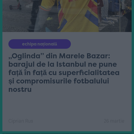
echipa națională
„Oglinda” din Marele Bazar:
barajul de la Istanbul ne pune
față în față cu superficialitatea
și compromisurile fotbalului
nostru
Ciprian Rus
26 martie