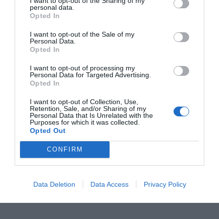
I want to opt-out of the Sharing of my
FRANCO BARESI / Fotbalistul
personal data.
Opted In
care ne-a învățat cel mai frumos
cuvânt din fotbal: Libero
I want to opt-out of the Sale of my
Personal Data.
acum O săptămână
Opted In
I want to opt-out of processing my
Personal Data for Targeted Advertising.
Anna Lewandowska și fața
Opted In
nevăzută a Planetei Fotbal.
Despre transferuri, dincolo de
I want to opt-out of Collection, Use,
Retention, Sale, and/or Sharing of my
sumele de pe Transfermarkt
Personal Data that Is Unrelated with the
Purposes for which it was collected.
acum 1 lună
Opted Out
CONFIRM
Ei sunt Zburătorii din Sibiu
acum 2 luni
Data Deletion
Data Access
Privacy Policy