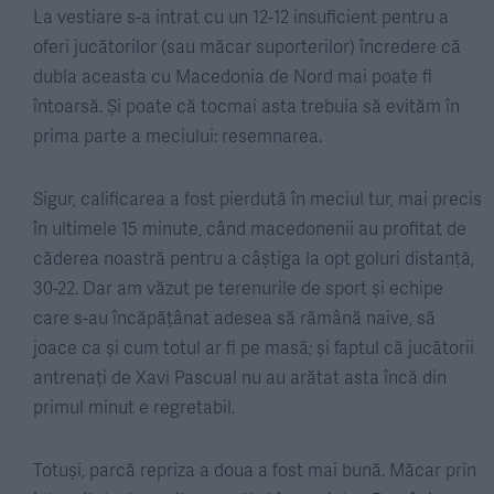
La vestiare s-a intrat cu un 12-12 insuficient pentru a
oferi jucătorilor (sau măcar suporterilor) încredere că
dubla aceasta cu Macedonia de Nord mai poate fi
întoarsă. Și poate că tocmai asta trebuia să evităm în
prima parte a meciului: resemnarea.
Sigur, calificarea a fost pierdută în meciul tur, mai precis
în ultimele 15 minute, când macedonenii au profitat de
căderea noastră pentru a câștiga la opt goluri distanță,
30-22. Dar am văzut pe terenurile de sport și echipe
care s-au încăpățânat adesea să rămână naive, să
joace ca și cum totul ar fi pe masă; și faptul că jucătorii
antrenați de Xavi Pascual nu au arătat asta încă din
primul minut e regretabil.
Totuși, parcă repriza a doua a fost mai bună. Măcar prin