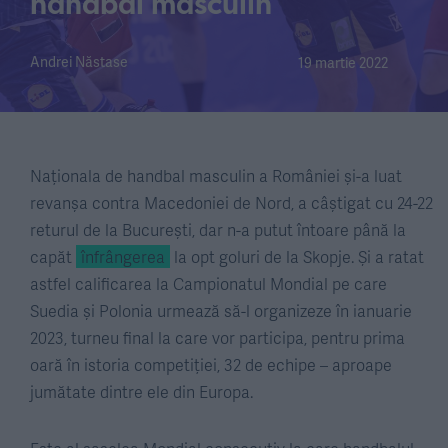
handbal masculin
Andrei Năstase
19 martie 2022
Naționala de handbal masculin a României și-a luat
revanșa contra Macedoniei de Nord, a câștigat cu 24-22
returul de la București, dar n-a putut întoare până la
capăt
înfrângerea
la opt goluri de la Skopje. Și a ratat
astfel calificarea la Campionatul Mondial pe care
Suedia și Polonia urmează să-l organizeze în ianuarie
2023, turneu final la care vor participa, pentru prima
oară în istoria competiției, 32 de echipe – aproape
jumătate dintre ele din Europa.