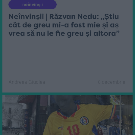
neînvinșii
Neînvinșii | Răzvan Nedu: „Știu
cât de greu mi-a fost mie și aș
vrea să nu le fie greu și altora”
Andreea Giuclea
6 decembrie