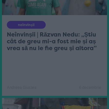
neînvinșii
Neînvinșii | Răzvan Nedu: „Știu
cât de greu mi-a fost mie și aș
vrea să nu le fie greu și altora”
Andreea Giuclea
6 decembrie