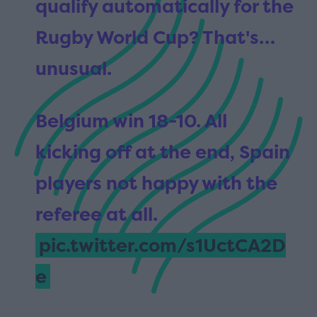
qualify automatically for the
Rugby World Cup? That's…
unusual.
Belgium win 18-10. All
kicking off at the end, Spain
players not happy with the
referee at all.
pic.twitter.com/s1UctCA2D
e