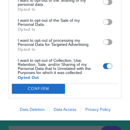
I want to opt-out of the Sharing of my
privirile tuturor cu victoria împotriva Canadei – cea mai
personal data.
Opted In
mare răsturnare de scor din istoria competiției: 17-15, de
la 0-15.
I want to opt-out of the Sale of my
Personal Data.
Opted In
Lynn Howells a debutat pe banca tehnică a României pe
I want to opt-out of processing my
4 februarie 2012, într-un meci din Cupa Europeană a
Personal Data for Targeted Advertising.
Opted In
Națiunilor cu Portugalia, la București, câștigat cu 15-7.
Sub conducerea sa, echipa a jucat 70 de meciuri, din
I want to opt-out of Collection, Use,
Retention, Sale, and/or Sharing of my
care a câștigat 48, a obținut un rezultat de egalitate și a
Personal Data that Is Unrelated with the
Purposes for which it was collected.
pierdut 21.
Opted Out
CONFIRM
Data Deletion
Data Access
Privacy Policy
Abonează-te la newsletter