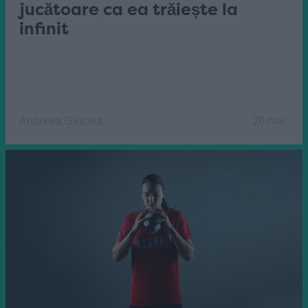
jucătoare ca ea trăiește la
infinit
Andreea Giuclea
20 mai