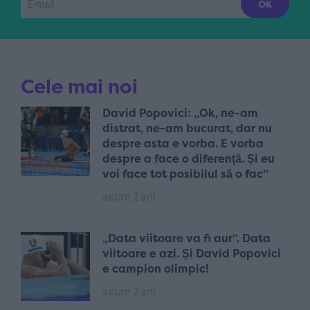
Cele mai noi
David Popovici: „Ok, ne-am
distrat, ne-am bucurat, dar nu
despre asta e vorba. E vorba
despre a face o diferență. Și eu
voi face tot posibilul să o fac”
acum 2 ani
„Data viitoare va fi aur”. Data
viitoare e azi. Și David Popovici
e campion olimpic!
acum 2 ani