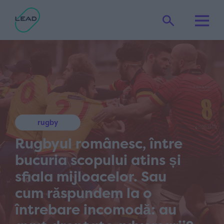
rugby
Rugbyul românesc, între
bucuria scopului atins și
sfiala mijloacelor. Sau
cum răspundem la o
întrebare incomodă: au