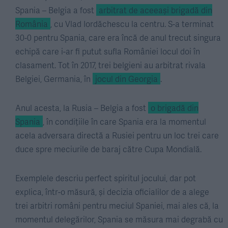
Spania – Belgia a fost
arbitrat de aceeași brigadă din
România
, cu Vlad Iordăchescu la centru. S-a terminat
30-0 pentru Spania, care era încă de anul trecut singura
echipă care i-ar fi putut sufla României locul doi în
clasament. Tot în 2017, trei belgieni au arbitrat rivala
Belgiei, Germania, în
jocul din Georgia
.
Anul acesta, la Rusia – Belgia a fost
o brigadă din
Spania
, în condițiile în care Spania era la momentul
acela adversara directă a Rusiei pentru un loc trei care
duce spre meciurile de baraj către Cupa Mondială.
Exemplele descriu perfect spiritul jocului, dar pot
explica, într-o măsură, și decizia oficialilor de a alege
trei arbitri români pentru meciul Spaniei, mai ales că, la
momentul delegărilor, Spania se măsura mai degrabă cu