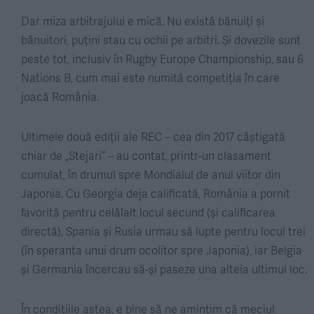
Dar miza arbitrajului e mică. Nu există bănuiți și
bănuitori, puțini stau cu ochii pe arbitri. Și dovezile sunt
peste tot, inclusiv în Rugby Europe Championship, sau 6
Nations B, cum mai este numită competiția în care
joacă România.
Ultimele două ediții ale REC – cea din 2017 câștigată
chiar de „Stejari” – au contat, printr-un clasament
cumulat, în drumul spre Mondialul de anul viitor din
Japonia. Cu Georgia deja calificată, România a pornit
favorită pentru celălalt locul secund (și calificarea
directă), Spania și Rusia urmau să lupte pentru locul trei
(în speranța unui drum ocolitor spre Japonia), iar Belgia
și Germania încercau să-și paseze una alteia ultimul loc.
În condițiile astea, e bine să ne amintim că meciul