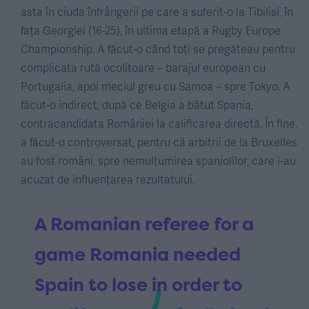
asta în ciuda înfrângerii pe care a suferit-o la Tibilisi, în
fața Georgiei (16-25), în ultima etapă a Rugby Europe
Championship. A făcut-o când toți se pregăteau pentru
complicata rută ocolitoare – barajul european cu
Portugalia, apoi meciul greu cu Samoa – spre Tokyo. A
făcut-o indirect, după ce Belgia a bătut Spania,
contracandidata României la calificarea directă. În fine,
a făcut-o controversat, pentru că arbitrii de la Bruxelles
au fost români, spre nemulțumirea spaniolilor, care i-au
acuzat de influențarea rezultatului.
A Romanian referee for a
game Romania needed
Spain to lose in order to