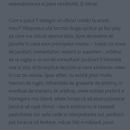
nesoluționarea ei pare nesăbuită. Și totuși.
Cum a putut fi delegat un oficial român la acest
meci? Răspunsul stă tocmai lângă spiritul de fair-play
pe care s-a ridicat sportul ăsta. Spre deosebire de
jocurile în care este principalul inamic – tratat ca atare
de jucători, comentatori, experți și suporteri -, arbitrul
de la rugby e un soi de consultant: jucătorii îl întreabă
una și alta, el își explică deciziile și cere asistența video
în caz de nevoie. Spus altfel, nu există prea multe
meciuri de rugby influențate de greșelile de arbitraj, ci
eventual de maniera de arbitraj: unele echipe preferă o
înțelegere mai liberă, altele încearcă să obstrucționeze
jocul și să rupă ritmul – dacă arbitrul nu le taxează
pasivitatea (iar asta cade la interpretarea lui), jucătorii
pot încerca să fenteze, măcar într-o măsură, jocul.