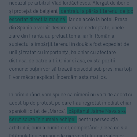
necazul pe arbitrul Vlad Iordăchescu. Alergat de iberici
și protejat de belgieni,
centralul a părăsit terenul de joc
escortat direct la mașină
, iar de acolo la hotel. Presa
din Spania a vorbit despre o mare nedreptate, unele
ziare din Franța au preluat tema, iar în România,
subiectul a împărțit terenul în două: a fost expediat de
unii și tratat cu importanță, ba chiar cu afectare
distinsă, de către alții. Chiar și așa, există poziții
comune: puțini vor să treacă episodul sub preș, mai toți
îl vor măcar explicat. Încercăm asta mai jos.
În primul rând, vom spune că nimeni nu va fi de acord cu
acest tip de protest, pe care l-au regretat imediat chiar
spaniolii: citat de „Marca”,
căpitanul Jaime Nava și-a
cerut scuze în numele echipei
pentru persecuția
arbitrului, cum a numit-o el, completând: „
Ceea ce s-a
întâmplat nu corespunde nici sportului, nici valorilor