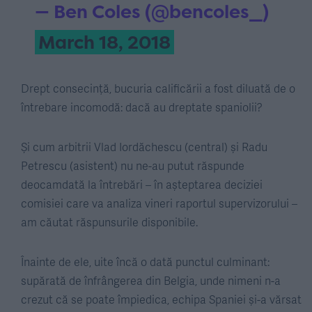
— Ben Coles (@bencoles_)
March 18, 2018
Drept consecință, bucuria calificării a fost diluată de o
întrebare incomodă: dacă au dreptate spaniolii?
Și cum arbitrii Vlad Iordăchescu (central) și Radu
Petrescu (asistent) nu ne-au putut răspunde
deocamdată la întrebări – în așteptarea deciziei
comisiei care va analiza vineri raportul supervizorului –
am căutat răspunsurile disponibile.
Înainte de ele, uite încă o dată punctul culminant:
supărată de înfrângerea din Belgia, unde nimeni n-a
crezut că se poate împiedica, echipa Spaniei și-a vărsat