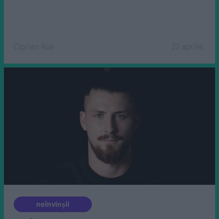
Ciprian Rus
22 aprilie
neînvinșii