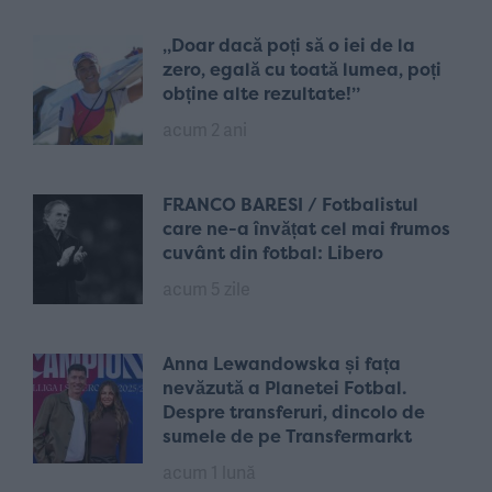
„Doar dacă poți să o iei de la
zero, egală cu toată lumea, poți
obține alte rezultate!”
acum 2 ani
FRANCO BARESI / Fotbalistul
care ne-a învățat cel mai frumos
cuvânt din fotbal: Libero
acum 5 zile
Anna Lewandowska și fața
nevăzută a Planetei Fotbal.
Despre transferuri, dincolo de
sumele de pe Transfermarkt
acum 1 lună