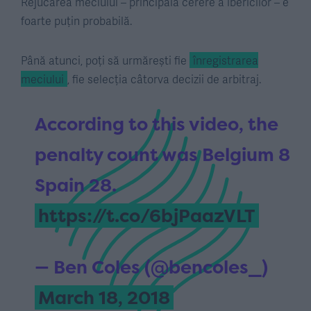
Rejucarea meciului – principala cerere a ibericilor – e
foarte puțin probabilă.
Până atunci, poți să urmărești fie
înregistrarea
meciului
, fie selecția câtorva decizii de arbitraj.
According to this video, the
penalty count was Belgium 8
Spain 28.
https://t.co/6bjPaazVLT
— Ben Coles (@bencoles_)
March 18, 2018