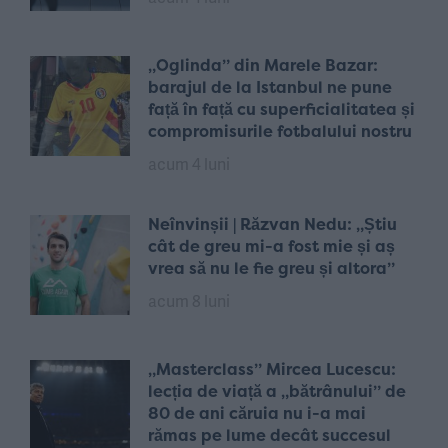
„Oglinda” din Marele Bazar:
barajul de la Istanbul ne pune
față în față cu superficialitatea și
compromisurile fotbalului nostru
acum 4 luni
Neînvinșii | Răzvan Nedu: „Știu
cât de greu mi-a fost mie și aș
vrea să nu le fie greu și altora”
acum 8 luni
„Masterclass” Mircea Lucescu:
lecția de viață a „bătrânului” de
80 de ani căruia nu i-a mai
rămas pe lume decât succesul