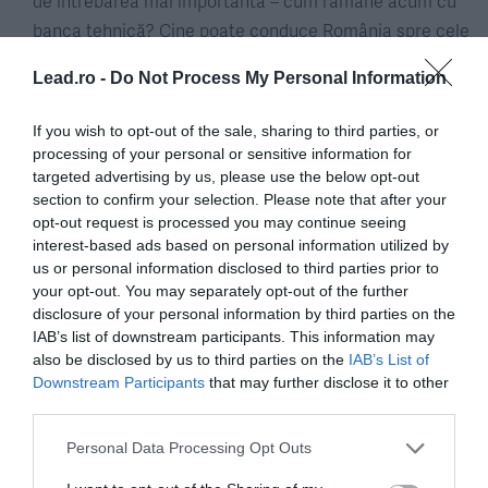
de întrebarea mai importantă – cum rămâne acum cu
banca tehnică? Cine poate conduce România spre cele
două victorii atât de căutate într-o grupă împărțită cu
Lead.ro -
Do Not Process My Personal Information
Irlanda, Scoția, Japonia și încă o națională necunoscută
până acum.
If you wish to opt-out of the sale, sharing to third parties, or
processing of your personal or sensitive information for
targeted advertising by us, please use the below opt-out
În vârstă de 67 de ani, galezul e printre cei mai titrați
section to confirm your selection. Please note that after your
antrenori care au pregătit naționala de rugby a
opt-out request is processed you may continue seeing
României, el fiind în trecut antrenor principal și secund
interest-based ads based on personal information utilized by
al selecționatei Țării Galilor, atât la tineret, cât și la
us or personal information disclosed to third parties prior to
your opt-out. You may separately opt-out of the further
„echipa mare”.
disclosure of your personal information by third parties on the
IAB’s list of downstream participants. This information may
În cei cinci ani cât a stat pe banca României, Howells a
also be disclosed by us to third parties on the
IAB’s List of
Downstream Participants
that may further disclose it to other
câștigat un titlu în Rugby Europe Championship (anul
third parties.
trecut, obținut în urma unei victorii entuziasmante cu
Georgia) și patru titluri în World Rugby Nations Cup, în
Personal Data Processing Opt Outs
timp ce la Cupa Mondială din 2015 a reușit să întoarcă