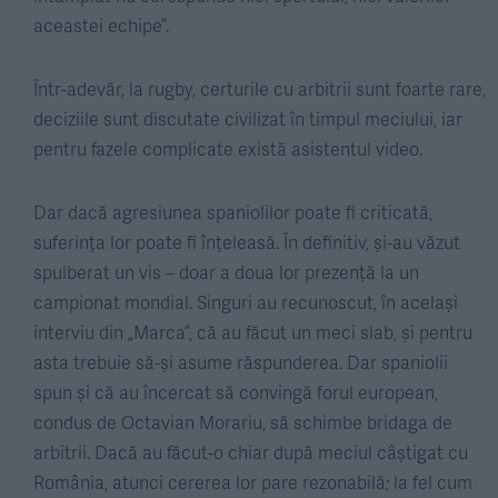
aceastei echipe”.
Într-adevăr, la rugby, certurile cu arbitrii sunt foarte rare,
deciziile sunt discutate civilizat în timpul meciului, iar
pentru fazele complicate există asistentul video.
Dar dacă agresiunea spaniolilor poate fi criticată,
suferința lor poate fi înțeleasă. În definitiv, și-au văzut
spulberat un vis – doar a doua lor prezență la un
campionat mondial. Singuri au recunoscut, în același
interviu din „Marca”, că au făcut un meci slab, și pentru
asta trebuie să-și asume răspunderea. Dar spaniolii
spun și că au încercat să convingă forul european,
condus de Octavian Morariu, să schimbe bridaga de
arbitrii. Dacă au făcut-o chiar după meciul câștigat cu
România, atunci cererea lor pare rezonabilă; la fel cum