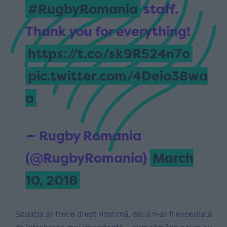
#RugbyRomania
staff.
Thank you for everything!
https://t.co/sk9R524n7o
pic.twitter.com/4Deio38wa
a
— Rugby Romania
(@RugbyRomania)
March
10, 2018
Situația ar trece drept nostimă, dacă n-ar fi expediată