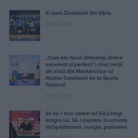
Ei sunt Zburătorii din Sibiu
acum 2 luni
„Cum am făcut diferența dintre
excelent și perfect”: cinci lecții
de viață din Masterclass-ul
Nadiei Comăneci de la Sports
Festival
acum 2 luni
Să nu-i mai cerem lui Gică Hagi
magia lui. Să-i copiem, în schimb,
încăpățânarea, curajul, pasiunea
acum 4 luni