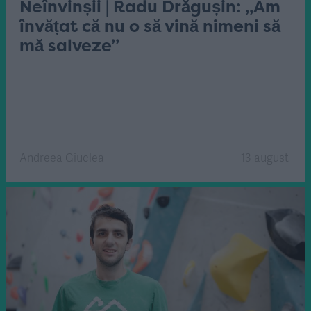
Neînvinșii | Radu Drăgușin: „Am
învățat că nu o să vină nimeni să
mă salveze”
Andreea Giuclea
13 august