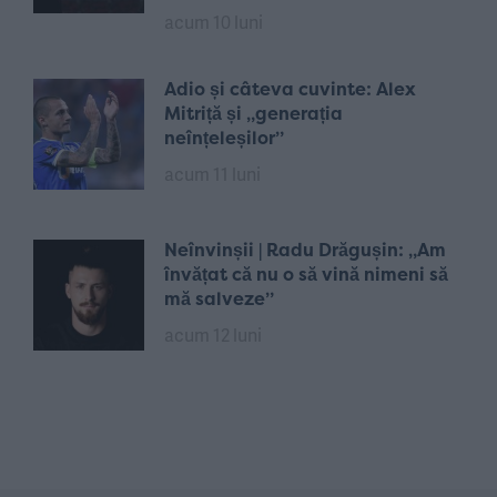
acum 10 luni
Adio și câteva cuvinte: Alex
Mitriță și „generația
neînțeleșilor”
acum 11 luni
Neînvinșii | Radu Drăgușin: „Am
învățat că nu o să vină nimeni să
mă salveze”
acum 12 luni