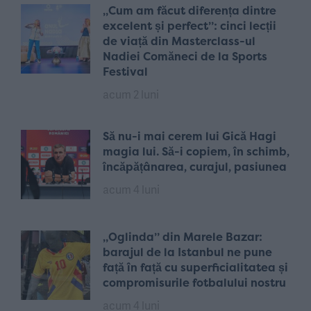
„Cum am făcut diferența dintre
excelent și perfect”: cinci lecții
de viață din Masterclass-ul
Nadiei Comăneci de la Sports
Festival
acum 2 luni
Să nu-i mai cerem lui Gică Hagi
magia lui. Să-i copiem, în schimb,
încăpățânarea, curajul, pasiunea
acum 4 luni
„Oglinda” din Marele Bazar:
barajul de la Istanbul ne pune
față în față cu superficialitatea și
compromisurile fotbalului nostru
acum 4 luni