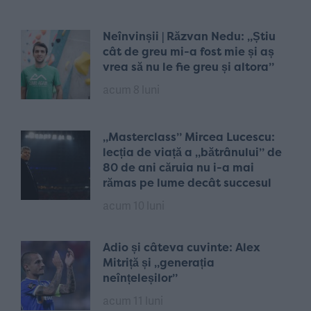
Neînvinșii | Răzvan Nedu: „Știu
cât de greu mi-a fost mie și aș
vrea să nu le fie greu și altora”
acum 8 luni
„Masterclass” Mircea Lucescu:
lecția de viață a „bătrânului” de
80 de ani căruia nu i-a mai
rămas pe lume decât succesul
acum 10 luni
Adio și câteva cuvinte: Alex
Mitriță și „generația
neînțeleșilor”
acum 11 luni