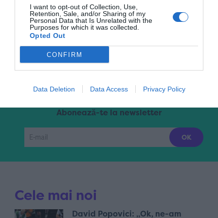
I want to opt-out of Collection, Use,
Retention, Sale, and/or Sharing of my
Personal Data that Is Unrelated with the
Purposes for which it was collected.
Pagina 3 din 5
«
1
2
3
4
5
»
Opted Out
CONFIRM
Data Deletion
Data Access
Privacy Policy
Abonează-te la newsletter
Cele mai noi
David Popovici: „Ok, ne-am