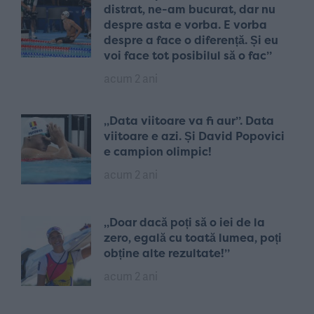
distrat, ne-am bucurat, dar nu
despre asta e vorba. E vorba
despre a face o diferență. Și eu
voi face tot posibilul să o fac”
acum 2 ani
„Data viitoare va fi aur”. Data
viitoare e azi. Și David Popovici
e campion olimpic!
acum 2 ani
„Doar dacă poți să o iei de la
zero, egală cu toată lumea, poți
obține alte rezultate!”
acum 2 ani