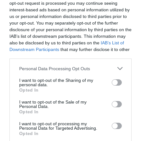
opt-out request is processed you may continue seeing
interest-based ads based on personal information utilized by
us or personal information disclosed to third parties prior to
your opt-out. You may separately opt-out of the further
disclosure of your personal information by third parties on the
IAB’s list of downstream participants. This information may
also be disclosed by us to third parties on the
IAB’s List of
egal
Downstream Participants
that may further disclose it to other
third parties.
„E imposibil să fii în fotbal și să
nu lupți pentru egalitate”. Ce
Personal Data Processing Opt Outs
povești urmărim la Campionatul
I want to opt-out of the Sharing of my
Mondial de fotbal feminin
personal data.
Opted In
I want to opt-out of the Sale of my
Personal Data.
Opted In
I want to opt-out of processing my
Andreea Giuclea
4 iunie
Personal Data for Targeted Advertising.
Opted In