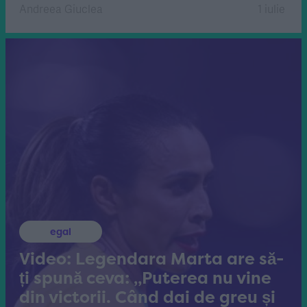
Andreea Giuclea
1 iulie
egal
Video: Legendara Marta are să-
ți spună ceva: „Puterea nu vine
din victorii. Când dai de greu și