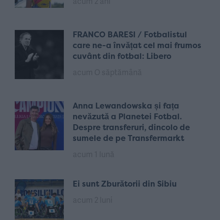
acum 2 ani
FRANCO BARESI / Fotbalistul
care ne-a învățat cel mai frumos
cuvânt din fotbal: Libero
acum O săptămână
Anna Lewandowska și fața
nevăzută a Planetei Fotbal.
Despre transferuri, dincolo de
sumele de pe Transfermarkt
acum 1 lună
Ei sunt Zburătorii din Sibiu
acum 2 luni