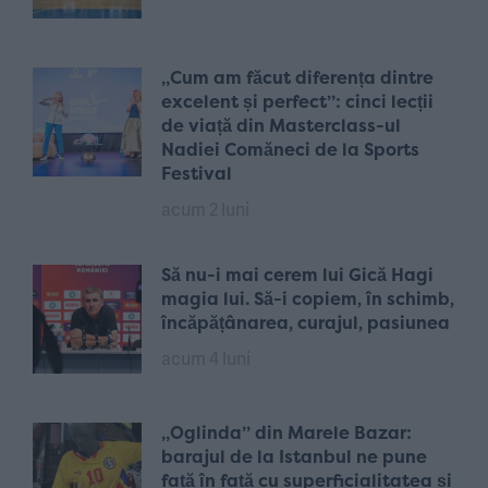
„Cum am făcut diferența dintre
excelent și perfect”: cinci lecții
de viață din Masterclass-ul
Nadiei Comăneci de la Sports
Festival
acum 2 luni
Să nu-i mai cerem lui Gică Hagi
magia lui. Să-i copiem, în schimb,
încăpățânarea, curajul, pasiunea
acum 4 luni
„Oglinda” din Marele Bazar:
barajul de la Istanbul ne pune
față în față cu superficialitatea și