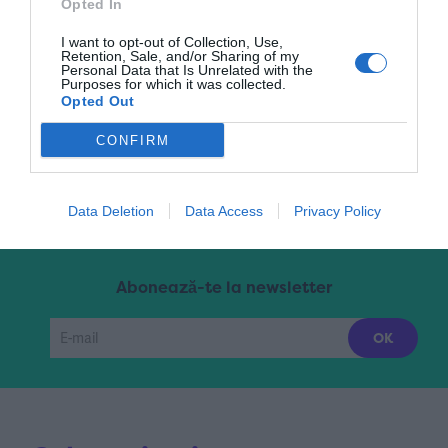
Opted In
I want to opt-out of Collection, Use,
Retention, Sale, and/or Sharing of my
Pagina 2 din 17
«
1
2
3
4
5
...
Personal Data that Is Unrelated with the
Purposes for which it was collected.
Opted Out
10
...
»
Ultima »
CONFIRM
Data Deletion
Data Access
Privacy Policy
Abonează-te la newsletter