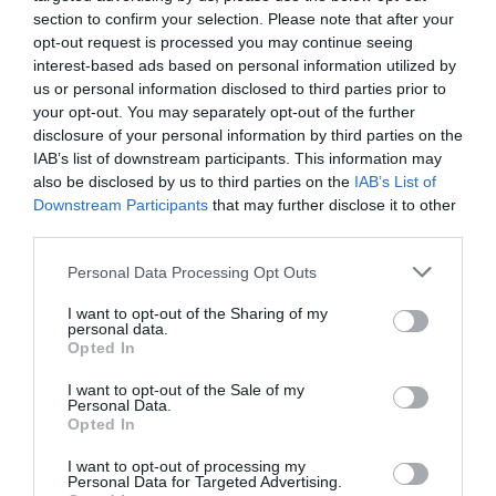
section to confirm your selection. Please note that after your
opt-out request is processed you may continue seeing
interest-based ads based on personal information utilized by
us or personal information disclosed to third parties prior to
your opt-out. You may separately opt-out of the further
disclosure of your personal information by third parties on the
IAB’s list of downstream participants. This information may
gimnastică
also be disclosed by us to third parties on the
IAB’s List of
Fără medalii la gimnastică.
Downstream Participants
that may further disclose it to other
third parties.
Marian Drăgulescu la un pas de
podium, pe locul patru la
Personal Data Processing Opt Outs
sărituri. Cătălina Ponor încheie
I want to opt-out of the Sharing of my
finala la bârnă pe locul șapte
personal data.
Opted In
I want to opt-out of the Sale of my
Personal Data.
Opted In
Andreea Giuclea
15 august
I want to opt-out of processing my
Personal Data for Targeted Advertising.