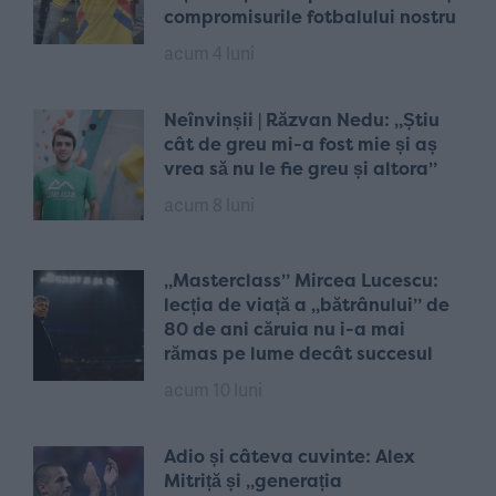
compromisurile fotbalului nostru
acum 4 luni
Neînvinșii | Răzvan Nedu: „Știu
cât de greu mi-a fost mie și aș
vrea să nu le fie greu și altora”
acum 8 luni
„Masterclass” Mircea Lucescu:
lecția de viață a „bătrânului” de
80 de ani căruia nu i-a mai
rămas pe lume decât succesul
acum 10 luni
Adio și câteva cuvinte: Alex
Mitriță și „generația