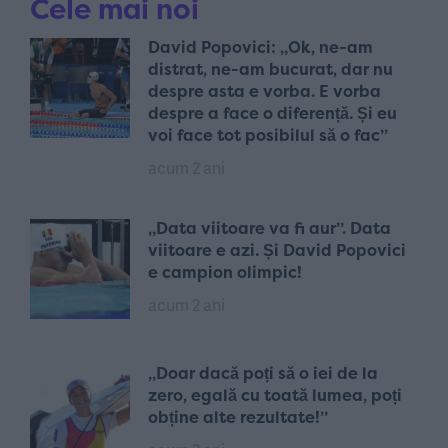
Cele mai noi
David Popovici: „Ok, ne-am
distrat, ne-am bucurat, dar nu
despre asta e vorba. E vorba
despre a face o diferență. Și eu
voi face tot posibilul să o fac”
acum 2 ani
„Data viitoare va fi aur”. Data
viitoare e azi. Și David Popovici
e campion olimpic!
acum 2 ani
„Doar dacă poți să o iei de la
zero, egală cu toată lumea, poți
obține alte rezultate!”