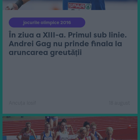
jocurile olimpice 2016
În ziua a XIII-a. Primul sub linie.
Andrei Gag nu prinde finala la
aruncarea greutății
Ancuța Iosif
18 august