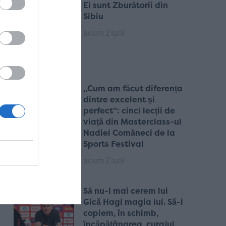
Ei sunt Zburătorii din
Sibiu
acum 2 luni
„Cum am făcut diferența
dintre excelent și
perfect”: cinci lecții de
viață din Masterclass-ul
Nadiei Comăneci de la
Sports Festival
acum 2 luni
Să nu-i mai cerem lui
Gică Hagi magia lui. Să-i
copiem, în schimb,
încăpățânarea, curajul,