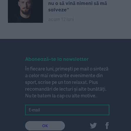
nu o să vină nimeni să mă
salveze”
acum 12 luni
Abonează-te la newsletter
În fiecare luni, primești pe mail o sinteză
a celor mai relevante evenimente din
sport, scrise pe un ton relaxat. Plus
recomandări de lecturi și alte bunătăți.
Nu te batem la cap cu alte motive.