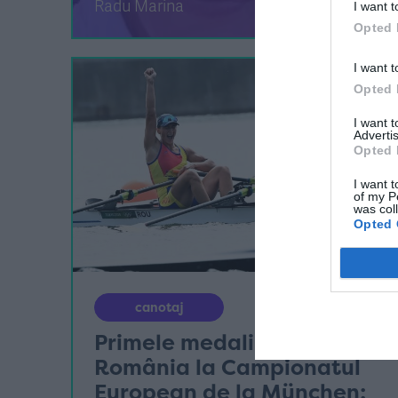
Radu Marina
I want t
Opted 
I want t
Opted 
I want 
Advertis
Opted 
I want t
of my P
was col
Opted 
canotaj
Primele medalii pentru
România la Campionatul
European de la München: