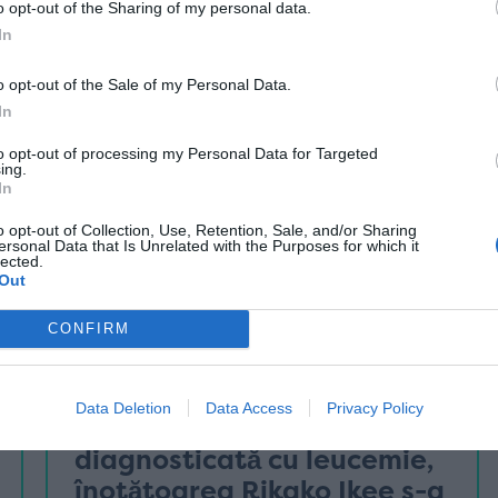
25 iulie
o opt-out of the Sharing of my personal data.
In
o opt-out of the Sale of my Personal Data.
In
to opt-out of processing my Personal Data for Targeted
ing.
In
o opt-out of Collection, Use, Retention, Sale, and/or Sharing
ersonal Data that Is Unrelated with the Purposes for which it
lected.
Out
CONFIRM
exerciții de empatie
Data Deletion
Data Access
Privacy Policy
La doi ani după ce a fost
diagnosticată cu leucemie,
înotătoarea Rikako Ikee s-a