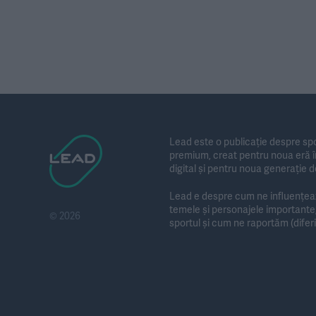
Lead este o publicație despre spo
premium, creat pentru noua eră în
digital și pentru noua generație d
Lead e despre cum ne influențează
temele și personajele importan
© 2026
sportul și cum ne raportăm (diferit