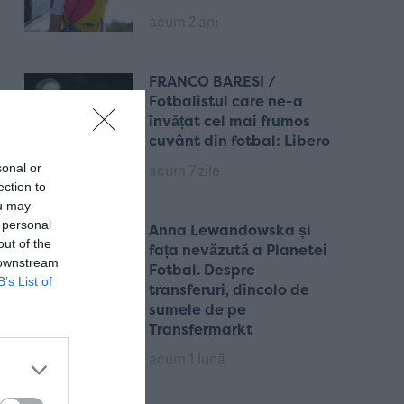
acum 2 ani
FRANCO BARESI /
Fotbalistul care ne-a
învățat cel mai frumos
cuvânt din fotbal: Libero
acum 7 zile
sonal or
ection to
ou may
 personal
Anna Lewandowska și
out of the
fața nevăzută a Planetei
 downstream
Fotbal. Despre
B’s List of
transferuri, dincolo de
sumele de pe
Transfermarkt
acum 1 lună