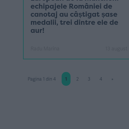
echipajele României de
canotaj au câștigat șase
medalii, trei dintre ele de
aur!
Radu Marina
13 august
Pagina 1 din 4
1
2
3
4
»