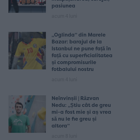
pasiunea
acum 4 luni
„Oglinda” din Marele
Bazar: barajul de la
Istanbul ne pune față în
față cu superficialitatea
și compromisurile
fotbalului nostru
acum 4 luni
Neînvinșii | Răzvan
Nedu: „Știu cât de greu
mi-a fost mie și aș vrea
să nu le fie greu și
altora”
acum 8 luni