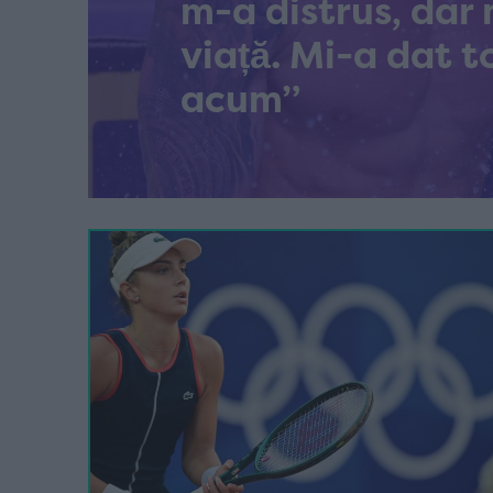
m-a distrus, dar 
viață. Mi-a dat t
acum”