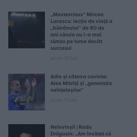
„Masterclass” Mircea
Lucescu: lecția de viață a
„bătrânului” de 80 de
ani căruia nu i-a mai
rămas pe lume decât
succesul
acum 10 luni
Adio și câteva cuvinte:
Alex Mitriță și „generația
neînțeleșilor”
acum 11 luni
Neînvinșii | Radu
Drăgușin: „Am învățat că