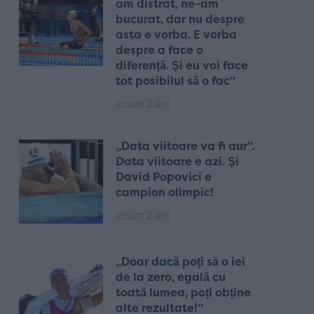
am distrat, ne-am
bucurat, dar nu despre
asta e vorba. E vorba
despre a face o
diferență. Și eu voi face
tot posibilul să o fac”
acum 2 ani
„Data viitoare va fi aur”.
Data viitoare e azi. Și
David Popovici e
campion olimpic!
acum 2 ani
„Doar dacă poți să o iei
de la zero, egală cu
toată lumea, poți obține
alte rezultate!”