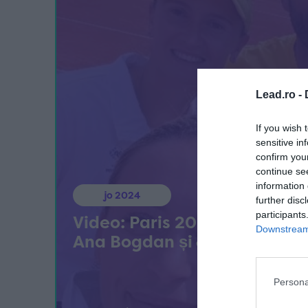
Lead.ro -
If you wish 
sensitive in
confirm you
continue se
information 
jo 2024
further disc
participants
Video: Paris 2024, tenis | Fav
Downstream 
Ana Bogdan și Jaqueline Cri
Persona