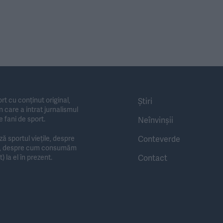
rt cu conținut original,
Știri
 care a intrat jurnalismul
e fani de sport.
Neînvinșii
Conteverde
 sportul viețile, despre
te, despre cum consumăm
Contact
) la el în prezent.