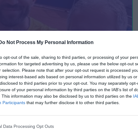
Do Not Process My Personal Information
to opt-out of the sale, sharing to third parties, or processing of your per
formation for targeted advertising by us, please use the below opt-out s
r selection. Please note that after your opt-out request is processed y
eing interest-based ads based on personal information utilized by us or
disclosed to third parties prior to your opt-out. You may separately opt-
losure of your personal information by third parties on the IAB’s list of
. This information may also be disclosed by us to third parties on the
IA
oritele 1, 4 și 17 pentru Irina Begu,
Participants
that may further disclose it to other third parties.
stian pe tabloul de simplu
l Data Processing Opt Outs