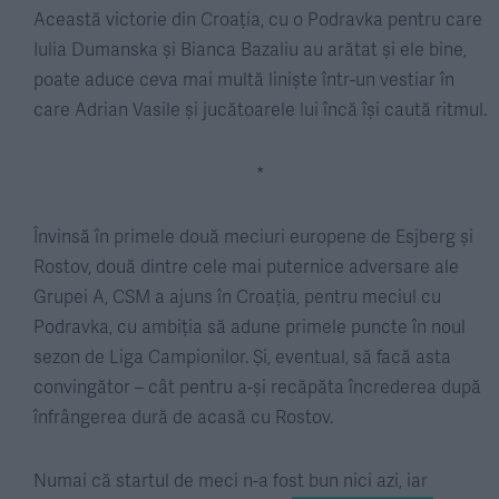
Această victorie din Croația, cu o Podravka pentru care
Iulia Dumanska și Bianca Bazaliu au arătat și ele bine,
poate aduce ceva mai multă liniște într-un vestiar în
care Adrian Vasile și jucătoarele lui încă își caută ritmul.
*
Învinsă în primele două meciuri europene de Esjberg și
Rostov, două dintre cele mai puternice adversare ale
Grupei A, CSM a ajuns în Croația, pentru meciul cu
Podravka, cu ambiția să adune primele puncte în noul
sezon de Liga Campionilor. Și, eventual, să facă asta
convingător – cât pentru a-și recăpăta încrederea după
înfrângerea dură de acasă cu Rostov.
Numai că startul de meci n-a fost bun nici azi, iar