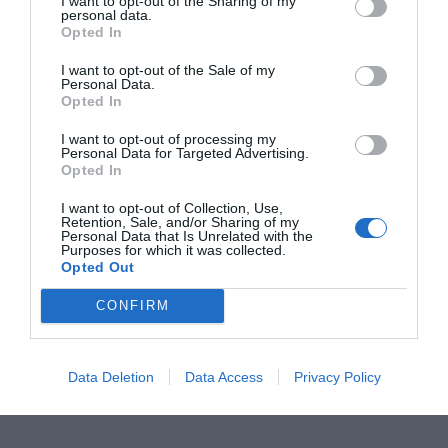
I want to opt-out of the Sharing of my
personal data.
Adio și câteva cuvinte: Alex
Opted In
Mitriță și „generația
neînțeleșilor”
I want to opt-out of the Sale of my
Personal Data.
acum 11 luni
Opted In
I want to opt-out of processing my
Personal Data for Targeted Advertising.
Neînvinșii | Radu Drăgușin: „Am
Opted In
învățat că nu o să vină nimeni să
I want to opt-out of Collection, Use,
mă salveze”
Retention, Sale, and/or Sharing of my
Personal Data that Is Unrelated with the
acum 12 luni
Purposes for which it was collected.
Opted Out
CONFIRM
Data Deletion
Data Access
Privacy Policy