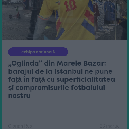
echipa națională
„Oglinda” din Marele Bazar:
barajul de la Istanbul ne pune
față în față cu superficialitatea
și compromisurile fotbalului
nostru
Ciprian Rus
26 martie