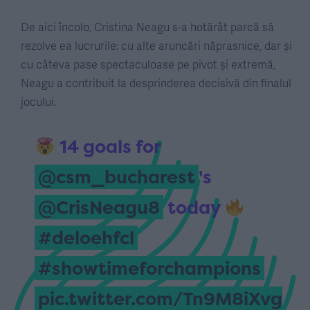
De aici încolo, Cristina Neagu s-a hotărât parcă să
rezolve ea lucrurile: cu alte aruncări năprasnice, dar și
cu câteva pase spectaculoase pe pivot și extremă,
Neagu a contribuit la desprinderea decisivă din finalul
jocului.
14 goals for
@csm_bucharest
's
@CrisNeagu8
today
#deloehfcl
#showtimeforchampions
pic.twitter.com/Tn9M8iXvg