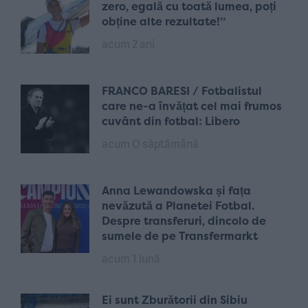
zero, egală cu toată lumea, poți
obține alte rezultate!”
acum 2 ani
FRANCO BARESI / Fotbalistul
care ne-a învățat cel mai frumos
cuvânt din fotbal: Libero
acum O săptămână
Anna Lewandowska și fața
nevăzută a Planetei Fotbal.
Despre transferuri, dincolo de
sumele de pe Transfermarkt
acum 1 lună
Ei sunt Zburătorii din Sibiu