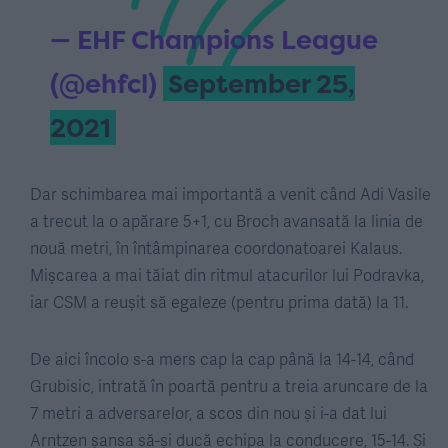
— EHF Champions League
(@ehfcl)
September 25,
2021
Dar schimbarea mai importantă a venit când Adi Vasile
a trecut la o apărare 5+1, cu Broch avansată la linia de
nouă metri, în întâmpinarea coordonatoarei Kalaus.
Mișcarea a mai tăiat din ritmul atacurilor lui Podravka,
iar CSM a reușit să egaleze (pentru prima dată) la 11.
De aici încolo s-a mers cap la cap până la 14-14, când
Grubisic, intrată în poartă pentru a treia aruncare de la
7 metri a adversarelor, a scos din nou și i-a dat lui
Arntzen șansa să-și ducă echipa la conducere, 15-14. Și