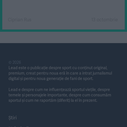
Ciprian Rus
13 octombrie
© 2026
Lead este o publicație despre sport cu conținut original,
premium, creat pentru noua eră în care a intrat jurnalismul
digital și pentru noua generație de fani de sport.
Lead e despre cum ne influențează sportul viețile, despre
temele și personajele importante, despre cum consumăm
sportul și cum ne raportăm (diferit) la el în prezent.
Știri