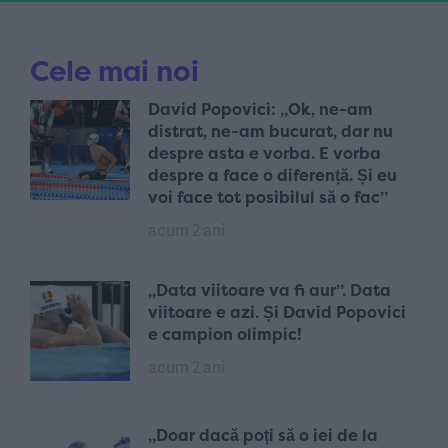
Cele mai noi
David Popovici: „Ok, ne-am
distrat, ne-am bucurat, dar nu
despre asta e vorba. E vorba
despre a face o diferență. Și eu
voi face tot posibilul să o fac”
acum 2 ani
„Data viitoare va fi aur”. Data
viitoare e azi. Și David Popovici
e campion olimpic!
acum 2 ani
„Doar dacă poți să o iei de la