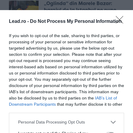
„Oglinda” din Marele Bazar:
barajul de la Istanbul ne pune
față în față cu superficialitatea și
Lead.ro -
Do Not Process My Personal Information
compromisurile fotbalului nostru
acum 5 luni
If you wish to opt-out of the sale, sharing to third parties, or
processing of your personal or sensitive information for
targeted advertising by us, please use the below opt-out
Neînvinșii | Răzvan Nedu: „Știu
section to confirm your selection. Please note that after your
cât de greu mi-a fost mie și aș
opt-out request is processed you may continue seeing
vrea să nu le fie greu și altora”
interest-based ads based on personal information utilized by
acum 8 luni
us or personal information disclosed to third parties prior to
your opt-out. You may separately opt-out of the further
disclosure of your personal information by third parties on the
IAB’s list of downstream participants. This information may
„Masterclass” Mircea Lucescu:
also be disclosed by us to third parties on the
IAB’s List of
lecția de viață a „bătrânului” de
Downstream Participants
that may further disclose it to other
80 de ani căruia nu i-a mai
third parties.
rămas pe lume decât succesul
acum 10 luni
Personal Data Processing Opt Outs