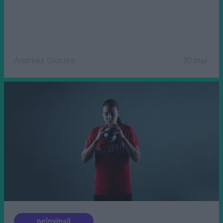
Andreea Giuclea
20 mai
neînvinșii