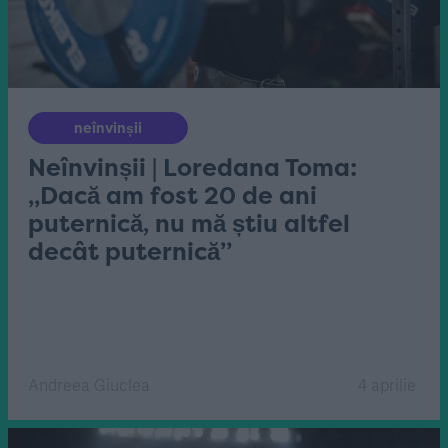
neînvinșii
Neînvinșii | Loredana Toma:
„Dacă am fost 20 de ani
puternică, nu mă știu altfel
decât puternică”
Andreea Giuclea
4 aprilie