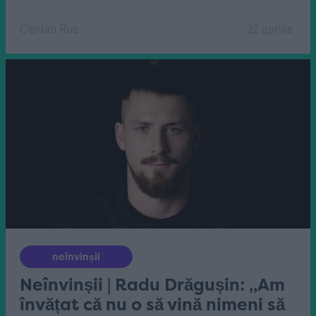
Ciprian Rus
22 aprilie
neînvinșii
Neînvinșii | Radu Drăgușin: „Am
învățat că nu o să vină nimeni să