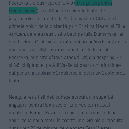
Podravka s-a dus repede la 4-0 (
trei goluri pentru
Milosavljevic
), profitând de replierile lente ale
jucătoarelor antrenate de Adrian Vasile. CSM a găsit
primele goluri de la distanță, prin Cristina Neagu și Elilie
Arntzen, care au reușit să o bată pe Iulia Dumanska. Iar
când Jelena Grubisic a parat două aruncări de la 7 metri
consecutive, CSM a strâns scorul la 4-3. Însă tot
Podravka, prin alte câteva atacuri iuți, s-a desprins, 7-4
și 8-5, obligându-l pe Adi Vasile să ceară un prim time-
out pentru a sublinia că replierea în defensivă este prea
lentă.
Neagu a reușit să deblocheze atacul cu o superbă
angajare pentru Ramusovic, iar dincolo, în atacul
croatelor, Bianca Bazaliu a reușit să marcheze două
goluri de la nouă metri în poarta unei Grubisic înlocuită,
după vreo 20 de minute, de olandeza Tess Wester.