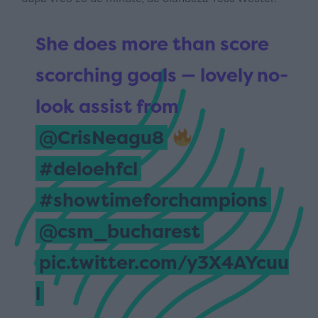
She does more than score
scorching goals — lovely no-
look assist from
@CrisNeagu8
#deloehfcl
#showtimeforchampions
@csm_bucharest
pic.twitter.com/y3X4AYcuu
l