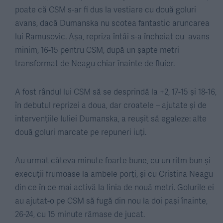
poate că CSM s-ar fi dus la vestiare cu două goluri
avans, dacă Dumanska nu scotea fantastic aruncarea
lui Ramusovic. Așa, repriza întâi s-a încheiat cu avans
minim, 16-15 pentru CSM, după un șapte metri
transformat de Neagu chiar înainte de fluier.
A fost rândul lui CSM să se desprindă la +2, 17-15 și 18-16,
în debutul reprizei a doua, dar croatele – ajutate și de
intervențiile Iuliei Dumanska, a reușit să egaleze: alte
două goluri marcate pe repuneri iuți.
Au urmat câteva minute foarte bune, cu un ritm bun și
execuții frumoase la ambele porți, și cu Cristina Neagu
din ce în ce mai activă la linia de nouă metri. Golurile ei
au ajutat-o pe CSM să fugă din nou la doi pași înainte,
26-24, cu 15 minute rămase de jucat.