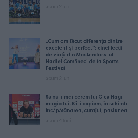
acum 2 luni
„Cum am făcut diferența dintre
excelent și perfect”: cinci lecții
de viață din Masterclass-ul
Nadiei Comăneci de la Sports
Festival
acum 2 luni
Să nu-i mai cerem lui Gică Hagi
magia lui. Să-i copiem, în schimb,
încăpățânarea, curajul, pasiunea
acum 4 luni