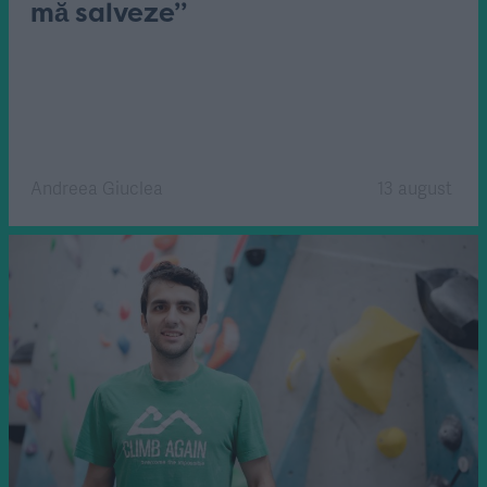
mă salveze”
Andreea Giuclea
13 august