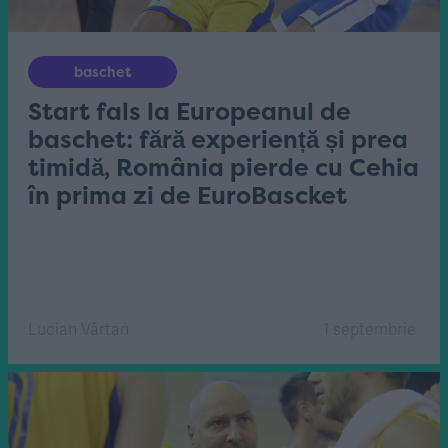
baschet
Start fals la Europeanul de
baschet: fără experiență și prea
timidă, România pierde cu Cehia
în prima zi de EuroBascket
Lucian Vârtan
1 septembrie