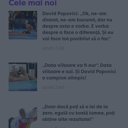
Cele mai noi
David Popovici: „Ok, ne-am
distrat, ne-am bucurat, dar nu
despre asta e vorba. E vorba
despre a face o diferență. Și eu
voi face tot posibilul să o fac”
acum 2 ani
„Data viitoare va fi aur”. Data
viitoare e azi. Și David Popovici
e campion olimpic!
acum 2 ani
„Doar dacă poți să o iei de la
zero, egală cu toată lumea, poți
obține alte rezultate!”