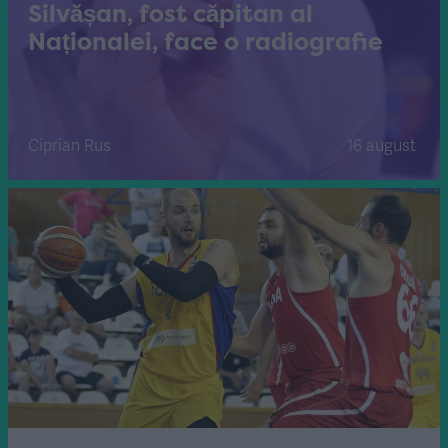
Silvășan, fost căpitan al
Naționalei, face o radiografie
Ciprian Rus
16 august