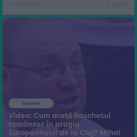
Lucian Vârtan
21 august
baschet
Video: Cum arată baschetul
românesc în pragul
Europeanului de la Cluj? Mihai