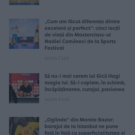
„Cum am făcut diferența dintre
excelent și perfect”: cinci lecții
de viață din Masterclass-ul
Nadiei Comăneci de la Sports
Festival
acum 2 luni
Să nu-i mai cerem lui Gică Hagi
magia lui. Să-i copiem, în schimb,
încăpățânarea, curajul, pasiunea
acum 4 luni
„Oglinda” din Marele Bazar:
barajul de la Istanbul ne pune
față în față cu superficialitatea și