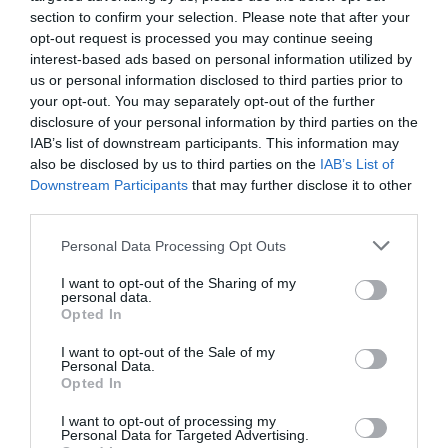
section to confirm your selection. Please note that after your
opt-out request is processed you may continue seeing
interest-based ads based on personal information utilized by
us or personal information disclosed to third parties prior to
your opt-out. You may separately opt-out of the further
disclosure of your personal information by third parties on the
IAB’s list of downstream participants. This information may
baschet
also be disclosed by us to third parties on the
IAB’s List of
„Dacă pornești cu premiza că e
Downstream Participants
that may further disclose it to other
third parties.
imposibil să ajungi în NBA,
degeaba muncești.” Un tânăr a
Personal Data Processing Opt Outs
descoperit importanța pregătirii
I want to opt-out of the Sharing of my
mentale și vrea să-i ajute și pe
personal data.
Opted In
alții
I want to opt-out of the Sale of my
Personal Data.
Opted In
Andreea Giuclea
6 iulie
I want to opt-out of processing my
Personal Data for Targeted Advertising.