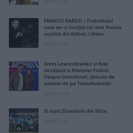
acum 2 ani
FRANCO BARESI / Fotbalistul
care ne-a învățat cel mai frumos
cuvânt din fotbal: Libero
acum 5 zile
Anna Lewandowska și fața
nevăzută a Planetei Fotbal.
Despre transferuri, dincolo de
sumele de pe Transfermarkt
acum 1 lună
Ei sunt Zburătorii din Sibiu
acum 2 luni