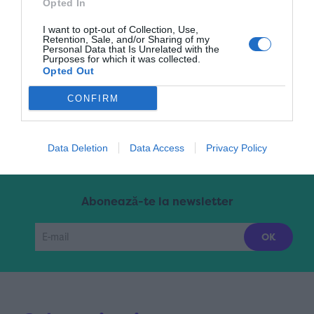
Opted In
I want to opt-out of Collection, Use,
Retention, Sale, and/or Sharing of my
Pagina 5 din 6
« Prima
«
...
2
3
4
Personal Data that Is Unrelated with the
Purposes for which it was collected.
Opted Out
5
6
»
CONFIRM
Data Deletion
Data Access
Privacy Policy
Abonează-te la newsletter