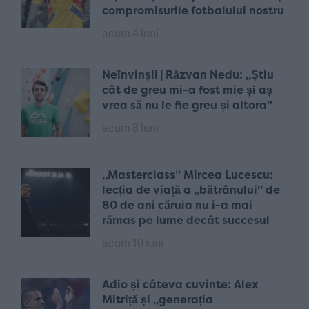
compromisurile fotbalului nostru
acum 4 luni
Neînvinșii | Răzvan Nedu: „Știu
cât de greu mi-a fost mie și aș
vrea să nu le fie greu și altora”
acum 8 luni
„Masterclass” Mircea Lucescu:
lecția de viață a „bătrânului” de
80 de ani căruia nu i-a mai
rămas pe lume decât succesul
acum 10 luni
Adio și câteva cuvinte: Alex
Mitriță și „generația