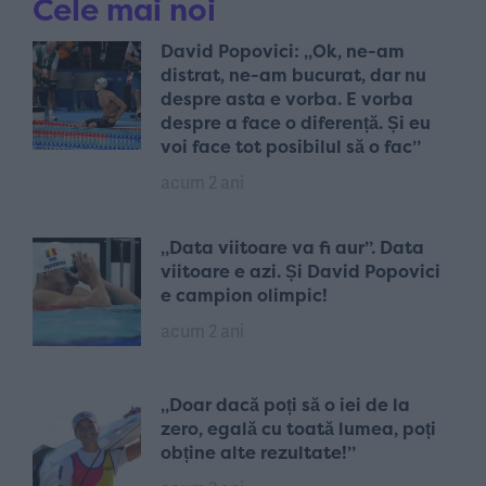
Cele mai noi
David Popovici: „Ok, ne-am
distrat, ne-am bucurat, dar nu
despre asta e vorba. E vorba
despre a face o diferență. Și eu
voi face tot posibilul să o fac”
acum 2 ani
„Data viitoare va fi aur”. Data
viitoare e azi. Și David Popovici
e campion olimpic!
acum 2 ani
„Doar dacă poți să o iei de la
zero, egală cu toată lumea, poți
obține alte rezultate!”