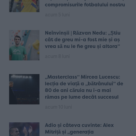
compromisurile fotbalului nostru
acum 5 luni
Neînvinșii | Răzvan Nedu: „Știu
cât de greu mi-a fost mie și aș
vrea să nu le fie greu și altora”
acum 8 luni
„Masterclass” Mircea Lucescu:
lecția de viață a „bătrânului” de
80 de ani căruia nu i-a mai
rămas pe lume decât succesul
acum 10 luni
Adio și câteva cuvinte: Alex
Mitriță și „generația