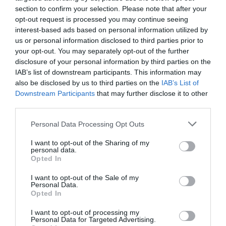
section to confirm your selection. Please note that after your
opt-out request is processed you may continue seeing
interest-based ads based on personal information utilized by
us or personal information disclosed to third parties prior to
your opt-out. You may separately opt-out of the further
disclosure of your personal information by third parties on the
IAB’s list of downstream participants. This information may
rusia 2018
also be disclosed by us to third parties on the
IAB’s List of
Recap. Ce a fost și ce-o să vină:
Downstream Participants
that may further disclose it to other
third parties.
Încep micile finale din grupe
Personal Data Processing Opt Outs
I want to opt-out of the Sharing of my
personal data.
Opted In
I want to opt-out of the Sale of my
Personal Data.
Opted In
Codruț Baciu
25 iunie
I want to opt-out of processing my
Personal Data for Targeted Advertising.