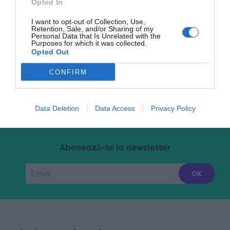
Opted In
I want to opt-out of Collection, Use,
Retention, Sale, and/or Sharing of my
Pagina 9 din 18
« Prima
«
...
7
8
9
Personal Data that Is Unrelated with the
Purposes for which it was collected.
Opted Out
10
11
...
»
Ultima »
CONFIRM
Data Deletion
Data Access
Privacy Policy
Abonează-te la newsletter