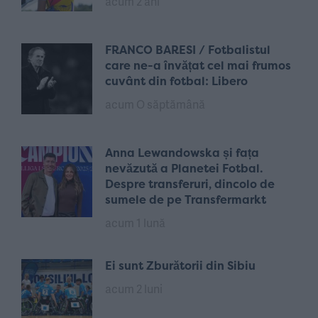
acum 2 ani
FRANCO BARESI / Fotbalistul
care ne-a învățat cel mai frumos
cuvânt din fotbal: Libero
acum O săptămână
Anna Lewandowska și fața
nevăzută a Planetei Fotbal.
Despre transferuri, dincolo de
sumele de pe Transfermarkt
acum 1 lună
Ei sunt Zburătorii din Sibiu
acum 2 luni