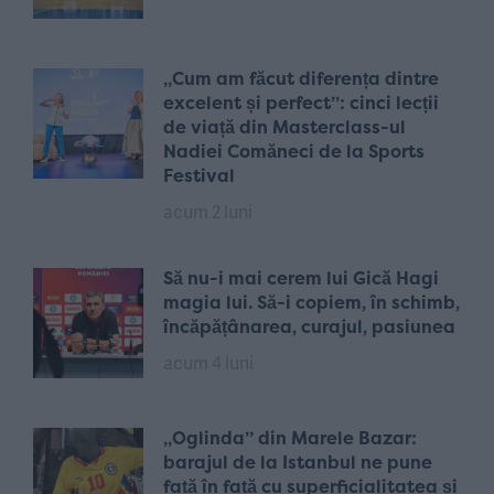
„Cum am făcut diferența dintre
excelent și perfect”: cinci lecții
de viață din Masterclass-ul
Nadiei Comăneci de la Sports
Festival
acum 2 luni
Să nu-i mai cerem lui Gică Hagi
magia lui. Să-i copiem, în schimb,
încăpățânarea, curajul, pasiunea
acum 4 luni
„Oglinda” din Marele Bazar:
barajul de la Istanbul ne pune
față în față cu superficialitatea și