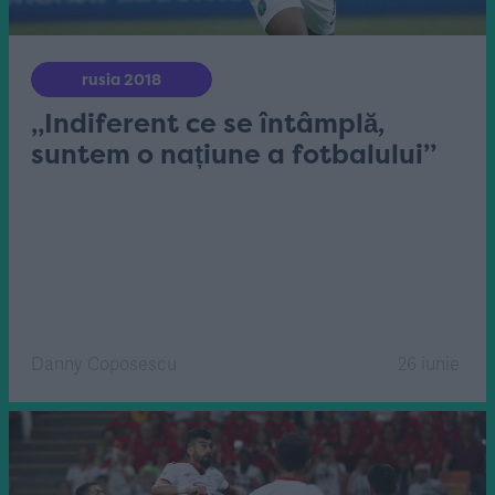
rusia 2018
„Indiferent ce se întâmplă,
suntem o națiune a fotbalului”
Danny Coposescu
26 iunie