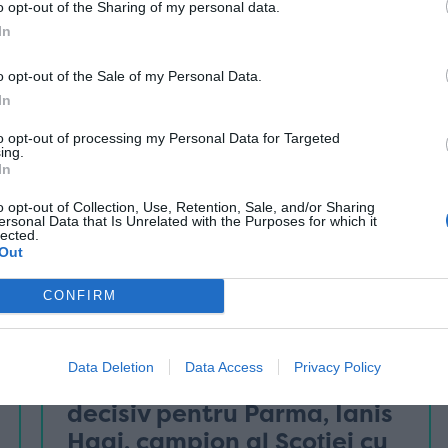
15 martie
o opt-out of the Sharing of my personal data.
In
o opt-out of the Sale of my Personal Data.
In
to opt-out of processing my Personal Data for Targeted
ing.
In
o opt-out of Collection, Use, Retention, Sale, and/or Sharing
ersonal Data that Is Unrelated with the Purposes for which it
lected.
Out
CONFIRM
„stranierii”
Data Deletion
Data Access
Privacy Policy
Stranierii | Valentin Mihăilă,
decisiv pentru Parma, Ianis
Hagi, campion al Scoției cu