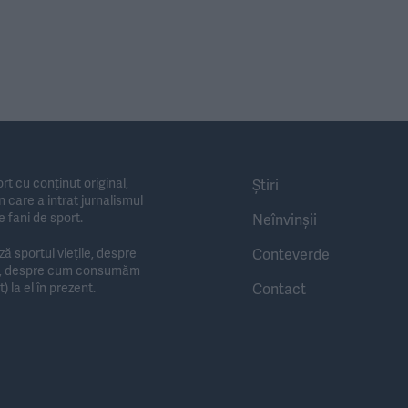
rt cu conținut original,
Știri
 care a intrat jurnalismul
e fani de sport.
Neînvinșii
Conteverde
 sportul viețile, despre
te, despre cum consumăm
Contact
) la el în prezent.