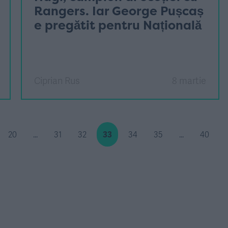
Rangers. Iar George Pușcaș
e pregătit pentru Națională
Ciprian Rus
8 martie
20
...
31
32
33
34
35
...
40