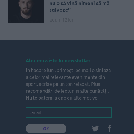
nu o să vină nimeni să mă
salveze”
acum 12 luni
Abonează-te la newsletter
În fiecare luni, primești pe mail o sinteză
a celor mai relevante evenimente din
sport, scrise pe un ton relaxat. Plus
recomandări de lecturi și alte bunătăți.
Nu te batem la cap cu alte motive.