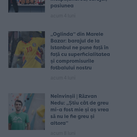
pasiunea
acum 4 luni
„Oglinda” din Marele
Bazar: barajul de la
Istanbul ne pune față în
față cu superficialitatea
și compromisurile
fotbalului nostru
acum 4 luni
Neînvinșii | Răzvan
Nedu: „Știu cât de greu
mi-a fost mie și aș vrea
să nu le fie greu și
altora”
acum 8 luni