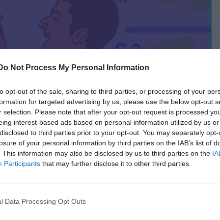
Do Not Process My Personal Information
to opt-out of the sale, sharing to third parties, or processing of your per
formation for targeted advertising by us, please use the below opt-out s
r selection. Please note that after your opt-out request is processed y
eing interest-based ads based on personal information utilized by us or
disclosed to third parties prior to your opt-out. You may separately opt-
omena”: Valentin Mihăilă și Dennis
losure of your personal information by third parties on the IAB’s list of
. This information may also be disclosed by us to third parties on the
IA
, Nicolae Stanciu e tot mai bun.
Participants
that may further disclose it to other third parties.
 de revenire
l Data Processing Opt Outs