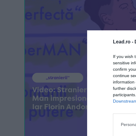
Lead.ro -
If you wish 
sensitive in
confirm you
continue se
„stranierii”
information 
Video: Stranierii | „Parma R
further disc
participants
Man impresionează în Serie A
Downstream 
Iar Florin Andone e aproape
Persona