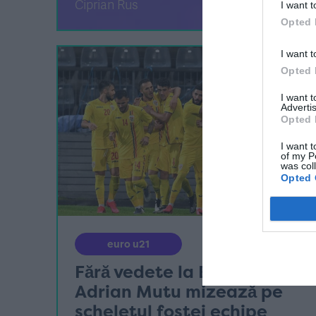
Ciprian Rus
I want t
Opted 
I want t
Opted 
I want 
Advertis
Opted 
I want t
of my P
was col
Opted 
euro u21
Fără vedete la EURO U21:
Adrian Mutu mizează pe
scheletul fostei echipe