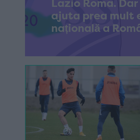
Lazio Roma. Dar 
ajuta prea mult 
națională a Româ