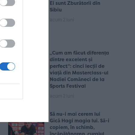
Ei sunt Zburătorii din
Sibiu
acum 2 luni
„Cum am făcut diferența
dintre excelent și
perfect”: cinci lecții de
viață din Masterclass-ul
Nadiei Comăneci de la
Sports Festival
acum 2 luni
Să nu-i mai cerem lui
Gică Hagi magia lui. Să-i
copiem, în schimb,
încăpățânarea, curajul,