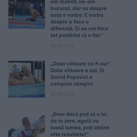
am distrat, ne-am
bucurat, dar nu despre
asta e vorba. E vorba
despre a face o
diferență. Și eu voi face
tot posibilul să o fac”
acum 2 ani
„Data viitoare va fi aur”.
Data viitoare e azi. Și
David Popovici e
campion olimpic!
acum 2 ani
„Doar dacă poți să o iei
de la zero, egală cu
toată lumea, poți obține
alte rezultate!”