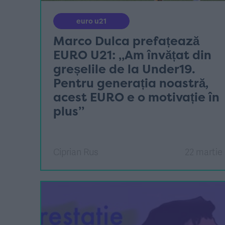
euro u21
Marco Dulca prefațează
EURO U21: „Am învățat din
greșelile de la Under19.
Pentru generația noastră,
acest EURO e o motivație în
plus”
Ciprian Rus
22 martie