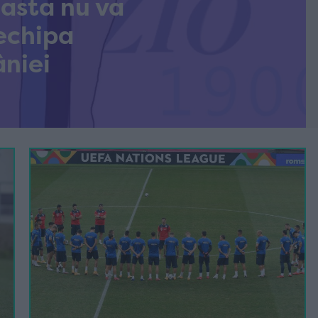
asta nu va
echipa
niei