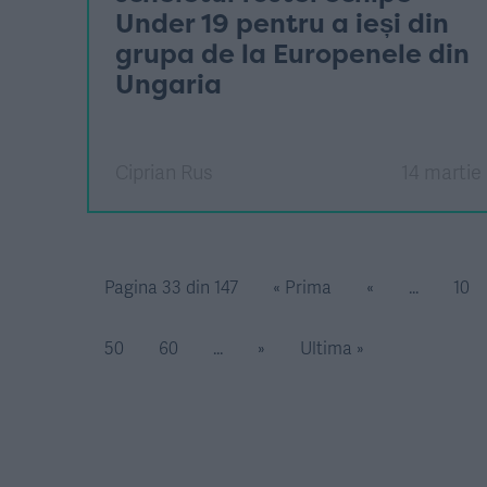
Under 19 pentru a ieși din
grupa de la Europenele din
Ungaria
Ciprian Rus
14 martie
Pagina 33 din 147
« Prima
«
...
10
50
60
...
»
Ultima »