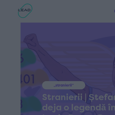
„stranierii”
Stranierii | Ștef
deja o legendă în 