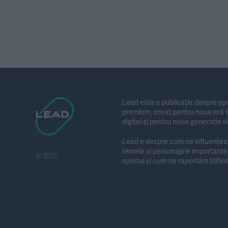
Lead este o publicație despre spo
premium, creat pentru noua eră în
digital și pentru noua generație d
Lead e despre cum ne influențează
temele și personajele importan
© 2026
sportul și cum ne raportăm (diferit