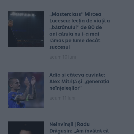
„Masterclass” Mircea
Lucescu: lecția de viață a
„bătrânului” de 80 de
ani căruia nu i-a mai
rămas pe lume decât
succesul
acum 10 luni
Adio și câteva cuvinte:
Alex Mitriță și „generația
neînțeleșilor”
acum 11 luni
Neînvinșii | Radu
Drăgușin: „Am învățat că