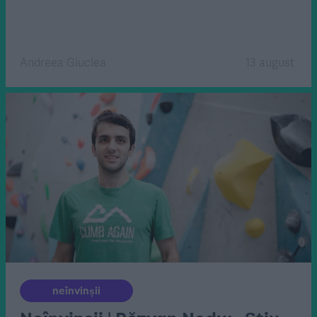
Andreea Giuclea
13 august
neînvinșii