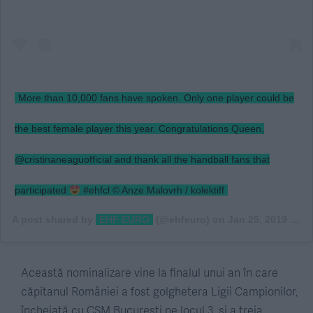
More than 10,000 fans have spoken. Only one player could be
the best female player this year. Congratulations Queen,
@cristinaneaguofficial and thank all the handball fans that
participated
#ehfcl © Anze Malovrh / kolektiff
A post shared by
EHF EURO
(@ehfeuro) on
Jan 25, 2019 at 10:20am PST
Această nominalizare vine la finalul unui an în care
căpitanul României a fost golghetera Ligii Campionilor,
încheiată cu CSM București pe locul 3, și a treia