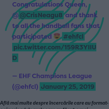
Congratulations Queen,
@
@CrisNeagu8
and thank
to all the handball fans that
participated
#ehfcl
pic.twitter.com/159R3YIIU
D
— EHF Champions League
(@ehfcl)
January 25, 2019
Află mai multe despre încercările care au format-