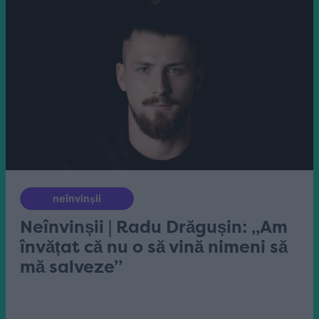
neînvinșii
Neînvinșii | Radu Drăgușin: „Am
învățat că nu o să vină nimeni să
mă salveze”