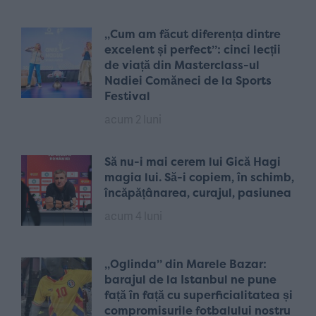
„Cum am făcut diferența dintre
excelent și perfect”: cinci lecții
de viață din Masterclass-ul
Nadiei Comăneci de la Sports
Festival
acum 2 luni
Să nu-i mai cerem lui Gică Hagi
magia lui. Să-i copiem, în schimb,
încăpățânarea, curajul, pasiunea
acum 4 luni
„Oglinda” din Marele Bazar:
barajul de la Istanbul ne pune
față în față cu superficialitatea și
compromisurile fotbalului nostru