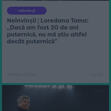
neînvinșii
Neînvinșii | Loredana Toma:
„Dacă am fost 20 de ani
puternică, nu mă știu altfel
decât puternică”
Andreea Giuclea
4 aprilie