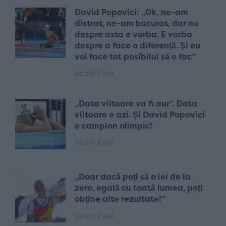
David Popovici: „Ok, ne-am
distrat, ne-am bucurat, dar nu
despre asta e vorba. E vorba
despre a face o diferență. Și eu
voi face tot posibilul să o fac”
acum 2 ani
„Data viitoare va fi aur”. Data
viitoare e azi. Și David Popovici
e campion olimpic!
acum 2 ani
„Doar dacă poți să o iei de la
zero, egală cu toată lumea, poți
obține alte rezultate!”
acum 2 ani