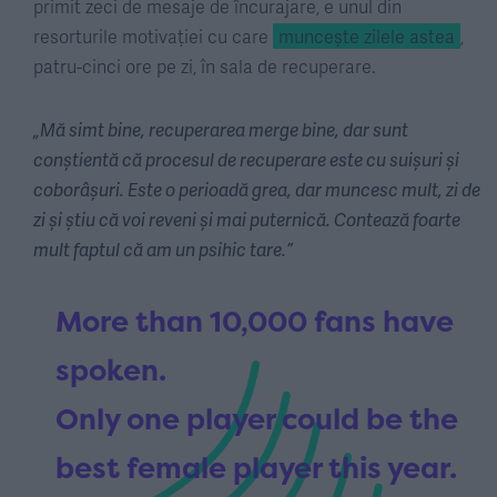
primit zeci de mesaje de încurajare, e unul din
resorturile motivației cu care
muncește zilele astea
,
patru-cinci ore pe zi, în sala de recuperare.
„Mă simt bine, recuperarea merge bine, dar sunt
conștientă că procesul de recuperare este cu suișuri și
coborâșuri. Este o perioadă grea, dar muncesc mult, zi de
zi și știu că voi reveni și mai puternică. Contează foarte
mult faptul că am un psihic tare.”
More than 10,000 fans have
spoken.
Only one player could be the
best female player this year.