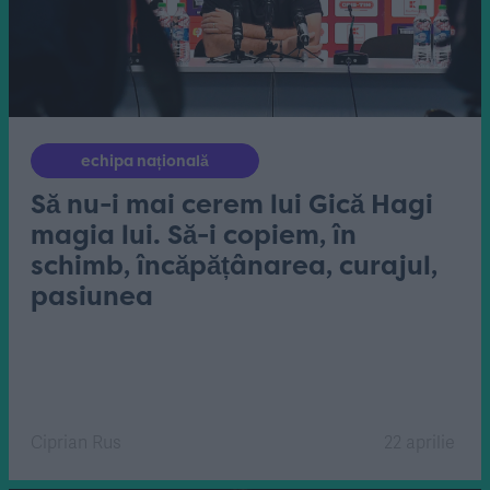
echipa națională
Să nu-i mai cerem lui Gică Hagi
magia lui. Să-i copiem, în
schimb, încăpățânarea, curajul,
pasiunea
Ciprian Rus
22 aprilie