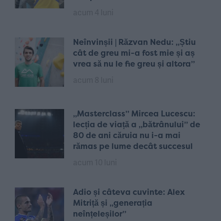
acum 4 luni
Neînvinșii | Răzvan Nedu: „Știu
cât de greu mi-a fost mie și aș
vrea să nu le fie greu și altora”
acum 8 luni
„Masterclass” Mircea Lucescu:
lecția de viață a „bătrânului” de
80 de ani căruia nu i-a mai
rămas pe lume decât succesul
acum 10 luni
Adio și câteva cuvinte: Alex
Mitriță și „generația
neînțeleșilor”