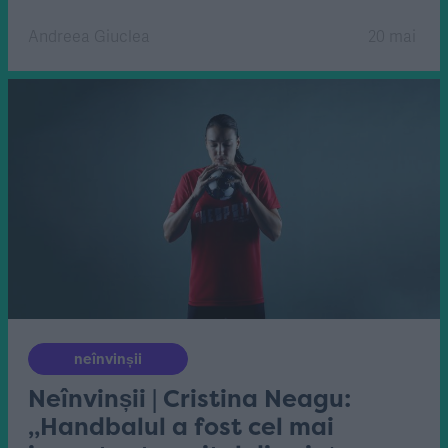
Andreea Giuclea
20 mai
neînvinșii
Neînvinșii | Cristina Neagu:
„Handbalul a fost cel mai