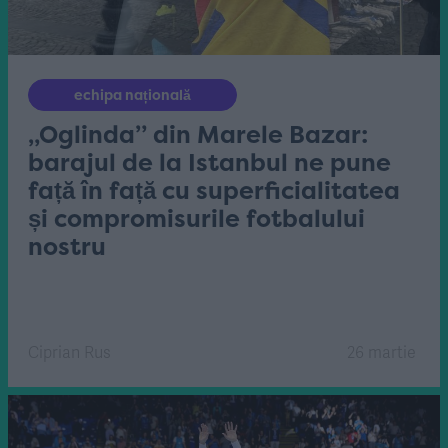
echipa națională
„Oglinda” din Marele Bazar:
barajul de la Istanbul ne pune
față în față cu superficialitatea
și compromisurile fotbalului
nostru
Ciprian Rus
26 martie