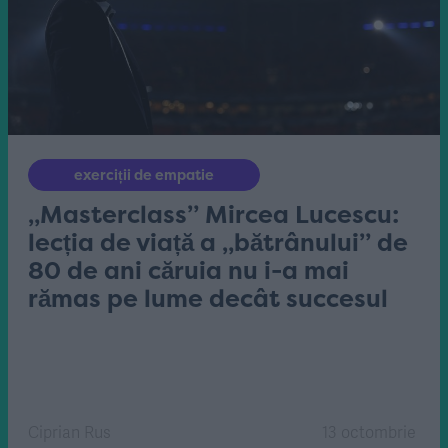
exerciții de empatie
„Masterclass” Mircea Lucescu:
lecția de viață a „bătrânului” de
80 de ani căruia nu i-a mai
rămas pe lume decât succesul
Ciprian Rus
13 octombrie