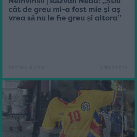
Neînvinșii | Răzvan Nedu: „Știu
cât de greu mi-a fost mie și aș
vrea să nu le fie greu și altora”
Andreea Giuclea
6 decembrie