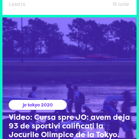
Lead.ro
16 iunie
jo tokyo 2020
Video: Cursa spre JO: avem deja
93 de sportivi calificați la
Jocurile Olimpice de la Tokyo.