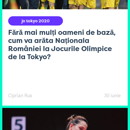
jo tokyo 2020
Fără mai mulți oameni de bază,
cum va arăta Naționala
României la Jocurile Olimpice
de la Tokyo?
Ciprian Rus
30 iunie