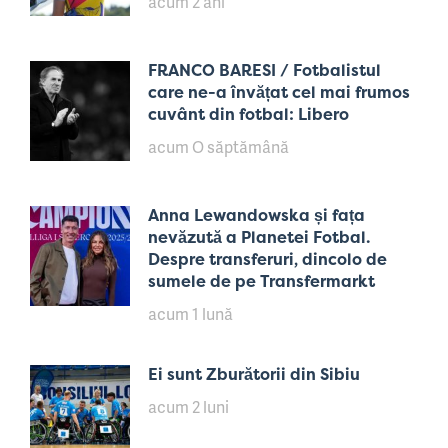
acum 2 ani
FRANCO BARESI / Fotbalistul
care ne-a învățat cel mai frumos
cuvânt din fotbal: Libero
acum O săptămână
Anna Lewandowska și fața
nevăzută a Planetei Fotbal.
Despre transferuri, dincolo de
sumele de pe Transfermarkt
acum 1 lună
Ei sunt Zburătorii din Sibiu
acum 2 luni