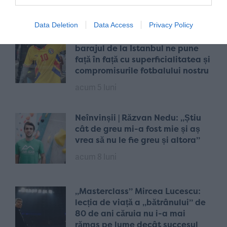
acum 4 luni
Data Deletion
Data Access
Privacy Policy
„Oglinda” din Marele Bazar:
barajul de la Istanbul ne pune
față în față cu superficialitatea și
compromisurile fotbalului nostru
acum 5 luni
Neînvinșii | Răzvan Nedu: „Știu
cât de greu mi-a fost mie și aș
vrea să nu le fie greu și altora”
acum 8 luni
„Masterclass” Mircea Lucescu:
lecția de viață a „bătrânului” de
80 de ani căruia nu i-a mai
rămas pe lume decât succesul