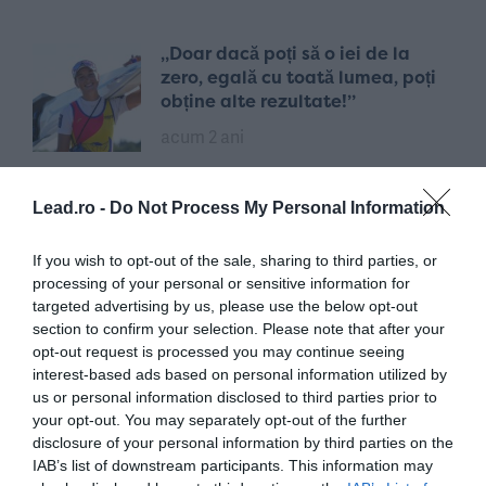
„Doar dacă poți să o iei de la
zero, egală cu toată lumea, poți
obține alte rezultate!”
acum 2 ani
Lead.ro -
Do Not Process My Personal Information
FRANCO BARESI / Fotbalistul
care ne-a învățat cel mai frumos
cuvânt din fotbal: Libero
If you wish to opt-out of the sale, sharing to third parties, or
processing of your personal or sensitive information for
acum O săptămână
targeted advertising by us, please use the below opt-out
section to confirm your selection. Please note that after your
opt-out request is processed you may continue seeing
Anna Lewandowska și fața
interest-based ads based on personal information utilized by
nevăzută a Planetei Fotbal.
us or personal information disclosed to third parties prior to
Despre transferuri, dincolo de
your opt-out. You may separately opt-out of the further
sumele de pe Transfermarkt
disclosure of your personal information by third parties on the
IAB’s list of downstream participants. This information may
acum 1 lună