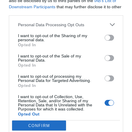
also be disclosed by us to third parties on the
IAB’s List of
Downstream Participants
that may further disclose it to other
third parties.
Ei sunt Zburătorii din Sibiu
acum 2 luni
Personal Data Processing Opt Outs
I want to opt-out of the Sharing of my
personal data.
Opted In
I want to opt-out of the Sale of my
„Cum am făcut diferența dintre
Personal Data.
excelent și perfect”: cinci lecții
Opted In
de viață din Masterclass-ul
Nadiei Comăneci de la Sports
I want to opt-out of processing my
Personal Data for Targeted Advertising.
Festival
Opted In
acum 2 luni
I want to opt-out of Collection, Use,
Retention, Sale, and/or Sharing of my
Personal Data that Is Unrelated with the
Purposes for which it was collected.
Să nu-i mai cerem lui Gică Hagi
Opted Out
magia lui. Să-i copiem, în schimb,
încăpățânarea, curajul, pasiunea
CONFIRM