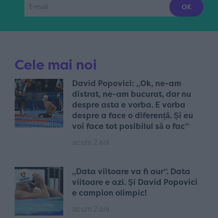
Cele mai noi
David Popovici: „Ok, ne-am
distrat, ne-am bucurat, dar nu
despre asta e vorba. E vorba
despre a face o diferență. Și eu
voi face tot posibilul să o fac”
acum 2 ani
„Data viitoare va fi aur”. Data
viitoare e azi. Și David Popovici
e campion olimpic!
acum 2 ani