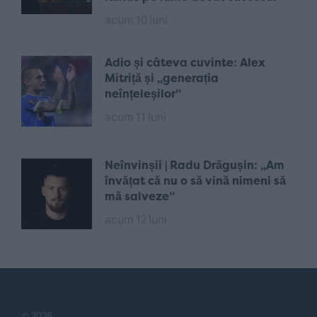
acum 10 luni
Adio și câteva cuvinte: Alex
Mitriță și „generația
neînțeleșilor”
acum 11 luni
Neînvinșii | Radu Drăgușin: „Am
învățat că nu o să vină nimeni să
mă salveze”
acum 12 luni
© 2026