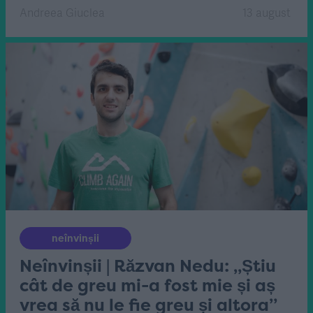
Andreea Giuclea
13 august
neînvinșii
Neînvinșii | Răzvan Nedu: „Știu
cât de greu mi-a fost mie și aș
vrea să nu le fie greu și altora”