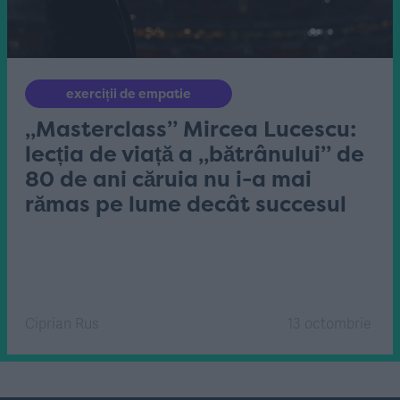
exerciții de empatie
„Masterclass” Mircea Lucescu:
lecția de viață a „bătrânului” de
80 de ani căruia nu i-a mai
rămas pe lume decât succesul
Ciprian Rus
13 octombrie