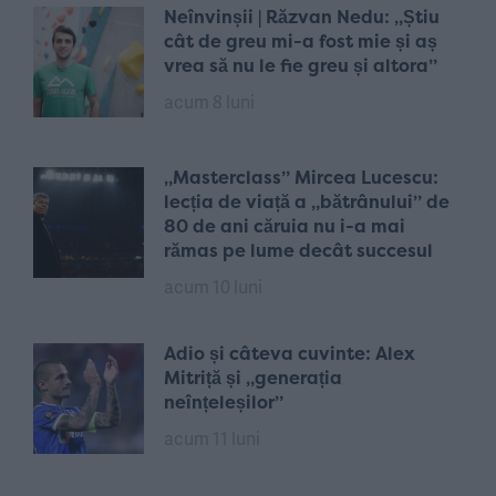
Neînvinșii | Răzvan Nedu: „Știu
cât de greu mi-a fost mie și aș
vrea să nu le fie greu și altora”
acum 8 luni
„Masterclass” Mircea Lucescu:
lecția de viață a „bătrânului” de
80 de ani căruia nu i-a mai
rămas pe lume decât succesul
acum 10 luni
Adio și câteva cuvinte: Alex
Mitriță și „generația
neînțeleșilor”
acum 11 luni