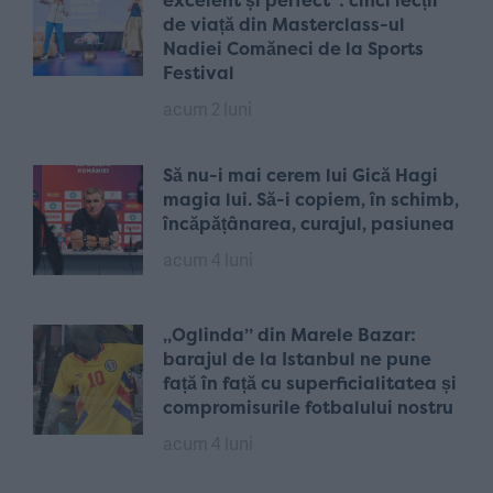
excelent și perfect”: cinci lecții
de viață din Masterclass-ul
Nadiei Comăneci de la Sports
Festival
acum 2 luni
Să nu-i mai cerem lui Gică Hagi
magia lui. Să-i copiem, în schimb,
încăpățânarea, curajul, pasiunea
acum 4 luni
„Oglinda” din Marele Bazar:
barajul de la Istanbul ne pune
față în față cu superficialitatea și
compromisurile fotbalului nostru
acum 4 luni