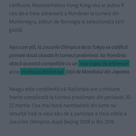
calificare. Reprezentativa Hong Kong-ului ar putea fi
cea de-a treia adversară a României la turneul din
Muntenegru, alături de Norvegia și selecționata țării
gazdă.
Așa cum știi, la Jocurile Olimpice de la Tokyo se califică
primele două clasate în turneul preliminar. Iar România
atacă această competiție cu un
nou cuplu de antrenori
și cu
multe jucătoare noi
față de Mondialul din Japonia.
Neagu este conștientă că Naționala are o misiune
foarte complicată la turneul preolimpic din perioada 20-
22 martie. Cea mai bună handbalistă din lume nu
renunță însă la visul său de a participa a treia ediție a
Jocurilor Olimpice, după Beijing 2008 și Rio 2016.