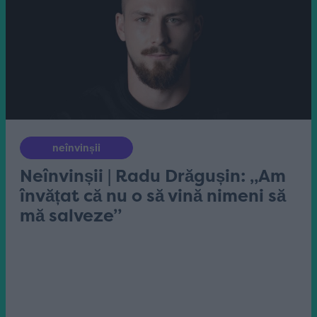
neînvinșii
Neînvinșii | Radu Drăgușin: „Am
învățat că nu o să vină nimeni să
mă salveze”