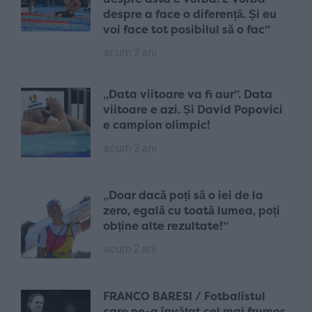
despre a face o diferență. Și eu
voi face tot posibilul să o fac”
acum 2 ani
„Data viitoare va fi aur”. Data
viitoare e azi. Și David Popovici
e campion olimpic!
acum 2 ani
„Doar dacă poți să o iei de la
zero, egală cu toată lumea, poți
obține alte rezultate!”
acum 2 ani
FRANCO BARESI / Fotbalistul
care ne-a învățat cel mai frumos