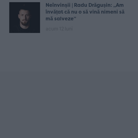
Neînvinșii | Radu Drăgușin: „Am
învățat că nu o să vină nimeni să
mă salveze”
acum 12 luni