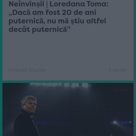
Neînvinșii | Loredana Toma:
„Dacă am fost 20 de ani
puternică, nu mă știu altfel
decât puternică”
Andreea Giuclea
4 aprilie