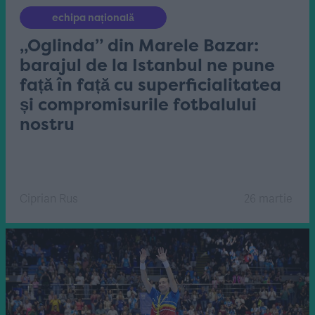
echipa națională
„Oglinda” din Marele Bazar:
barajul de la Istanbul ne pune
față în față cu superficialitatea
și compromisurile fotbalului
nostru
Ciprian Rus
26 martie