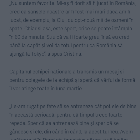
„Nu suntem favorite. Mi-aș fi dorit să fi jucat în România,
cred că șansele noastre ar fi fost mai mari dacă am fi
jucat, de exemplu, la Cluj, cu opt-nouă mii de oameni în
spate. Chiar și așa, este sport, orice se poate întâmpla
în 60 de minute. Știu că va fi foarte greu, însă eu cred
până la capăt și voi da totul pentru ca România să
ajungă la Tokyo”, a spus Cristina.
Căpitanul echipei naționale a transmis un mesaj și
pentru colegele de la echipă și speră că vârful de formă
îl vor atinge toate în luna martie.
„Le-am rugat pe fete să se antreneze cât pot ele de bine
în această perioadă, pentru că timpul trece foarte
repede. Sper că se antrenează bine și sper că se
gândesc și ele, din când în când, la acest turneu. Avem
jucătoare și în România împotriva cărora o să jucăm