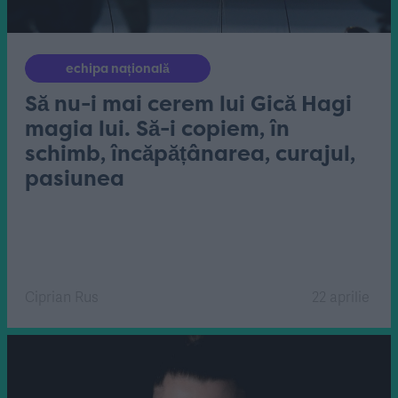
echipa națională
Să nu-i mai cerem lui Gică Hagi
magia lui. Să-i copiem, în
schimb, încăpățânarea, curajul,
pasiunea
Ciprian Rus
22 aprilie