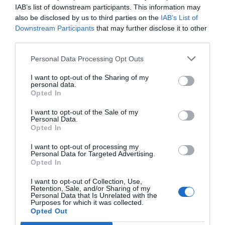
IAB’s list of downstream participants. This information may
also be disclosed by us to third parties on the
IAB’s List of
Downstream Participants
that may further disclose it to other
Top Stories
third parties.
Personal Data Processing Opt Outs
I want to opt-out of the Sharing of my
personal data.
Opted In
I want to opt-out of the Sale of my
Personal Data.
Opted In
I want to opt-out of processing my
Personal Data for Targeted Advertising.
Opted In
I want to opt-out of Collection, Use,
Retention, Sale, and/or Sharing of my
Personal Data that Is Unrelated with the
sports festival
Purposes for which it was collected.
Opted Out
„Cum am făcut diferența dintre