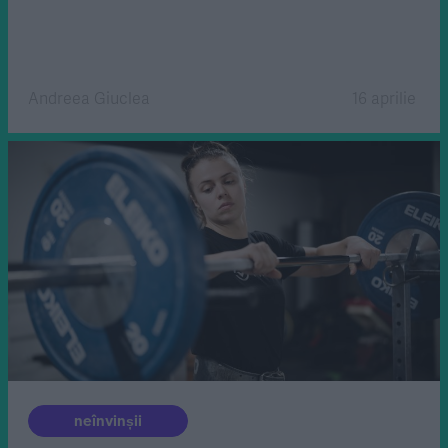
Andreea Giuclea
16 aprilie
neînvinșii