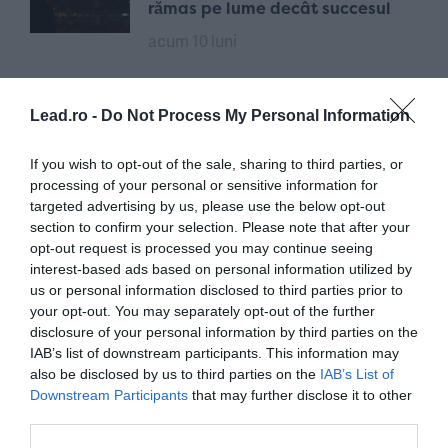
rămas pe lume decât succesul
acum 10 luni
Adio și câteva cuvinte: Alex
Lead.ro -
Do Not Process My Personal Information
Mitriță și „generația
neînțeleșilor”
If you wish to opt-out of the sale, sharing to third parties, or
acum 11 luni
processing of your personal or sensitive information for
targeted advertising by us, please use the below opt-out
section to confirm your selection. Please note that after your
Neînvinșii | Radu Drăgușin: „Am
opt-out request is processed you may continue seeing
învățat că nu o să vină nimeni să
interest-based ads based on personal information utilized by
mă salveze”
us or personal information disclosed to third parties prior to
your opt-out. You may separately opt-out of the further
acum 12 luni
disclosure of your personal information by third parties on the
IAB’s list of downstream participants. This information may
also be disclosed by us to third parties on the
IAB’s List of
Downstream Participants
that may further disclose it to other
third parties.