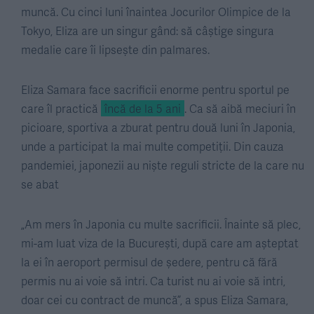
muncă. Cu cinci luni înaintea Jocurilor Olimpice de la
Tokyo, Eliza are un singur gând: să câștige singura
medalie care îi lipsește din palmares.
Eliza Samara face sacrificii enorme pentru sportul pe
care îl practică
încă de la 5 ani
. Ca să aibă meciuri în
picioare, sportiva a zburat pentru două luni în Japonia,
unde a participat la mai multe competiții. Din cauza
pandemiei, japonezii au niște reguli stricte de la care nu
se abat
„Am mers în Japonia cu multe sacrificii. Înainte să plec,
mi-am luat viza de la București, după care am așteptat
la ei în aeroport permisul de ședere, pentru că fără
permis nu ai voie să intri. Ca turist nu ai voie să intri,
doar cei cu contract de muncă”, a spus Eliza Samara,