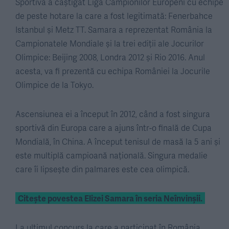
Sportiva a câștigat Liga Campionilor Europeni cu echipe
de peste hotare la care a fost legitimată: Fenerbahce
Istanbul și Metz TT. Samara a reprezentat România la
Campionatele Mondiale și la trei ediții ale Jocurilor
Olimpice: Beijing 2008, Londra 2012 și Rio 2016. Anul
acesta, va fi prezentă cu echipa României la Jocurile
Olimpice de la Tokyo.
Ascensiunea ei a început în 2012, când a fost singura
sportivă din Europa care a ajuns într-o finală de Cupa
Mondială, în China. A început tenisul de masă la 5 ani și
este multiplă campioană națională. Singura medalie
care îi lipsește din palmares este cea olimpică.
Citește povestea Elizei Samara în seria Neînvinșii.
La ultimul concurs la care a participat în România,