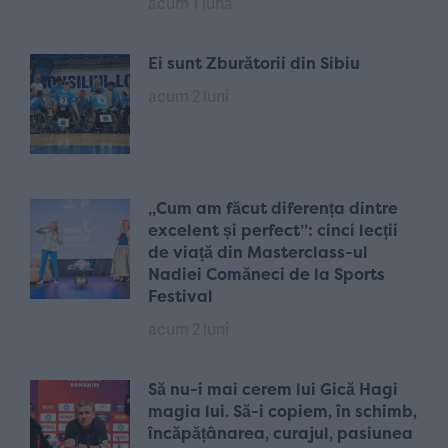
acum 1 lună
Ei sunt Zburătorii din Sibiu
acum 2 luni
„Cum am făcut diferența dintre
excelent și perfect”: cinci lecții
de viață din Masterclass-ul
Nadiei Comăneci de la Sports
Festival
acum 2 luni
Să nu-i mai cerem lui Gică Hagi
magia lui. Să-i copiem, în schimb,
încăpățânarea, curajul, pasiunea