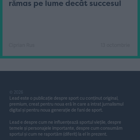
rămas pe lume decât succesul
Ciprian Rus
13 octombrie
© 2026
Lead este o publicație despre sport cu conținut original,
premium, creat pentru noua eră în care a intrat jurnalismul
digital și pentru noua generație de fani de sport.
Lead e despre cum ne influențează sportul viețile, despre
temele și personajele importante, despre cum consumăm
sportul și cum ne raportăm (diferit) la el în prezent.