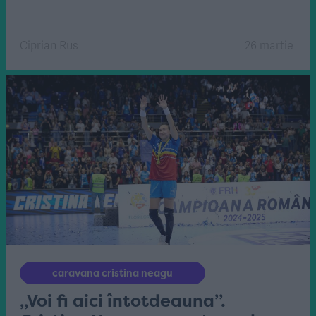
Ciprian Rus
26 martie
caravana cristina neagu
„Voi fi aici întotdeauna”.