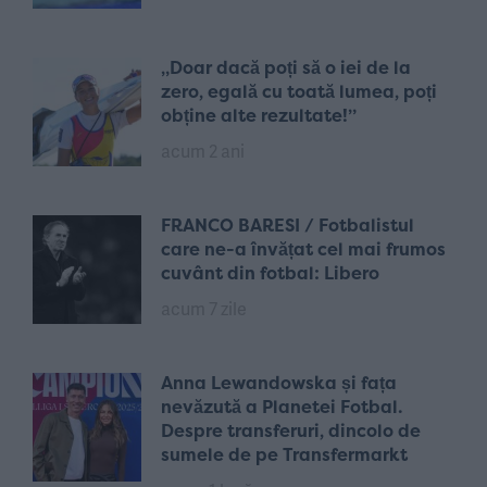
„Doar dacă poți să o iei de la
zero, egală cu toată lumea, poți
obține alte rezultate!”
acum 2 ani
FRANCO BARESI / Fotbalistul
care ne-a învățat cel mai frumos
cuvânt din fotbal: Libero
acum 7 zile
Anna Lewandowska și fața
nevăzută a Planetei Fotbal.
Despre transferuri, dincolo de
sumele de pe Transfermarkt