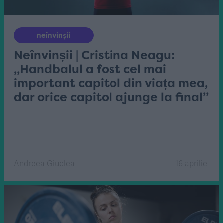
neînvinșii
Neînvinșii | Cristina Neagu:
„Handbalul a fost cel mai
important capitol din viața mea,
dar orice capitol ajunge la final”
Andreea Giuclea
16 aprilie