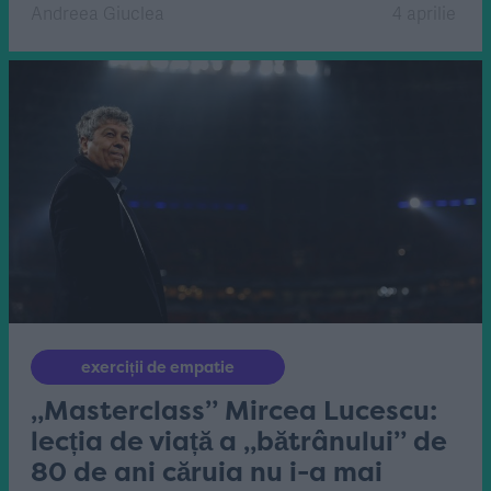
Andreea Giuclea
4 aprilie
exerciții de empatie
„Masterclass” Mircea Lucescu:
lecția de viață a „bătrânului” de
80 de ani căruia nu i-a mai