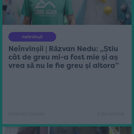
neînvinșii
Neînvinșii | Răzvan Nedu: „Știu
cât de greu mi-a fost mie și aș
vrea să nu le fie greu și altora”
Andreea Giuclea
6 decembrie