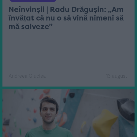
Neînvinșii | Radu Drăgușin: „Am
învățat că nu o să vină nimeni să
mă salveze”
Andreea Giuclea
13 august