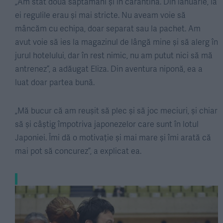
„Am stat două săptămâni și în carantină. Din ianuarie, la
ei regulile erau și mai stricte. Nu aveam voie să
mâncăm cu echipa, doar separat sau la pachet. Am
avut voie să ies la magazinul de lângă mine și să alerg în
jurul hotelului, dar în rest nimic, nu am putut nici să mă
antrenez”, a adăugat Eliza. Din aventura niponă, ea a
luat doar partea bună.
„Mă bucur că am reușit să plec și să joc meciuri, și chiar
să și câștig împotriva japonezelor care sunt în lotul
Japoniei. Îmi dă o motivație și mai mare și îmi arată că
mai pot să concurez”, a explicat ea.