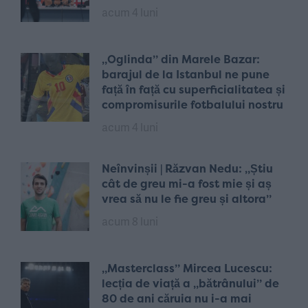
acum 4 luni
„Oglinda” din Marele Bazar:
barajul de la Istanbul ne pune
față în față cu superficialitatea și
compromisurile fotbalului nostru
acum 4 luni
Neînvinșii | Răzvan Nedu: „Știu
cât de greu mi-a fost mie și aș
vrea să nu le fie greu și altora”
acum 8 luni
„Masterclass” Mircea Lucescu:
lecția de viață a „bătrânului” de
80 de ani căruia nu i-a mai