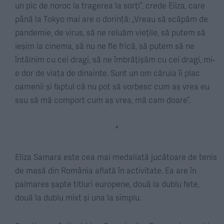
un pic de noroc la tragerea la sorți”, crede Eliza, care
până la Tokyo mai are o dorință: „Vreau să scăpăm de
pandemie, de virus, să ne reluăm viețile, să putem să
ieșim la cinema, să nu ne fie frică, să putem să ne
întâlnim cu cei dragi, să ne îmbrățișăm cu cei dragi, mi-
e dor de viața de dinainte. Sunt un om căruia îi plac
oamenii și faptul că nu pot să vorbesc cum aș vrea eu
sau să mă comport cum aș vrea, mă cam doare”.
*
Eliza Samara este cea mai medaliată jucătoare de tenis
de masă din România aflată în activitate. Ea are în
palmares șapte titluri europene, două la dublu fete,
două la dublu mixt și una la simplu.