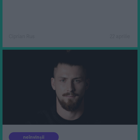
Ciprian Rus
22 aprilie
neînvinșii