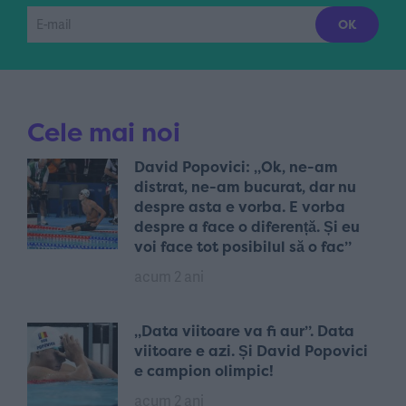
Cele mai noi
David Popovici: „Ok, ne-am
distrat, ne-am bucurat, dar nu
despre asta e vorba. E vorba
despre a face o diferență. Și eu
voi face tot posibilul să o fac”
acum 2 ani
„Data viitoare va fi aur”. Data
viitoare e azi. Și David Popovici
e campion olimpic!
acum 2 ani