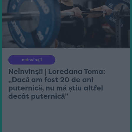
neînvinșii
Neînvinșii | Loredana Toma:
„Dacă am fost 20 de ani
puternică, nu mă știu altfel
decât puternică”