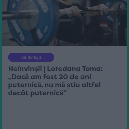
neînvinșii
Neînvinșii | Loredana Toma:
„Dacă am fost 20 de ani
puternică, nu mă știu altfel
decât puternică”