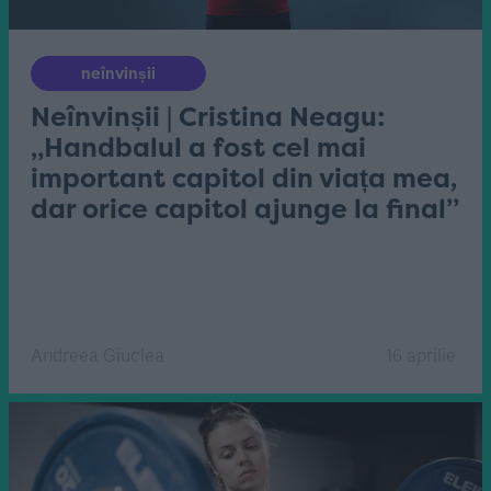
neînvinșii
Neînvinșii | Cristina Neagu:
„Handbalul a fost cel mai
important capitol din viața mea,
dar orice capitol ajunge la final”
Andreea Giuclea
16 aprilie