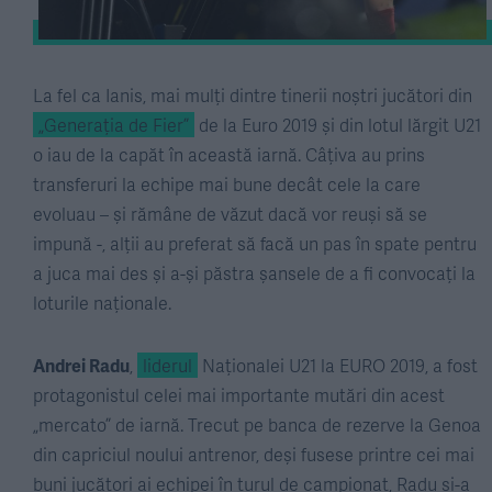
La fel ca Ianis, mai mulți dintre tinerii noștri jucători din
„Generația de Fier”
de la Euro 2019 și din lotul lărgit U21
o iau de la capăt în această iarnă. Câțiva au prins
transferuri la echipe mai bune decât cele la care
evoluau – și rămâne de văzut dacă vor reuși să se
impună -, alții au preferat să facă un pas în spate pentru
a juca mai des și a-și păstra șansele de a fi convocați la
loturile naționale.
Andrei Radu
,
liderul
Naționalei U21 la EURO 2019, a fost
protagonistul celei mai importante mutări din acest
„mercato” de iarnă. Trecut pe banca de rezerve la Genoa
din capriciul noului antrenor, deși fusese printre cei mai
buni jucători ai echipei în turul de campionat, Radu și-a