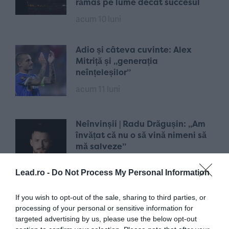
rămas pe lume decât succesul
acum 10 luni
Adio și câteva cuvinte: Alex
Mitriță și „generația
neînțeleșilor”
acum 11 luni
Neînvinșii | Radu Drăgușin: „Am
învățat că nu o să vină nimeni să
mă salveze”
acum 12 luni
Lead.ro -
Do Not Process My Personal Information
If you wish to opt-out of the sale, sharing to third parties, or
processing of your personal or sensitive information for
targeted advertising by us, please use the below opt-out