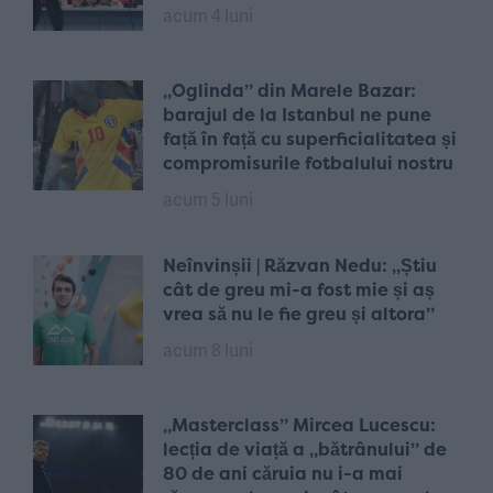
acum 4 luni
„Oglinda” din Marele Bazar:
barajul de la Istanbul ne pune
față în față cu superficialitatea și
compromisurile fotbalului nostru
acum 5 luni
Neînvinșii | Răzvan Nedu: „Știu
cât de greu mi-a fost mie și aș
vrea să nu le fie greu și altora”
acum 8 luni
„Masterclass” Mircea Lucescu:
lecția de viață a „bătrânului” de
80 de ani căruia nu i-a mai