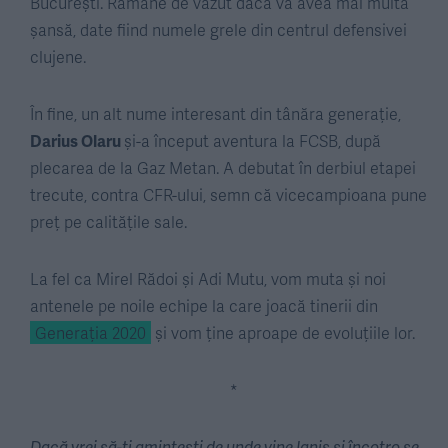
București. Rămâne de văzut dacă va avea mai multă
șansă, date fiind numele grele din centrul defensivei
clujene.
În fine, un alt nume interesant din tânăra generație,
Darius Olaru
și-a început aventura la FCSB, după
plecarea de la Gaz Metan. A debutat în derbiul etapei
trecute, contra CFR-ului, semn că vicecampioana pune
preț pe calitățile sale.
La fel ca Mirel Rădoi și Adi Mutu, vom muta și noi
antenele pe noile echipe la care joacă tinerii din
Generația 2020
și vom ține aproape de evoluțiile lor.
*
Dacă vrei să-ți amintești de unde vine Ianis și încotro se