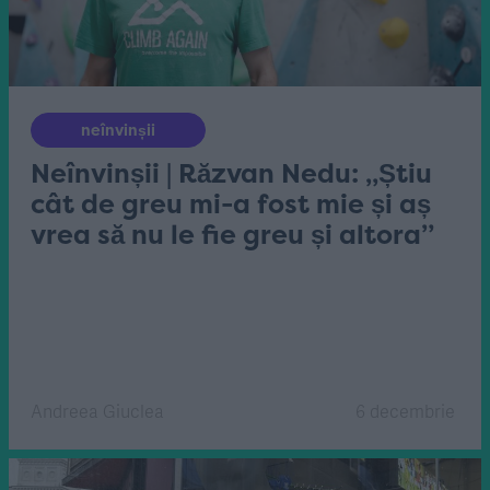
neînvinșii
Neînvinșii | Răzvan Nedu: „Știu
cât de greu mi-a fost mie și aș
vrea să nu le fie greu și altora”
Andreea Giuclea
6 decembrie