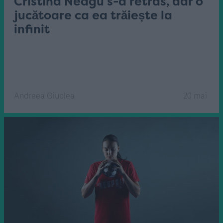
Cristina Neagu s-a retras, dar o
jucătoare ca ea trăiește la
infinit
Andreea Giuclea
20 mai