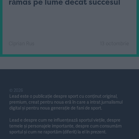
rămas pe lume decât succesul
Ciprian Rus
13 octombrie
© 2026
Lead este o publicație despre sport cu conținut original,
premium, creat pentru noua eră în care a intrat jurnalismul
digital și pentru noua generație de fani de sport.
Lead e despre cum ne influențează sportul viețile, despre
temele și personajele importante, despre cum consumăm
sportul și cum ne raportăm (diferit) la el în prezent.