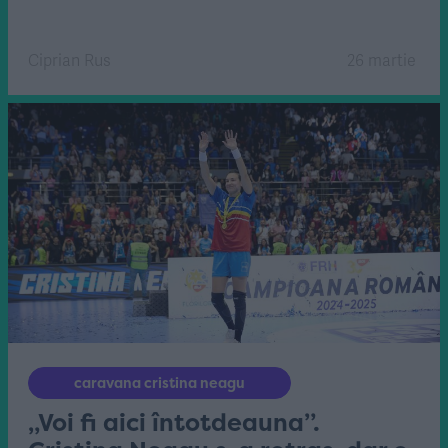
Ciprian Rus
26 martie
caravana cristina neagu
„Voi fi aici întotdeauna”.