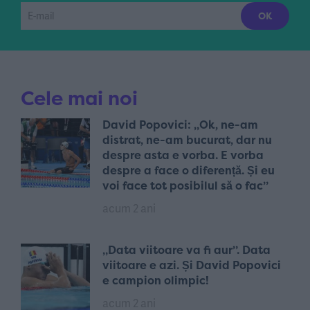
Cele mai noi
David Popovici: „Ok, ne-am
distrat, ne-am bucurat, dar nu
despre asta e vorba. E vorba
despre a face o diferență. Și eu
voi face tot posibilul să o fac”
acum 2 ani
„Data viitoare va fi aur”. Data
viitoare e azi. Și David Popovici
e campion olimpic!
acum 2 ani