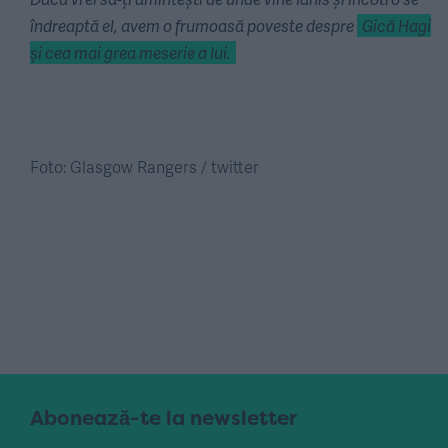
îndreaptă el, avem o frumoasă poveste despre
Gică Hagi
și cea mai grea meserie a lui.
Foto: Glasgow Rangers / twitter
Abonează-te la newsletter