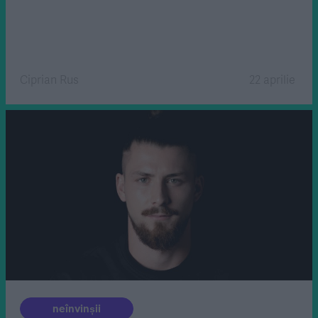
Ciprian Rus
22 aprilie
neînvinșii