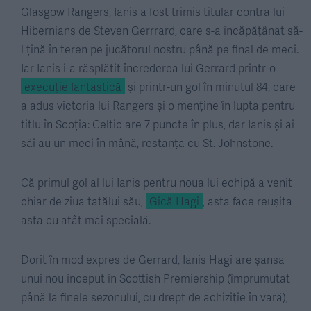
Glasgow Rangers, Ianis a fost trimis titular contra lui
Hibernians de Steven Gerrrard, care s-a încăpățânat să-
l țină în teren pe jucătorul nostru până pe final de meci.
Iar Ianis i-a răsplătit încrederea lui Gerrard printr-o
execuție fantastică
și printr-un gol în minutul 84, care
a adus victoria lui Rangers și o menține în lupta pentru
titlu în Scoția: Celtic are 7 puncte în plus, dar Ianis și ai
săi au un meci în mână, restanța cu St. Johnstone.
Că primul gol al lui Ianis pentru noua lui echipă a venit
chiar de ziua tatălui său,
Gică Hagi
, asta face reușita
asta cu atât mai specială.
Dorit în mod expres de Gerrard, Ianis Hagi are șansa
unui nou început în Scottish Premiership (împrumutat
până la finele sezonului, cu drept de achiziție în vară),