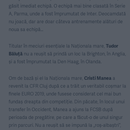
găsit imediat echipă. O echipă mai bine clasată în Serie
A, Parma, unde a fost împrumutat de Inter. Deocamdată
nu joacă, dar are doar câteva antrenamente alături de
noua sa echipă…
Titular în meciuri esențiale la Naționala mare,
Tudor
Băluță
nu a reușit să prindă un loc la Brighton, în Anglia,
și a fost împrumutat la Den Haag, în Olanda.
Om de bază și el la Naționala mare,
Cristi Manea
a
revenit la CFR Cluj după ce a trăit un veritabil coșmar la
finele EURO 2019, unde fusese considerat cel mai bun
fundaș dreapta din competiție. Din păcate, în locul unui
transfer în Occident, Manea a ajuns la FCSB după
perioada de pregătire, pe care a făcut-o de unul singur
prin parcuri. Nu a reușit să se impună la „roș-albaștri”,