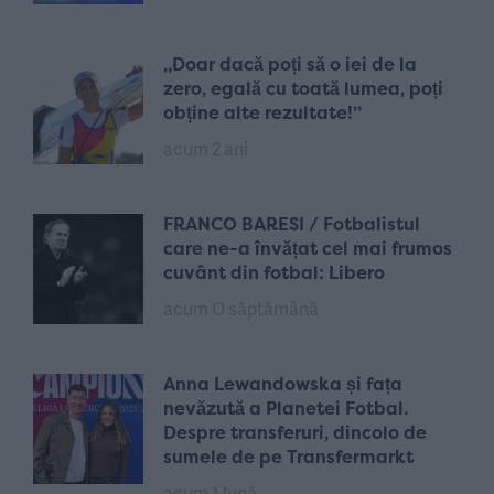
„Doar dacă poți să o iei de la
zero, egală cu toată lumea, poți
obține alte rezultate!”
acum 2 ani
FRANCO BARESI / Fotbalistul
care ne-a învățat cel mai frumos
cuvânt din fotbal: Libero
acum O săptămână
Anna Lewandowska și fața
nevăzută a Planetei Fotbal.
Despre transferuri, dincolo de
sumele de pe Transfermarkt
acum 1 lună