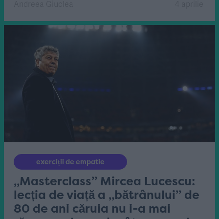
Andreea Giuclea
4 aprilie
exerciții de empatie
„Masterclass” Mircea Lucescu:
lecția de viață a „bătrânului” de
80 de ani căruia nu i-a mai