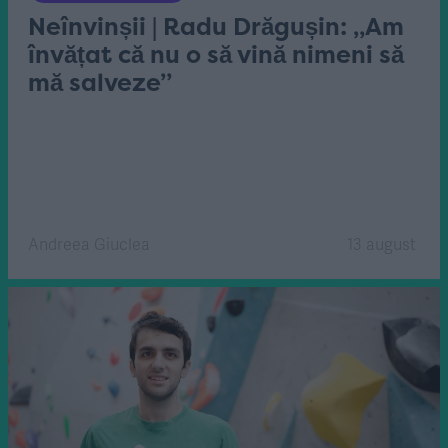
Neînvinșii | Radu Drăgușin: „Am
învățat că nu o să vină nimeni să
mă salveze”
Andreea Giuclea
13 august