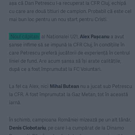
așa că Dan Petrescu l-a recuperat la CFR Cluj, echipă
cu care are două titluri de campion. Probabil că este cel
mai bun loc pentru un nou start pentru Cristi.
Noul căpitan
al Naționalei U21,
Alex Pașcanu
a avut
șanse infime să se impună la CFR Cluj, în condițiile în
care Petrescu preferă jucătorii de experiență în centrul
liniei de fund. Are acum șansa să își arate calitățile,
după ce a fost împrumutat la FC Voluntari.
La fel ca Alex, nici
Mihai Butean
nu a jucat sub Petrescu
la CFR. A fost împrumutat la Gaz Metan, tot în această
iarnă.
În schimb, campioana României mizează pe un alt tânăr,
Denis Ciobotariu
, pe care l-a cumpărat de la Dinamo