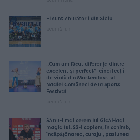
Ei sunt Zburătorii din Sibiu
acum 2 luni
„Cum am făcut diferența dintre
excelent și perfect”: cinci lecții
de viață din Masterclass-ul
Nadiei Comăneci de la Sports
Festival
acum 2 luni
Să nu-i mai cerem lui Gică Hagi
magia lui. Să-i copiem, în schimb,
încăpățânarea, curajul, pasiunea