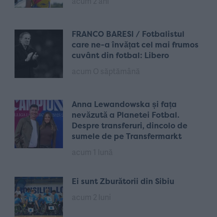
acum 2 ani
FRANCO BARESI / Fotbalistul
care ne-a învățat cel mai frumos
cuvânt din fotbal: Libero
acum O săptămână
Anna Lewandowska și fața
nevăzută a Planetei Fotbal.
Despre transferuri, dincolo de
sumele de pe Transfermarkt
acum 1 lună
Ei sunt Zburătorii din Sibiu
acum 2 luni