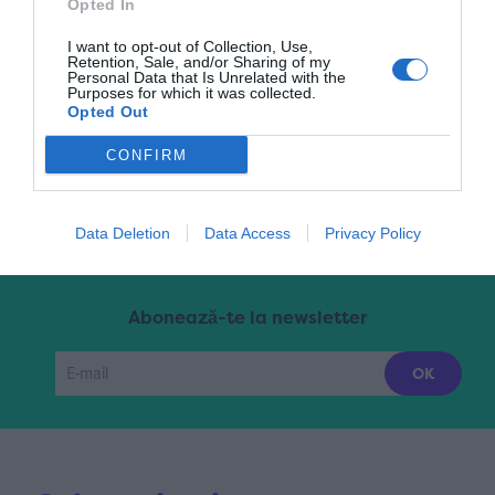
Opted In
I want to opt-out of Collection, Use,
Retention, Sale, and/or Sharing of my
Pagina 1 din 20
1
2
3
4
5
...
10
Personal Data that Is Unrelated with the
Purposes for which it was collected.
Opted Out
20
...
»
Ultima »
CONFIRM
Data Deletion
Data Access
Privacy Policy
Abonează-te la newsletter