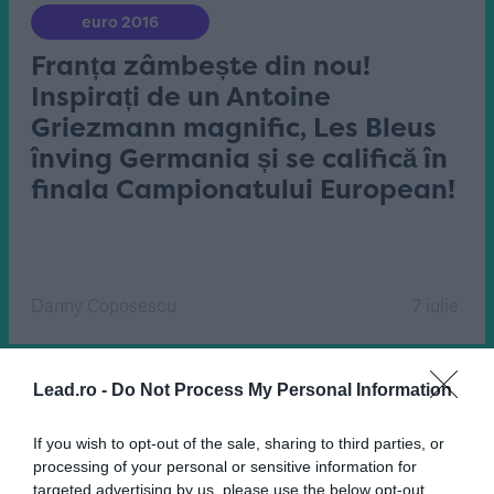
euro 2016
Franța zâmbește din nou!
Inspirați de un Antoine
Griezmann magnific, Les Bleus
înving Germania și se califică în
finala Campionatului European!
Danny Coposescu
7 iulie
Lead.ro -
Do Not Process My Personal Information
If you wish to opt-out of the sale, sharing to third parties, or
processing of your personal or sensitive information for
targeted advertising by us, please use the below opt-out