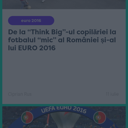
euro 2016
De la “Think Big”-ul copilăriei la
fotbalul “mic” al României și-al
lui EURO 2016
Ciprian Rus
11 iulie