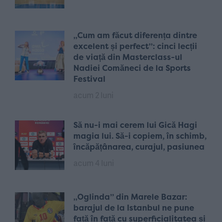
„Cum am făcut diferența dintre
excelent și perfect”: cinci lecții
de viață din Masterclass-ul
Nadiei Comăneci de la Sports
Festival
acum 2 luni
Să nu-i mai cerem lui Gică Hagi
magia lui. Să-i copiem, în schimb,
încăpățânarea, curajul, pasiunea
acum 4 luni
„Oglinda” din Marele Bazar:
barajul de la Istanbul ne pune
față în față cu superficialitatea și