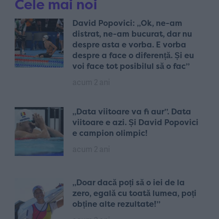
Cele mai noi
David Popovici: „Ok, ne-am
distrat, ne-am bucurat, dar nu
despre asta e vorba. E vorba
despre a face o diferență. Și eu
voi face tot posibilul să o fac”
acum 2 ani
„Data viitoare va fi aur”. Data
viitoare e azi. Și David Popovici
e campion olimpic!
acum 2 ani
„Doar dacă poți să o iei de la
zero, egală cu toată lumea, poți
obține alte rezultate!”