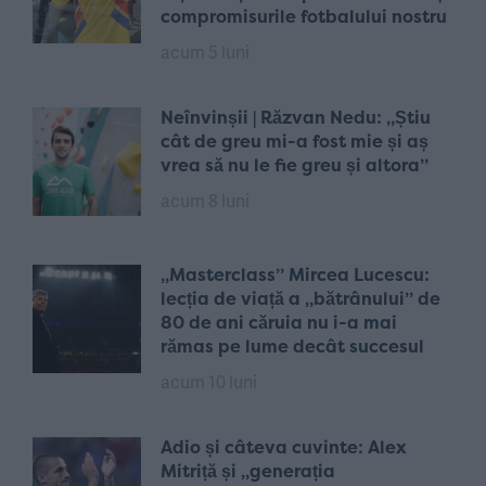
compromisurile fotbalului nostru
acum 5 luni
Neînvinșii | Răzvan Nedu: „Știu
cât de greu mi-a fost mie și aș
vrea să nu le fie greu și altora”
acum 8 luni
„Masterclass” Mircea Lucescu:
lecția de viață a „bătrânului” de
80 de ani căruia nu i-a mai
rămas pe lume decât succesul
acum 10 luni
Adio și câteva cuvinte: Alex
Mitriță și „generația