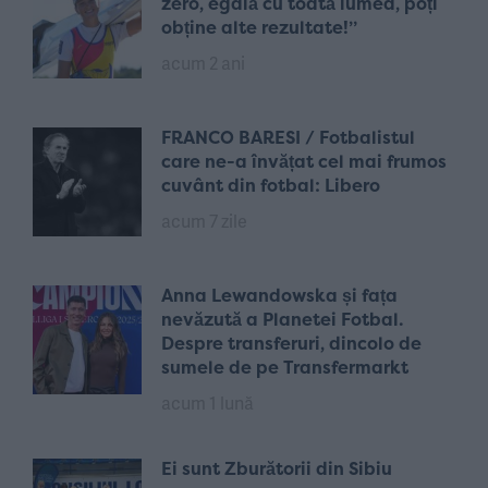
zero, egală cu toată lumea, poți
obține alte rezultate!”
acum 2 ani
FRANCO BARESI / Fotbalistul
care ne-a învățat cel mai frumos
cuvânt din fotbal: Libero
acum 7 zile
Anna Lewandowska și fața
nevăzută a Planetei Fotbal.
Despre transferuri, dincolo de
sumele de pe Transfermarkt
acum 1 lună
Ei sunt Zburătorii din Sibiu