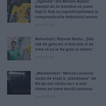
„Oglinda” din Marele Bazar:
barajul de la Istanbul ne pune
față în față cu superficialitatea și
compromisurile fotbalului nostru
acum 4 luni
Neînvinșii | Răzvan Nedu: „Știu
cât de greu mi-a fost mie și aș
vrea să nu le fie greu și altora”
acum 8 luni
„Masterclass” Mircea Lucescu:
lecția de viață a „bătrânului” de
80 de ani căruia nu i-a mai
rămas pe lume decât succesul
acum 10 luni