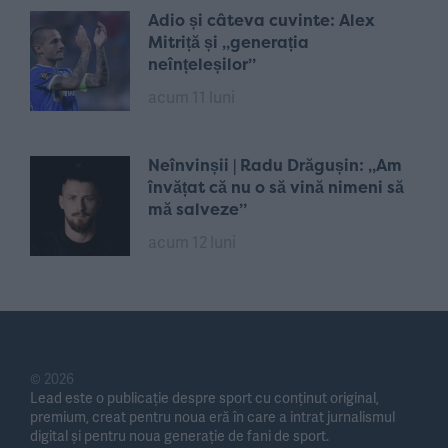
Adio și câteva cuvinte: Alex
Mitriță și „generația
neînțeleșilor”
acum 11 luni
Neînvinșii | Radu Drăgușin: „Am
învățat că nu o să vină nimeni să
mă salveze”
acum 12 luni
© 2026
Lead este o publicație despre sport cu conținut original,
premium, creat pentru noua eră în care a intrat jurnalismul
digital și pentru noua generație de fani de sport.