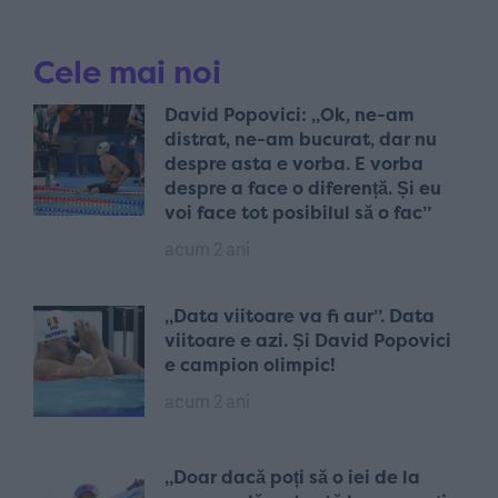
Cele mai noi
David Popovici: „Ok, ne-am
distrat, ne-am bucurat, dar nu
despre asta e vorba. E vorba
despre a face o diferență. Și eu
voi face tot posibilul să o fac”
acum 2 ani
„Data viitoare va fi aur”. Data
viitoare e azi. Și David Popovici
e campion olimpic!
acum 2 ani
„Doar dacă poți să o iei de la