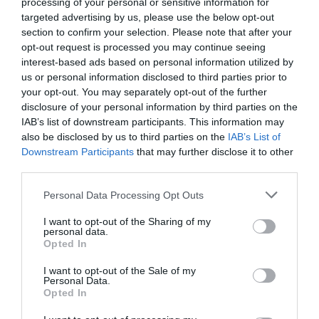
processing of your personal or sensitive information for
targeted advertising by us, please use the below opt-out
section to confirm your selection. Please note that after your
opt-out request is processed you may continue seeing
interest-based ads based on personal information utilized by
us or personal information disclosed to third parties prior to
your opt-out. You may separately opt-out of the further
disclosure of your personal information by third parties on the
bundesliga
IAB’s list of downstream participants. This information may
Bayern își dezmorțește
also be disclosed by us to third parties on the
IAB’s List of
picioarele, Lewandowski mai
Downstream Participants
that may further disclose it to other
third parties.
face un pas mic spre marele
record al lui Gerd Müller
Personal Data Processing Opt Outs
I want to opt-out of the Sharing of my
personal data.
Opted In
I want to opt-out of the Sale of my
Personal Data.
Ciprian Rus
17 mai
Opted In