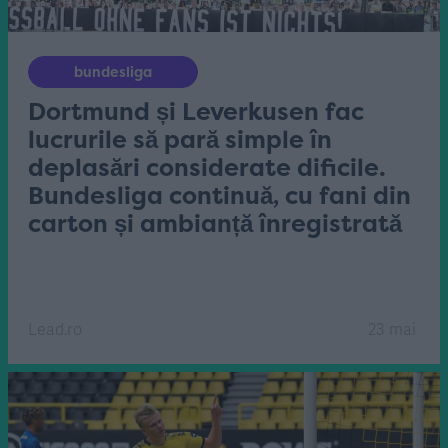
bundesliga
Dortmund și Leverkusen fac
lucrurile să pară simple în
deplasări considerate dificile.
Bundesliga continuă, cu fani din
carton și ambianță înregistrată
Lead.ro
23 mai