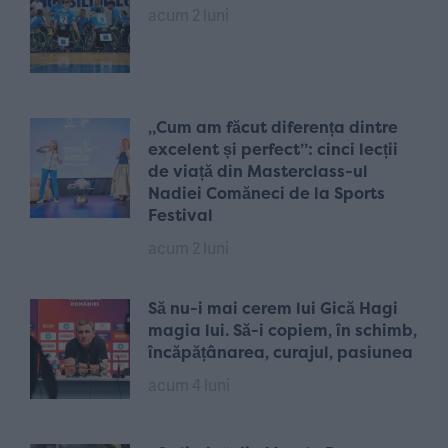
acum 2 luni
„Cum am făcut diferența dintre
excelent și perfect”: cinci lecții
de viață din Masterclass-ul
Nadiei Comăneci de la Sports
Festival
acum 2 luni
Să nu-i mai cerem lui Gică Hagi
magia lui. Să-i copiem, în schimb,
încăpățânarea, curajul, pasiunea
acum 4 luni