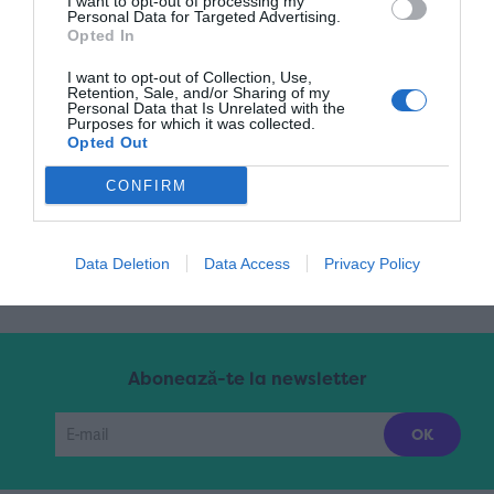
I want to opt-out of processing my
Personal Data for Targeted Advertising.
Opted In
Pagina 4 din 90
« Prima
«
...
2
3
4
I want to opt-out of Collection, Use,
Retention, Sale, and/or Sharing of my
Personal Data that Is Unrelated with the
Purposes for which it was collected.
5
6
...
10
20
30
...
»
Opted Out
CONFIRM
Ultima »
Data Deletion
Data Access
Privacy Policy
Abonează-te la newsletter