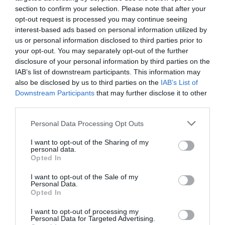
section to confirm your selection. Please note that after your
opt-out request is processed you may continue seeing
interest-based ads based on personal information utilized by
us or personal information disclosed to third parties prior to
your opt-out. You may separately opt-out of the further
disclosure of your personal information by third parties on the
IAB’s list of downstream participants. This information may
tenis
also be disclosed by us to third parties on the
IAB’s List of
Sorana Cîrstea: „Am început să
Downstream Participants
that may further disclose it to other
third parties.
lucrez cu Kim Clijsters și sunt
foarte încântată. Simt că e un
Personal Data Processing Opt Outs
nou început pentru mine!”
I want to opt-out of the Sharing of my
personal data.
Opted In
I want to opt-out of the Sale of my
Personal Data.
Opted In
Adrian Țoca
3 iulie
I want to opt-out of processing my
Personal Data for Targeted Advertising.