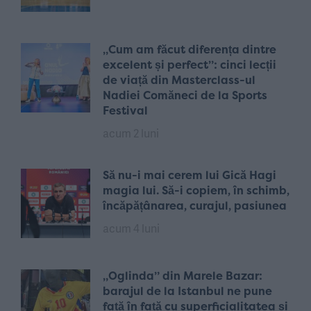
„Cum am făcut diferența dintre
excelent și perfect”: cinci lecții
de viață din Masterclass-ul
Nadiei Comăneci de la Sports
Festival
acum 2 luni
Să nu-i mai cerem lui Gică Hagi
magia lui. Să-i copiem, în schimb,
încăpățânarea, curajul, pasiunea
acum 4 luni
„Oglinda” din Marele Bazar:
barajul de la Istanbul ne pune
față în față cu superficialitatea și