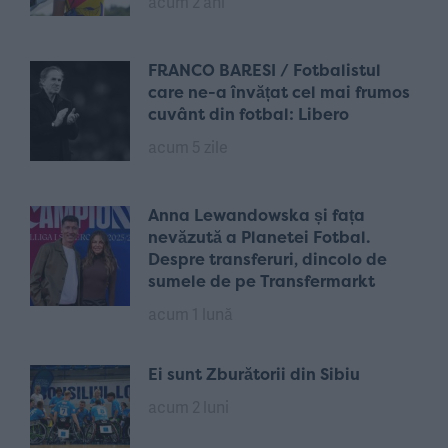
acum 2 ani
FRANCO BARESI / Fotbalistul
care ne-a învățat cel mai frumos
cuvânt din fotbal: Libero
acum 5 zile
Anna Lewandowska și fața
nevăzută a Planetei Fotbal.
Despre transferuri, dincolo de
sumele de pe Transfermarkt
acum 1 lună
Ei sunt Zburătorii din Sibiu
acum 2 luni