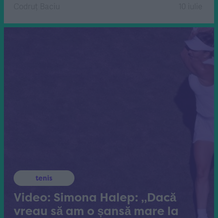
Codruț Baciu
10 iulie
tenis
Video: Simona Halep: „Dacă
vreau să am o șansă mare la