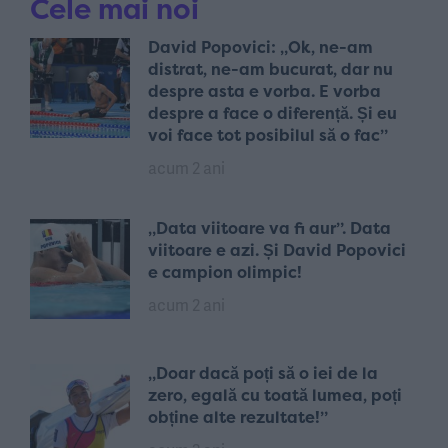
Cele mai noi
David Popovici: „Ok, ne-am
distrat, ne-am bucurat, dar nu
despre asta e vorba. E vorba
despre a face o diferență. Și eu
voi face tot posibilul să o fac”
acum 2 ani
„Data viitoare va fi aur”. Data
viitoare e azi. Și David Popovici
e campion olimpic!
acum 2 ani
„Doar dacă poți să o iei de la
zero, egală cu toată lumea, poți
obține alte rezultate!”