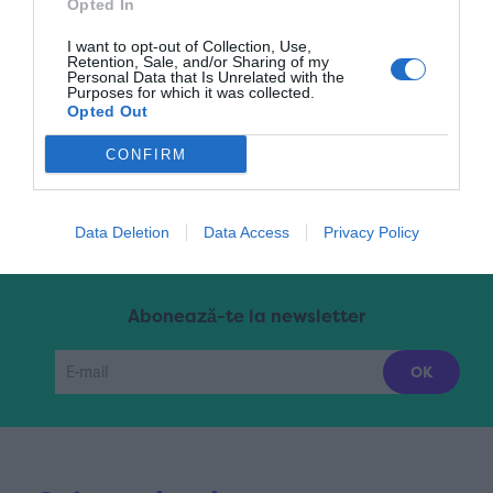
Opted In
I want to opt-out of Collection, Use,
Retention, Sale, and/or Sharing of my
Pagina 5 din 15
« Prima
«
...
3
4
5
Personal Data that Is Unrelated with the
Purposes for which it was collected.
Opted Out
6
7
...
10
...
»
Ultima »
CONFIRM
Data Deletion
Data Access
Privacy Policy
Abonează-te la newsletter