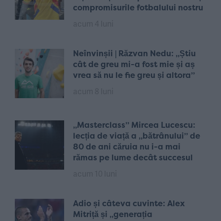
compromisurile fotbalului nostru
acum 4 luni
Neînvinșii | Răzvan Nedu: „Știu
cât de greu mi-a fost mie și aș
vrea să nu le fie greu și altora”
acum 8 luni
„Masterclass” Mircea Lucescu:
lecția de viață a „bătrânului” de
80 de ani căruia nu i-a mai
rămas pe lume decât succesul
acum 10 luni
Adio și câteva cuvinte: Alex
Mitriță și „generația