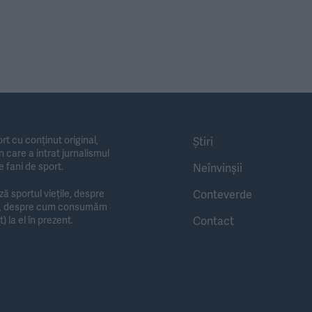
rt cu conținut original,
Știri
 care a intrat jurnalismul
e fani de sport.
Neînvinșii
Conteverde
 sportul viețile, despre
te, despre cum consumăm
Contact
) la el în prezent.