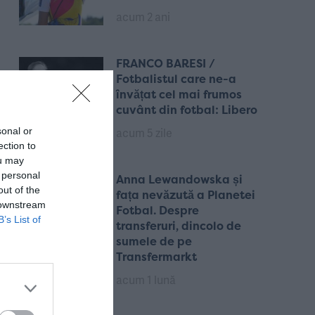
acum 2 ani
FRANCO BARESI /
Fotbalistul care ne-a
învățat cel mai frumos
cuvânt din fotbal: Libero
acum 5 zile
sonal or
ection to
ou may
 personal
Anna Lewandowska și
out of the
fața nevăzută a Planetei
 downstream
Fotbal. Despre
B’s List of
transferuri, dincolo de
sumele de pe
Transfermarkt
acum 1 lună