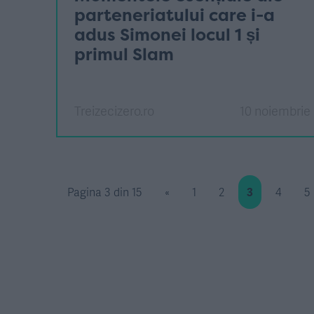
parteneriatului care i-a
adus Simonei locul 1 și
primul Slam
Treizecizero.ro
10 noiembrie
Pagina 3 din 15
«
1
2
3
4
5