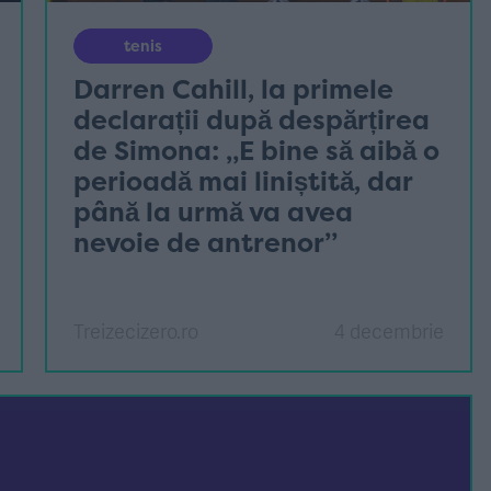
tenis
Darren Cahill, la primele
declarații după despărțirea
de Simona: „E bine să aibă o
perioadă mai liniștită, dar
până la urmă va avea
nevoie de antrenor”
Treizecizero.ro
4 decembrie