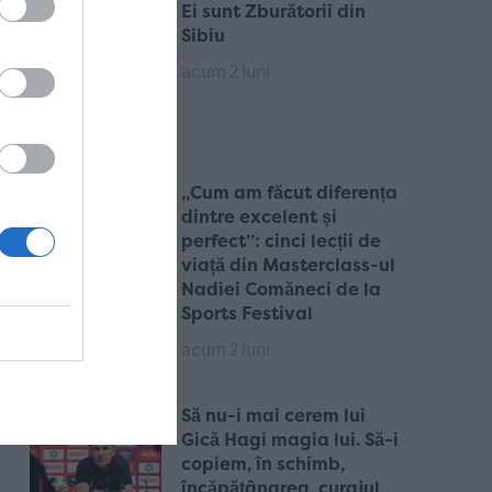
Ei sunt Zburătorii din
Sibiu
acum 2 luni
„Cum am făcut diferența
dintre excelent și
perfect”: cinci lecții de
viață din Masterclass-ul
Nadiei Comăneci de la
Sports Festival
acum 2 luni
Să nu-i mai cerem lui
Gică Hagi magia lui. Să-i
copiem, în schimb,
încăpățânarea, curajul,