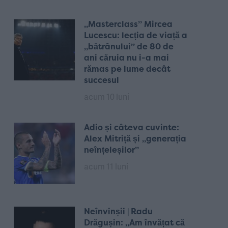
„Masterclass” Mircea
Lucescu: lecția de viață a
„bătrânului” de 80 de
ani căruia nu i-a mai
rămas pe lume decât
succesul
acum 10 luni
Adio și câteva cuvinte:
Alex Mitriță și „generația
neînțeleșilor”
acum 11 luni
Neînvinșii | Radu
Drăgușin: „Am învățat că