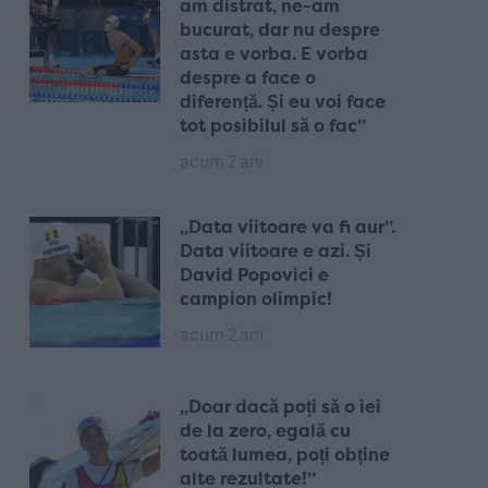
am distrat, ne-am
bucurat, dar nu despre
asta e vorba. E vorba
despre a face o
diferență. Și eu voi face
tot posibilul să o fac”
acum 2 ani
„Data viitoare va fi aur”.
Data viitoare e azi. Și
David Popovici e
campion olimpic!
acum 2 ani
„Doar dacă poți să o iei
de la zero, egală cu
toată lumea, poți obține
alte rezultate!”