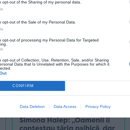
19 noiembrie
o opt-out of the Sharing of my personal data.
In
o opt-out of the Sale of my Personal Data.
In
to opt-out of processing my Personal Data for Targeted
ing.
In
o opt-out of Collection, Use, Retention, Sale, and/or Sharing
ersonal Data that Is Unrelated with the Purposes for which it
lected.
Out
CONFIRM
tenis
Data Deletion
Data Access
Privacy Policy
Darren Cahill, despre
Simona Halep: „Oamenii îi
contestau tăria psihică, dar