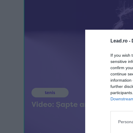
Lead.ro -
If you wish 
sensitive in
confirm you
continue se
information 
further disc
tenis
participants
Downstream 
Video: Șapte amintiri la cal
Persona