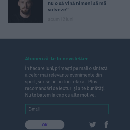
nu o să vină nimeni să mă
salveze”
acum 12 luni
Abonează-te la newsletter
În fiecare luni, primești pe mail o sinteză
a celor mai relevante evenimente din
sport, scrise pe un ton relaxat. Plus
recomandări de lecturi și alte bunătăți.
Nu te batem la cap cu alte motive.