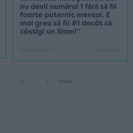
nu devii numărul 1 fără să fii
foarte puternic mental. E
mai greu să fii #1 decât să
câștigi un Slam!”
Treizecizero.ro
7 noiembrie
...
10
...
»
Ultima »