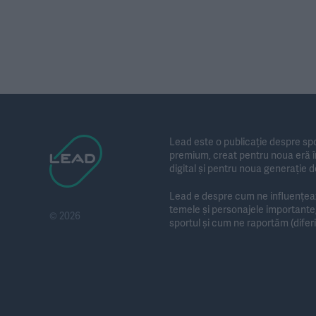
Lead este o publicație despre spo
premium, creat pentru noua eră în
digital și pentru noua generație d
Lead e despre cum ne influențează
temele și personajele importan
© 2026
sportul și cum ne raportăm (diferit