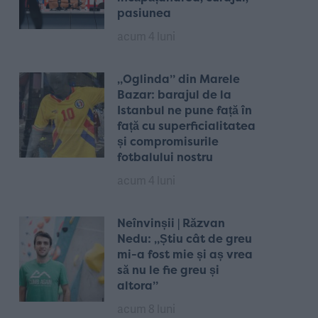
pasiunea
acum 4 luni
„Oglinda” din Marele
Bazar: barajul de la
Istanbul ne pune față în
față cu superficialitatea
și compromisurile
fotbalului nostru
acum 4 luni
Neînvinșii | Răzvan
Nedu: „Știu cât de greu
mi-a fost mie și aș vrea
să nu le fie greu și
altora”
acum 8 luni