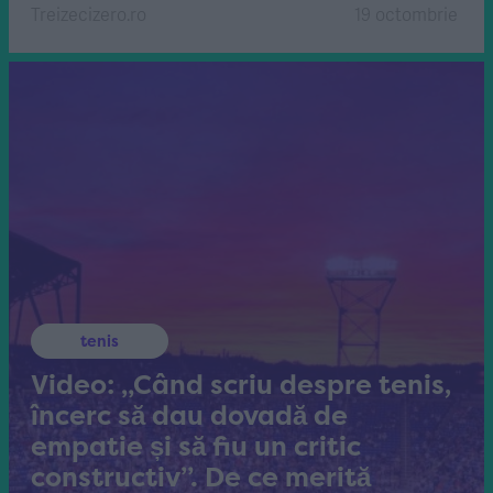
Treizecizero.ro
19 octombrie
tenis
Video: „Când scriu despre tenis,
încerc să dau dovadă de
empatie și să fiu un critic
constructiv”. De ce merită