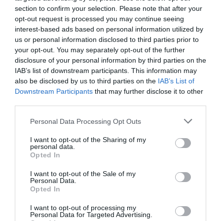
section to confirm your selection. Please note that after your
opt-out request is processed you may continue seeing
interest-based ads based on personal information utilized by
us or personal information disclosed to third parties prior to
your opt-out. You may separately opt-out of the further
disclosure of your personal information by third parties on the
IAB’s list of downstream participants. This information may
tenis
also be disclosed by us to third parties on the
IAB’s List of
Este Novak Djokovic pregătit
Downstream Participants
that may further disclose it to other
third parties.
pentru încă o perioadă de
dominație? Dar noi?
Personal Data Processing Opt Outs
I want to opt-out of the Sharing of my
personal data.
Opted In
I want to opt-out of the Sale of my
Personal Data.
Opted In
Camelia Butuligă
20 august
I want to opt-out of processing my
Personal Data for Targeted Advertising.