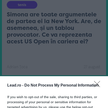
tenis
Simona are toate argumentele
de partea ei la New York. Are, de
asemenea, și un tablou
provocator. Ce va reprezenta
acest US Open în cariera ei?
Adrian Țoca
27 august
Lead.ro -
Do Not Process My Personal Information
If you wish to opt-out of the sale, sharing to third parties, or
processing of your personal or sensitive information for
targeted advertising by us, please use the below opt-out