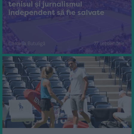
tenisul și jurnalismul
independent să fie salvate
Camelia Butuligă
27 septembrie