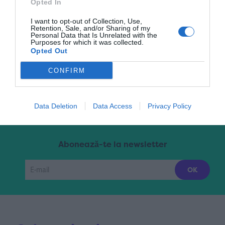
Opted In
I want to opt-out of Collection, Use,
Retention, Sale, and/or Sharing of my
Pagina 4 din 15
« Prima
«
...
2
3
4
Personal Data that Is Unrelated with the
Purposes for which it was collected.
Opted Out
5
6
...
10
...
»
Ultima »
CONFIRM
Data Deletion
Data Access
Privacy Policy
Abonează-te la newsletter