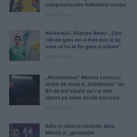
compromisurile fotbalului nostru
acum 4 luni
Neînvinșii | Răzvan Nedu: „Știu
cât de greu mi-a fost mie și aș
vrea să nu le fie greu și altora”
acum 8 luni
„Masterclass” Mircea Lucescu:
lecția de viață a „bătrânului” de
80 de ani căruia nu i-a mai
rămas pe lume decât succesul
acum 10 luni
Adio și câteva cuvinte: Alex
Mitriță și „generația