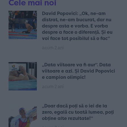
Cele mai noi
David Popovici: „Ok, ne-am
distrat, ne-am bucurat, dar nu
despre asta e vorba. E vorba
despre a face o diferență. Și eu
voi face tot posibilul să o fac”
acum 2 ani
„Data viitoare va fi aur”. Data
viitoare e azi. Și David Popovici
e campion olimpic!
acum 2 ani
„Doar dacă poți să o iei de la
zero, egală cu toată lumea, poți
obține alte rezultate!”