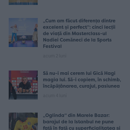
„Cum am făcut diferența dintre
excelent și perfect”: cinci lecții
de viață din Masterclass-ul
Nadiei Comăneci de la Sports
Festival
acum 2 luni
Să nu-i mai cerem lui Gică Hagi
magia lui. Să-i copiem, în schimb,
încăpățânarea, curajul, pasiunea
acum 4 luni
„Oglinda” din Marele Bazar:
barajul de la Istanbul ne pune
față în față cu superficialitatea și