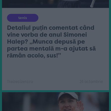
tenis
Detaliul puțin comentat când
vine vorba de anul Simonei
Halep? „Munca depusă pe
partea mentală m-a ajutat să
rămân acolo, sus!”
Treizecizero.ro
24 octombrie