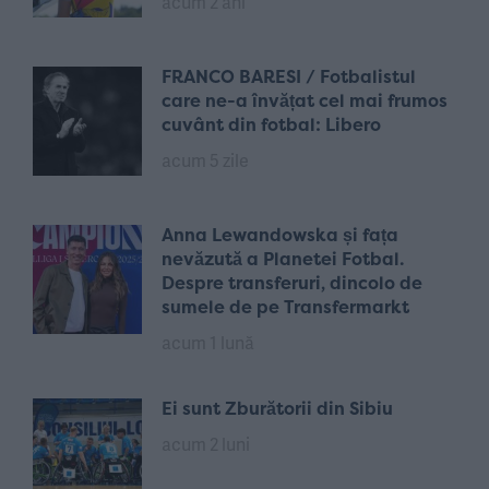
acum 2 ani
FRANCO BARESI / Fotbalistul
care ne-a învățat cel mai frumos
cuvânt din fotbal: Libero
acum 5 zile
Anna Lewandowska și fața
nevăzută a Planetei Fotbal.
Despre transferuri, dincolo de
sumele de pe Transfermarkt
acum 1 lună
Ei sunt Zburătorii din Sibiu
acum 2 luni