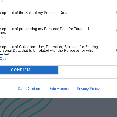
In
o opt-out of the Sale of my Personal Data.
ației de Natație, dar mai ales lui însuși, când a
In
upă opt ani în care a participat la spectacole de
to opt-out of processing my Personal Data for Targeted
i în Cirque du Soleil, o decizie pe care a luat-o pentru
ing.
antrenament din România.
In
o opt-out of Collection, Use, Retention, Sale, and/or Sharing
ersonal Data that Is Unrelated with the Purposes for which it
lected.
 mă duceam cât mai sus
Out
CONFIRM
Data Deletion
Data Access
Privacy Policy