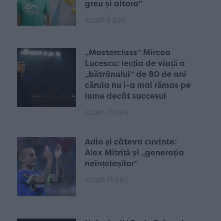
greu și altora”
acum 8 luni
„Masterclass” Mircea
Lucescu: lecția de viață a
„bătrânului” de 80 de ani
căruia nu i-a mai rămas pe
lume decât succesul
acum 10 luni
Adio și câteva cuvinte:
Alex Mitriță și „generația
neînțeleșilor”
acum 11 luni