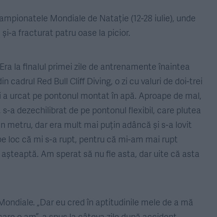
mpionatele Mondiale de Natație (12-28 iulie), unde
și-a fracturat patru oase la picior.
Era la finalul primei zile de antrenamente înaintea
n cadrul Red Bull Cliff Diving, o zi cu valuri de doi-trei
 și a urcat pe pontonul montat în apă. Aproape de mal,
 s-a dezechilibrat de pe pontonul flexibil, care plutea
 metru, dar era mult mai puțin adâncă și s-a lovit
e loc că mi s-a rupt, pentru că mi-am mai rupt
 așteaptă. Am sperat să nu fie asta, dar uite că asta
a Mondiale. „Dar eu cred în aptitudinile mele de a mă
care o am”, a spus la câteva zile după accident,