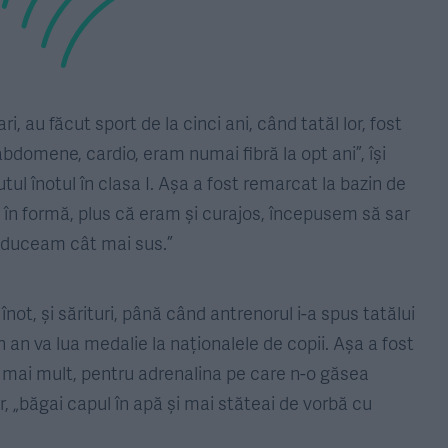
i, au făcut sport de la cinci ani, când tatăl lor, fost
bdomene, cardio, eram numai fibră la opt ani”, își
ul înotul în clasa I. Așa a fost remarcat la bazin de
e în formă, plus că eram și curajos, începusem să sar
ă duceam cât mai sus.”
înot, și sărituri, până când antrenorul i-a spus tatălui
-un an va lua medalie la naționalele de copii. Așa a fost
au mai mult, pentru adrenalina pe care n-o găsea
or, „băgai capul în apă și mai stăteai de vorbă cu