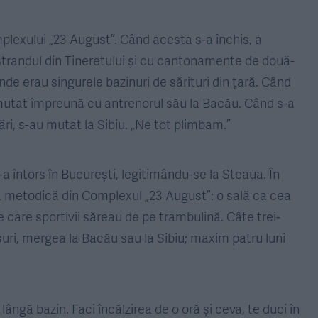
plexului „23 August”. Când acesta s-a închis, a
trandul din Tineretului și cu cantonamente de două-
nde erau singurele bazinuri de sărituri din țară. Când
-a mutat împreună cu antrenorul său la Bacău. Când s-a
ări, s-au mutat la Sibiu. „Ne tot plimbam.”
-a întors în București, legitimându-se la Steaua. În
lă metodică din Complexul „23 August”: o sală ca cea
e care sportivii săreau de pe trambulină. Câte trei-
uri, mergea la Bacău sau la Sibiu; maxim patru luni
ângă bazin. Faci încălzirea de o oră și ceva, te duci în