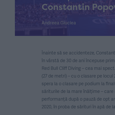
Constantin Popov
Andreea Giuclea
Înainte să se accidenteze, Constanti
în vârstă de 30 de ani începuse prim
Red Bull Cliff Diving – cea mai spec
(27 de metri) – cu o clasare pe locul 
spera la o clasare pe podium la final
săriturile de la mare înălțime – care
performanță după o pauză de opt ani,
2020, în proba de sărituri în apă de l