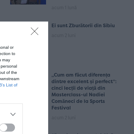
acum 1 lună
Ei sunt Zburătorii din Sibiu
acum 2 luni
sonal or
ection to
ou may
 personal
out of the
„Cum am făcut diferența
 downstream
dintre excelent și perfect”:
B’s List of
cinci lecții de viață din
Masterclass-ul Nadiei
Comăneci de la Sports
Festival
acum 2 luni