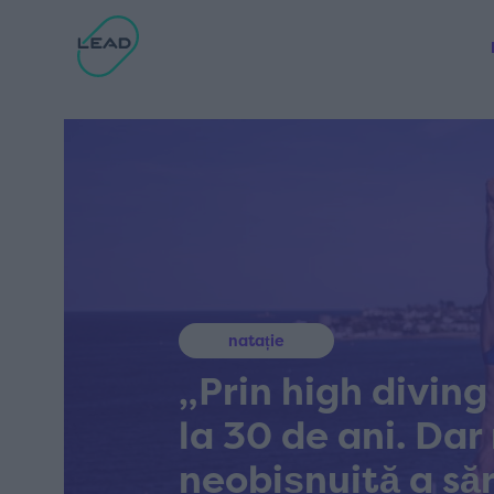
natație
„Prin high diving
la 30 de ani. Dar
neobișnuită a săr