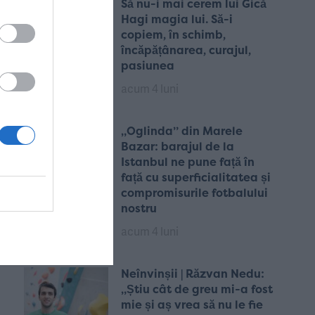
Să nu-i mai cerem lui Gică
Hagi magia lui. Să-i
copiem, în schimb,
încăpățânarea, curajul,
pasiunea
acum 4 luni
„Oglinda” din Marele
Bazar: barajul de la
Istanbul ne pune față în
față cu superficialitatea și
compromisurile fotbalului
nostru
acum 4 luni
Neînvinșii | Răzvan Nedu:
„Știu cât de greu mi-a fost
mie și aș vrea să nu le fie