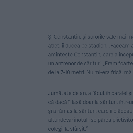
Și Constantin, și surorile sale mai mar
atlet, îi ducea pe stadion. „Făceam a
amintește Constantin, care a început
un antrenor de sărituri. „Eram foart
de la 7-10 metri. Nu mi-era frică, m
Jumătate de an, a făcut în paralel și 
că dacă îl lasă doar la sărituri, într
și a rămas la sărituri, care îi plăce
altundeva; înotul i se părea plictisit
colegii la sfârșit.”