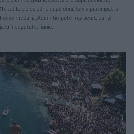
7, tot la picior, când după două luni a participat la
 cinci medalii. „Acum timpul e mai scurt, dar și
 la începutul lui iunie.