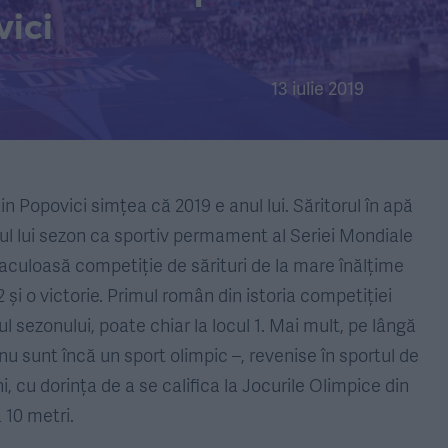
ici
13 iulie 2019
n Popovici simțea că 2019 e anul lui. Săritorul în apă
ul lui sezon ca sportiv permament al Seriei Mondiale
taculoasă competiție de sărituri de la mare înălțime
2 și o victorie. Primul român din istoria competiției
ul sezonului, poate chiar la locul 1. Mai mult, pe lângă
 nu sunt încă un sport olimpic –, revenise în sportul de
 cu dorința de a se califica la Jocurile Olimpice din
a 10 metri.