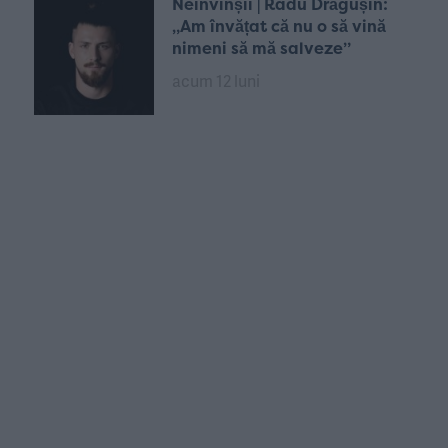
Neînvinșii | Radu Drăgușin:
„Am învățat că nu o să vină
nimeni să mă salveze”
acum 12 luni