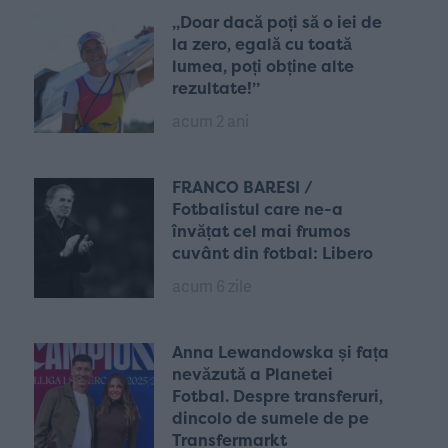
„Doar dacă poți să o iei de
la zero, egală cu toată
lumea, poți obține alte
rezultate!”
acum 2 ani
FRANCO BARESI /
Fotbalistul care ne-a
învățat cel mai frumos
cuvânt din fotbal: Libero
acum 6 zile
Anna Lewandowska și fața
nevăzută a Planetei
Fotbal. Despre transferuri,
dincolo de sumele de pe
Transfermarkt