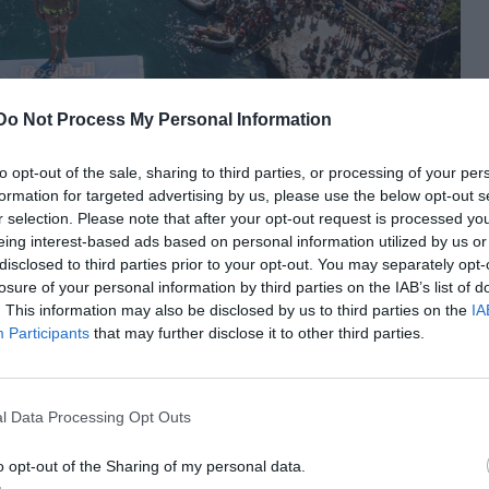
Do Not Process My Personal Information
to opt-out of the sale, sharing to third parties, or processing of your per
formation for targeted advertising by us, please use the below opt-out s
r selection. Please note that after your opt-out request is processed y
eing interest-based ads based on personal information utilized by us or
disclosed to third parties prior to your opt-out. You may separately opt-
losure of your personal information by third parties on the IAB’s list of
(Coreea de Sud) aveau o dublă miză pentru
. This information may also be disclosed by us to third parties on the
IA
Participants
that may further disclose it to other third parties.
 sportiv care participă atât la sărituri de la 10 metri,
introdusă prima dată la Campionatele Mondiale din
 Își dorea o medalie la high-diving. Își dorea mai ales
l Data Processing Opt Outs
 să obțină astfel calificarea la Jocurile Olimpice de la
o opt-out of the Sharing of my personal data.