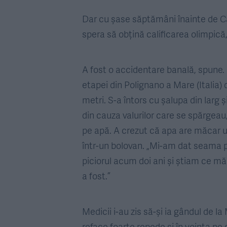
Dar cu șase săptămâni înainte de Ca
spera să obțină calificarea olimpică, 
A fost o accidentare banală, spune. 
etapei din Polignano a Mare (Italia) di
metri. S-a întors cu șalupa din larg
din cauza valurilor care se spărgeau,
pe apă. A crezut că apa are măcar un
într-un bolovan. „Mi-am dat seama p
piciorul acum doi ani și știam ce mă
a fost.”
Medicii i-au zis să-și ia gândul de l
reface foarte repede și în voința pe 