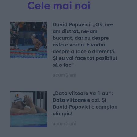
Cele mai noi
David Popovici: „Ok, ne-
am distrat, ne-am
bucurat, dar nu despre
asta e vorba. E vorba
despre a face o diferență.
Și eu voi face tot posibilul
să o fac”
acum 2 ani
„Data viitoare va fi aur”.
Data viitoare e azi. Și
David Popovici e campion
olimpic!
acum 2 ani