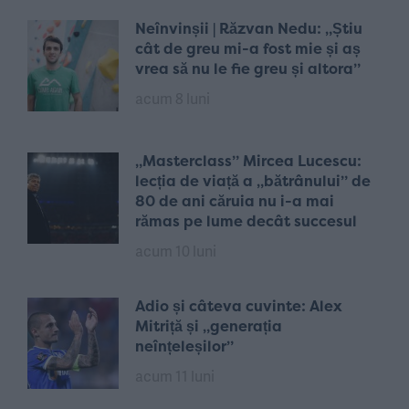
Neînvinșii | Răzvan Nedu: „Știu
cât de greu mi-a fost mie și aș
vrea să nu le fie greu și altora”
acum 8 luni
„Masterclass” Mircea Lucescu:
lecția de viață a „bătrânului” de
80 de ani căruia nu i-a mai
rămas pe lume decât succesul
acum 10 luni
Adio și câteva cuvinte: Alex
Mitriță și „generația
neînțeleșilor”
acum 11 luni