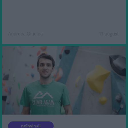
Andreea Giuclea
13 august
neînvinșii