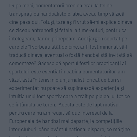
După meci, comentatorii cred că erau la fel de
transpirați ca handbalistele, abia aveau timp să zică
cine pasa cui. Totuși, tare aș fi vrut să-mi explice cineva
ce ziceau antrenorii și fetele la time-outuri, pentru că
înțelegeam, dar nu pricepeam. Acel jargon scurtat pe
care ele îl vorbeau atât de bine, ar fi fost minunat să-l
traducă cineva, eventual o fostă handbalistă invitată să
comenteze? Găsesc că aportul foștilor practicanți ai
sportului este esențial în cabina comentatorilor, am
văzut asta în tenis: niciun jurnalist, oricât de bun și
experimentat nu poate să suplinească experiența și
intuiția unui fost sportiv care a trăit pe pielea lui tot ce
se întâmplă pe teren. Acesta este de fapt motivul
pentru care nu am reușit să duc interesul de la
Europenele de handbal mai departe, la competițiile
inter-cluburi: când avântul național dispare, ce mă ține