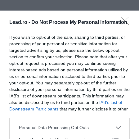
Împarte cu alții acest articol
Lead.ro -
Do Not Process My Personal Information
If you wish to opt-out of the sale, sharing to third parties, or
processing of your personal or sensitive information for
targeted advertising by us, please use the below opt-out
section to confirm your selection. Please note that after your
Abonează-te la newsletter
opt-out request is processed you may continue seeing
interest-based ads based on personal information utilized by
us or personal information disclosed to third parties prior to
your opt-out. You may separately opt-out of the further
disclosure of your personal information by third parties on the
IAB’s list of downstream participants. This information may
also be disclosed by us to third parties on the
IAB’s List of
Downstream Participants
that may further disclose it to other
Cele mai noi
third parties.
Personal Data Processing Opt Outs
David Popovici: „Ok, ne-am
distrat, ne-am bucurat, dar nu