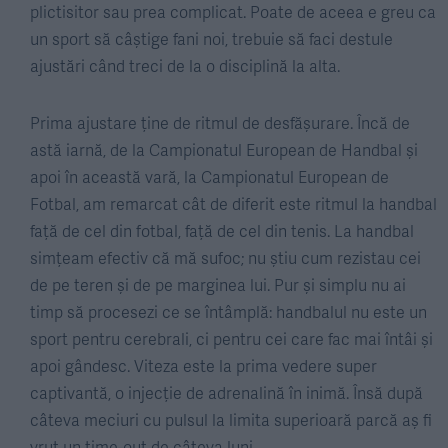
plictisitor sau prea complicat. Poate de aceea e greu ca
un sport să câștige fani noi, trebuie să faci destule
ajustări când treci de la o disciplină la alta.
Prima ajustare ține de ritmul de desfășurare. Încă de
astă iarnă, de la Campionatul European de Handbal și
apoi în această vară, la Campionatul European de
Fotbal, am remarcat cât de diferit este ritmul la handbal
față de cel din fotbal, față de cel din tenis. La handbal
simțeam efectiv că mă sufoc; nu știu cum rezistau cei
de pe teren și de pe marginea lui. Pur și simplu nu ai
timp să procesezi ce se întâmplă: handbalul nu este un
sport pentru cerebrali, ci pentru cei care fac mai întâi și
apoi gândesc. Viteza este la prima vedere super
captivantă, o injecție de adrenalină în inimă. Însă după
câteva meciuri cu pulsul la limita superioară parcă aș fi
vrut un time-out de câteva luni.