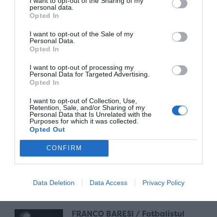
I want to opt-out of the Sharing of my
despre asta e vorba. E vorba
personal data.
Opted In
despre a face o diferență. Și eu
voi face tot posibilul să o fac”
I want to opt-out of the Sale of my
Personal Data.
acum 2 ani
Opted In
I want to opt-out of processing my
„Data viitoare va fi aur”. Data
Personal Data for Targeted Advertising.
Opted In
viitoare e azi. Și David Popovici
e campion olimpic!
I want to opt-out of Collection, Use,
Retention, Sale, and/or Sharing of my
acum 2 ani
Personal Data that Is Unrelated with the
Purposes for which it was collected.
Opted Out
„Doar dacă poți să o iei de la
CONFIRM
zero, egală cu toată lumea, poți
obține alte rezultate!”
acum 2 ani
Data Deletion
Data Access
Privacy Policy
FRANCO BARESI / Fotbalistul