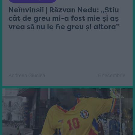
Neînvinșii | Răzvan Nedu: „Știu
cât de greu mi-a fost mie și aș
vrea să nu le fie greu și altora”
Andreea Giuclea
6 decembrie