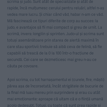
scrima și judo. Sunt atât de specializate și atât de
rapide, încă mulțumesc cerului pentru reluări, altfel n-aș
vedea mare lucru. Și chiar când văd, habar n-am ce văd.
Mă fascinează ce tipuri diferite de corp au succes: la
judo, e avantajos șă fii mai compact și greu de urnit. La
scrimă, invers: longilin și sprinten. Judo-ul și scrima sunt
totuși asemănătoare prin starea de alertă maximă în
care stau sportivii: trebuie să aibă ceva de felină, să fie
capabili să treacă de la 0 la 100 într-o fracțiune de
secundă. Cei care se dezmeticesc mai greu n-au ce
căuta pe covoare.
Apoi scrima, cu tot harnașamentul ei (curele, fire, măști)
părea așa de încorsetată, încât strigătele de bucurie de
la final mă luau mereu prin surprindere și erau cu atât
mai emoționante; aproape că uitam că e o ființă umană
acolo dedesubt. Totuși, cu toate că sunt prea rapide și