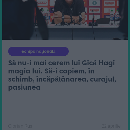
echipa națională
Să nu-i mai cerem lui Gică Hagi
magia lui. Să-i copiem, în
schimb, încăpățânarea, curajul,
pasiunea
Ciprian Rus
22 aprilie