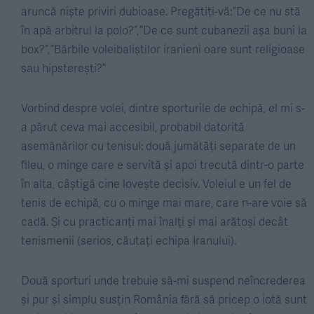
aruncă niște priviri dubioase. Pregătiți-vă: ”De ce nu stă
în apă arbitrul la polo?”, ”De ce sunt cubanezii așa buni la
box?”, ”Bărbile voleibaliștilor iranieni oare sunt religioase
sau hipsterești?”
Vorbind despre volei, dintre sporturile de echipă, el mi s-
a părut ceva mai accesibil, probabil datorită
asemănărilor cu tenisul: două jumătăți separate de un
fileu, o minge care e servită și apoi trecută dintr-o parte
în alta, câștigă cine lovește decisiv. Voleiul e un fel de
tenis de echipă, cu o minge mai mare, care n-are voie să
cadă. Și cu practicanți mai înalți și mai arătoși decât
tenismenii (serios, căutați echipa Iranului).
Două sporturi unde trebuie să-mi suspend neîncrederea
și pur și simplu susțin România fără să pricep o iotă sunt