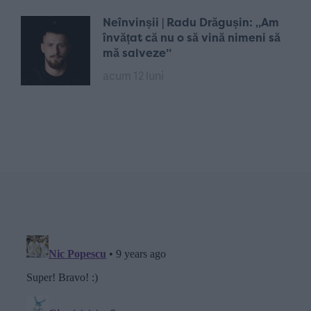
Neînvinșii | Radu Drăgușin: „Am
învățat că nu o să vină nimeni să
mă salveze”
acum 12 luni