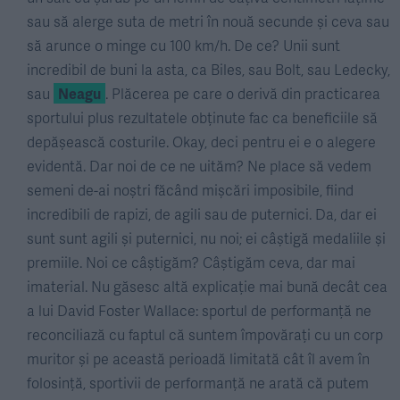
sau să alerge suta de metri în nouă secunde și ceva sau
să arunce o minge cu 100 km/h. De ce? Unii sunt
incredibil de buni la asta, ca Biles, sau Bolt, sau Ledecky,
sau
Neagu
. Plăcerea pe care o derivă din practicarea
sportului plus rezultatele obținute fac ca beneficiile să
depășească costurile. Okay, deci pentru ei e o alegere
evidentă. Dar noi de ce ne uităm? Ne place să vedem
semeni de-ai noștri făcând mișcări imposibile, fiind
incredibili de rapizi, de agili sau de puternici. Da, dar ei
sunt sunt agili și puternici, nu noi; ei câștigă medaliile și
premiile. Noi ce câștigăm? Câștigăm ceva, dar mai
imaterial. Nu găsesc altă explicație mai bună decât cea
a lui David Foster Wallace: sportul de performanță ne
reconciliază cu faptul că suntem împovărați cu un corp
muritor și pe această perioadă limitată cât îl avem în
folosință, sportivii de performanță ne arată că putem