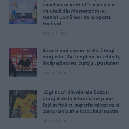
excelent și perfect”: cinci lecții
de viață din Masterclass-ul
Nadiei Comăneci de la Sports
Festival
acum 2 luni
Să nu-i mai cerem lui Gică Hagi
magia lui. Să-i copiem, în schimb,
încăpățânarea, curajul, pasiunea
acum 4 luni
„Oglinda” din Marele Bazar:
barajul de la Istanbul ne pune
față în față cu superficialitatea și
compromisurile fotbalului nostru
acum 4 luni