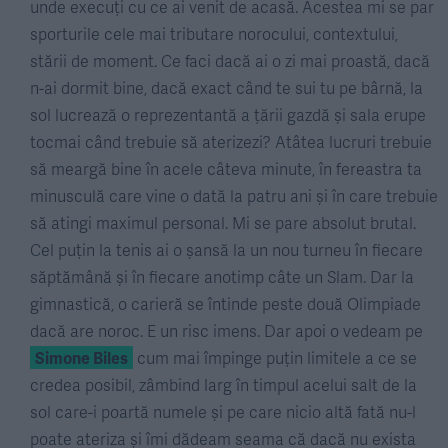
unde execuți cu ce ai venit de acasă. Acestea mi se par
sporturile cele mai tributare norocului, contextului,
stării de moment. Ce faci dacă ai o zi mai proastă, dacă
n-ai dormit bine, dacă exact când te sui tu pe bârnă, la
sol lucrează o reprezentantă a țării gazdă și sala erupe
tocmai când trebuie să aterizezi? Atâtea lucruri trebuie
să meargă bine în acele câteva minute, în fereastra ta
minusculă care vine o dată la patru ani și în care trebuie
să atingi maximul personal. Mi se pare absolut brutal.
Cel puțin la tenis ai o șansă la un nou turneu în fiecare
săptămână și în fiecare anotimp câte un Slam. Dar la
gimnastică, o carieră se întinde peste două Olimpiade
dacă are noroc. E un risc imens. Dar apoi o vedeam pe
Simone Biles
cum mai împinge puțin limitele a ce se
credea posibil, zâmbind larg în timpul acelui salt de la
sol care-i poartă numele și pe care nicio altă fată nu-l
poate ateriza și îmi dădeam seama că dacă nu exista