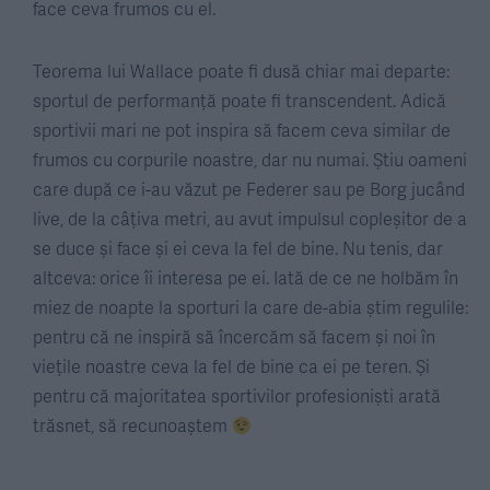
face ceva frumos cu el.
Teorema lui Wallace poate fi dusă chiar mai departe:
sportul de performanță poate fi transcendent. Adică
sportivii mari ne pot inspira să facem ceva similar de
frumos cu corpurile noastre, dar nu numai. Știu oameni
care după ce i-au văzut pe Federer sau pe Borg jucând
live, de la câțiva metri, au avut impulsul copleșitor de a
se duce și face și ei ceva la fel de bine. Nu tenis, dar
altceva: orice îi interesa pe ei. Iată de ce ne holbăm în
miez de noapte la sporturi la care de-abia știm regulile:
pentru că ne inspiră să încercăm să facem și noi în
viețile noastre ceva la fel de bine ca ei pe teren. Și
pentru că majoritatea sportivilor profesioniști arată
trăsnet, să recunoaștem