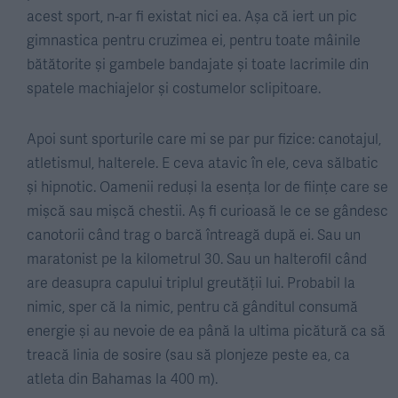
acest sport, n-ar fi existat nici ea. Așa că iert un pic
gimnastica pentru cruzimea ei, pentru toate mâinile
bătătorite și gambele bandajate și toate lacrimile din
spatele machiajelor și costumelor sclipitoare.
Apoi sunt sporturile care mi se par pur fizice: canotajul,
atletismul, halterele. E ceva atavic în ele, ceva sălbatic
și hipnotic. Oamenii reduși la esența lor de ființe care se
mișcă sau mișcă chestii. Aș fi curioasă le ce se gândesc
canotorii când trag o barcă întreagă după ei. Sau un
maratonist pe la kilometrul 30. Sau un halterofil când
are deasupra capului triplul greutății lui. Probabil la
nimic, sper că la nimic, pentru că gânditul consumă
energie și au nevoie de ea până la ultima picătură ca să
treacă linia de sosire (sau să plonjeze peste ea, ca
atleta din Bahamas la 400 m).