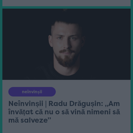
neînvinșii
Neînvinșii | Radu Drăgușin: „Am
învățat că nu o să vină nimeni să
mă salveze”