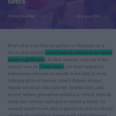
tenis
Camelia Butuligă
25 august 2016
M-am uitat la tot felul de sporturi la Olimpiada de la
Rio (a cărei sinteză
numai bună de consumat pe repede
înainte o găsiți aici
)
. În afara tenisului, care era în fișa
postului meu pe
Treizecizero
, am lăsat hazardul și
televiziunea națională să decidă: m-am uitat la ce se
întâmpla să fie la televizor când îi dădeam drumul.
Așadar am văzut: volei, baschet, handbal, polo, judo,
scrimă, haltere, gimnastică artistică și ritmică, tenis de
masă, box, canotaj, lupte greco-romane și fotbal. Cu
această ocazie m-am uitat la sporturi la care nu mă mai
uitasem din copilărie și adolescență, când Olimpiada