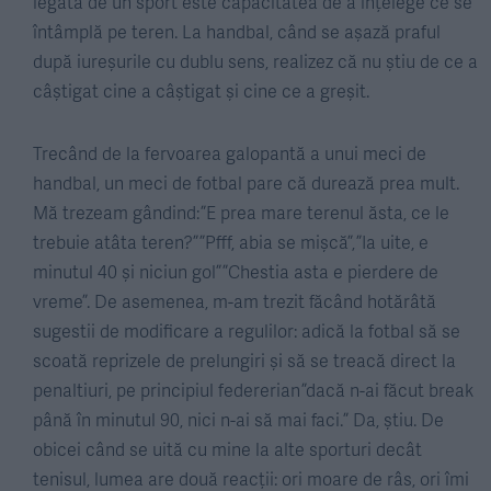
legată de un sport este capacitatea de a înțelege ce se
întâmplă pe teren. La handbal, când se aşază praful
după iureșurile cu dublu sens, realizez că nu știu de ce a
câștigat cine a câștigat și cine ce a greșit.
Trecând de la fervoarea galopantă a unui meci de
handbal, un meci de fotbal pare că durează prea mult.
Mă trezeam gândind: ”E prea mare terenul ăsta, ce le
trebuie atâta teren?” ”Pfff, abia se mișcă”, ”Ia uite, e
minutul 40 și niciun gol” ”Chestia asta e pierdere de
vreme”. De asemenea, m-am trezit făcând hotărâtă
sugestii de modificare a regulilor: adică la fotbal să se
scoată reprizele de prelungiri și să se treacă direct la
penaltiuri, pe principiul federerian ”dacă n-ai făcut break
până în minutul 90, nici n-ai să mai faci.” Da, știu. De
obicei când se uită cu mine la alte sporturi decât
tenisul, lumea are două reacții: ori moare de râs, ori îmi