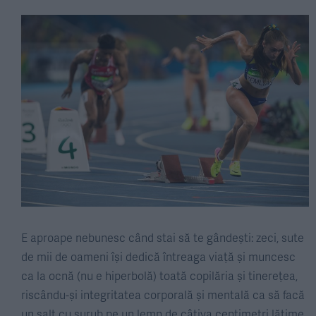
E aproape nebunesc când stai să te gândești: zeci, sute
de mii de oameni își dedică întreaga viață și muncesc
ca la ocnă (nu e hiperbolă) toată copilăria și tinerețea,
riscându-și integritatea corporală și mentală ca să facă
un salt cu șurub pe un lemn de câțiva centimetri lățime