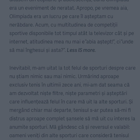
era un eveniment de neratat. Apropo, pe vremea aia,
Olimpiada era un lucru pe care îl așteptam cu
nerăbdare. Acum, cu multitudinea de competiții
sportive disponibile tot timpul atât la televizor cât și pe
internet, atitudinea mea nu mai e ”abia aștept!”, ci ”unde
să mai înghesui și asta?”.
Less IS more.
Inevitabil, m-am uitat la tot felul de sporturi despre care
nu știam nimic sau mai nimic. Urmărind aproape
exclusiv tenis în ultimii zece ani, mi-am dat seama că
am dezvoltat niște filtre, niște parametri și așteptări
care influențează felul în care mă uit la alte sporturi. Și
mergând chiar mai departe, tenisul s-ar putea să-mi fi
distrus aproape complet șansele să mă uit cu interes la
anumite sporturi. Mă gândesc că și reversul e valabil:
oameni veniți din alte sporturi care consideră tenisul