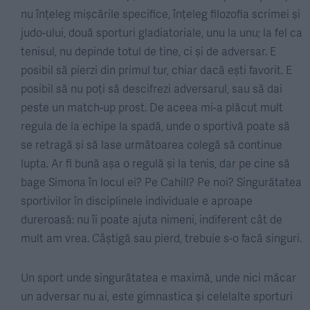
nu înțeleg mișcările specifice, înțeleg filozofia scrimei și
judo-ului, două sporturi gladiatoriale, unu la unu; la fel ca
tenisul, nu depinde totul de tine, ci și de adversar. E
posibil să pierzi din primul tur, chiar dacă ești favorit. E
posibil să nu poți să descifrezi adversarul, sau să dai
peste un match-up prost. De aceea mi-a plăcut mult
regula de la echipe la spadă, unde o sportivă poate să
se retragă și să lase următoarea colegă să continue
lupta. Ar fi bună așa o regulă și la tenis, dar pe cine să
bage Simona în locul ei? Pe Cahill? Pe noi? Singurătatea
sportivilor în disciplinele individuale e aproape
dureroasă: nu îi poate ajuta nimeni, indiferent cât de
mult am vrea. Câștigă sau pierd, trebuie s-o facă singuri.
Un sport unde singurătatea e maximă, unde nici măcar
un adversar nu ai, este gimnastica și celelalte sporturi