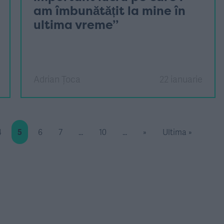
am îmbunătățit la mine în
ultima vreme”
Adrian Țoca
22 ianuarie
4
5
6
7
...
10
...
»
Ultima »