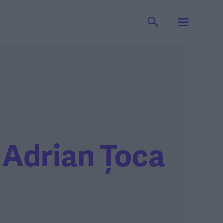
I
Adrian Țoca