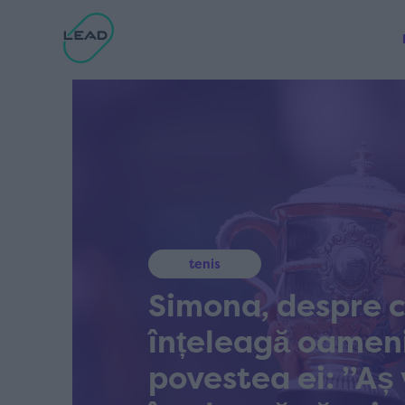
tenis
Simona, despre c
înțeleagă oameni
povestea ei: ”Aș 