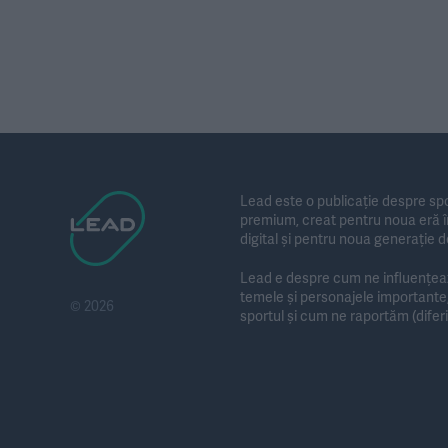
Lead este o publicație despre spo
premium, creat pentru noua eră în
digital și pentru noua generație d
Lead e despre cum ne influențează
temele și personajele importan
© 2026
sportul și cum ne raportăm (diferit