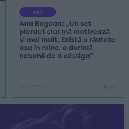
tenis
Ana Bogdan: „Un set
pierdut clar mă motivează
și mai mult. Există o răutate
așa în mine, o dorință
nebună de a câștiga”
Adrian Țoca
30 mai