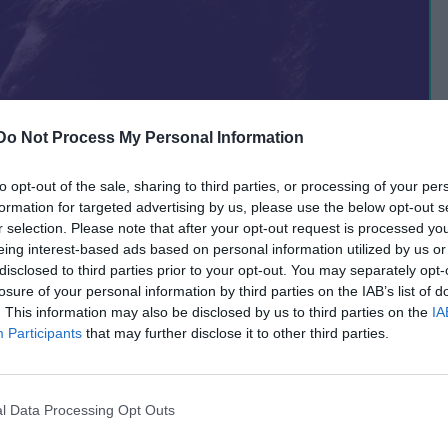
Do Not Process My Personal Information
to opt-out of the sale, sharing to third parties, or processing of your per
formation for targeted advertising by us, please use the below opt-out s
r selection. Please note that after your opt-out request is processed y
eing interest-based ads based on personal information utilized by us or
disclosed to third parties prior to your opt-out. You may separately opt-
ona vorbește despre lucrurile care
losure of your personal information by third parties on the IAB’s list of
. This information may also be disclosed by us to third parties on the
IA
ierei: “Trebuie să vrei și să
Participants
that may further disclose it to other third parties.
ruri la tine”
l Data Processing Opt Outs