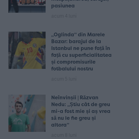
pasiunea
acum 4 luni
„Oglinda” din Marele
Bazar: barajul de la
Istanbul ne pune față în
față cu superficialitatea
și compromisurile
fotbalului nostru
acum 5 luni
Neînvinșii | Răzvan
Nedu: „Știu cât de greu
mi-a fost mie și aș vrea
să nu le fie greu și
altora”
acum 8 luni