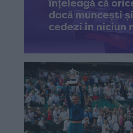
înțeleagă că oric
dacă muncești și 
cedezi în niciu