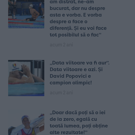
am distrat, ne-am
bucurat, dar nu despre
asta e vorba. E vorba
despre a face o
diferență. Și eu voi face
tot posibilul să o fac”
acum 2 ani
„Data viitoare va fi aur”.
Data viitoare e azi. Și
David Popovici e
campion olimpic!
acum 2 ani
„Doar dacă poți să o iei
de la zero, egală cu
toată lumea, poți obține
alte rezultate!”