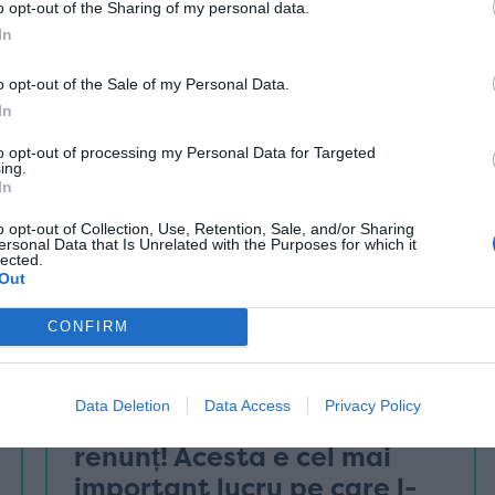
26 ianuarie
o opt-out of the Sharing of my personal data.
In
o opt-out of the Sale of my Personal Data.
In
to opt-out of processing my Personal Data for Targeted
ing.
In
o opt-out of Collection, Use, Retention, Sale, and/or Sharing
ersonal Data that Is Unrelated with the Purposes for which it
lected.
Out
CONFIRM
australian open
Data Deletion
Data Access
Privacy Policy
Simona Halep: „Că nu
renunț! Acesta e cel mai
important lucru pe care l-