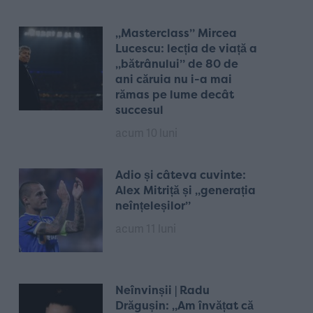
„Masterclass” Mircea
Lucescu: lecția de viață a
„bătrânului” de 80 de
ani căruia nu i-a mai
rămas pe lume decât
succesul
acum 10 luni
Adio și câteva cuvinte:
Alex Mitriță și „generația
neînțeleșilor”
acum 11 luni
Neînvinșii | Radu
Drăgușin: „Am învățat că