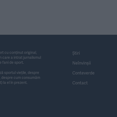
rt cu conținut original,
Știri
 care a intrat jurnalismul
e fani de sport.
Neînvinșii
Conteverde
 sportul viețile, despre
te, despre cum consumăm
Contact
) la el în prezent.