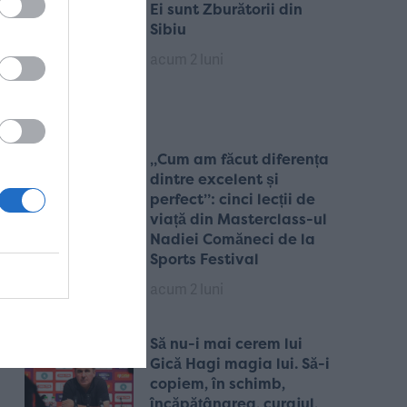
Ei sunt Zburătorii din
Sibiu
acum 2 luni
„Cum am făcut diferența
dintre excelent și
perfect”: cinci lecții de
viață din Masterclass-ul
Nadiei Comăneci de la
Sports Festival
acum 2 luni
Să nu-i mai cerem lui
Gică Hagi magia lui. Să-i
copiem, în schimb,
încăpățânarea, curajul,