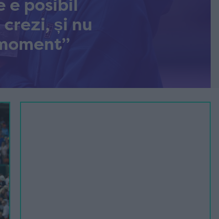
e e posibil
crezi, și nu
n moment”