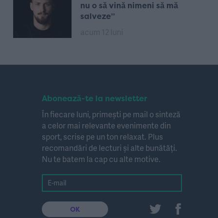
nu o să vină nimeni să mă
salveze”
acum 12 luni
Abonează-te la newsletter
În fiecare luni, primești pe mail o sinteză
a celor mai relevante evenimente din
sport, scrise pe un ton relaxat. Plus
recomandări de lecturi și alte bunătăți.
Nu te batem la cap cu alte motive.