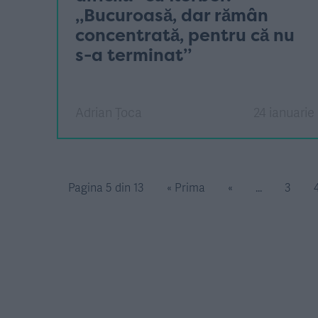
„Bucuroasă, dar rămân
concentrată, pentru că nu
s-a terminat”
Adrian Țoca
24 ianuarie
Pagina 5 din 13
« Prima
«
...
3