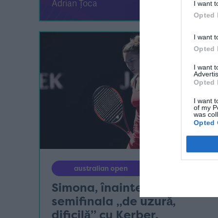
Adrian Țoca
I want t
Opted 
I want t
Opted 
I want 
Advertis
Opted 
I want t
of my P
was col
Opted 
australian open
Simona, înainte de
semifinala „de uzură,
dificilă” cu Kerber.