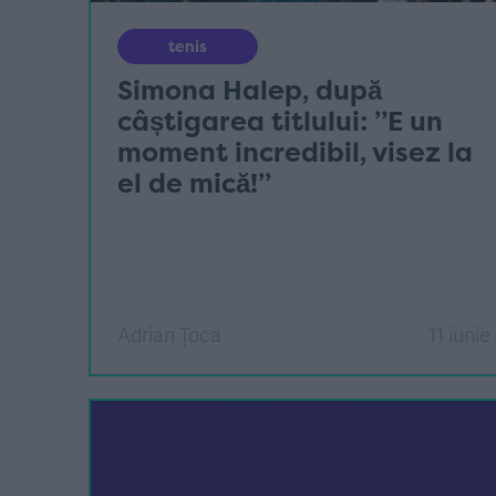
tenis
Simona Halep, după
câștigarea titlului: ”E un
moment incredibil, visez la
el de mică!”
Adrian Țoca
11 iunie