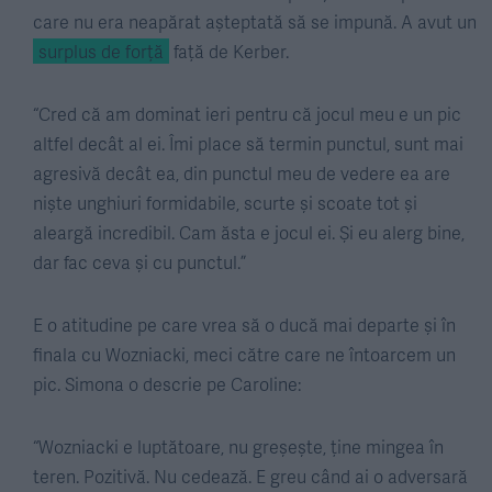
care nu era neapărat așteptată să se impună. A avut un
surplus de forță
față de Kerber.
“Cred că am dominat ieri pentru că jocul meu e un pic
altfel decât al ei. Îmi place să termin punctul, sunt mai
agresivă decât ea, din punctul meu de vedere ea are
niște unghiuri formidabile, scurte și scoate tot și
aleargă incredibil. Cam ăsta e jocul ei. Și eu alerg bine,
dar fac ceva și cu punctul.”
E o atitudine pe care vrea să o ducă mai departe și în
finala cu Wozniacki, meci către care ne întoarcem un
pic. Simona o descrie pe Caroline:
“Wozniacki e luptătoare, nu greșește, ține mingea în
teren. Pozitivă. Nu cedează. E greu când ai o adversară