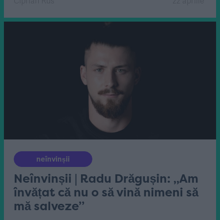
Ciprian Rus
22 aprilie
neînvinșii
Neînvinșii | Radu Drăgușin: „Am
învățat că nu o să vină nimeni să
mă salveze”