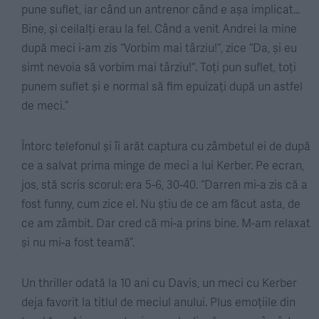
pune suflet, iar când un antrenor când e așa implicat…
Bine, și ceilalți erau la fel. Când a venit Andrei la mine
după meci i-am zis “Vorbim mai târziu!“, zice “Da, și eu
simt nevoia să vorbim mai târziu!“. Toți pun suflet, toți
punem suflet și e normal să fim epuizați după un astfel
de meci.”
Întorc telefonul și îi arăt captura cu zâmbetul ei de după
ce a salvat prima minge de meci a lui Kerber. Pe ecran,
jos, stă scris scorul: era 5-6, 30-40. “Darren mi-a zis că a
fost funny, cum zice el. Nu știu de ce am făcut asta, de
ce am zâmbit. Dar cred că mi-a prins bine. M-am relaxat
și nu mi-a fost teamă”.
Un thriller odată la 10 ani cu Davis, un meci cu Kerber
deja favorit la titlul de meciul anului. Plus emoțiile din