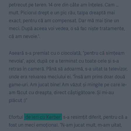
petrecut pe teren. 14 ore din câte am înțeles. Cam …
mult. Piciorul drept e un pic rău, talpa dreaptă mai
exact, pentru că am compensat. Dar mă mai ține un
meci. După aceea voi vedea, o să fac niște tratamente,
că am nevoie.“.
Aseară s-a premiat cu o ciocolată, “pentru că simțeam
nevoia“, apoi, după ce a terminat cu toate cele și s-a
retras în cameră. Până să adoarmă, s-a uitat la televizor,
unde era reluarea meciului ei. “Însă am prins doar două
game-uri. Am jucat bine! Am văzut și mingile pe care le-
am făcut cu dreapta, direct câștigătoare. Și mi-au
plăcut :)”
Efortul
de ieri cu Kerber
s-a resimțit diferit, pentru că a
fost un meci emoțional. “N-am jucat mult, m-am uitat,