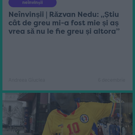
neînvinșii
Neînvinșii | Răzvan Nedu: „Știu
cât de greu mi-a fost mie și aș
vrea să nu le fie greu și altora”
Andreea Giuclea
6 decembrie