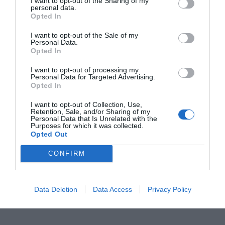
I want to opt-out of the Sharing of my
FRANCO BARESI / Fotbalistul
personal data.
care ne-a învățat cel mai frumos
Opted In
cuvânt din fotbal: Libero
I want to opt-out of the Sale of my
acum 6 zile
Personal Data.
Opted In
I want to opt-out of processing my
Anna Lewandowska și fața
Personal Data for Targeted Advertising.
Opted In
nevăzută a Planetei Fotbal.
Despre transferuri, dincolo de
I want to opt-out of Collection, Use,
sumele de pe Transfermarkt
Retention, Sale, and/or Sharing of my
Personal Data that Is Unrelated with the
acum 1 lună
Purposes for which it was collected.
Opted Out
CONFIRM
Ei sunt Zburătorii din Sibiu
acum 2 luni
Data Deletion
Data Access
Privacy Policy