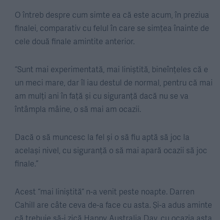
O întreb despre cum simte ea că este acum, în preziua
finalei, comparativ cu felul în care se simțea înainte de
cele două finale amintite anterior.
“Sunt mai experimentată, mai liniștită, bineînțeles că e
un meci mare, dar îl iau destul de normal, pentru că mai
am mulți ani în față și cu siguranță dacă nu se va
întâmpla mâine, o să mai am ocazii.
Dacă o să muncesc la fel și o să fiu aptă să joc la
același nivel, cu siguranță o să mai apară ocazii să joc
finale.”
Acest “mai liniștită“ n-a venit peste noapte. Darren
Cahill are câte ceva de-a face cu asta. Și-a adus aminte
că trebuie să-i zică Happy Australia Day, cu ocazia asta.