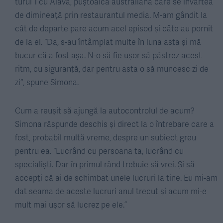
turul 1 cu Aiava, puștoaica australiană care se învârtea
de dimineață prin restaurantul media. M-am gândit la
cât de departe pare acum acel episod și câte au pornit
de la el. “Da, s-au întâmplat multe în luna asta și mă
bucur că a fost așa. N-o să fie ușor să păstrez acest
ritm, cu siguranță, dar pentru asta o să muncesc zi de
zi“, spune Simona.
Cum a reușit să ajungă la autocontrolul de acum?
Simona răspunde deschis și direct la o întrebare care a
fost, probabil multă vreme, despre un subiect greu
pentru ea. “Lucrând cu persoana ta, lucrând cu
specialiști. Dar în primul rând trebuie să vrei. Și să
accepți că ai de schimbat unele lucruri la tine. Eu mi-am
dat seama de aceste lucruri anul trecut și acum mi-e
mult mai ușor să lucrez pe ele.”