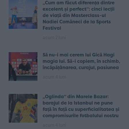
„Cum am făcut diferența dintre
excelent și perfect”: cinci lecții
de viață din Masterclass-ul
Nadiei Comăneci de la Sports
Festival
acum 2 luni
Să nu-i mai cerem lui Gică Hagi
magia lui. Să-i copiem, în schimb,
încăpățânarea, curajul, pasiunea
acum 4 luni
„Oglinda” din Marele Bazar:
barajul de la Istanbul ne pune
față în față cu superficialitatea și
compromisurile fotbalului nostru
acum 4 luni