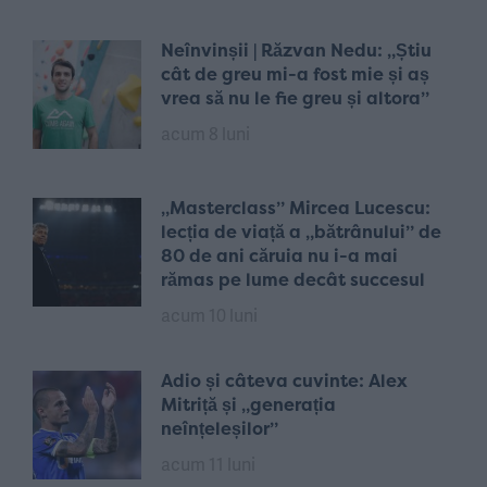
Neînvinșii | Răzvan Nedu: „Știu
cât de greu mi-a fost mie și aș
vrea să nu le fie greu și altora”
acum 8 luni
„Masterclass” Mircea Lucescu:
lecția de viață a „bătrânului” de
80 de ani căruia nu i-a mai
rămas pe lume decât succesul
acum 10 luni
Adio și câteva cuvinte: Alex
Mitriță și „generația
neînțeleșilor”
acum 11 luni