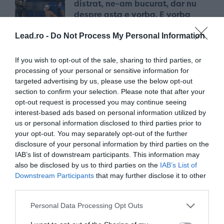
distrat, ne-am bucurat, dar nu
despre asta e vorba. E vorba
despre a face o diferență. Și eu
voi face tot posibilul să o fac”
Lead.ro -
Do Not Process My Personal Information
acum 2 ani
If you wish to opt-out of the sale, sharing to third parties, or
processing of your personal or sensitive information for
targeted advertising by us, please use the below opt-out
„Data viitoare va fi aur”. Data
section to confirm your selection. Please note that after your
viitoare e azi. Și David Popovici
opt-out request is processed you may continue seeing
e campion olimpic!
interest-based ads based on personal information utilized by
acum 2 ani
us or personal information disclosed to third parties prior to
your opt-out. You may separately opt-out of the further
disclosure of your personal information by third parties on the
„Doar dacă poți să o iei de la
IAB’s list of downstream participants. This information may
also be disclosed by us to third parties on the
IAB’s List of
zero, egală cu toată lumea, poți
Downstream Participants
that may further disclose it to other
obține alte rezultate!”
third parties.
acum 2 ani
Personal Data Processing Opt Outs