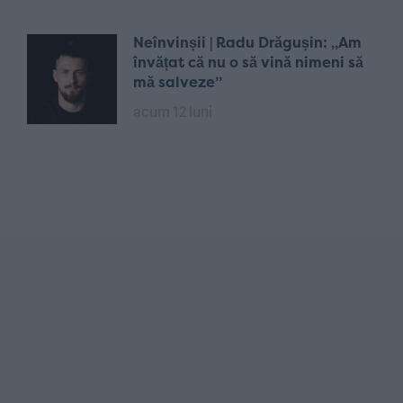
Neînvinșii | Radu Drăgușin: „Am
învățat că nu o să vină nimeni să
mă salveze”
acum 12 luni