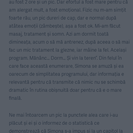
au fost 2 ore și un pic. Dar efortul a fost mare pentru că
am alergat mult, a fost emoțional. Fizic nu m-am simțit
foarte rău, un pic dureri de cap, dar e normal după
atâtea emoții (zâmbește), așa a fost ok. Mi-am făcut
masaj, tratament și somn. Azi am dormit toată
dimineața, acum o să mă antrenez, după aceea o să mai
fac un mic tratament la glezne, iar mâine la fel. Același
program. Mănânc… Dorm… Și vin la teren”. Din felul în
care face această enumerare, Simona se amuză și ea
oarecum de simplitatea programului, dar informația e
relevantă pentru că transmite că nimic nu se schimbă
dramatic în rutina obișnuită doar pentru că e o mare
finală.
Ne mai întoarcem un pic la punctele alea care i-au
plăcut și ei și o informez de o statistică ce
demonstrează că Simona s-a impus și la un capitol la