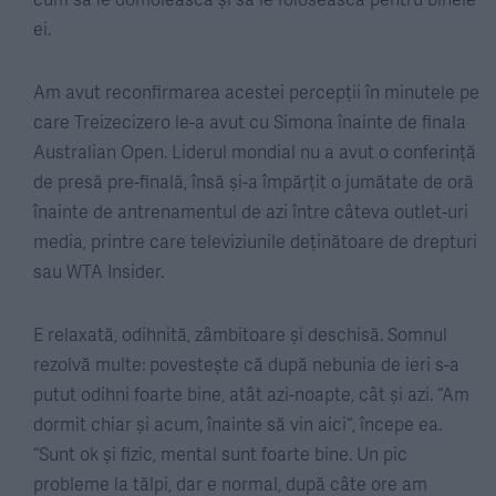
ei.
Am avut reconfirmarea acestei percepții în minutele pe
care Treizecizero le-a avut cu Simona înainte de finala
Australian Open. Liderul mondial nu a avut o conferință
de presă pre-finală, însă și-a împărțit o jumătate de oră
înainte de antrenamentul de azi între câteva outlet-uri
media, printre care televiziunile deținătoare de drepturi
sau WTA Insider.
E relaxată, odihnită, zâmbitoare și deschisă. Somnul
rezolvă multe: povestește că după nebunia de ieri s-a
putut odihni foarte bine, atât azi-noapte, cât și azi. “Am
dormit chiar și acum, înainte să vin aici“, începe ea.
“Sunt ok și fizic, mental sunt foarte bine. Un pic
probleme la tălpi, dar e normal, după câte ore am