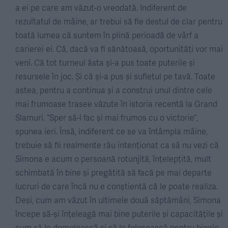
a ei pe care am văzut-o vreodată. Indiferent de
rezultatul de mâine, ar trebui să fie destul de clar pentru
toată lumea că suntem în plină perioadă de vârf a
carierei ei. Că, dacă va fi sănătoasă, oportunități vor mai
veni. Că tot turneul ăsta și-a pus toate puterile și
resursele în joc. Și că și-a pus și sufletul pe tavă. Toate
astea, pentru a continua și a construi unul dintre cele
mai frumoase trasee văzute în istoria recentă la Grand
Slamuri. “Sper să-l fac și mai frumos cu o victorie“,
spunea ieri. Însă, indiferent ce se va întâmpla mâine,
trebuie să fii realmente rău intenționat ca să nu vezi că
Simona e acum o persoană rotunjită, înțelepțită, mult
schimbată în bine și pregătită să facă pe mai departe
lucruri de care încă nu e conștientă că le poate realiza.
Deși, cum am văzut în ultimele două săptămâni, Simona
începe să-și înțeleagă mai bine puterile și capacitățile și
cum să le domolească și să le folosească pentru binele