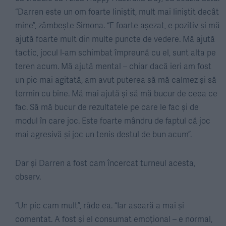
“Darren este un om foarte liniștit, mult mai liniștit decât
mine”, zâmbește Simona. “E foarte așezat, e pozitiv și mă
ajută foarte mult din multe puncte de vedere. Mă ajută
tactic, jocul l-am schimbat împreună cu el, sunt alta pe
teren acum. Mă ajută mental – chiar dacă ieri am fost
un pic mai agitată, am avut puterea să mă calmez și să
termin cu bine. Mă mai ajută și să mă bucur de ceea ce
fac. Să mă bucur de rezultatele pe care le fac și de
modul în care joc. Este foarte mândru de faptul că joc
mai agresivă și joc un tenis destul de bun acum”.
Dar și Darren a fost cam încercat turneul acesta,
observ.
“Un pic cam mult”, râde ea. “Iar aseară a mai și
comentat. A fost și el consumat emoțional – e normal,