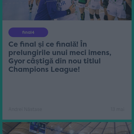
final4
Ce final și ce finală! În
prelungirile unui meci imens,
Gyor câștigă din nou titlul
Champions League!
Andrei Năstase
13 mai