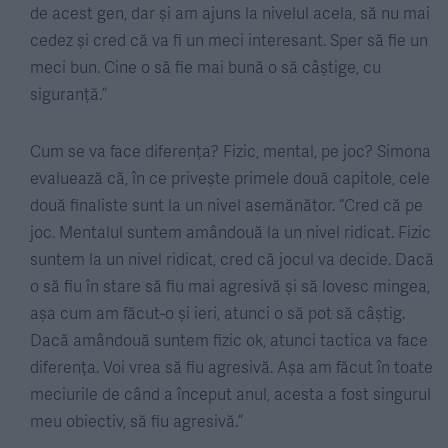
de acest gen, dar și am ajuns la nivelul acela, să nu mai
cedez și cred că va fi un meci interesant. Sper să fie un
meci bun. Cine o să fie mai bună o să câștige, cu
siguranță.”
Cum se va face diferența? Fizic, mental, pe joc? Simona
evaluează că, în ce privește primele două capitole, cele
două finaliste sunt la un nivel asemănător. “Cred că pe
joc. Mentalul suntem amândouă la un nivel ridicat. Fizic
suntem la un nivel ridicat, cred că jocul va decide. Dacă
o să fiu în stare să fiu mai agresivă și să lovesc mingea,
așa cum am făcut-o și ieri, atunci o să pot să câștig.
Dacă amândouă suntem fizic ok, atunci tactica va face
diferența. Voi vrea să fiu agresivă. Așa am făcut în toate
meciurile de când a început anul, acesta a fost singurul
meu obiectiv, să fiu agresivă.”