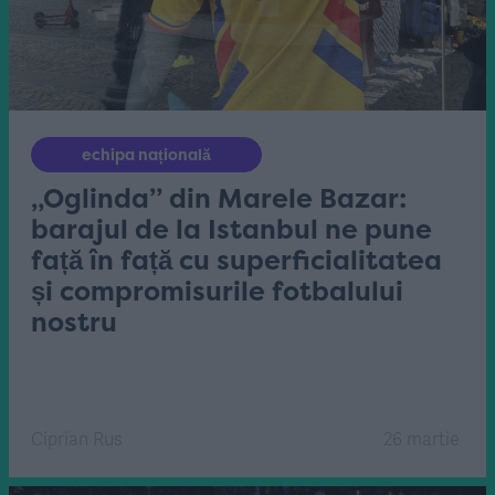
echipa națională
„Oglinda” din Marele Bazar:
barajul de la Istanbul ne pune
față în față cu superficialitatea
și compromisurile fotbalului
nostru
Ciprian Rus
26 martie