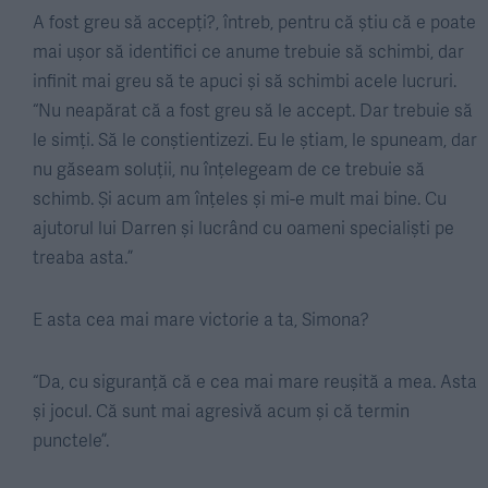
A fost greu să accepți?, întreb, pentru că știu că e poate
mai ușor să identifici ce anume trebuie să schimbi, dar
infinit mai greu să te apuci și să schimbi acele lucruri.
“Nu neapărat că a fost greu să le accept. Dar trebuie să
le simți. Să le conștientizezi. Eu le știam, le spuneam, dar
nu găseam soluții, nu înțelegeam de ce trebuie să
schimb. Și acum am înțeles și mi-e mult mai bine. Cu
ajutorul lui Darren și lucrând cu oameni specialiști pe
treaba asta.”
E asta cea mai mare victorie a ta, Simona?
“Da, cu siguranță că e cea mai mare reușită a mea. Asta
și jocul. Că sunt mai agresivă acum și că termin
punctele”.