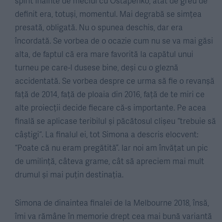
spirit înainte de meciul cu Ostapenko, atât de greu de
definit era, totuși, momentul. Mai degrabă se simțea
presată, obligată. Nu o spunea deschis, dar era
încordată. Se vorbea de o ocazie cum nu se va mai găsi
alta, de faptul că era mare favorită la capătul unui
turneu pe care-l dusese bine, deși cu o gleznă
accidentată. Se vorbea despre ce urma să fie o revanșă
față de 2014, față de ploaia din 2016, față de te miri ce
alte proiecții decide fiecare că-s importante. Pe acea
finală se aplicase teribilul și păcătosul clișeu “trebuie să
câștigi“. La finalul ei, tot Simona a descris elocvent:
“Poate că nu eram pregătită”. Iar noi am învățat un pic
de umilință, câteva grame, cât să apreciem mai mult
drumul și mai puțin destinația.
Simona de dinaintea finalei de la Melbourne 2018, însă,
îmi va rămâne în memorie drept cea mai bună variantă