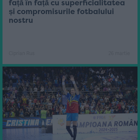
față în față cu superficialitatea
și compromisurile fotbalului
nostru
Ciprian Rus
26 martie