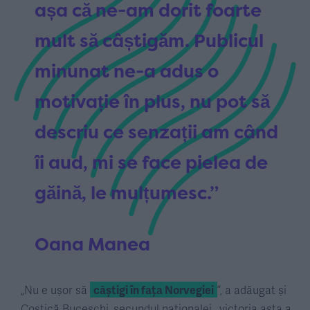
așa că ne-am dorit foarte
mult să câștigăm. Publicul
minunat ne-a adus o
motivație în plus, nu pot să
descriu ce senzații am când
îi aud, mi se face pielea de
găină, le mulțumesc.”
Oana Manea
„Nu e ușor să
câștigi în fața Norvegiei
”, a adăugat și
Costică Buceschi, secundul naționalei, „victoria asta a