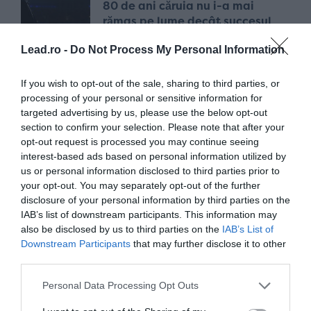
80 de ani căruia nu i-a mai
rămas pe lume decât succesul
acum 10 luni
Lead.ro -
Do Not Process My Personal Information
If you wish to opt-out of the sale, sharing to third parties, or
Adio și câteva cuvinte: Alex
processing of your personal or sensitive information for
Mitriță și „generația
targeted advertising by us, please use the below opt-out
neînțeleșilor”
section to confirm your selection. Please note that after your
acum 11 luni
opt-out request is processed you may continue seeing
interest-based ads based on personal information utilized by
us or personal information disclosed to third parties prior to
Neînvinșii | Radu Drăgușin: „Am
your opt-out. You may separately opt-out of the further
învățat că nu o să vină nimeni să
disclosure of your personal information by third parties on the
IAB’s list of downstream participants. This information may
mă salveze”
also be disclosed by us to third parties on the
IAB’s List of
acum 12 luni
Downstream Participants
that may further disclose it to other
third parties.
Personal Data Processing Opt Outs