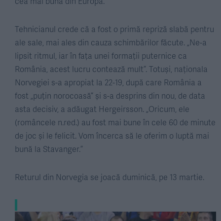
cea mai bună din Europa.”
Tehnicianul crede că a fost o primă repriză slabă pentru
ale sale, mai ales din cauza schimbărilor făcute. „Ne-a
lipsit ritmul, iar în fața unei formații puternice ca
România, acest lucru contează mult”. Totuși, naționala
Norvegiei s-a apropiat la 22-19, după care România a
fost „puțin norocoasă” și s-a desprins din nou, de data
asta decisiv, a adăugat Hergeirsson. „Oricum, ele
(româncele n.red.) au fost mai bune în cele 60 de minute
de joc și le felicit. Vom încerca să le oferim o luptă mai
bună la Stavanger.”
Returul din Norvegia se joacă duminică, pe 13 martie.