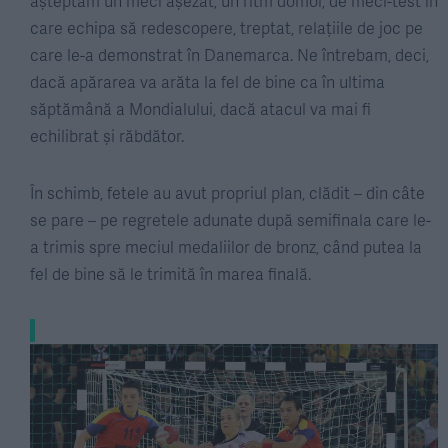
așteptam un meci așezat, un ritm domol, de meci-test în
care echipa să redescopere, treptat, relațiile de joc pe
care le-a demonstrat în Danemarca. Ne întrebam, deci,
dacă apărarea va arăta la fel de bine ca în ultima
săptămână a Mondialului, dacă atacul va mai fi
echilibrat și răbdător.
În schimb, fetele au avut propriul plan, clădit – din câte
se pare – pe regretele adunate după semifinala care le-
a trimis spre meciul medaliilor de bronz, când putea la
fel de bine să le trimită în marea finală.