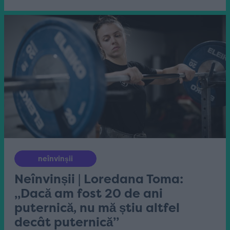
neînvinșii
Neînvinșii | Loredana Toma:
„Dacă am fost 20 de ani
puternică, nu mă știu altfel
decât puternică”