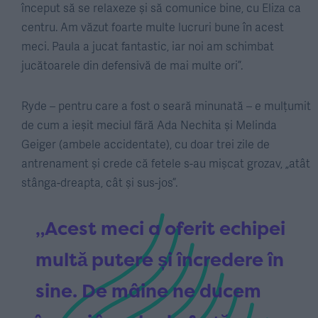
început să se relaxeze și să comunice bine, cu Eliza ca
centru. Am văzut foarte multe lucruri bune în acest
meci. Paula a jucat fantastic, iar noi am schimbat
jucătoarele din defensivă de mai multe ori”.
Ryde – pentru care a fost o seară minunată – e mulțumit
de cum a ieșit meciul fără Ada Nechita și Melinda
Geiger (ambele accidentate), cu doar trei zile de
antrenament și crede că fetele s-au mișcat grozav, „atât
stânga-dreapta, cât și sus-jos”.
„Acest meci a oferit echipei
multă putere și încredere în
sine. De mâine ne ducem