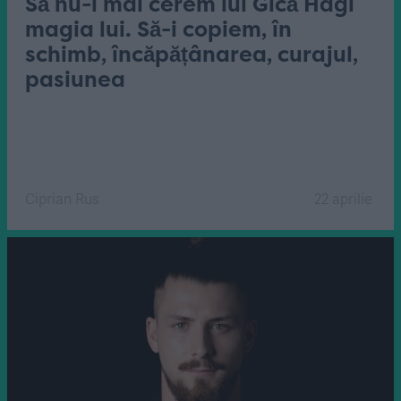
Să nu-i mai cerem lui Gică Hagi
magia lui. Să-i copiem, în
schimb, încăpățânarea, curajul,
pasiunea
Ciprian Rus
22 aprilie