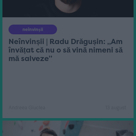
neînvinșii
Neînvinșii | Radu Drăgușin: „Am
învățat că nu o să vină nimeni să
mă salveze”
Andreea Giuclea
13 august