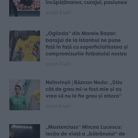
încăpățânarea, curajul, pasiunea
acum 4 luni
„Oglinda” din Marele Bazar:
barajul de la Istanbul ne pune
față în față cu superficialitatea și
compromisurile fotbalului nostru
acum 4 luni
Neînvinșii | Răzvan Nedu: „Știu
cât de greu mi-a fost mie și aș
vrea să nu le fie greu și altora”
acum 8 luni
„Masterclass” Mircea Lucescu:
lecția de viață a „bătrânului” de