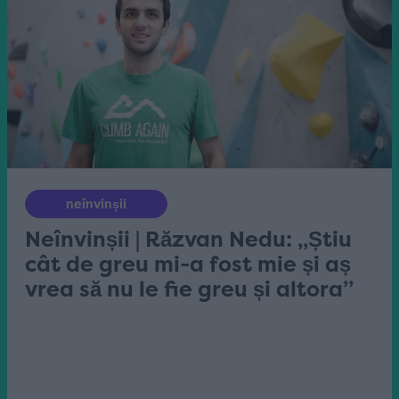
neînvinșii
Neînvinșii | Răzvan Nedu: „Știu
cât de greu mi-a fost mie și aș
vrea să nu le fie greu și altora”