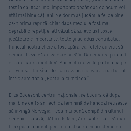
fost în calificări mai importantă decât cea de acum voi
știți mai bine câți ani. Ne dorim să jucăm la fel de bine
ca-n prima repriză; chiar dacă meciul a fost mai
degrabă o repetiție, ați văzut că au evoluat toate
jucătoarele importante, toate și-au adus contribuția.
Punctul nostru cheie a fost apărarea, fetele au vrut să
demonstreze că au valoare și că în Danemarca putea fi
alta culoarea medaliei”. Buceschi nu vede partida ca pe
o revanșă, dar și-ar dori ca revanșa adevărată să fie tot
într-o semifinală. „Poate la olimpiadă.”
Eliza Buceschi, centrul naționalei, se bucură că după
mai bine de 15 ani, echipa feminină de handbal reușește
să învingă Norvegia – cea mai bună echipă din ultimul
deceniu – acasă, alături de fani. „Am avut o tactică mai
bine pusă la punct, pentru că absențe și probleme am