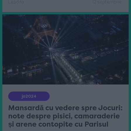
Lead.ro
12 septembrie
jo2024
Mansardă cu vedere spre Jocuri:
note despre pisici, camaraderie
și arene contopite cu Parisul