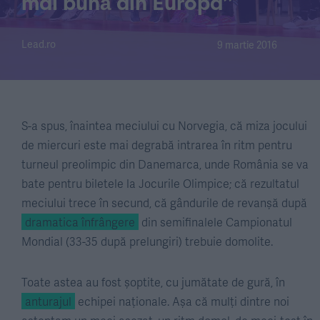
mai bună din Europa”
Lead.ro
9 martie 2016
S-a spus, înaintea meciului cu Norvegia, că miza jocului
de miercuri este mai degrabă intrarea în ritm pentru
turneul preolimpic din Danemarca, unde România se va
bate pentru biletele la Jocurile Olimpice; că rezultatul
meciului trece în secund, că gândurile de revanșă după
dramatica înfrângere
din semifinalele Campionatul
Mondial (33-35 după prelungiri) trebuie domolite.
Toate astea au fost șoptite, cu jumătate de gură, în
anturajul
echipei naționale. Așa că mulți dintre noi