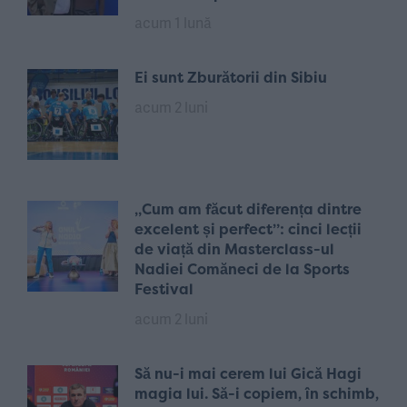
acum 1 lună
Ei sunt Zburătorii din Sibiu
acum 2 luni
„Cum am făcut diferența dintre
excelent și perfect”: cinci lecții
de viață din Masterclass-ul
Nadiei Comăneci de la Sports
Festival
acum 2 luni
Să nu-i mai cerem lui Gică Hagi
magia lui. Să-i copiem, în schimb,