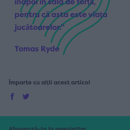
înapoi în sala de forță,
pentru că asta este viața
jucătoarelor.”
Tomas Ryde
Împarte cu alții acest articol
Abonează-te la newsletter