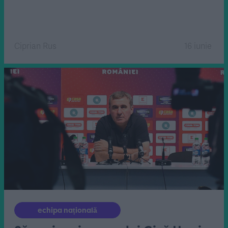
Ciprian Rus
16 iunie
echipa națională