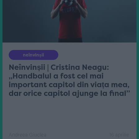
neînvinșii
Neînvinșii | Cristina Neagu:
„Handbalul a fost cel mai
important capitol din viața mea,
dar orice capitol ajunge la final”
Andreea Giuclea
16 aprilie