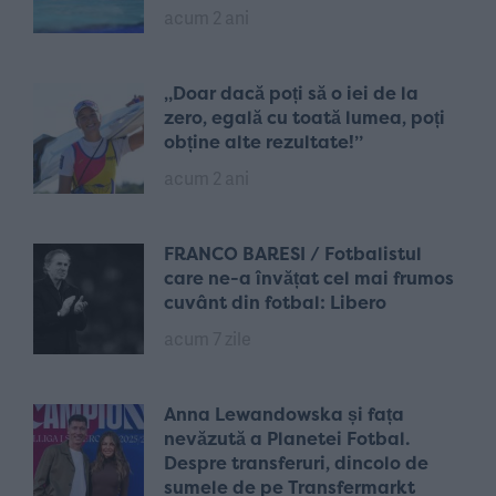
acum 2 ani
„Doar dacă poți să o iei de la
zero, egală cu toată lumea, poți
obține alte rezultate!”
acum 2 ani
FRANCO BARESI / Fotbalistul
care ne-a învățat cel mai frumos
cuvânt din fotbal: Libero
acum 7 zile
Anna Lewandowska și fața
nevăzută a Planetei Fotbal.
Despre transferuri, dincolo de
sumele de pe Transfermarkt