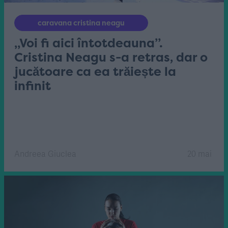
caravana cristina neagu
„Voi fi aici întotdeauna”.
Cristina Neagu s-a retras, dar o
jucătoare ca ea trăiește la
infinit
Andreea Giuclea
20 mai