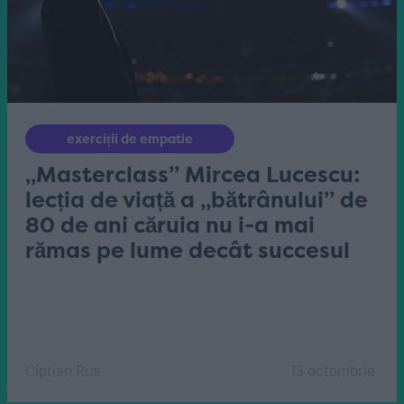
exerciții de empatie
„Masterclass” Mircea Lucescu:
lecția de viață a „bătrânului” de
80 de ani căruia nu i-a mai
rămas pe lume decât succesul
Ciprian Rus
13 octombrie