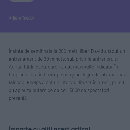
Adrian Țoca
28 iulie 2024
Înainte de semifinala la 200 metri liber, David a făcut un
antrenament de 30 minute, sub privirile antrenorului
Adrian Rădulescu, care i-a dat mai multe indicații. În
timp ce el era în bazin, pe margine, legendarul american
Michael Phelps a dat un interviu difuzat în arenă, primit
cu aplauze puternice de cei 17.000 de spectatori
prezenți.
Împarte cu alții acest articol