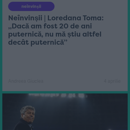
neînvinșii
Neînvinșii | Loredana Toma:
„Dacă am fost 20 de ani
puternică, nu mă știu altfel
decât puternică”
Andreea Giuclea
4 aprilie