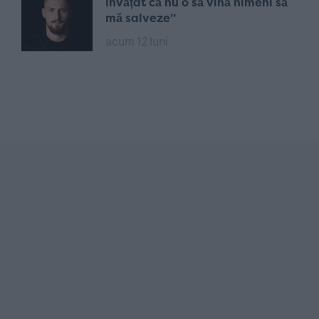
învățat că nu o să vină nimeni să
mă salveze”
acum 12 luni