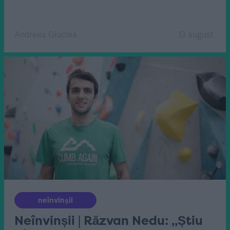
Andreea Giuclea
13 august
neînvinșii
Neînvinșii | Răzvan Nedu: „Știu