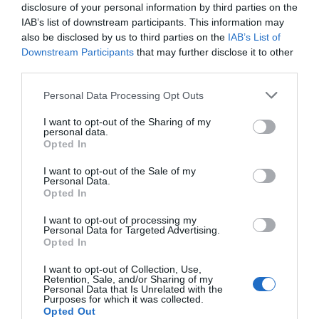
disclosure of your personal information by third parties on the
„Cum am făcut diferența dintre
IAB’s list of downstream participants. This information may
also be disclosed by us to third parties on the
IAB’s List of
excelent și perfect”: cinci lecții
Downstream Participants
that may further disclose it to other
de viață din Masterclass-ul
third parties.
Nadiei Comăneci de la Sports
Personal Data Processing Opt Outs
Festival
I want to opt-out of the Sharing of my
personal data.
Opted In
I want to opt-out of the Sale of my
Ciprian Rus
16 iunie
Personal Data.
Opted In
I want to opt-out of processing my
Personal Data for Targeted Advertising.
Opted In
I want to opt-out of Collection, Use,
Retention, Sale, and/or Sharing of my
Personal Data that Is Unrelated with the
Purposes for which it was collected.
Opted Out