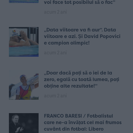
voi face tot posibilul să o fac”
acum 2 ani
„Data viitoare va fi aur”. Data
viitoare e azi. Și David Popovici
e campion olimpic!
acum 2 ani
„Doar dacă poți să o iei de la
zero, egală cu toată lumea, poți
obține alte rezultate!”
acum 2 ani
FRANCO BARESI / Fotbalistul
care ne-a învățat cel mai frumos
cuvânt din fotbal: Libero