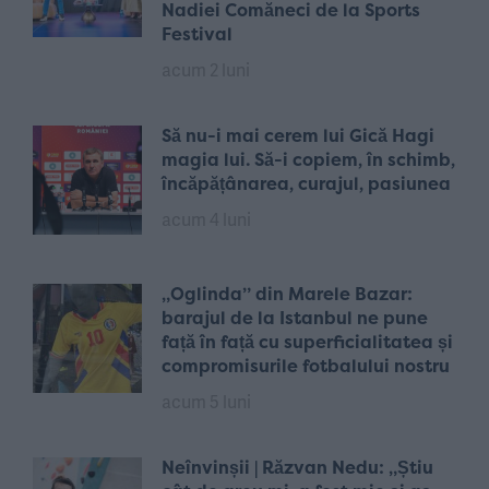
Nadiei Comăneci de la Sports
Festival
acum 2 luni
Să nu-i mai cerem lui Gică Hagi
magia lui. Să-i copiem, în schimb,
încăpățânarea, curajul, pasiunea
acum 4 luni
„Oglinda” din Marele Bazar:
barajul de la Istanbul ne pune
față în față cu superficialitatea și
compromisurile fotbalului nostru
acum 5 luni
Neînvinșii | Răzvan Nedu: „Știu