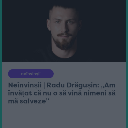
neînvinșii
Neînvinșii | Radu Drăgușin: „Am
învățat că nu o să vină nimeni să
mă salveze”