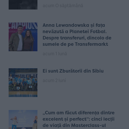
acum O săptămână
Anna Lewandowska și fața
nevăzută a Planetei Fotbal.
Despre transferuri, dincolo de
sumele de pe Transfermarkt
acum 1 lună
Ei sunt Zburătorii din Sibiu
acum 2 luni
„Cum am făcut diferența dintre
excelent și perfect”: cinci lecții
de viață din Masterclass-ul