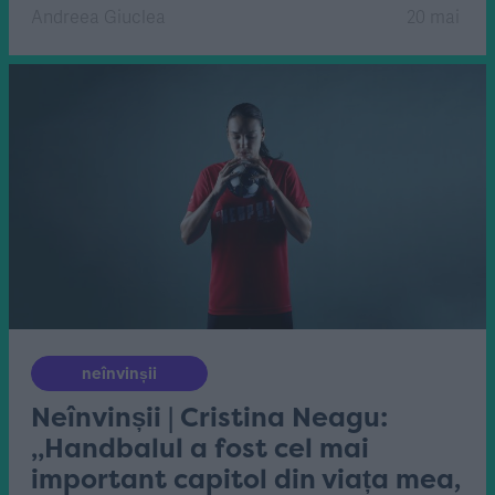
Andreea Giuclea
20 mai
neînvinșii
Neînvinșii | Cristina Neagu:
„Handbalul a fost cel mai
important capitol din viața mea,