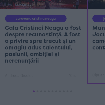
caravana cristina neagu
Gala Cristinei Neagu a fost
Mans
despre recunoștință. A fost
Jocu
o privire spre trecut și un
cama
omagiu adus talentului,
cont
pasiunii, ambiției și
nerenunțării
Ciprian
Andreea Giuclea
10 iunie