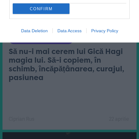
CONFIRM
Data Deletion
Data Access
Privacy Policy
echipa națională
Să nu-i mai cerem lui Gică Hagi
magia lui. Să-i copiem, în
schimb, încăpățânarea, curajul,
pasiunea
Ciprian Rus
22 aprilie