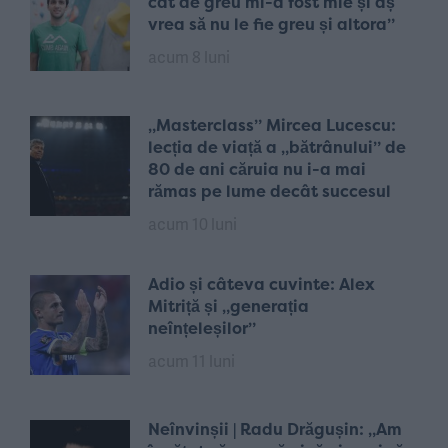
cât de greu mi-a fost mie și aș
vrea să nu le fie greu și altora”
acum 8 luni
„Masterclass” Mircea Lucescu:
lecția de viață a „bătrânului” de
80 de ani căruia nu i-a mai
rămas pe lume decât succesul
acum 10 luni
Adio și câteva cuvinte: Alex
Mitriță și „generația
neînțeleșilor”
acum 11 luni
Neînvinșii | Radu Drăgușin: „Am