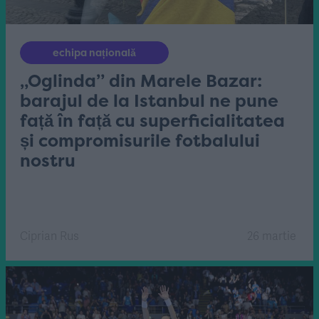
echipa națională
„Oglinda” din Marele Bazar:
barajul de la Istanbul ne pune
față în față cu superficialitatea
și compromisurile fotbalului
nostru
Ciprian Rus
26 martie