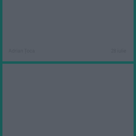
Adrian Țoca
28 iulie