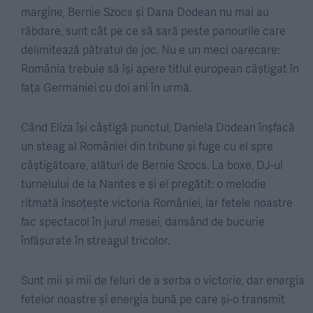
margine, Bernie Szocs și Dana Dodean nu mai au
răbdare, sunt cât pe ce să sară peste panourile care
delimitează pătratul de joc. Nu e un meci oarecare:
România trebuie să își apere titlul european câștigat în
fața Germaniei cu doi ani în urmă.
Când Eliza își câștigă punctul, Daniela Dodean înșfacă
un steag al României din tribune și fuge cu el spre
câștigătoare, alături de Bernie Szocs. La boxe, DJ-ul
turnelului de la Nantes e și el pregătit: o melodie
ritmată însoțește victoria României, iar fetele noastre
fac spectacol în jurul mesei, dansând de bucurie
înfășurate în streagul tricolor.
Sunt mii și mii de feluri de a serba o victorie, dar energia
fetelor noastre și energia bună pe care și-o transmit