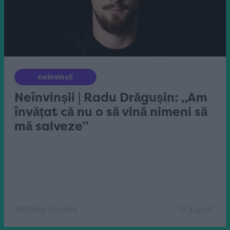
neînvinșii
Neînvinșii | Radu Drăgușin: „Am
învățat că nu o să vină nimeni să
mă salveze”
Andreea Giuclea
13 august