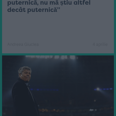
puternică, nu mă știu altfel
decât puternică”
Andreea Giuclea
4 aprilie