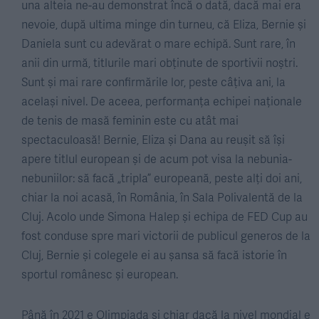
una alteia ne-au demonstrat încă o dată, dacă mai era
nevoie, după ultima minge din turneu, că Eliza, Bernie și
Daniela sunt cu adevărat o mare echipă. Sunt rare, în
anii din urmă, titlurile mari obținute de sportivii noștri.
Sunt și mai rare confirmările lor, peste câțiva ani, la
același nivel. De aceea, performanța echipei naționale
de tenis de masă feminin este cu atât mai
spectaculoasă! Bernie, Eliza și Dana au reușit să își
apere titlul european și de acum pot visa la nebunia-
nebuniilor: să facă „tripla” europeană, peste alți doi ani,
chiar la noi acasă, în România, în Sala Polivalentă de la
Cluj. Acolo unde Simona Halep și echipa de FED Cup au
fost conduse spre mari victorii de publicul generos de la
Cluj, Bernie și colegele ei au șansa să facă istorie în
sportul românesc și european.
Până în 2021 e Olimpiada și chiar dacă la nivel mondial e