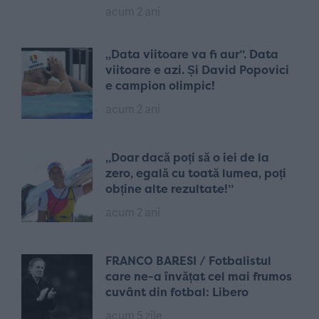
acum 2 ani
„Data viitoare va fi aur”. Data
viitoare e azi. Și David Popovici
e campion olimpic!
acum 2 ani
„Doar dacă poți să o iei de la
zero, egală cu toată lumea, poți
obține alte rezultate!”
acum 2 ani
FRANCO BARESI / Fotbalistul
care ne-a învățat cel mai frumos
cuvânt din fotbal: Libero
acum 5 zile