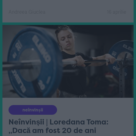
Andreea Giuclea
16 aprilie
neînvinșii
Neînvinșii | Loredana Toma:
„Dacă am fost 20 de ani