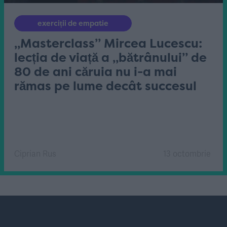
exerciții de empatie
„Masterclass” Mircea Lucescu:
lecția de viață a „bătrânului” de
80 de ani căruia nu i-a mai
rămas pe lume decât succesul
Ciprian Rus
13 octombrie