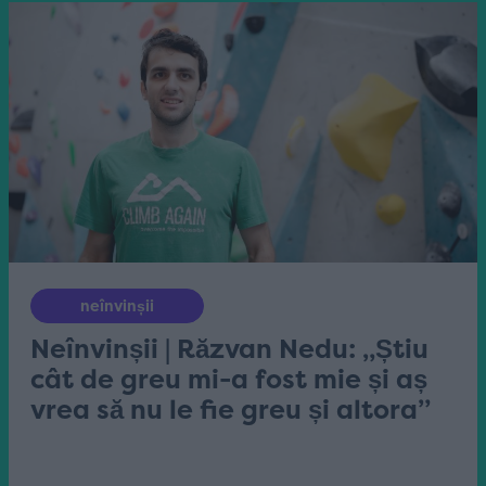
neînvinșii
Neînvinșii | Răzvan Nedu: „Știu
cât de greu mi-a fost mie și aș
vrea să nu le fie greu și altora”