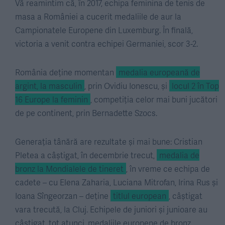
Vă reamintim că, în 2017, echipa feminina de tenis de
masa a României a cucerit medaliile de aur la
Campionatele Europene din Luxemburg. În finală,
victoria a venit contra echipei Germaniei, scor 3-2.
România deține momentan
medalia europeană de
argint, la masculin
, prin Ovidiu Ionescu, și
locul 2 în Top
16 Europe la feminin
, competiția celor mai buni jucători
de pe continent, prin Bernadette Szocs.
Generația tânără are rezultate și mai bune: Cristian
Pletea a câștigat, în decembrie trecut,
medalia de
bronz la Mondialele de tineret
, în vreme ce echipa de
cadete – cu Elena Zaharia, Luciana Mitrofan, Irina Rus și
Ioana Sîngeorzan – deține
titlul european
, câștigat
vara trecută, la Cluj. Echipele de juniori și junioare au
câștigat, tot atunci, medaliile europene de bronz.