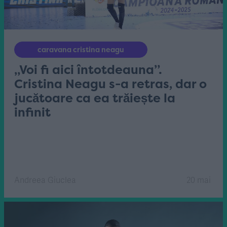
caravana cristina neagu
„Voi fi aici întotdeauna”.
Cristina Neagu s-a retras, dar o
jucătoare ca ea trăiește la
infinit
Andreea Giuclea
20 mai