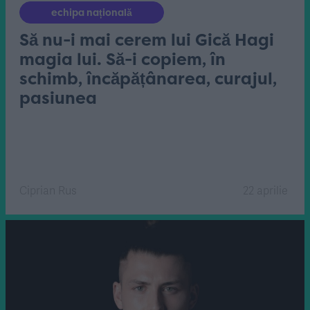
echipa națională
Să nu-i mai cerem lui Gică Hagi
magia lui. Să-i copiem, în
schimb, încăpățânarea, curajul,
pasiunea
Ciprian Rus
22 aprilie