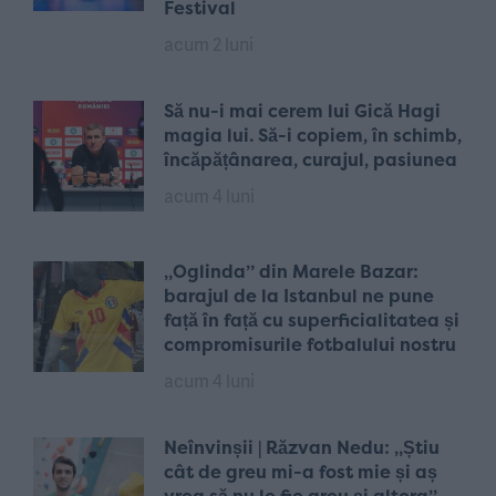
Festival
acum 2 luni
Să nu-i mai cerem lui Gică Hagi
magia lui. Să-i copiem, în schimb,
încăpățânarea, curajul, pasiunea
acum 4 luni
„Oglinda” din Marele Bazar:
barajul de la Istanbul ne pune
față în față cu superficialitatea și
compromisurile fotbalului nostru
acum 4 luni
Neînvinșii | Răzvan Nedu: „Știu
cât de greu mi-a fost mie și aș