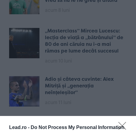
vrea să nu le fie greu și altora”
acum 8 luni
„Masterclass” Mircea Lucescu:
lecția de viață a „bătrânului” de
80 de ani căruia nu i-a mai
rămas pe lume decât succesul
acum 10 luni
Adio și câteva cuvinte: Alex
Mitriță și „generația
neînțeleșilor”
acum 11 luni
Neînvinșii | Radu Drăgușin: „Am
Lead.ro -
Do Not Process My Personal Information
învățat că nu o să vină nimeni să