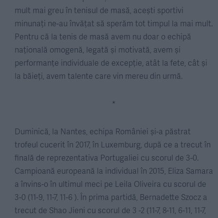
mult mai greu în tenisul de masă, acești sportivi
minunați ne-au învățat să sperăm tot timpul la mai mult.
Pentru că la tenis de masă avem nu doar o echipă
națională omogenă, legată și motivată, avem și
performanțe individuale de excepție, atât la fete, cât și
la băieți, avem talente care vin mereu din urmă.
*
Duminică, la Nantes, echipa României și-a păstrat
trofeul cucerit în 2017, în Luxemburg, după ce a trecut în
finală de reprezentativa Portugaliei cu scorul de 3-0.
Campioană europeană la individual în 2015, Eliza Samara
a învins-o în ultimul meci pe Leila Oliveira cu scorul de
3-0 (11-9, 11-7, 11-6 ). În prima partidă, Bernadette Szocz a
trecut de Shao Jieni cu scorul de 3 -2 (11-7, 8-11, 6-11, 11-7,