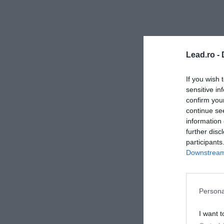
Lead.ro -
If you wish 
sensitive in
confirm you
continue se
information 
further disc
participants
Downstream 
Persona
I want t