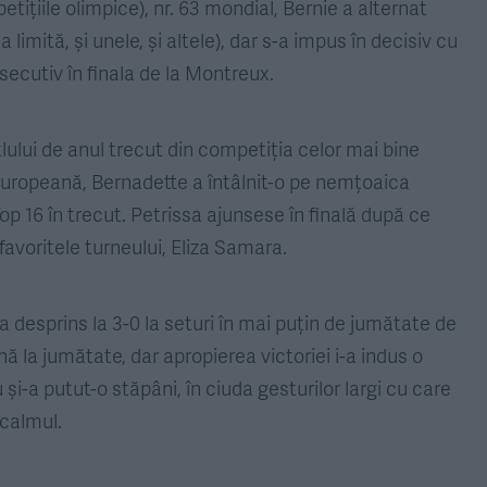
petițiile olimpice), nr. 63 mondial, Bernie a alternat
 limită, și unele, și altele), dar s-a impus în decisiv cu
secutiv în finala de la Montreux.
lului de anul trecut din competiția celor mai bine
europeană, Bernadette a întâlnit-o pe nemțoaica
Top 16 în trecut. Petrissa ajunsese în finală după ce
 favoritele turneului, Eliza Samara.
-a desprins la 3-0 la seturi în mai puțin de jumătate de
nă la jumătate, dar apropierea victoriei i-a indus o
și-a putut-o stăpâni, în ciuda gesturilor largi cu care
 calmul.