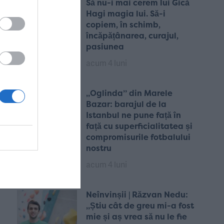
Să nu-i mai cerem lui Gică
Hagi magia lui. Să-i
copiem, în schimb,
încăpățânarea, curajul,
pasiunea
acum 4 luni
„Oglinda” din Marele
Bazar: barajul de la
Istanbul ne pune față în
față cu superficialitatea și
compromisurile fotbalului
nostru
acum 4 luni
Neînvinșii | Răzvan Nedu:
„Știu cât de greu mi-a fost
mie și aș vrea să nu le fie