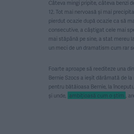
Câteva mingi pripite, câteva benzi de 
12. Tot mai nervoasă și mai precipita
pierdut ocazie după ocazie ca să mai
consecutive, a câștigat cele mai spe
mai stăpână pe sine, a stat mereu l
un meci de un dramatism cum rar se 
Foarte aproape să reediteze una dint
Bernie Szocs a ieșit dărâmată de la 
pentru bătăioasa Bernie, la începutul
și unde,
ambițioasă cum o știm
, a