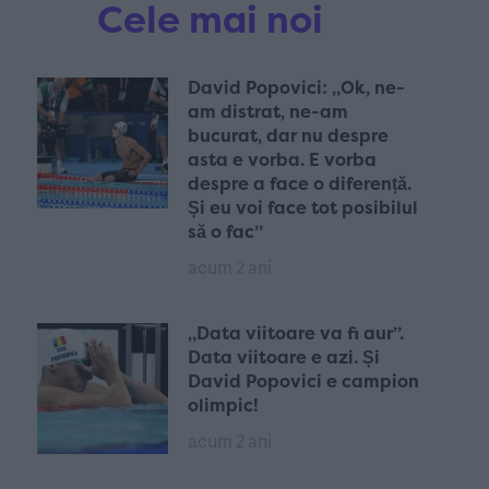
Cele mai noi
David Popovici: „Ok, ne-
am distrat, ne-am
bucurat, dar nu despre
asta e vorba. E vorba
despre a face o diferență.
Și eu voi face tot posibilul
să o fac”
acum 2 ani
„Data viitoare va fi aur”.
Data viitoare e azi. Și
David Popovici e campion
olimpic!
acum 2 ani