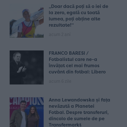
„Doar dacă poți să o iei de
la zero, egală cu toată
lumea, poți obține alte
rezultate!”
acum 2 ani
FRANCO BARESI /
Fotbalistul care ne-a
învățat cel mai frumos
cuvânt din fotbal: Libero
acum 6 zile
Anna Lewandowska și fața
nevăzută a Planetei
Fotbal. Despre transferuri,
dincolo de sumele de pe
Transfermarkt