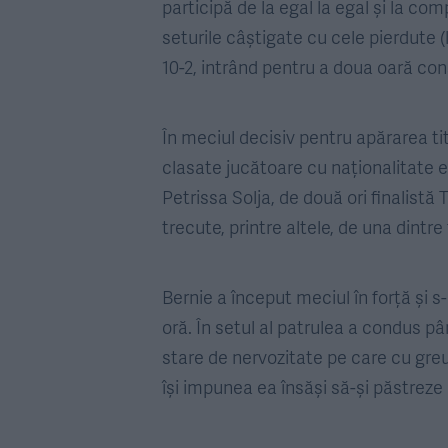
participă de la egal la egal și la com
seturile câștigate cu cele pierdute (la
10-2, intrând pentru a doua oară con
În meciul decisiv pentru apărarea tit
clasate jucătoare cu naționalitate 
Petrissa Solja, de două ori finalistă 
trecute, printre altele, de una dintre
Bernie a început meciul în forță și s
oră. În setul al patrulea a condus pâ
stare de nervozitate pe care cu greu 
își impunea ea însăși să-și păstreze