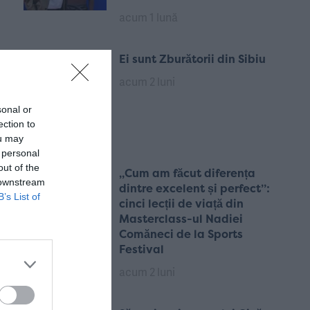
acum 1 lună
Ei sunt Zburătorii din Sibiu
acum 2 luni
sonal or
ection to
ou may
 personal
out of the
„Cum am făcut diferența
 downstream
dintre excelent și perfect”:
B’s List of
cinci lecții de viață din
Masterclass-ul Nadiei
Comăneci de la Sports
Festival
acum 2 luni