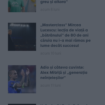
greu și altora”
acum 8 luni
„Masterclass” Mircea
Lucescu: lecția de viață a
„bătrânului” de 80 de ani
căruia nu i-a mai rămas pe
lume decât succesul
acum 10 luni
Adio și câteva cuvinte:
Alex Mitriță și „generația
neînțeleșilor”
acum 11 luni