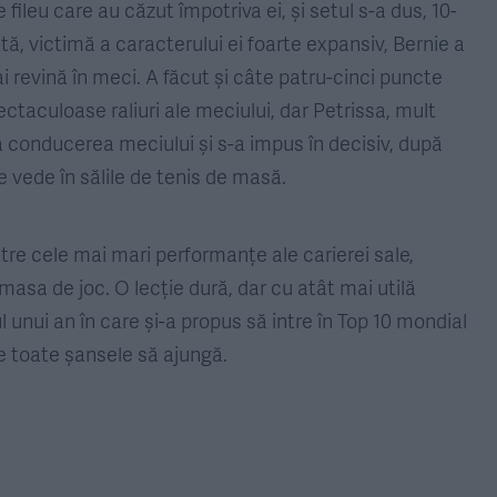
fileu care au căzut împotriva ei, și setul s-a dus, 10-
tă, victimă a caracterului ei foarte expansiv, Bernie a
 revină în meci. A făcut și câte patru-cinci puncte
ctaculoase raliuri ale meciului, dar Petrissa, mult
a conducerea meciului și s-a impus în decisiv, după
vede în sălile de tenis de masă.
re cele mai mari performanțe ale carierei sale,
masa de joc. O lecție dură, dar cu atât mai utilă
 unui an în care și-a propus să intre în Top 10 mondial
re toate șansele să ajungă.