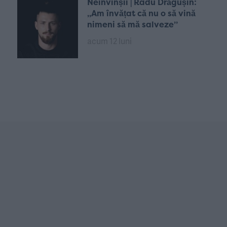
Neînvinșii | Radu Drăgușin:
„Am învățat că nu o să vină
nimeni să mă salveze”
acum 12 luni