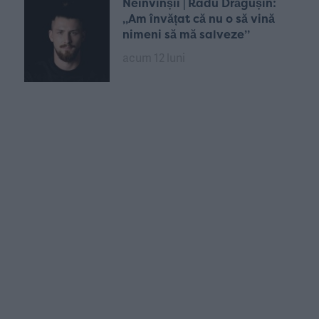
Neînvinșii | Radu Drăgușin:
„Am învățat că nu o să vină
nimeni să mă salveze”
acum 12 luni