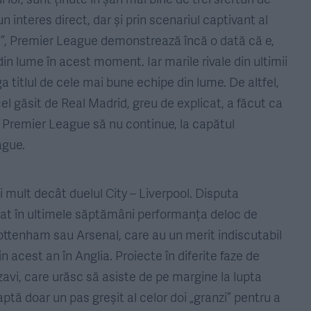
n interes direct, dar și prin scenariul captivant al
eld”, Premier League demonstrează încă o dată că e,
din lume în acest moment. Iar marile rivale din ultimii
ga titlul de cele mai bune echipe din lume. De altfel,
 găsit de Real Madrid, greu de explicat, a făcut ca
a Premier League să nu continue, la capătul
ague.
 mult decât duelul City – Liverpool. Disputa
at în ultimele săptămâni performanța deloc de
Tottenham sau Arsenal, care au un merit indiscutabil
in acest an în Anglia. Proiecte în diferite faze de
avi, care urăsc să asiste de pe margine la lupta
tă doar un pas greșit al celor doi „granzi” pentru a