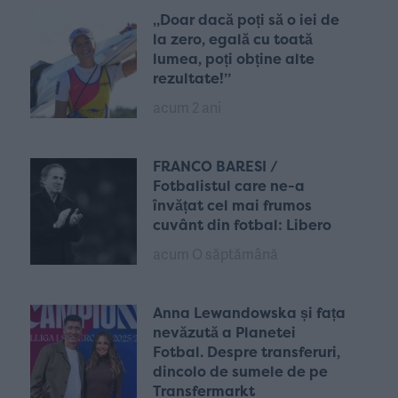
„Doar dacă poți să o iei de
la zero, egală cu toată
lumea, poți obține alte
rezultate!”
acum 2 ani
FRANCO BARESI /
Fotbalistul care ne-a
învățat cel mai frumos
cuvânt din fotbal: Libero
acum O săptămână
Anna Lewandowska și fața
nevăzută a Planetei
Fotbal. Despre transferuri,
dincolo de sumele de pe
Transfermarkt