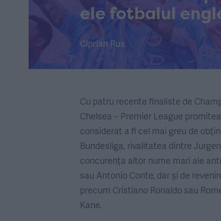
ele fotbalul engl
Ciprian Rus
Cu patru recente finaliste de Champi
Chelsea – Premier League promitea 
considerat a fi cel mai greu de obțin
Bundesliga, rivalitatea dintre Jurge
concurența altor nume mari ale ant
sau Antonio Conte, dar și de reveni
precum Cristiano Ronaldo sau Romel
Kane.