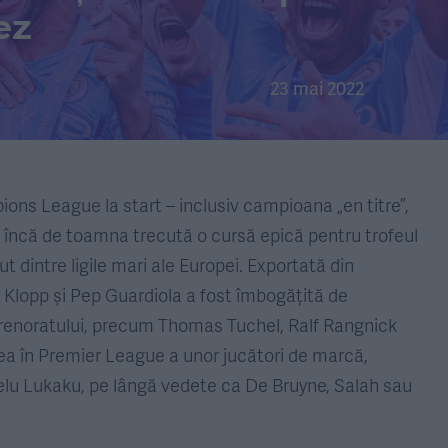
ez
23 mai 2022
ons League la start – inclusiv campioana „en titre”,
încă de toamna trecută o cursă epică pentru trofeul
ut dintre ligile mari ale Europei. Exportată din
n Klopp și Pep Guardiola a fost îmbogățită de
renoratului, precum Thomas Tuchel, Ralf Rangnick
rea în Premier League a unor jucători de marcă,
u Lukaku, pe lângă vedete ca De Bruyne, Salah sau