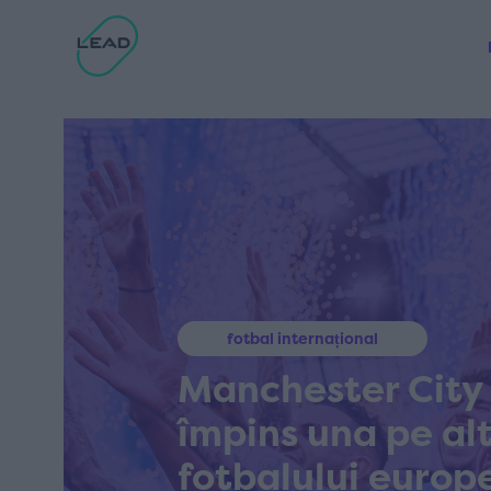
fotbal internațional
Manchester City 
împins una pe alt
fotbalului europ