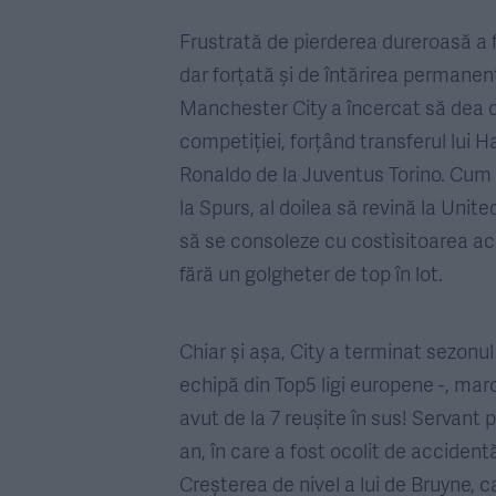
Frustrată de pierderea dureroasă a
dar forțată și de întărirea permanent
Manchester City a încercat să dea o
competiției, forțând transferul lui H
Ronaldo de la Juventus Torino. Cum 
la Spurs, al doilea să revină la Unit
să se consoleze cu costisitoarea ach
fără un golgheter de top în lot.
Chiar și așa, City a terminat sezonu
echipă din Top5 ligi europene -, mar
avut de la 7 reușite în sus! Servant 
an, în care a fost ocolit de accidentăr
Creșterea de nivel a lui de Bruyne, 