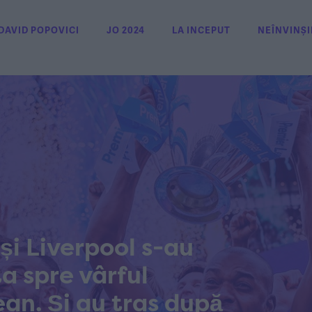
DAVID POPOVICI
JO 2024
LA INCEPUT
NEÎNVINȘI
și Liverpool s-au
a spre vârful
ean. Și au tras după