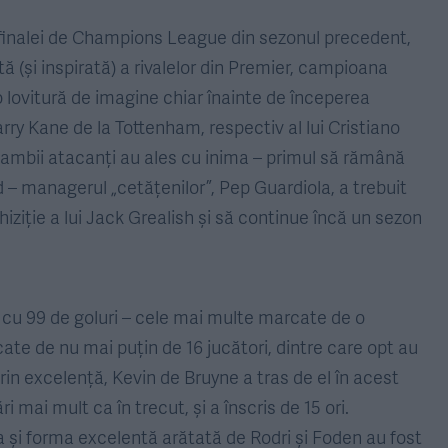
 finalei de Champions League din sezonul precedent,
ă (și inspirată) a rivalelor din Premier, campioana
 lovitură de imagine chiar înainte de începerea
arry Kane de la Tottenham, respectiv al lui Cristiano
ambii atacanți au ales cu inima – primul să rămână
ed – managerul „cetățenilor”, Pep Guardiola, a trebuit
iziție a lui Jack Grealish și să continue încă un sezon
l cu 99 de goluri – cele mai multe marcate de o
cate de nu mai puțin de 16 jucători, dintre care opt au
prin excelență, Kevin de Bruyne a tras de el în acest
i mai mult ca în trecut, și a înscris de 15 ori.
ca și forma excelentă arătată de Rodri și Foden au fost