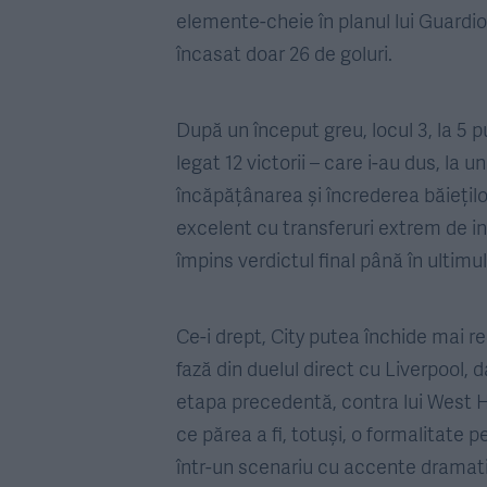
elemente-cheie în planul lui Guardi
încasat doar 26 de goluri.
După un început greu, locul 3, la 5 
legat 12 victorii – care i-au dus, la
încăpățânarea și încrederea băieților
excelent cu transferuri extrem de in
împins verdictul final până în ultimu
Ce-i drept, City putea închide mai re
fază din duelul direct cu Liverpool, d
etapa precedentă, contra lui West H
ce părea a fi, totuși, o formalitate 
într-un scenariu cu accente dramat