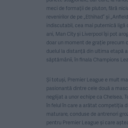
meci de formații de pluton, fără niciu
revenirilor de pe „Ethihad” și „Anfi
indiscutabil, cea mai puternică ligă 
ani, Man City și Liverpool își pot aro
doar un moment de grație precum cel
duelul la distanță din ultima etapă 
săptămânii, în finala Champions Le
Și totuși, Premier League e mult mai
pasionantă dintre cele două a masc
neglijat a unor echipe ca Chelsea, 
în felul în care a arătat competiția d
maturare, conduse de antrenori groz
pentru Premier League și care așteap