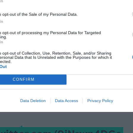
In
m/gD6p8X306W
o opt-out of the Sale of my Personal Data.
In
to opt-out of processing my Personal Data for Targeted
e (@premierleague)
May
ing.
In
o opt-out of Collection, Use, Retention, Sale, and/or Sharing
ersonal Data that Is Unrelated with the Purposes for which it
lected.
Out
CONFIRM
pele domestice, pe care și le-a adjudecat deja, și
Champions League, Liverpool trăiește sentimente
nute de o triplă internă istorică, dar îi rămâne
Data Deletion
Data Access
Privacy Policy
 de dată recentă, Real Madrid.