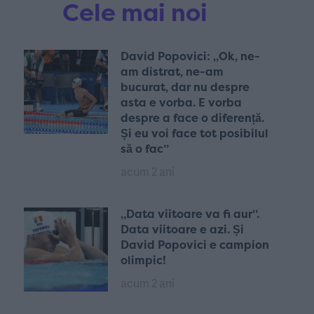
Cele mai noi
David Popovici: „Ok, ne-
am distrat, ne-am
bucurat, dar nu despre
asta e vorba. E vorba
despre a face o diferență.
Și eu voi face tot posibilul
să o fac”
acum 2 ani
„Data viitoare va fi aur”.
Data viitoare e azi. Și
David Popovici e campion
olimpic!
acum 2 ani