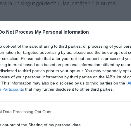
ra la un singur gol de titlu, iar „cetățenii” la nu mai
a să-l definească, la declarațiile de după meci, Pep
Do Not Process My Personal Information
 inspirate făcute de acesta, într-un context de
to opt-out of the sale, sharing to third parties, or processing of your per
rcat de trei ori în numai 6 minute, pentru o victorie
formation for targeted advertising by us, please use the below opt-out s
răirilor față de iconicul succes de titlu al lui Kun
r selection. Please note that after your opt-out request is processed y
eing interest-based ads based on personal information utilized by us or
în urmă. Cu patru titluri în ultimele cinci sezoane,
disclosed to third parties prior to your opt-out. You may separately opt-
uardiola impune de-acum o adevărată hegemonie
losure of your personal information by third parties on the IAB’s list of
. This information may also be disclosed by us to third parties on the
IA
mai echilibrat și cel mai imprevizibil.
Participants
that may further disclose it to other third parties.
 season for the
l Data Processing Opt Outs
o opt-out of the Sharing of my personal data.