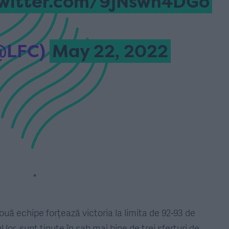
twitter.com/9jNswn4DGo
(@LFC)
May 22, 2022
*
două echipe forțează victoria la limita de 92-93 de
 lor, sunt ținute în șah mai bine de trei sferturi de