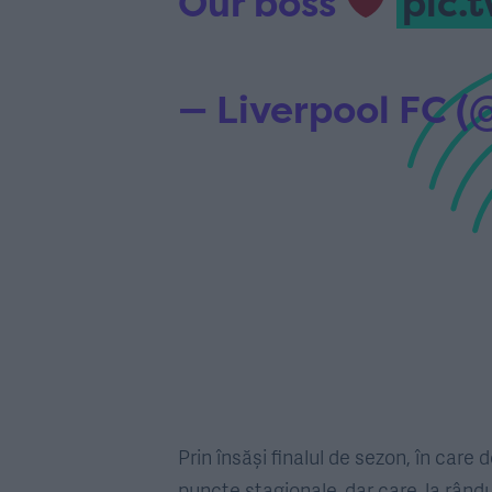
Our boss
pic.
— Liverpool FC 
Prin însăși finalul de sezon, în care 
puncte stagionale, dar care, la rândul