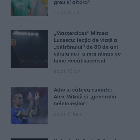
greu și altora”
acum 8 luni
„Masterclass” Mircea
Lucescu: lecția de viață a
„bătrânului” de 80 de ani
căruia nu i-a mai rămas pe
lume decât succesul
acum 10 luni
Adio și câteva cuvinte:
Alex Mitriță și „generația
neînțeleșilor”
acum 11 luni