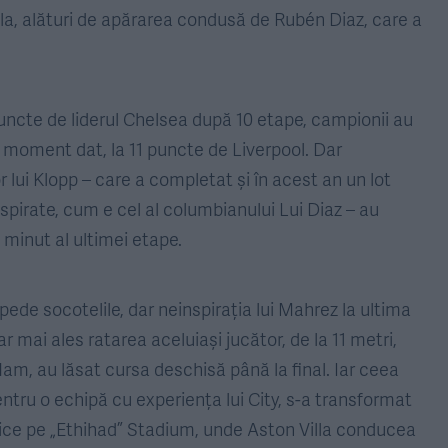
ola, alături de apărarea condusă de Rubén Diaz, care a
puncte de liderul Chelsea după 10 etape, campionii au
 un moment dat, la 11 puncte de Liverpool. Dar
 lui Klopp – care a completat și în acest an un lot
spirate, cum e cel al columbianului Lui Diaz – au
l minut al ultimei etape.
pede socotelile, dar neinspirația lui Mahrez la ultima
ar mai ales ratarea aceluiași jucător, de la 11 metri,
am, au lăsat cursa deschisă până la final. Iar ceea
pentru o echipă cu experiența lui City, s-a transformat
ice pe „Ethihad” Stadium, unde Aston Villa conducea