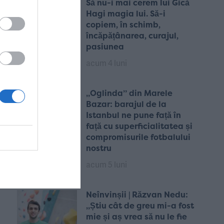
Să nu-i mai cerem lui Gică
Hagi magia lui. Să-i
copiem, în schimb,
încăpățânarea, curajul,
pasiunea
acum 4 luni
„Oglinda” din Marele
Bazar: barajul de la
Istanbul ne pune față în
față cu superficialitatea și
compromisurile fotbalului
nostru
acum 5 luni
Neînvinșii | Răzvan Nedu:
„Știu cât de greu mi-a fost
mie și aș vrea să nu le fie