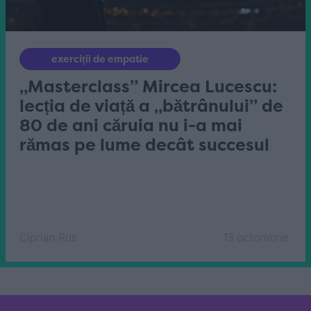
exerciții de empatie
„Masterclass” Mircea Lucescu:
lecția de viață a „bătrânului” de
80 de ani căruia nu i-a mai
rămas pe lume decât succesul
Ciprian Rus
13 octombrie