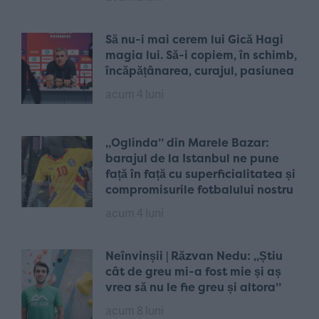
Să nu-i mai cerem lui Gică Hagi
magia lui. Să-i copiem, în schimb,
încăpățânarea, curajul, pasiunea
acum 4 luni
„Oglinda” din Marele Bazar:
barajul de la Istanbul ne pune
față în față cu superficialitatea și
compromisurile fotbalului nostru
acum 4 luni
Neînvinșii | Răzvan Nedu: „Știu
cât de greu mi-a fost mie și aș
vrea să nu le fie greu și altora”
acum 8 luni