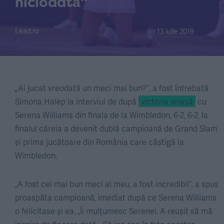
niciodată“
Lead.ro
13 iulie 2019
„
Ai jucat vreodată un meci mai bun?“, a fost întrebată
Simona Halep la interviul de după
victoria uriașă
cu
Serena Williams din finala de la Wimbledon, 6-2, 6-2, la
finalul căreia a devenit dublă campioană de Grand Slam
și prima jucătoare din România care câștigă la
Wimbledon.
„A fost cel mai bun meci al meu, a fost incredibil“, a spus
proaspăta campioană, imediat după ce Serena Williams
o felicitase și ea. „Îi mulțumesc Serenei. A reușit să mă