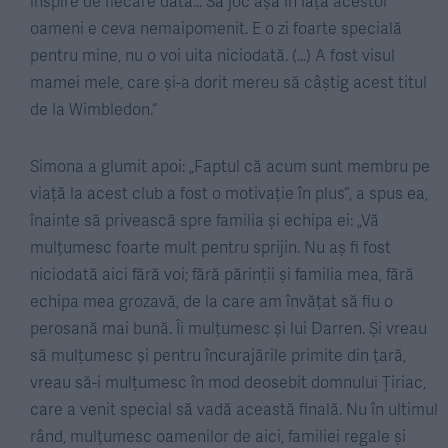
inspire de fiecare dată… Să joc așa în fața acestor
oameni e ceva nemaipomenit. E o zi foarte specială
pentru mine, nu o voi uita niciodată. (…) A fost visul
mamei mele, care și-a dorit mereu să câștig acest titul
de la Wimbledon.“
Simona a glumit apoi: „Faptul că acum sunt membru pe
viață la acest club a fost o motivație în plus“, a spus ea,
înainte să privească spre familia și echipa ei: „Vă
mulțumesc foarte mult pentru sprijin. Nu aș fi fost
niciodată aici fără voi; fără părinții și familia mea, fără
echipa mea grozavă, de la care am învățat să fiu o
perosană mai bună. Îi mulțumesc și lui Darren. Și vreau
să mulțumesc și pentru încurajările primite din țară,
vreau să-i mulțumesc în mod deosebit domnului Țiriac,
care a venit special să vadă această finală. Nu în ultimul
rând, mulțumesc oamenilor de aici, familiei regale și