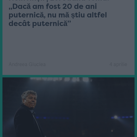
„Dacă am fost 20 de ani
puternică, nu mă știu altfel
decât puternică”
Andreea Giuclea
4 aprilie