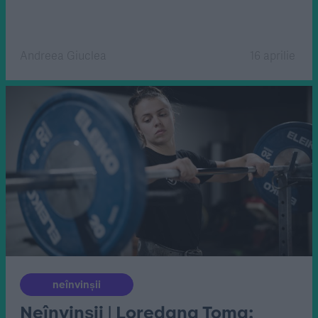
Andreea Giuclea
16 aprilie
neînvinșii
Neînvinșii | Loredana Toma: