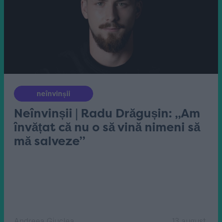
neînvinșii
Neînvinșii | Radu Drăgușin: „Am
învățat că nu o să vină nimeni să
mă salveze”
Andreea Giuclea
13 august