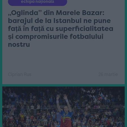
echipa națională
„Oglinda” din Marele Bazar:
barajul de la Istanbul ne pune
față în față cu superficialitatea
și compromisurile fotbalului
nostru
Ciprian Rus
26 martie