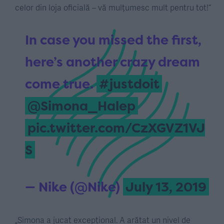
celor din loja oficială – vă mulțumesc mult pentru tot!“
In case you missed the first,
here’s another crazy dream
come true.
#justdoit
@Simona_Halep
pic.twitter.com/CzXGVZ1VJ
S
— Nike (@Nike)
July 13, 2019
„Simona a jucat excepțional. A arătat un nivel de