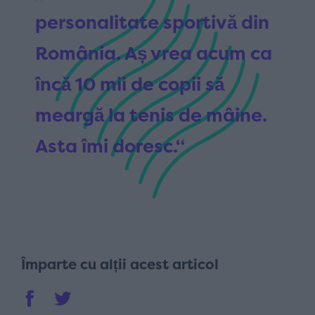
personalitate sportivă din
România. Aș vrea acum ca
încă 10 mii de copii să
meargă la tenis de mâine.
Asta îmi doresc.“
Împarte cu alții acest articol