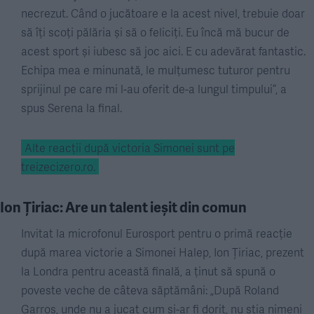
necrezut. Când o jucătoare e la acest nivel, trebuie doar
să îți scoți pălăria și să o feliciți. Eu încă mă bucur de
acest sport și iubesc să joc aici. E cu adevărat fantastic.
Echipa mea e minunată, le mulțumesc tuturor pentru
sprijinul pe care mi l-au oferit de-a lungul timpului”, a
spus Serena la final.
Alte reacții după victoria Simonei sunt pe
treizecizero.ro.
Ion Țiriac: Are un talent ieșit din comun
Invitat la microfonul Eurosport pentru o primă reacție
după marea victorie a Simonei Halep, Ion Țiriac, prezent
la Londra pentru această finală, a ținut să spună o
poveste veche de câteva săptămâni: „După Roland
Garros, unde nu a jucat cum și-ar fi dorit, nu știa nimeni