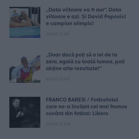
„Data viitoare va fi aur”. Data
viitoare e azi. Și David Popovici
e campion olimpic!
acum 2 ani
„Doar dacă poți să o iei de la
zero, egală cu toată lumea, poți
obține alte rezultate!”
acum 2 ani
FRANCO BARESI / Fotbalistul
care ne-a învățat cel mai frumos
cuvânt din fotbal: Libero
acum 6 zile