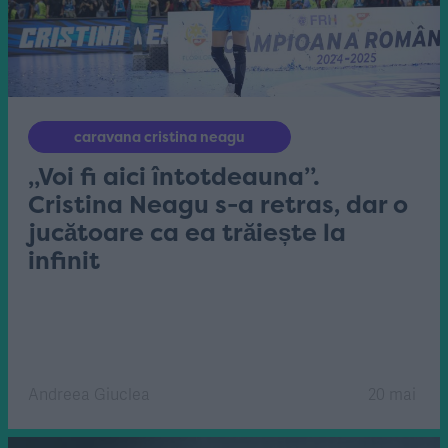
caravana cristina neagu
„Voi fi aici întotdeauna”.
Cristina Neagu s-a retras, dar o
jucătoare ca ea trăiește la
infinit
Andreea Giuclea
20 mai