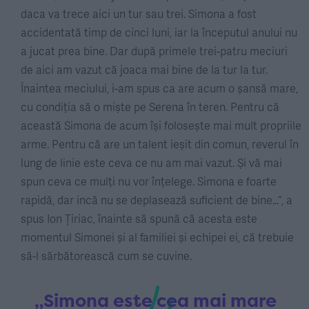
daca va trece aici un tur sau trei. Simona a fost
accidentată timp de cinci luni, iar la începutul anului nu
a jucat prea bine. Dar după primele trei-patru meciuri
de aici am vazut că joaca mai bine de la tur la tur.
Înaintea meciului, i-am spus ca are acum o șansă mare,
cu condiția să o miște pe Serena în teren. Pentru că
această Simona de acum își folosește mai mult propriile
arme. Pentru că are un talent ieșit din comun, reverul în
lung de linie este ceva ce nu am mai vazut. Și vă mai
spun ceva ce mulți nu vor înțelege. Simona e foarte
rapidă, dar incă nu se deplasează suficient de bine…“, a
spus Ion Țiriac, înainte să spună că acesta este
momentul Simonei și al familiei și echipei ei, că trebuie
să-l sărbătorească cum se cuvine.
„Simona este cea mai mare