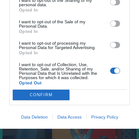
I want to opt-out of the Sharing of my
Mansardă cu vedere spre Jocuri:
personal data.
Opted In
note despre pisici, camaraderie
și arene contopite cu Parisul
I want to opt-out of the Sale of my
Personal Data.
Opted In
I want to opt-out of processing my
Personal Data for Targeted Advertising.
Opted In
I want to opt-out of Collection, Use,
Retention, Sale, and/or Sharing of my
Ciprian Rus
25 august
Personal Data that Is Unrelated with the
Purposes for which it was collected.
Opted Out
CONFIRM
Data Deletion
Data Access
Privacy Policy