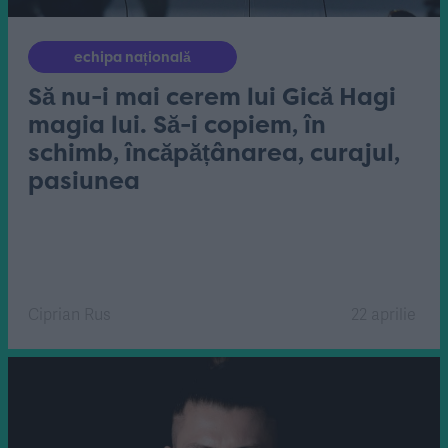
echipa națională
Să nu-i mai cerem lui Gică Hagi
magia lui. Să-i copiem, în
schimb, încăpățânarea, curajul,
pasiunea
Ciprian Rus
22 aprilie