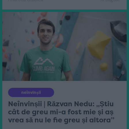
neînvinșii
Neînvinșii | Răzvan Nedu: „Știu
cât de greu mi-a fost mie și aș
vrea să nu le fie greu și altora”