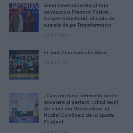
Anna Lewandowska și fața
nevăzută a Planetei Fotbal.
Despre transferuri, dincolo de
sumele de pe Transfermarkt
acum 1 lună
Ei sunt Zburătorii din Sibiu
acum 2 luni
„Cum am făcut diferența dintre
excelent și perfect”: cinci lecții
de viață din Masterclass-ul
Nadiei Comăneci de la Sports
Festival
acum 2 luni