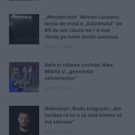
„Masterclass” Mircea Lucescu:
lecția de viață a „bătrânului” de
80 de ani căruia nu i-a mai
rămas pe lume decât succesul
acum 10 luni
Adio și câteva cuvinte: Alex
Mitriță și „generația
neînțeleșilor”
acum 11 luni
Neînvinșii | Radu Drăgușin: „Am
învățat că nu o să vină nimeni să
mă salveze”
acum 12 luni