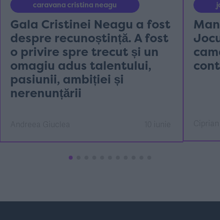
caravana cristina neagu
Gala Cristinei Neagu a fost
Mans
despre recunoștință. A fost
Jocu
o privire spre trecut și un
cama
omagiu adus talentului,
cont
pasiunii, ambiției și
nerenunțării
Ciprian
Andreea Giuclea
10 iunie