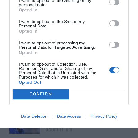
I want to opt-out of the Sharing of my
personal data.
Opted In
Neînvinșii | Răzvan Nedu: „Știu
cât de greu mi-a fost mie și aș
I want to opt-out of the Sale of my
vrea să nu le fie greu și altora”
Personal Data.
Opted In
acum 8 luni
I want to opt-out of processing my
Personal Data for Targeted Advertising.
Opted In
„Masterclass” Mircea Lucescu:
lecția de viață a „bătrânului” de
I want to opt-out of Collection, Use,
Retention, Sale, and/or Sharing of my
80 de ani căruia nu i-a mai
Personal Data that Is Unrelated with the
rămas pe lume decât succesul
Purposes for which it was collected.
Opted Out
acum 10 luni
CONFIRM
Adio și câteva cuvinte: Alex
Mitriță și „generația
Data Deletion
Data Access
Privacy Policy
neînțeleșilor”
acum 11 luni