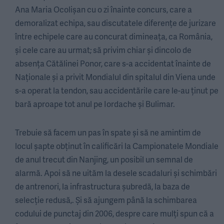
Ana Maria Ocolișan cu o zi înainte concurs, care a
demoralizat echipa, sau discutatele diferențe de jurizare
între echipele care au concurat dimineața, ca România,
și cele care au urmat; să privim chiar și dincolo de
absența Cătălinei Ponor, care s-a accidentat înainte de
Naționale și a privit Mondialul din spitalul din Viena unde
s-a operat la tendon, sau accidentările care le-au ținut pe
bară aproape tot anul pe Iordache și Bulimar.
Trebuie să facem un pas în spate și să ne amintim de
locul șapte obținut în calificări la Campionatele Mondiale
de anul trecut din Nanjing, un posibil un semnal de
alarmă. Apoi să ne uităm la desele scadaluri și schimbări
de antrenori, la infrastructura șubredă, la baza de
selecție redusă,. Și să ajungem până la schimbarea
codului de punctaj din 2006, despre care mulți spun că a