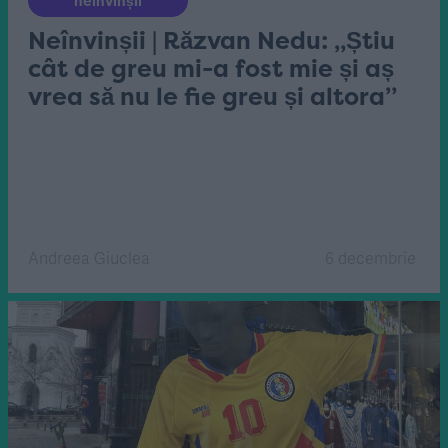
neînvinșii
Neînvinșii | Răzvan Nedu: „Știu
cât de greu mi-a fost mie și aș
vrea să nu le fie greu și altora”
Andreea Giuclea
6 decembrie