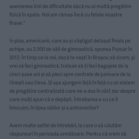
asemenea linii de dificultate dacă nu ai multă pregătire
fizică în spate. Noi am rămas încă cu fetele noastre
firave.”
În plus, americanii, care au și câștigat detașat finala pe
echipe, au 2.000 de săli de gimnastică, spunea Pozsȧr în
2012. În timp ce la noi, dacă te naști în Brașov, să zicem, și
vrei să faci gimnastică, trebuie să-ți faci bagajele de la
cinci-șase ani și să pleci spre centrele de junioare de la
Onești sau Deva. Și așa ajungem față în față cu un sistem
de pregătire centralizată care ne-a dus în vârf, dar despre
care mulți spun că e depășit. Întrebarea e cu ce îl
înlocuim, în lipsa sălilor și a antrenorilor?
Avem multe astfel de întrebări, la care o să căutăm
răspunsuri în perioada următoare. Pentru că vrem să