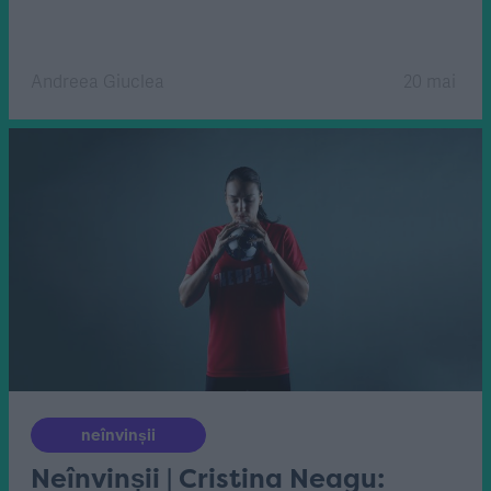
Andreea Giuclea
20 mai
neînvinșii
Neînvinșii | Cristina Neagu: