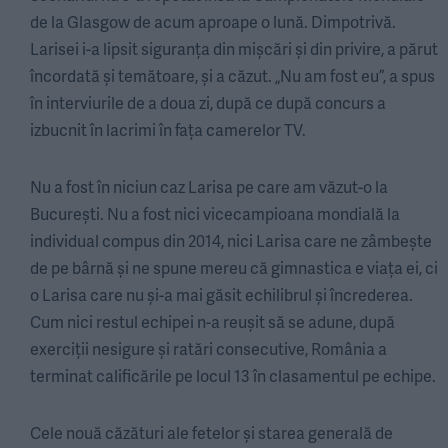
de la Glasgow de acum aproape o lună. Dimpotrivă.
Larisei i-a lipsit siguranța din mișcări și din privire, a părut
încordată și temătoare, și a căzut. „Nu am fost eu”, a spus
în interviurile de a doua zi, după ce după concurs a
izbucnit în lacrimi în fața camerelor TV.
Nu a fost în niciun caz Larisa pe care am văzut-o la
București. Nu a fost nici vicecampioana mondială la
individual compus din 2014, nici Larisa care ne zâmbește
de pe bârnă și ne spune mereu că gimnastica e viața ei, ci
o Larisa care nu și-a mai găsit echilibrul și încrederea.
Cum nici restul echipei n-a reușit să se adune, după
exerciții nesigure și ratări consecutive, România a
terminat calificările pe locul 13 în clasamentul pe echipe.
Cele nouă căzături ale fetelor și starea generală de