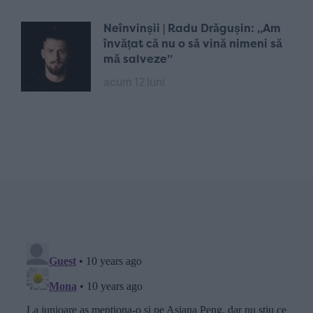
Neînvinșii | Radu Drăgușin: „Am
învățat că nu o să vină nimeni să
mă salveze”
acum 12 luni