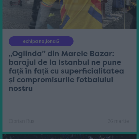
echipa națională
„Oglinda” din Marele Bazar:
barajul de la Istanbul ne pune
față în față cu superficialitatea
și compromisurile fotbalului
nostru
Ciprian Rus
26 martie