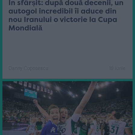
În sfârșit: după două decenii, un
autogol incredibil îi aduce din
nou Iranului o victorie la Cupa
Mondială
Danny Coposescu
19 iunie