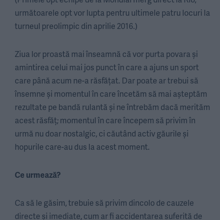
următoarele opt vor lupta pentru ultimele patru locuri la
turneul preolimpic din aprilie 2016.)
Ziua lor proastă mai înseamnă că vor purta povara și
amintirea celui mai jos punct în care a ajuns un sport
care până acum ne-a răsfățat. Dar poate ar trebui să
însemne și momentul în care încetăm să mai așteptăm
rezultate pe bandă rulantă și ne întrebăm dacă merităm
acest răsfăț; momentul în care începem să privim în
urmă nu doar nostalgic, ci căutând activ găurile și
hopurile care-au dus la acest moment.
Ce urmează?
Ca să le găsim, trebuie să privim dincolo de cauzele
directe și imediate, cum ar fi accidentarea suferită de