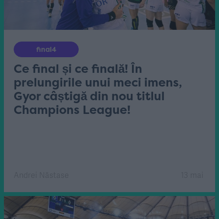
final4
Ce final și ce finală! În
prelungirile unui meci imens,
Gyor câștigă din nou titlul
Champions League!
Andrei Năstase
13 mai