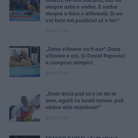
distrat, ne-am bucurat, dar nu
despre asta e vorba. E vorba
despre a face o diferență. Și eu
voi face tot posibilul să o fac”
acum 2 ani
„Data viitoare va fi aur”. Data
viitoare e azi. Și David Popovici
e campion olimpic!
acum 2 ani
„Doar dacă poți să o iei de la
zero, egală cu toată lumea, poți
obține alte rezultate!”
acum 2 ani