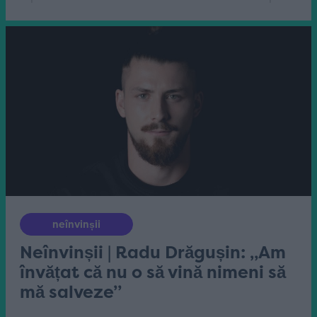
neînvinșii
Neînvinșii | Radu Drăgușin: „Am
învățat că nu o să vină nimeni să
mă salveze”