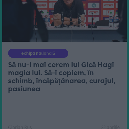
echipa națională
Să nu-i mai cerem lui Gică Hagi
magia lui. Să-i copiem, în
schimb, încăpățânarea, curajul,
pasiunea
Ciprian Rus
22 aprilie