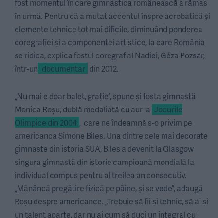
fost momentul în care gimnastica românească a rămas
în urmă. Pentru că a mutat accentul înspre acrobatică și
elemente tehnice tot mai dificile, diminuând ponderea
coregrafiei și a componentei artistice, la care România
se ridica, explica fostul coregraf al Nadiei, Géza Pozsȧr,
într-un
documentar
din 2012.
„Nu mai e doar balet, grație”, spune și fosta gimnastă
Monica Roșu, dublă medaliată cu aur la
Jocurile
Olimpice din 2004
, care ne îndeamnă s-o privim pe
americanca Simone Biles. Una dintre cele mai decorate
gimnaste din istoria SUA, Biles a devenit la Glasgow
singura gimnastă din istorie campioană mondială la
individual compus pentru al treilea an consecutiv.
„Mănâncă pregătire fizică pe pâine, și se vede”, adaugă
Roșu despre americance. „Trebuie să fii și tehnic, să ai și
un talent aparte, dar nu ai cum să duci un integral cu