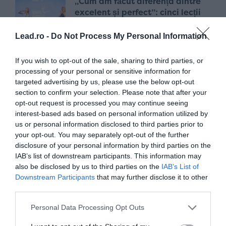
„Cum am făcut diferența dintre
excelent și perfect”: cinci lecții
de viață din Masterclass-ul
Nadiei Comăneci de la Sports
Lead.ro -
Do Not Process My Personal Information
Festival
acum 2 luni
If you wish to opt-out of the sale, sharing to third parties, or
processing of your personal or sensitive information for
targeted advertising by us, please use the below opt-out
Să nu-i mai cerem lui Gică Hagi
section to confirm your selection. Please note that after your
magia lui. Să-i copiem, în schimb,
opt-out request is processed you may continue seeing
încăpățânarea, curajul, pasiunea
interest-based ads based on personal information utilized by
us or personal information disclosed to third parties prior to
acum 4 luni
your opt-out. You may separately opt-out of the further
disclosure of your personal information by third parties on the
IAB’s list of downstream participants. This information may
„Oglinda” din Marele Bazar:
also be disclosed by us to third parties on the
IAB’s List of
barajul de la Istanbul ne pune
Downstream Participants
that may further disclose it to other
față în față cu superficialitatea și
third parties.
compromisurile fotbalului nostru
Personal Data Processing Opt Outs
acum 5 luni