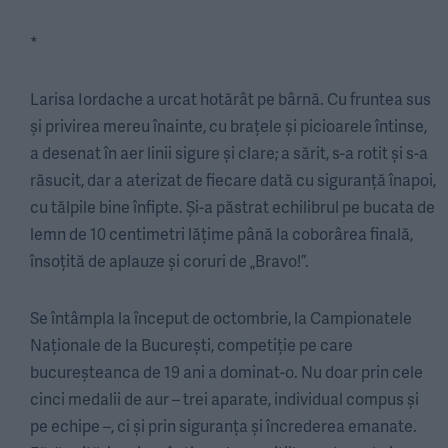
*
Larisa Iordache a urcat hotărât pe bârnă. Cu fruntea sus
și privirea mereu înainte, cu brațele și picioarele întinse,
a desenat în aer linii sigure și clare; a sărit, s-a rotit și s-a
răsucit, dar a aterizat de fiecare dată cu siguranță înapoi,
cu tălpile bine înfipte. Și-a păstrat echilibrul pe bucata de
lemn de 10 centimetri lățime până la coborârea finală,
însoțită de aplauze și coruri de „Bravo!”.
Se întâmpla la început de octombrie, la Campionatele
Naționale de la București, competiție pe care
bucureșteanca de 19 ani a dominat-o. Nu doar prin cele
cinci medalii de aur – trei aparate, individual compus și
pe echipe –, ci și prin siguranța și încrederea emanate.