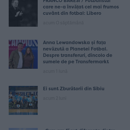
FRANCO BARESI / Fotbalistul
care ne-a învățat cel mai frumos
cuvânt din fotbal: Libero
acum O săptămână
Anna Lewandowska și fața
nevăzută a Planetei Fotbal.
Despre transferuri, dincolo de
sumele de pe Transfermarkt
acum 1 lună
Ei sunt Zburătorii din Sibiu
acum 2 luni