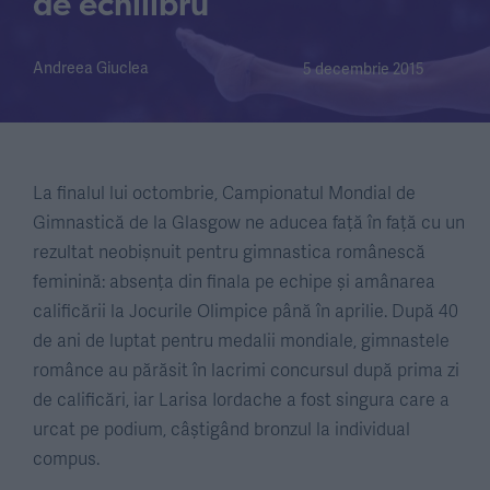
de echilibru
Andreea Giuclea
5 decembrie 2015
La finalul lui octombrie, Campionatul Mondial de
Gimnastică de la Glasgow ne aducea față în față cu un
rezultat neobișnuit pentru gimnastica românescă
feminină: absența din finala pe echipe și amânarea
calificării la Jocurile Olimpice până în aprilie. După 40
de ani de luptat pentru medalii mondiale, gimnastele
românce au părăsit în lacrimi concursul după prima zi
de calificări, iar Larisa Iordache a fost singura care a
urcat pe podium, câștigând bronzul la individual
compus.