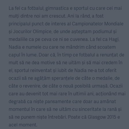
La fel ca fotbalul, gimnastica e sportul cu care cei mai
mulți dintre noi am crescut. Ani la rând, a fost
principalul punct de interes al Campionatelor Mondiale
și Jocurilor Olimpice, de unde așteptam podiumul și
medaliile ca pe ceva ce ni se cuvenea. La fel ca Hagi,
Nadia e numele cu care ne mândrim când scoatem
capul în lume. Doar că, în timp ce fotbalul a renunțat de
mult să ne dea motive să ne uităm și să mai credem în
el, sportul reinventat și iubit de Nadia ne-a tot oferit
ocazii să ne agățăm speranțele de câte o medalie, de
câte o revenire, de câte o nouă posibilă urmașă. Ocazii
care au devenit tot mai rare în ultimii ani, acționând mai
degrabă ca niște pansamente care doar au amânat
momentul în care să ne uităm cu sinceritate la rană și
să ne punem niște întrebări. Poate că Glasgow 2015 e
acel moment.