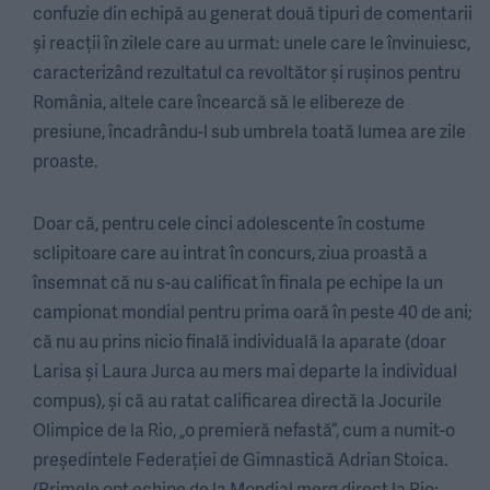
confuzie din echipă au generat două tipuri de comentarii
și reacții în zilele care au urmat: unele care le învinuiesc,
caracterizând rezultatul ca revoltător și rușinos pentru
România, altele care încearcă să le elibereze de
presiune, încadrându-l sub umbrela toată lumea are zile
proaste.
Doar că, pentru cele cinci adolescente în costume
sclipitoare care au intrat în concurs, ziua proastă a
însemnat că nu s-au calificat în finala pe echipe la un
campionat mondial pentru prima oară în peste 40 de ani;
că nu au prins nicio finală individuală la aparate (doar
Larisa și Laura Jurca au mers mai departe la individual
compus), și că au ratat calificarea directă la Jocurile
Olimpice de la Rio, „o premieră nefastă”, cum a numit-o
președintele Federației de Gimnastică Adrian Stoica.
(Primele opt echipe de la Mondial merg direct la Rio;