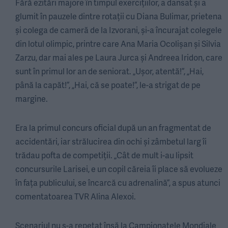
Fără ezitări majore în timpul exercițiilor, a dansat și a
glumit în pauzele dintre rotații cu Diana Bulimar, prietena
și colega de cameră de la Izvorani, și-a încurajat colegele
din lotul olimpic, printre care Ana Maria Ocolişan și Silvia
Zarzu, dar mai ales pe Laura Jurca și Andreea Iridon, care
sunt în primul lor an de seniorat. „Ușor, atentă!”, „Hai,
până la capăt!”, „Hai, că se poate!”, le-a strigat de pe
margine.
Era la primul concurs oficial după un an fragmentat de
accidentări, iar strălucirea din ochi și zâmbetul larg îi
trădau pofta de competiții. „Cât de mult i-au lipsit
concursurile Larisei, e un copil căreia îi place să evolueze
în fața publicului, se încarcă cu adrenalină”, a spus atunci
comentatoarea TVR Alina Alexoi.
Scenariul nu s-a repetat însă la Campionatele Mondiale