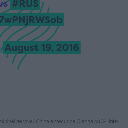
vs
#RUS
m/7wPNjRWSob
)
August 19, 2016
mininei de volei. China a trecut de Olanda cu 3-1 într-