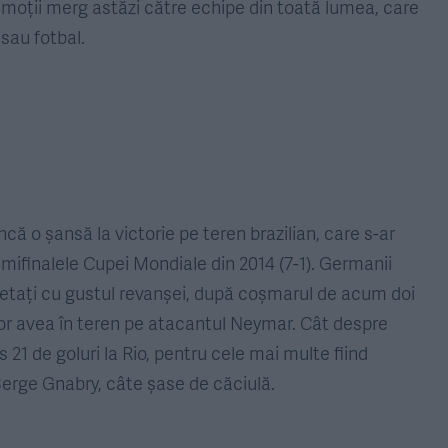
 emoții merg astăzi către echipe din toată lumea, care
 sau fotbal.
ncă o șansă la victorie pe teren brazilian, care s-ar
mifinalele Cupei Mondiale din 2014 (7-1). Germanii
etați cu gustul revanșei, după coșmarul de acum doi
vor avea în teren pe atacantul Neymar. Cât despre
21 de goluri la Rio, pentru cele mai multe fiind
 Serge Gnabry, câte șase de căciulă.