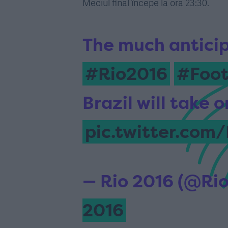
Meciul final începe la ora 23:30.
The much anticip
#Rio2016
#Foot
Brazil will take
pic.twitter.com
— Rio 2016 (@Ri
2016