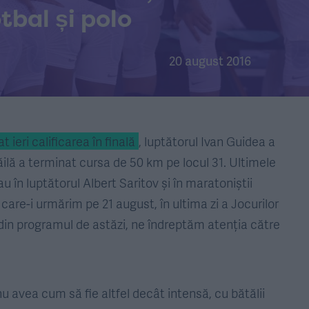
otbal și polo
20 august 2016
at ieri calificarea în finală
, luptătorul Ivan Guidea a
ihăilă a terminat cursa de 50 km pe locul 31. Ultimele
 în luptătorul Albert Saritov și în maratoniștii
care-i urmărim pe 21 august, în ultima zi a Jocurilor
i din programul de astăzi, ne îndreptăm atenția către
nu avea cum să fie altfel decât intensă, cu bătălii