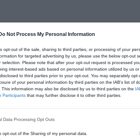
Do Not Process My Personal Information
to opt-out of the sale, sharing to third parties, or processing of your per
pania
se întâlnesc în finală după ce ambele echipe
formation for targeted advertising by us, please use the below opt-out s
r selection. Please note that after your opt-out request is processed y
tor, în urmă cu două zile. Americancele le-au pus la
eing interest-based ads based on personal information utilized by us or
rabil 86-76, în timp ce Spania a lăsat Serbia în urmă,
disclosed to third parties prior to your opt-out. You may separately opt-
A a învins confortabil Spania (103-63), devenind clar
losure of your personal information by third parties on the IAB’s list of
. This information may also be disclosed by us to third parties on the
IA
Participants
that may further disclose it to other third parties.
l Data Processing Opt Outs
o opt-out of the Sharing of my personal data.