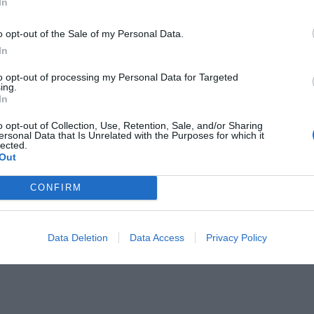
ans, ready for the
In
tomorrow!
#USABWNT
o opt-out of the Sale of my Personal Data.
In
.com/BnP7GeN6R0
to opt-out of processing my Personal Data for Targeted
ing.
In
o opt-out of Collection, Use, Retention, Sale, and/or Sharing
ersonal Data that Is Unrelated with the Purposes for which it
l (@usabasketball)
lected.
Out
CONFIRM
Data Deletion
Data Access
Privacy Policy