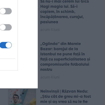
Să nu-i mai cerem lui Gică
Hagi magia lui. Să-i
copiem, în schimb,
încăpățânarea, curajul,
pasiunea
acum 4 luni
„Oglinda” din Marele
Bazar: barajul de la
Istanbul ne pune față în
față cu superficialitatea și
compromisurile fotbalului
nostru
acum 4 luni
Neînvinșii | Răzvan Nedu:
„Știu cât de greu mi-a fost
mie și aș vrea să nu le fie