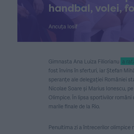
handbal, volei, f
Ancuța Iosif
Gimnasta Ana Luiza Filiorianu
a rat
fost învins în sferturi, iar Ștefan M
speranțe ale delegației României stau
Nicolae Soare și Marius Ionescu, pe 
Olimpice. În lipsa sportivilor român
marile finale de la Rio.
Penultima zi a întrecerilor olimpice 