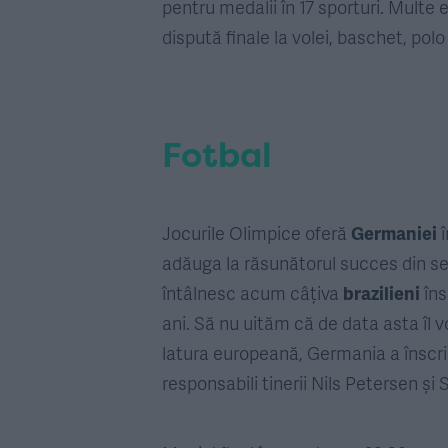
pentru medalii în 17 sporturi. Multe
dispută finale la volei, baschet, polo
Fotbal
Jocurile Olimpice oferă
Germaniei
î
adăuga la răsunătorul succes din se
întâlnesc acum câțiva
brazilieni
îns
ani. Să nu uităm că de data asta îl 
latura europeană, Germania a înscris 
responsabili tinerii Nils Petersen și