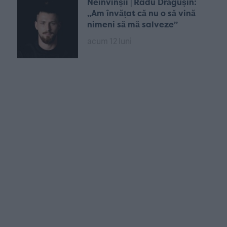
Neînvinșii | Radu Drăgușin:
„Am învățat că nu o să vină
nimeni să mă salveze”
acum 12 luni