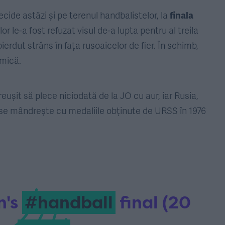
ide astăzi și pe terenul handbalistelor, la
finala
r le-a fost refuzat visul de-a lupta pentru al treila
erdut strâns în fața rusoaicelor de fier. În schimb,
 mică.
eușit să plece niciodată de la JO cu aur, iar Rusia,
, se mândrește cu medaliile obținute de URSS în 1976
's
#handball
final (20