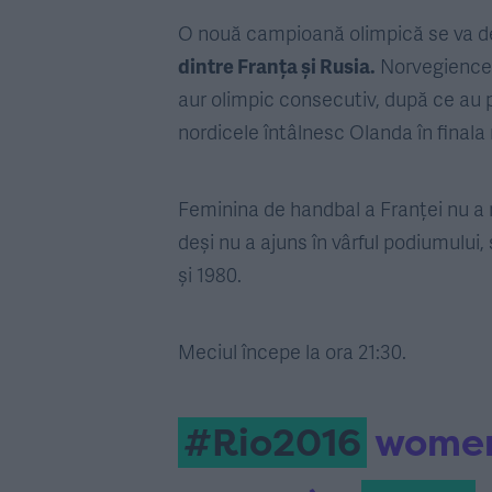
O nouă campioană olimpică se va dec
dintre Franța și Rusia.
Norvegiencelo
aur olimpic consecutiv, după ce au pi
nordicele întâlnesc Olanda în finala
Feminina de handbal a Franței nu a r
deși nu a ajuns în vârful podiumului
și 1980.
Meciul începe la ora 21:30.
#Rio2016
women