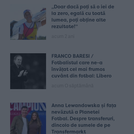
„Doar dacă poți să o iei de
la zero, egală cu toată
lumea, poți obține alte
rezultate!”
acum 2 ani
FRANCO BARESI /
Fotbalistul care ne-a
învățat cel mai frumos
cuvânt din fotbal: Libero
acum O săptămână
Anna Lewandowska și fața
nevăzută a Planetei
Fotbal. Despre transferuri,
dincolo de sumele de pe
Transfermarkt