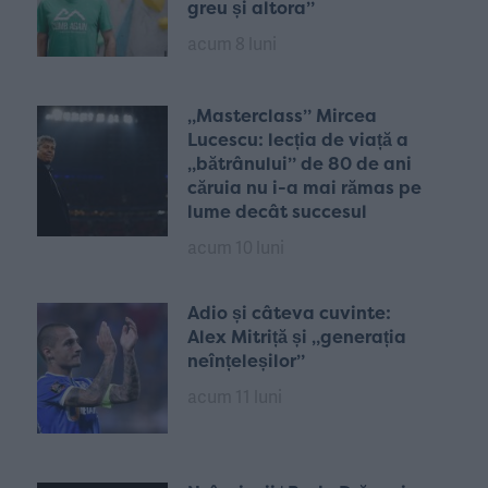
greu și altora”
acum 8 luni
„Masterclass” Mircea
Lucescu: lecția de viață a
„bătrânului” de 80 de ani
căruia nu i-a mai rămas pe
lume decât succesul
acum 10 luni
Adio și câteva cuvinte:
Alex Mitriță și „generația
neînțeleșilor”
acum 11 luni