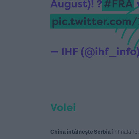
August)! ?
#FRA
pic.twitter.co
— IHF (@ihf_info
Volei
China întâlnește Serbia
în finala fe