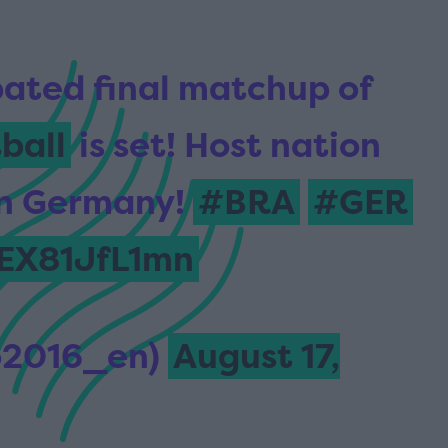
ated final matchup of
ball
is set! Host nation
 on Germany!
#BRA
#GER
/EX81JfL1mn
o2016_en)
August 17,