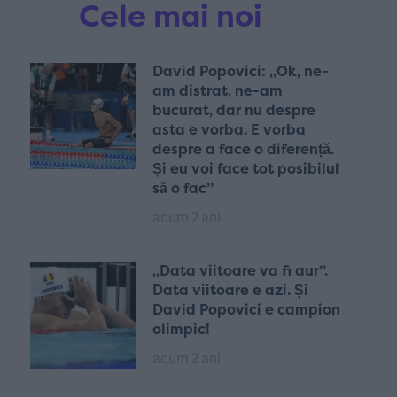
Cele mai noi
David Popovici: „Ok, ne-
am distrat, ne-am
bucurat, dar nu despre
asta e vorba. E vorba
despre a face o diferență.
Și eu voi face tot posibilul
să o fac”
acum 2 ani
„Data viitoare va fi aur”.
Data viitoare e azi. Și
David Popovici e campion
olimpic!
acum 2 ani