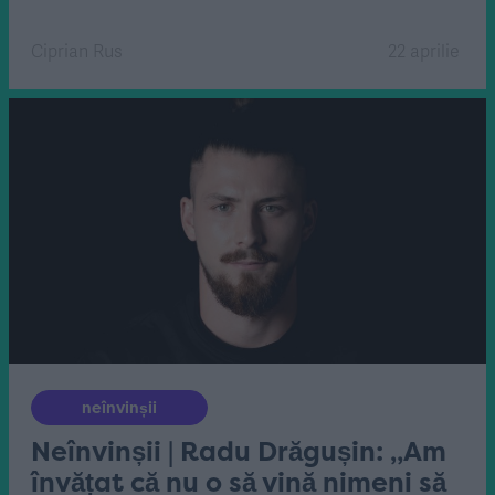
Ciprian Rus
22 aprilie
neînvinșii
Neînvinșii | Radu Drăgușin: „Am
învățat că nu o să vină nimeni să