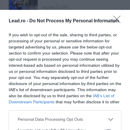
acum 11 luni
Lead.ro -
Do Not Process My Personal Information
Neînvinșii | Radu Drăgușin: „Am
învățat că nu o să vină nimeni să
If you wish to opt-out of the sale, sharing to third parties, or
mă salveze”
processing of your personal or sensitive information for
targeted advertising by us, please use the below opt-out
acum 12 luni
section to confirm your selection. Please note that after your
opt-out request is processed you may continue seeing
interest-based ads based on personal information utilized by
us or personal information disclosed to third parties prior to
your opt-out. You may separately opt-out of the further
disclosure of your personal information by third parties on the
IAB’s list of downstream participants. This information may
also be disclosed by us to third parties on the
IAB’s List of
Downstream Participants
that may further disclose it to other
third parties.
Personal Data Processing Opt Outs