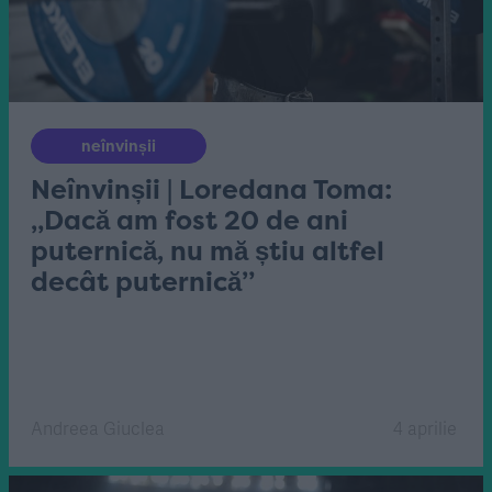
neînvinșii
Neînvinșii | Loredana Toma:
„Dacă am fost 20 de ani
puternică, nu mă știu altfel
decât puternică”
Andreea Giuclea
4 aprilie