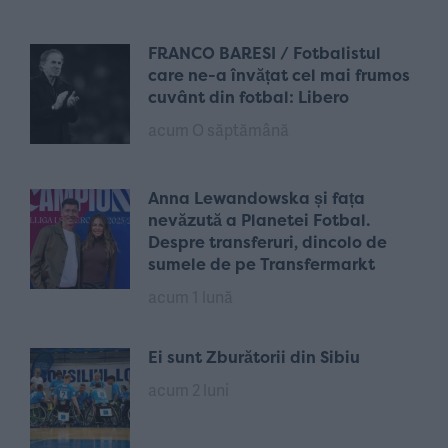
FRANCO BARESI / Fotbalistul
care ne-a învățat cel mai frumos
cuvânt din fotbal: Libero
acum O săptămână
Anna Lewandowska și fața
nevăzută a Planetei Fotbal.
Despre transferuri, dincolo de
sumele de pe Transfermarkt
acum 1 lună
Ei sunt Zburătorii din Sibiu
acum 2 luni