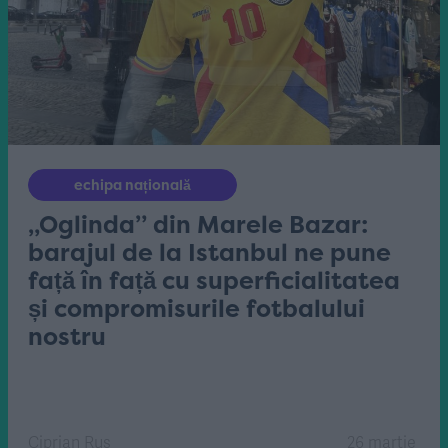
echipa națională
„Oglinda” din Marele Bazar:
barajul de la Istanbul ne pune
față în față cu superficialitatea
și compromisurile fotbalului
nostru
Ciprian Rus
26 martie