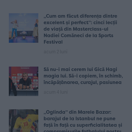
„Cum am făcut diferența dintre
excelent și perfect”: cinci lecții
de viață din Masterclass-ul
Nadiei Comăneci de la Sports
Festival
acum 2 luni
Să nu-i mai cerem lui Gică Hagi
magia lui. Să-i copiem, în schimb,
încăpățânarea, curajul, pasiunea
acum 4 luni
„Oglinda” din Marele Bazar:
barajul de la Istanbul ne pune
față în față cu superficialitatea și
compromisurile fotbalului nostru