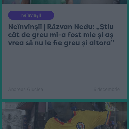
neînvinșii
Neînvinșii | Răzvan Nedu: „Știu
cât de greu mi-a fost mie și aș
vrea să nu le fie greu și altora”
Andreea Giuclea
6 decembrie