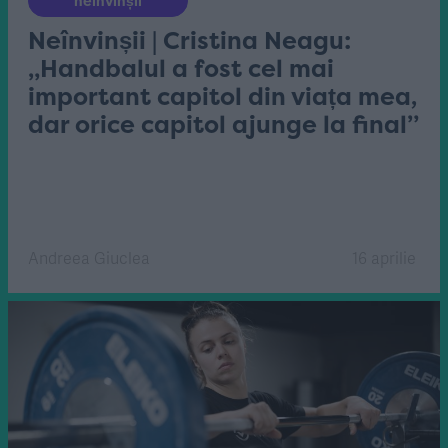
neînvinșii
Neînvinșii | Cristina Neagu:
„Handbalul a fost cel mai
important capitol din viața mea,
dar orice capitol ajunge la final”
Andreea Giuclea
16 aprilie