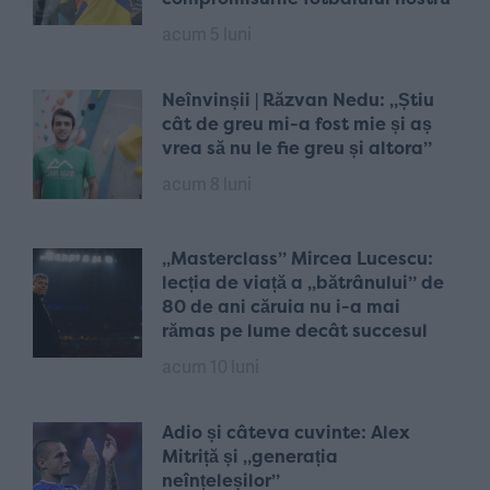
acum 5 luni
Neînvinșii | Răzvan Nedu: „Știu
cât de greu mi-a fost mie și aș
vrea să nu le fie greu și altora”
acum 8 luni
„Masterclass” Mircea Lucescu:
lecția de viață a „bătrânului” de
80 de ani căruia nu i-a mai
rămas pe lume decât succesul
acum 10 luni
Adio și câteva cuvinte: Alex
Mitriță și „generația
neînțeleșilor”