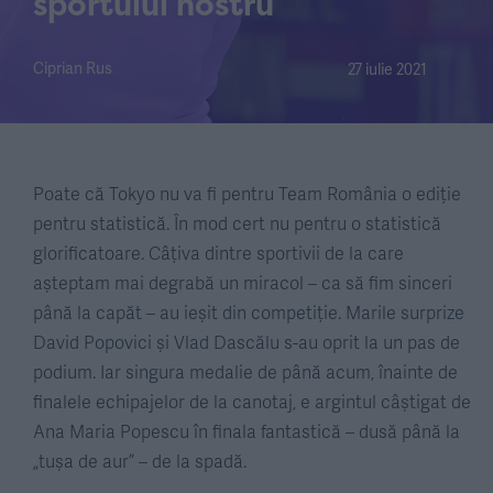
sportului nostru
Ciprian Rus
27 iulie 2021
Poate că Tokyo nu va fi pentru Team România o ediție
pentru statistică. În mod cert nu pentru o statistică
glorificatoare. Câțiva dintre sportivii de la care
așteptam mai degrabă un miracol – ca să fim sinceri
până la capăt – au ieșit din competiție. Marile surprize
David Popovici și Vlad Dascălu s-au oprit la un pas de
podium. Iar singura medalie de până acum, înainte de
finalele echipajelor de la canotaj, e argintul câștigat de
Ana Maria Popescu în finala fantastică – dusă până la
„tușa de aur” – de la spadă.