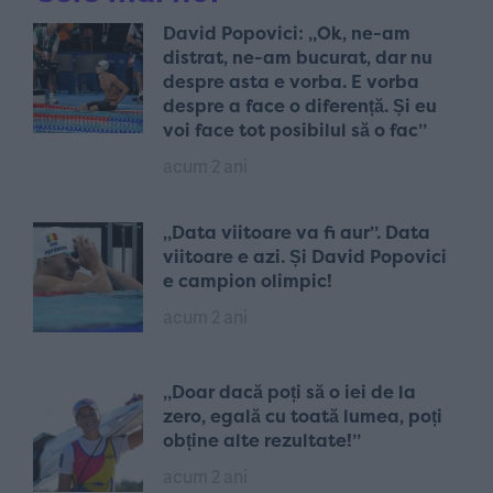
David Popovici: „Ok, ne-am
distrat, ne-am bucurat, dar nu
despre asta e vorba. E vorba
despre a face o diferență. Și eu
voi face tot posibilul să o fac”
acum 2 ani
„Data viitoare va fi aur”. Data
viitoare e azi. Și David Popovici
e campion olimpic!
acum 2 ani
„Doar dacă poți să o iei de la
zero, egală cu toată lumea, poți
obține alte rezultate!”
acum 2 ani