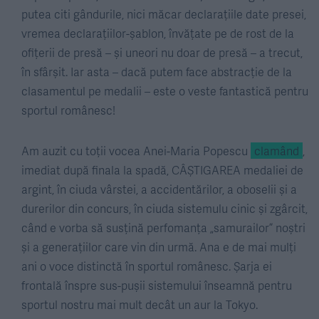
putea citi gândurile, nici măcar declarațiile date presei,
vremea declarațiilor-șablon, învățate pe de rost de la
ofițerii de presă – și uneori nu doar de presă – a trecut,
în sfârșit. Iar asta – dacă putem face abstracție de la
clasamentul pe medalii – este o veste fantastică pentru
sportul românesc!
Am auzit cu toții vocea Anei-Maria Popescu
clamând
,
imediat după finala la spadă, CÂȘTIGAREA medaliei de
argint, în ciuda vârstei, a accidentărilor, a oboselii și a
durerilor din concurs, în ciuda sistemulu cinic și zgârcit,
când e vorba să susțină perfomanța „samurailor” noștri
și a generațiilor care vin din urmă. Ana e de mai mulți
ani o voce distinctă în sportul românesc. Șarja ei
frontală înspre sus-pușii sistemului înseamnă pentru
sportul nostru mai mult decât un aur la Tokyo.