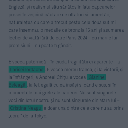
Engleză, și realismul său sănătos în fața capcanelor
presei în veșnică căutare de oftaturi și lamentări,
naturalețea cu care a trecut peste cele două sutimi
care însemnau o medalie de bronz la 16 ani și asumarea
lecției de viață fără de care Paris 2024 – cu marile lui
promisiuni – nu poate fi gândit.
E vocea puternică – în ciuda fragilității ei aparente – a
Larisei Iordache
. E vocea mereu francă, și la victorii, și
la înfrângeri, a Andreei Chițu, e vocea
Gianinei
Beleagă
, la fel, egală cu ea însăși și când e sus, și în
momentele mai grele ale carierei. Nu sunt singurele
voci din lotul nostru și nu sunt singurele din afara lui –
Cristina Neagu
e doar una dintre cele care nu au prins
„corul” de la Tokyo.