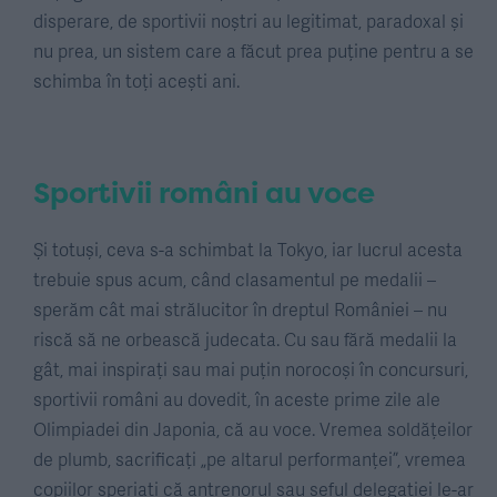
disperare, de sportivii noștri au legitimat, paradoxal și
nu prea, un sistem care a făcut prea puține pentru a se
schimba în toți acești ani.
Sportivii români au voce
Și totuși, ceva s-a schimbat la Tokyo, iar lucrul acesta
trebuie spus acum, când clasamentul pe medalii –
sperăm cât mai strălucitor în dreptul României – nu
riscă să ne orbească judecata. Cu sau fără medalii la
gât, mai inspirați sau mai puțin norocoși în concursuri,
sportivii români au dovedit, în aceste prime zile ale
Olimpiadei din Japonia, că au voce. Vremea soldățeilor
de plumb, sacrificați „pe altarul performanței”, vremea
copiilor speriați că antrenorul sau șeful delegației le-ar