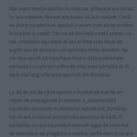
Mai avem destui sportivi în concurs, și fiecare are șansa
lui la o medalie, fiecare are șansa lui la o minune. Dacă
ne place cu adevărat sportul, n-avem cum să nu credem
în ei până la capăt. Dar, ca să fim încă o dată sinceri cu
noi, o medalie sau două de aur și încă vreo două de
argint sau de bronz nu vor schimba nimic esențial. Nu
vor face decât să mascheze încă o dată problemele
serioase cu care se confruntă mișcarea olimpică și, în
sens mai larg, mișcarea sportivă din România.
La 30 de ani de când sportul a încetat să mai fie un
mijloc de propagandă în exterior a „superiorității
societății socialiste multilateral dezvoltate”, România
tot nu are o viziune privind rolul sportului la bază, în
societate, nu are un proiect coerent legat de sistemul
de selecție și de pregătire a marilor performeri și nu are