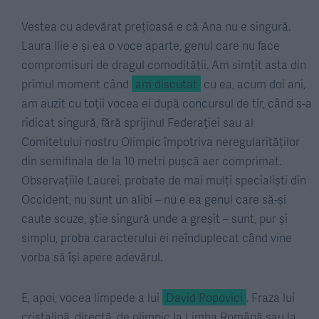
Vestea cu adevărat prețioasă e că Ana nu e singură.
Laura Ilie e și ea o voce aparte, genul care nu face
compromisuri de dragul comodității. Am simțit asta din
primul moment când
am discutat
cu ea, acum doi ani,
am auzit cu toții vocea ei după concursul de tir, când s-a
ridicat singură, fără sprijinul Federației sau al
Comitetului nostru Olimpic împotriva neregularităților
din semifinala de la 10 metri pușcă aer comprimat.
Observațiile Laurei, probate de mai mulți specialiști din
Occident, nu sunt un alibi – nu e ea genul care să-și
caute scuze, știe singură unde a greșit – sunt, pur și
simplu, proba caracterului ei neînduplecat când vine
vorba să își apere adevărul.
E, apoi, vocea limpede a lui
David Popovici
. Fraza lui
cristalină, directă, de olimpic la Limba Română sau la