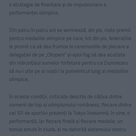
o strategie de finanțare și de impulsionare a
performanței olimpice.
Din patru în patru ani se semnează, din pix, niște premii
pentru medaliile olimpice pe care, tot din pix, federațiile
le promit ca să dea frumos la ceremoniile de plecare a
delegației de pe „Otopeni” și-apoi fug să dea acatiste
din mărunțișul sumelor forfetare pentru ca Dumnezeu
să nu-i uite pe ai noștri la pomelnicul lung al medaliilor
olimpice.
În aceste condiții, criticate deschis de câțiva dintre
oamenii de top ai olimpismului românesc, fiecare dintre
cei 101 de sportivi prezenți la Tokyo înseamnă, în sine, o
performanță, iar fiecare finală și fiecare medalie, un
bonus smuls în ciuda, și nu datorită sistemului nostru