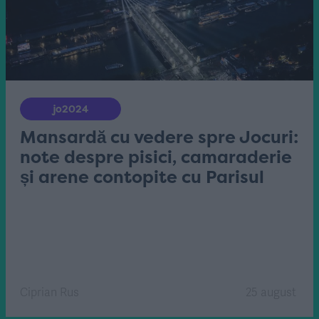
jo2024
Mansardă cu vedere spre Jocuri:
note despre pisici, camaraderie
și arene contopite cu Parisul
Ciprian Rus
25 august