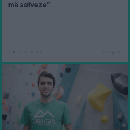
mă salveze”
Andreea Giuclea
13 august